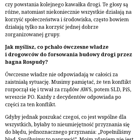
czy powstania kolejnego kawałka drogi. Te głosy są
różne, natomiast niekoniecznie wszystkie działają na
korzyść społeczeństwa i środowiska, często bowiem
działają tylko na korzyść jednej dobrze
zorganizowanej grupy.
Jak myślisz, co pchało ówczesne władze
i drogowców do forsowania budowy drogi przez
bagna Rospudy?
Ówczesne władze nie odpowiadają w całości za
zaistniałą sytuację. Musimy pamiętać, że ten konflikt
rozpoczął się i trwał za rządów AWS, potem SLD, PiS,
wreszcie PO. Każdy z decydentów odpowiada po
części za ten konflikt.
Gdyby jednak poszukać czegoś, co jest wspólne dla
wszystkich, byłaby to nieumiejętność przyznania się
do błędu, jednoznacznego przyznania: „Popełniliśmy
błąd. Spróbujmy to naprawić”. Moim zdaniem nie jest