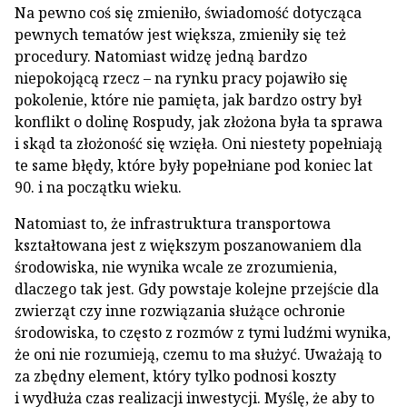
Na pewno coś się zmieniło, świadomość dotycząca
pewnych tematów jest większa, zmieniły się też
procedury. Natomiast widzę jedną bardzo
niepokojącą rzecz – na rynku pracy pojawiło się
pokolenie, które nie pamięta, jak bardzo ostry był
konflikt o dolinę Rospudy, jak złożona była ta sprawa
i skąd ta złożoność się wzięła. Oni niestety popełniają
te same błędy, które były popełniane pod koniec lat
90. i na początku wieku.
Natomiast to, że infrastruktura transportowa
kształtowana jest z większym poszanowaniem dla
środowiska, nie wynika wcale ze zrozumienia,
dlaczego tak jest. Gdy powstaje kolejne przejście dla
zwierząt czy inne rozwiązania służące ochronie
środowiska, to często z rozmów z tymi ludźmi wynika,
że oni nie rozumieją, czemu to ma służyć. Uważają to
za zbędny element, który tylko podnosi koszty
i wydłuża czas realizacji inwestycji. Myślę, że aby to