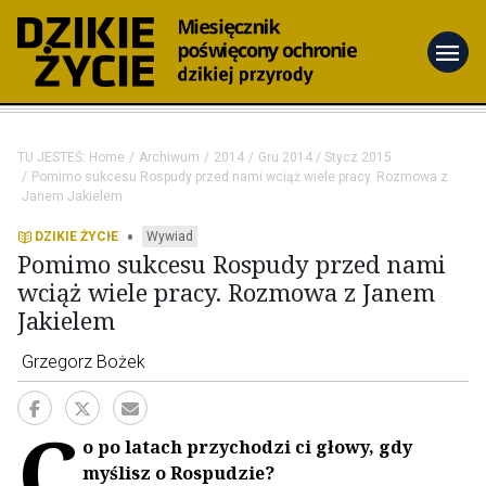
menu
TU JESTEŚ:
Home
Archiwum
2014
Gru 2014 / Stycz 2015
Pomimo sukcesu Rospudy przed nami wciąż wiele pracy. Rozmowa z
Janem Jakielem
•
DZIKIE ŻYCIE
Wywiad
Pomimo sukcesu Rospudy przed nami
wciąż wiele pracy. Rozmowa z Janem
Jakielem
Grzegorz Bożek
C
o po latach przychodzi ci głowy, gdy
myślisz o Rospudzie?