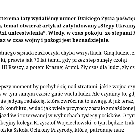
zterema laty wydaliśmy numer Dzikiego Życia poświę
, temat otwierał artykuł zatytułowany „Stepy Ukrain
zi unicestwienia”. Wtedy, w czas pokoju, ze stepami 
raz w czas wojny i pożogi jest beznadziejnie.
niego sąsiada zaskoczyła chyba wszystkich. Giną ludzie, 
ki, prawie jak 70 lat temu, gdy przez step sunęły czołgi
III Rzeszy, a potem Krasnej Armii. Zły czas dla ludzi, zły cz
lepszy moment by pochylić się nad stratami, jakie wojna cz
y w tym samym czasie ginie wielu ludzi. Ale czynimy to, gd
e jedyną redakcją, która zwróci na to uwagę. A już teraz,
ch konfliktu, widać jak wiele przyrody zostało zmiażdżone
jazdów i rozerwanej w wybuchach tysięcy pocisków. O ty
akcyjny kolega Krzysztof Wojciechowski, o tym będzie tra
olska Szkoła Ochrony Przyrody, której patronuje nasz