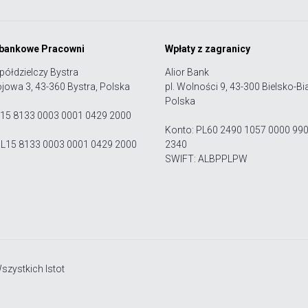
 bankowe Pracowni
Wpłaty z zagranicy
półdzielczy Bystra
Alior Bank
ojowa 3, 43-360 Bystra, Polska
pl. Wolności 9, 43-300 Bielsko-Bia
Polska
 15 8133 0003 0001 0429 2000
Konto: PL60 2490 1057 0000 99
PL15 8133 0003 0001 0429 2000
2340
SWIFT: ALBPPLPW
zystkich Istot