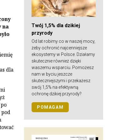
cony
Twój 1,5% dla dzikiej
y na
przyrody
było
Od lat robimy co w naszej mocy,
żeby ochronić najcenniejsze
ziemię
ekosystemy w Polsce. Działamy
skutecznie również dzięki
waszemu wsparciu. Pomożesz
as dla
nam w byciu jeszcze
skuteczniejszymi i przekażesz
swój 1,5% na efektywną
yni
ochronę dzikiej przyrody?
yż
 po
POMAGAM
j pod
m
ktować