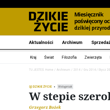
Aktualności
Archiwum
Sprzeda
Kraj
Świat
Filozofia
Zwierzęta
TU JESTEŚ:
Home
Archiwum
2014
Gru 2014 / Stycz 2
•
DZIKIE ŻYCIE
Wstępniak
W stepie szer
Grzegorz Bożek