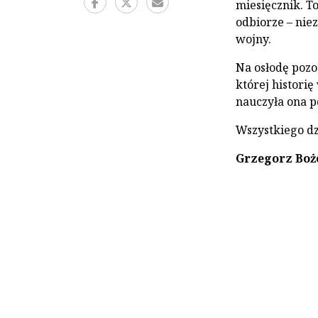
miesięcznik. T
odbiorze – niez
wojny.
Na osłodę pozo
której histori
nauczyła ona 
Wszystkiego dz
Grzegorz Boż