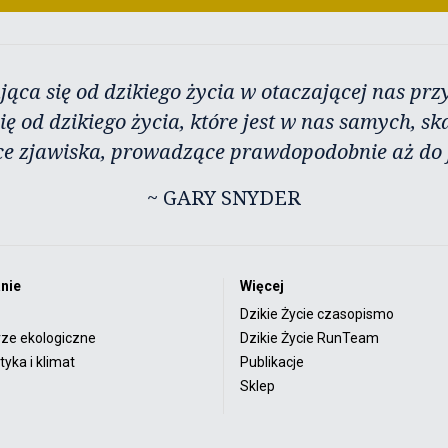
jąca się od dzikiego życia w otaczającej nas przy
ię od dzikiego życia, które jest w nas samych, sk
ce zjawiska, prowadzące prawdopodobnie aż do j
~ GARY SNYDER
nie
Więcej
Dzikie Życie czasopismo
rze ekologiczne
Dzikie Życie RunTeam
yka i klimat
Publikacje
Sklep