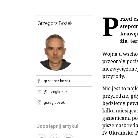
P
rzed c
Grzegorz Bożek
stepom
krawęd
źle, te
Wojna u wschod
przeorały pocis
niezwyciężonej 
przyrody.
grzegorz.bozek
Nie jest to naj
@grzegbozek
przyrodzie, gd
będziemy pewni
grzeg.bozek
kilku miesiąca
gąsienicami po
pisze nasz red
Udostępnij artykuł
IV Ukraińsko-P