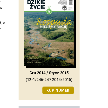
w
as
, a
e
Gru 2014 / Stycz 2015
(12-1/246-247 2014/2015)
KUP NUMER