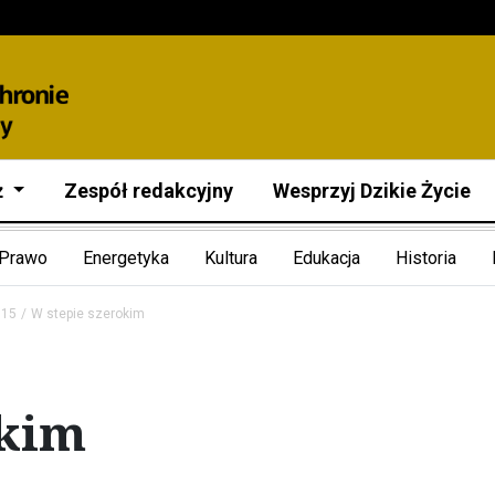
ż
Zespół redakcyjny
Wesprzyj Dzikie Życie
Prawo
Energetyka
Kultura
Edukacja
Historia
015
W stepie szerokim
okim