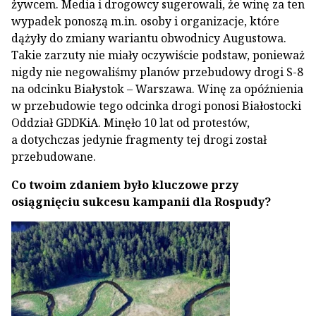
żywcem. Media i drogowcy sugerowali, że winę za ten
wypadek ponoszą m.in. osoby i organizacje, które
dążyły do zmiany wariantu obwodnicy Augustowa.
Takie zarzuty nie miały oczywiście podstaw, ponieważ
nigdy nie negowaliśmy planów przebudowy drogi S-8
na odcinku Białystok – Warszawa. Winę za opóźnienia
w przebudowie tego odcinka drogi ponosi Białostocki
Oddział GDDKiA. Minęło 10 lat od protestów,
a dotychczas jedynie fragmenty tej drogi został
przebudowane.
Co twoim zdaniem było kluczowe przy
osiągnięciu sukcesu kampanii dla Rospudy?