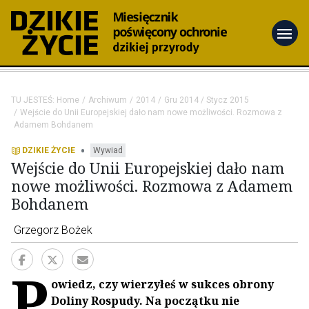
menu
TU JESTEŚ:
Home
Archiwum
2014
Gru 2014 / Stycz 2015
Wejście do Unii Europejskiej dało nam nowe możliwości. Rozmowa z
Adamem Bohdanem
•
DZIKIE ŻYCIE
Wywiad
Wejście do Unii Europejskiej dało nam
nowe możliwości. Rozmowa z Adamem
Bohdanem
Grzegorz Bożek
P
owiedz, czy wierzyłeś w sukces obrony
Doliny Rospudy. Na początku nie