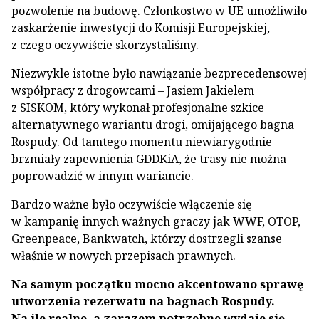
pozwolenie na budowę. Członkostwo w UE umożliwiło
zaskarżenie inwestycji do Komisji Europejskiej,
z czego oczywiście skorzystaliśmy.
Niezwykle istotne było nawiązanie bezprecedensowej
współpracy z drogowcami – Jasiem Jakielem
z SISKOM, który wykonał profesjonalne szkice
alternatywnego wariantu drogi, omijającego bagna
Rospudy. Od tamtego momentu niewiarygodnie
brzmiały zapewnienia GDDKiA, że trasy nie można
poprowadzić w innym wariancie.
Bardzo ważne było oczywiście włączenie się
w kampanię innych ważnych graczy jak WWF, OTOP,
Greenpeace, Bankwatch, którzy dostrzegli szanse
właśnie w nowych przepisach prawnych.
Na samym początku mocno akcentowano sprawę
utworzenia rezerwatu na bagnach Rospudy.
Na ile realne, a zarazem potrzebne wydaje się