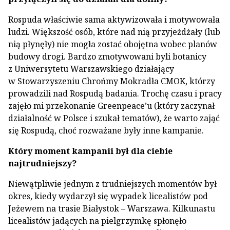
Rospuda właściwie sama aktywizowała i motywowała
ludzi. Większość osób, które nad nią przyjeżdżały (lub
nią płynęły) nie mogła zostać obojętna wobec planów
budowy drogi. Bardzo zmotywowani byli botanicy
z Uniwersytetu Warszawskiego działający
w Stowarzyszeniu Chrońmy Mokradła CMOK, którzy
prowadzili nad Rospudą badania. Trochę czasu i pracy
zajęło mi przekonanie Greenpeace’u (który zaczynał
działalność w Polsce i szukał tematów), że warto zająć
się Rospudą, choć rozważane były inne kampanie.
Który moment kampanii był dla ciebie
najtrudniejszy?
Niewątpliwie jednym z trudniejszych momentów był
okres, kiedy wydarzył się wypadek licealistów pod
Jeżewem na trasie Białystok – Warszawa. Kilkunastu
licealistów jadących na pielgrzymkę spłonęło