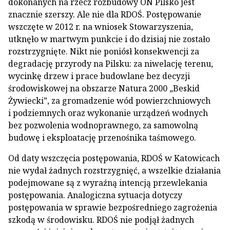
dokonanych na rzecz rozbudowy ON Pilsko jest
znacznie szerszy. Ale nie dla RDOŚ. Postępowanie
wszczęte w 2012 r. na wniosek Stowarzyszenia,
utknęło w martwym punkcie i do dzisiaj nie zostało
rozstrzygnięte. Nikt nie poniósł konsekwencji za
degradację przyrody na Pilsku: za niwelację terenu,
wycinkę drzew i prace budowlane bez decyzji
środowiskowej na obszarze Natura 2000 „Beskid
Żywiecki”, za gromadzenie wód powierzchniowych
i podziemnych oraz wykonanie urządzeń wodnych
bez pozwolenia wodnoprawnego, za samowolną
budowę i eksploatację przenośnika taśmowego.
Od daty wszczęcia postępowania, RDOŚ w Katowicach
nie wydał żadnych rozstrzygnięć, a wszelkie działania
podejmowane są z wyraźną intencją przewlekania
postępowania. Analogiczna sytuacja dotyczy
postępowania w sprawie bezpośredniego zagrożenia
szkodą w środowisku. RDOŚ nie podjął żadnych