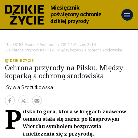
menu
TU JESTEŚ:
Home
Archiwum
2014
Marzec 2014
Ochrona przyrody na Pilsku. Między koparką a ochroną środowiska
DZIKIE ŻYCIE
Ochrona przyrody na Pilsku. Między
koparką a ochroną środowiska
Sylwia Szczutkowska
P
ilsko to góra, która w kręgach znawców
tematu stała się zaraz po Kasprowym
Wierchu symbolem bezprawia
i nieliczenia się z przyrodą.