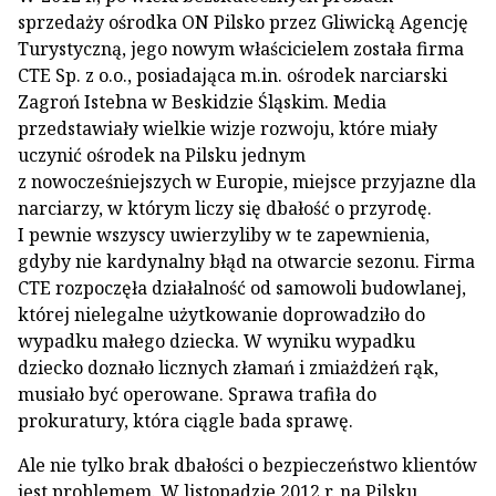
sprzedaży ośrodka ON Pilsko przez Gliwicką Agencję
Turystyczną, jego nowym właścicielem została firma
CTE Sp. z o.o., posiadająca m.in. ośrodek narciarski
Zagroń Istebna w Beskidzie Śląskim. Media
przedstawiały wielkie wizje rozwoju, które miały
uczynić ośrodek na Pilsku jednym
z nowocześniejszych w Europie, miejsce przyjazne dla
narciarzy, w którym liczy się dbałość o przyrodę.
I pewnie wszyscy uwierzyliby w te zapewnienia,
gdyby nie kardynalny błąd na otwarcie sezonu. Firma
CTE rozpoczęła działalność od samowoli budowlanej,
której nielegalne użytkowanie doprowadziło do
wypadku małego dziecka. W wyniku wypadku
dziecko doznało licznych złamań i zmiażdżeń rąk,
musiało być operowane. Sprawa trafiła do
prokuratury, która ciągle bada sprawę.
Ale nie tylko brak dbałości o bezpieczeństwo klientów
jest problemem. W listopadzie 2012 r. na Pilsku