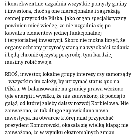
i konsekwentnie uzgadnia wszystkie pomysły gminy
i inwestora, choć są one nieracjonalne i zagrażają
cennej przyrodzie Pilska. Jako organ specjalistyczny
powinien mieć wiedzę, że nie uzgadnia się po
kawałku elementów jednej funkcjonalnej
i terytorialnej inwestycji. Skoro nie można liczyć, że
organy ochrony przyrody staną na wysokości zadania
i będą chronić ojczystą przyrodę, tym bardziej
musimy robić swoje.
RDOŚ, inwestor, lokalne grupy interesy czy samorządy
– wszystkim im zależy, by utrzymać status quo na
Pilsku. W balansowanie na granicy prawa włożono
tyle energii i wysiłku, że nie zauważono, iż podcięto
gałąź, od której zależy dalszy rozwój Korbielowa. Nie
zauważono, że tak długo zapowiadana nowa
inwestycja, na otwarcie której miał przyjechać
prezydent Komorowski, okazała się wielką klapą; nie
zauważono, że w wyniku ekstremalnych zmian