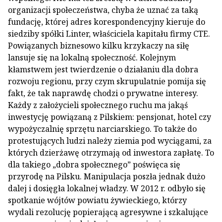
organizacji społeczeństwa, chyba że uznać za taką
fundację, której adres korespondencyjny kieruje do
siedziby spółki Linter, właściciela kapitału firmy CTE.
Powiązanych biznesowo kilku krzykaczy na siłę
lansuje się na lokalną społeczność. Kolejnym
kłamstwem jest twierdzenie o działaniu dla dobra
rozwoju regionu, przy czym skrupulatnie pomija się
fakt, że tak naprawdę chodzi o prywatne interesy.
Każdy z założycieli społecznego ruchu ma jakąś
inwestycję powiązaną z Pilskiem: pensjonat, hotel czy
wypożyczalnię sprzętu narciarskiego. To także do
protestujących ludzi należy ziemia pod wyciągami, za
których dzierżawę otrzymają od inwestora zapłatę. To
dla takiego „dobra społecznego” poświęca się
przyrodę na Pilsku. Manipulacja poszła jednak dużo
dalej i dosięgła lokalnej władzy. W 2012 r. odbyło się
spotkanie wójtów powiatu żywieckiego, którzy
wydali rezolucję popierającą agresywne i szkalujące