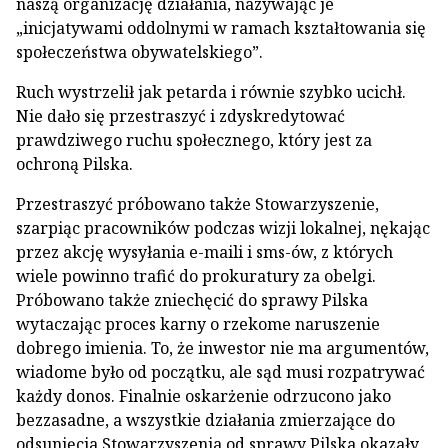
naszą organizację działania, nazywając je
„inicjatywami oddolnymi w ramach kształtowania się
społeczeństwa obywatelskiego”.
Ruch wystrzelił jak petarda i równie szybko ucichł.
Nie dało się przestraszyć i zdyskredytować
prawdziwego ruchu społecznego, który jest za
ochroną Pilska.
Przestraszyć próbowano także Stowarzyszenie,
szarpiąc pracowników podczas wizji lokalnej, nękając
przez akcję wysyłania e-maili i sms-ów, z których
wiele powinno trafić do prokuratury za obelgi.
Próbowano także zniechęcić do sprawy Pilska
wytaczając proces karny o rzekome naruszenie
dobrego imienia. To, że inwestor nie ma argumentów,
wiadome było od początku, ale sąd musi rozpatrywać
każdy donos. Finalnie oskarżenie odrzucono jako
bezzasadne, a wszystkie działania zmierzające do
odsunięcia Stowarzyszenia od sprawy Pilska okazały