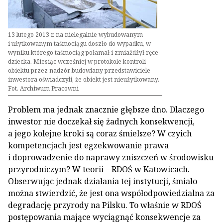
13 lutego 2013 r. na nielegalnie wybudowanym
i użytkowanym taśmociągu doszło do wypadku, w
wyniku którego taśmociąg połamał i zmiażdżył ręce
dziecka. Miesiąc wcześniej w protokole kontroli
obiektu przez nadzór budowlany przedstawiciele
inwestora oświadczyli, że obiekt jest nieużytkowany.
Fot. Archiwum Pracowni
Problem ma jednak znacznie głębsze dno. Dlaczego
inwestor nie doczekał się żadnych konsekwencji,
a jego kolejne kroki są coraz śmielsze? W czyich
kompetencjach jest egzekwowanie prawa
i doprowadzenie do naprawy zniszczeń w środowisku
przyrodniczym? W teorii – RDOŚ w Katowicach.
Obserwując jednak działania tej instytucji, śmiało
można stwierdzić, że jest ona współodpowiedzialna za
degradację przyrody na Pilsku. To właśnie w RDOŚ
postępowania mające wyciągnąć konsekwencje za