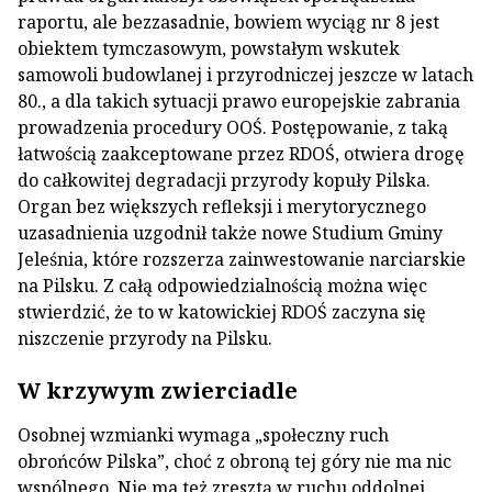
raportu, ale bezzasadnie, bowiem wyciąg nr 8 jest
obiektem tymczasowym, powstałym wskutek
samowoli budowlanej i przyrodniczej jeszcze w latach
80., a dla takich sytuacji prawo europejskie zabrania
prowadzenia procedury OOŚ. Postępowanie, z taką
łatwością zaakceptowane przez RDOŚ, otwiera drogę
do całkowitej degradacji przyrody kopuły Pilska.
Organ bez większych refleksji i merytorycznego
uzasadnienia uzgodnił także nowe Studium Gminy
Jeleśnia, które rozszerza zainwestowanie narciarskie
na Pilsku. Z całą odpowiedzialnością można więc
stwierdzić, że to w katowickiej RDOŚ zaczyna się
niszczenie przyrody na Pilsku.
W krzywym zwierciadle
Osobnej wzmianki wymaga „społeczny ruch
obrońców Pilska”, choć z obroną tej góry nie ma nic
wspólnego. Nie ma też zresztą w ruchu oddolnej