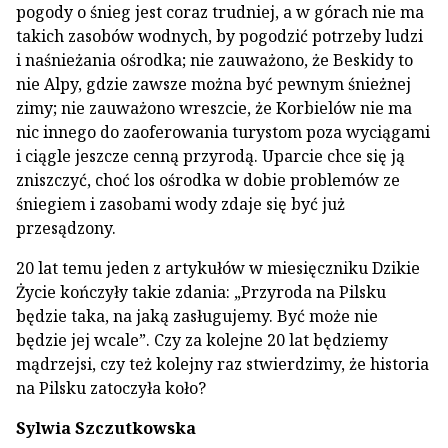
pogody o śnieg jest coraz trudniej, a w górach nie ma
takich zasobów wodnych, by pogodzić potrzeby ludzi
i naśnieżania ośrodka; nie zauważono, że Beskidy to
nie Alpy, gdzie zawsze można być pewnym śnieżnej
zimy; nie zauważono wreszcie, że Korbielów nie ma
nic innego do zaoferowania turystom poza wyciągami
i ciągle jeszcze cenną przyrodą. Uparcie chce się ją
zniszczyć, choć los ośrodka w dobie problemów ze
śniegiem i zasobami wody zdaje się być już
przesądzony.
20 lat temu jeden z artykułów w miesięczniku Dzikie
Życie kończyły takie zdania: „Przyroda na Pilsku
będzie taka, na jaką zasługujemy. Być może nie
będzie jej wcale”. Czy za kolejne 20 lat będziemy
mądrzejsi, czy też kolejny raz stwierdzimy, że historia
na Pilsku zatoczyła koło?
Sylwia Szczutkowska