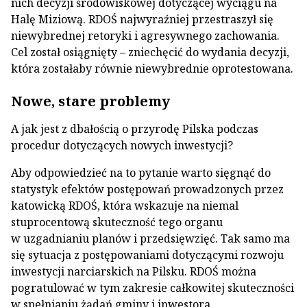
nich decyzji środowiskowej dotyczącej wyciągu na
Halę Miziową. RDOŚ najwyraźniej przestraszył się
niewybrednej retoryki i agresywnego zachowania.
Cel został osiągnięty – zniechęcić do wydania decyzji,
która zostałaby równie niewybrednie oprotestowana.
Nowe, stare problemy
A jak jest z dbałością o przyrodę Pilska podczas
procedur dotyczących nowych inwestycji?
Aby odpowiedzieć na to pytanie warto sięgnąć do
statystyk efektów postępowań prowadzonych przez
katowicką RDOŚ, która wskazuje na niemal
stuprocentową skuteczność tego organu
w uzgadnianiu planów i przedsięwzięć. Tak samo ma
się sytuacja z postępowaniami dotyczącymi rozwoju
inwestycji narciarskich na Pilsku. RDOŚ można
pogratulować w tym zakresie całkowitej skuteczności
w spełnianiu żądań gminy i inwestora.