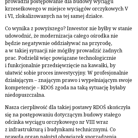
prowadził postępowanie dla budowy wyciągu
krzesełkowego w miejsce wyciągów orczykowych V
i VI, zlokalizowanych na tej samej działce.
Co wynika z powyższego? Inwestor nie byłby w stanie
udowodnić, że modernizacja całego ośrodka nie
będzie negatywnie oddziaływać na przyrodę,
a w takiej sytuacji nie mógłby prowadzić żadnych
prac. Podzielił więc powiązane technologicznie
i funkcjonalnie przedsięwzięcie na kawałki, by
ułatwić sobie proces inwestycyjny. W profesjonalnie
działającym – znającym prawo i wypełniającym swoje
kompetencje – RDOŚ zgoda na taką sytuację byłaby
niedopuszczalna.
Nasza cierpliwość dla takiej postawy RDOŚ skończyła
się na postępowaniu dotyczącym budowy stałego
odcinka wyciągu orczykowego nr VIII wraz
z infrastrukturą i budynkami technicznymi. Co
prawda organ nałożył obowiązek sporządzenia