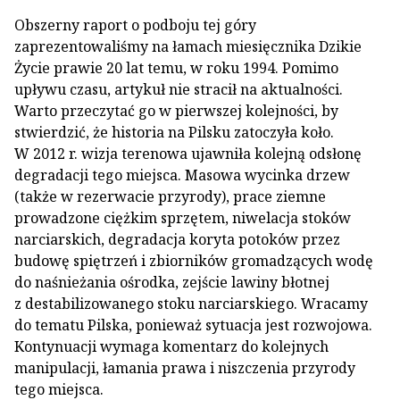
Obszerny raport o podboju tej góry
zaprezentowaliśmy na łamach miesięcznika Dzikie
Życie prawie 20 lat temu, w roku 1994. Pomimo
upływu czasu, artykuł nie stracił na aktualności.
Warto przeczytać go w pierwszej kolejności, by
stwierdzić, że historia na Pilsku zatoczyła koło.
W 2012 r. wizja terenowa ujawniła kolejną odsłonę
degradacji tego miejsca. Masowa wycinka drzew
(także w rezerwacie przyrody), prace ziemne
prowadzone ciężkim sprzętem, niwelacja stoków
narciarskich, degradacja koryta potoków przez
budowę spiętrzeń i zbiorników gromadzących wodę
do naśnieżania ośrodka, zejście lawiny błotnej
z destabilizowanego stoku narciarskiego. Wracamy
do tematu Pilska, ponieważ sytuacja jest rozwojowa.
Kontynuacji wymaga komentarz do kolejnych
manipulacji, łamania prawa i niszczenia przyrody
tego miejsca.