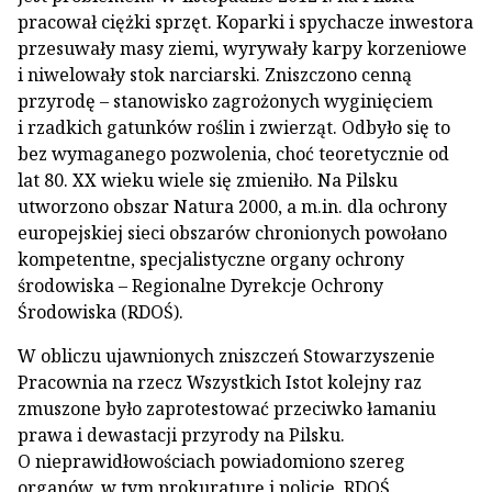
pracował ciężki sprzęt. Koparki i spychacze inwestora
przesuwały masy ziemi, wyrywały karpy korzeniowe
i niwelowały stok narciarski. Zniszczono cenną
przyrodę – stanowisko zagrożonych wyginięciem
i rzadkich gatunków roślin i zwierząt. Odbyło się to
bez wymaganego pozwolenia, choć teoretycznie od
lat 80. XX wieku wiele się zmieniło. Na Pilsku
utworzono obszar Natura 2000, a m.in. dla ochrony
europejskiej sieci obszarów chronionych powołano
kompetentne, specjalistyczne organy ochrony
środowiska – Regionalne Dyrekcje Ochrony
Środowiska (RDOŚ).
W obliczu ujawnionych zniszczeń Stowarzyszenie
Pracownia na rzecz Wszystkich Istot kolejny raz
zmuszone było zaprotestować przeciwko łamaniu
prawa i dewastacji przyrody na Pilsku.
O nieprawidłowościach powiadomiono szereg
organów, w tym prokuraturę i policję, RDOŚ