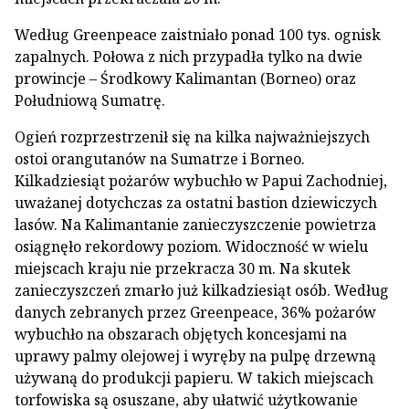
Według Greenpeace zaistniało ponad 100 tys. ognisk
zapalnych. Połowa z nich przypadła tylko na dwie
prowincje – Środkowy Kalimantan (Borneo) oraz
Południową Sumatrę.
Ogień rozprzestrzenił się na kilka najważniejszych
ostoi orangutanów na Sumatrze i Borneo.
Kilkadziesiąt pożarów wybuchło w Papui Zachodniej,
uważanej dotychczas za ostatni bastion dziewiczych
lasów. Na Kalimantanie zanieczyszczenie powietrza
osiągnęło rekordowy poziom. Widoczność w wielu
miejscach kraju nie przekracza 30 m. Na skutek
zanieczyszczeń zmarło już kilkadziesiąt osób. Według
danych zebranych przez Greenpeace, 36% pożarów
wybuchło na obszarach objętych koncesjami na
uprawy palmy olejowej i wyręby na pulpę drzewną
używaną do produkcji papieru. W takich miejscach
torfowiska są osuszane, aby ułatwić użytkowanie