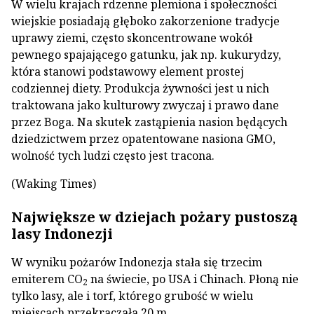
W wielu krajach rdzenne plemiona i społeczności
wiejskie posiadają głęboko zakorzenione tradycje
uprawy ziemi, często skoncentrowane wokół
pewnego spajającego gatunku, jak np. kukurydzy,
która stanowi podstawowy element prostej
codziennej diety. Produkcja żywności jest u nich
traktowana jako kulturowy zwyczaj i prawo dane
przez Boga. Na skutek zastąpienia nasion będących
dziedzictwem przez opatentowane nasiona GMO,
wolność tych ludzi często jest tracona.
(Waking Times)
Największe w dziejach pożary pustoszą
lasy Indonezji
W wyniku pożarów Indonezja stała się trzecim
emiterem CO
na świecie, po USA i Chinach. Płoną nie
2
tylko lasy, ale i torf, którego grubość w wielu
miejscach przekraczała 20 m.