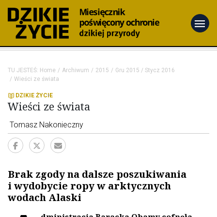
menu
TU JESTEŚ:
Home
Archiwum
2015
Gru 2015 / Stycz 2016
Wieści ze świata
DZIKIE ŻYCIE
Wieści ze świata
Tomasz Nakonieczny
Brak zgody na dalsze poszukiwania
i wydobycie ropy w arktycznych
wodach Alaski