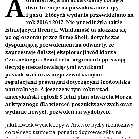
A
dministracja Baracka Obamy cofnęła
dwie licencje na poszukiwanie ropy
i gazu, których wydanie przewidziano na
rok 2016 i 2017. Nie przedłużyła także
istniejących licencji. Wiadomość ta ukazała się
po ogłoszeniu przez firmę Shell, dotychczas
dysponującą pozwoleniem na odwierty, że
zaprzestaje dalszej eksploracji wód Morza
Czukockiego i Beauforta, argumentując swoją
decyzję niezadowalającymi wynikami
poszukiwań oraz nieprzewidzianymi
regulacjami prawnymi dotyczącymi środowiska
naturalnego. A jeszcze w tym roku rząd
amerykański ogłosił 5-letni plan otwarcia Morza
Arktycznego dla wierceń poszukiwawczych oraz
wydanie nowych pozwoleń na wydobycie.
Jakikolwiek wyciek ropy w Arktyce byłby niemożliwy
do pełnego usunięcia, ponadto doprowadziłby na