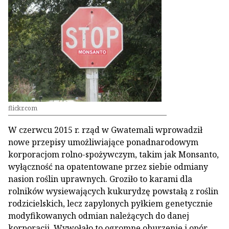
flickr.com
W czerwcu 2015 r. rząd w Gwatemali wprowadził
nowe przepisy umożliwiające ponadnarodowym
korporacjom rolno-spożywczym, takim jak Monsanto,
wyłączność na opatentowane przez siebie odmiany
nasion roślin uprawnych. Groziło to karami dla
rolników wysiewających kukurydzę powstałą z roślin
rodzicielskich, lecz zapylonych pyłkiem genetycznie
modyfikowanych odmian należących do danej
korporacji. Wywołało to ogromne oburzenie i opór