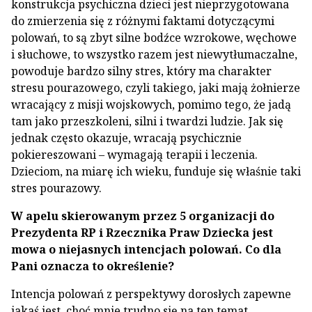
konstrukcja psychiczna dzieci jest nieprzygotowana
do zmierzenia się z różnymi faktami dotyczącymi
polowań, to są zbyt silne bodźce wzrokowe, węchowe
i słuchowe, to wszystko razem jest niewytłumaczalne,
powoduje bardzo silny stres, który ma charakter
stresu pourazowego, czyli takiego, jaki mają żołnierze
wracający z misji wojskowych, pomimo tego, że jadą
tam jako przeszkoleni, silni i twardzi ludzie. Jak się
jednak często okazuje, wracają psychicznie
pokiereszowani – wymagają terapii i leczenia.
Dzieciom, na miarę ich wieku, funduje się właśnie taki
stres pourazowy.
W apelu skierowanym przez 5 organizacji do
Prezydenta RP i Rzecznika Praw Dziecka jest
mowa o niejasnych intencjach polowań. Co dla
Pani oznacza to określenie?
Intencja polowań z perspektywy dorosłych zapewne
jakaś jest, choć mnie trudno się na ten temat