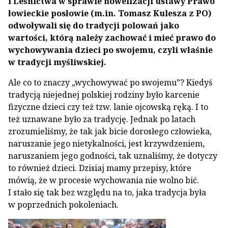
i Leśnictwa w sprawie nowelizacji ustawy Prawo
łowieckie posłowie (m.in. Tomasz Kulesza z PO)
odwoływali się do tradycji polowań jako
wartości, którą należy zachować i mieć prawo do
wychowywania dzieci po swojemu, czyli właśnie
w tradycji myśliwskiej.
Ale co to znaczy „wychowywać po swojemu”? Kiedyś
tradycją niejednej polskiej rodziny było karcenie
fizyczne dzieci czy też tzw. lanie ojcowską ręką. I to
też uznawane było za tradycję. Jednak po latach
zrozumieliśmy, że tak jak bicie dorosłego człowieka,
naruszanie jego nietykalności, jest krzywdzeniem,
naruszaniem jego godności, tak uznaliśmy, że dotyczy
to również dzieci. Dzisiaj mamy przepisy, które
mówią, że w procesie wychowania nie wolno bić.
I stało się tak bez względu na to, jaka tradycja była
w poprzednich pokoleniach.