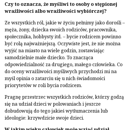
Czy to oznacza, że myśliwi to osoby o stępionej
wrażliwości albo wrażliwości wybiórczej?
Ze wszystkich ról, jakie w życiu pełnimy jako dorośli –
męża, żony, dziecka swoich rodziców, pracownika,
społecznika, hobbysty itd. – bycie rodzicem powinno
być rolą najważniejszą. Oczywiste jest, że nie można
wyjść na miasto na wiele godzin, zostawiając
samodzielnie małe dziecko. To znacząca
odpowiedzialność za drugiego, małego człowieka. Co
do oceny wrażliwości myśliwych przychodzi mi na
myśl opinia o zatarciu się u nich świadomości
priorytetów w roli bycia rodzicem.
Pragnę przestrzec wszystkich rodziców, którzy godzą
się na udział dzieci w polowaniach i jeszcze
dobudowują do tego jakieś wytłumaczenia lub
ideologie: krzywdzicie swoje dzieci.
W jakim wieku człowiek może wziąć udział