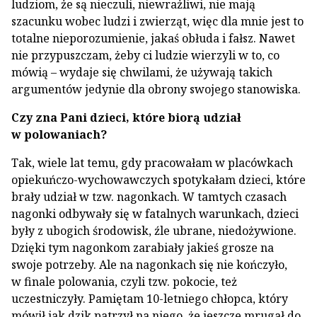
ludziom, że są nieczuli, niewrażliwi, nie mają
szacunku wobec ludzi i zwierząt, więc dla mnie jest to
totalne nieporozumienie, jakaś obłuda i fałsz. Nawet
nie przypuszczam, żeby ci ludzie wierzyli w to, co
mówią – wydaje się chwilami, że używają takich
argumentów jedynie dla obrony swojego stanowiska.
Czy zna Pani dzieci, które biorą udział
w polowaniach?
Tak, wiele lat temu, gdy pracowałam w placówkach
opiekuńczo-wychowawczych spotykałam dzieci, które
brały udział w tzw. nagonkach. W tamtych czasach
nagonki odbywały się w fatalnych warunkach, dzieci
były z ubogich środowisk, źle ubrane, niedożywione.
Dzięki tym nagonkom zarabiały jakieś grosze na
swoje potrzeby. Ale na nagonkach się nie kończyło,
w finale polowania, czyli tzw. pokocie, też
uczestniczyły. Pamiętam 10-letniego chłopca, który
mówił jak dzik patrzył na niego, że jeszcze mrugał do