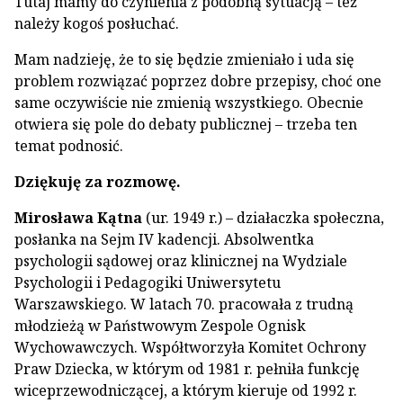
Tutaj mamy do czynienia z podobną sytuacją – też
należy kogoś posłuchać.
Mam nadzieję, że to się będzie zmieniało i uda się
problem rozwiązać poprzez dobre przepisy, choć one
same oczywiście nie zmienią wszystkiego. Obecnie
otwiera się pole do debaty publicznej – trzeba ten
temat podnosić.
Dziękuję za rozmowę.
Mirosława Kątna
(ur. 1949 r.) – działaczka społeczna,
posłanka na Sejm IV kadencji. Absolwentka
psychologii sądowej oraz klinicznej na Wydziale
Psychologii i Pedagogiki Uniwersytetu
Warszawskiego. W latach 70. pracowała z trudną
młodzieżą w Państwowym Zespole Ognisk
Wychowawczych. Współtworzyła Komitet Ochrony
Praw Dziecka, w którym od 1981 r. pełniła funkcję
wiceprzewodniczącej, a którym kieruje od 1992 r.