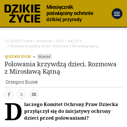
menu
TU JESTEŚ:
Home
Archiwum
2015
Maj 2015
Polowania krzywdzą dzieci. Rozmowa z Mirosławą Kątną
•
DZIKIE ŻYCIE
Wywiad
Polowania krzywdzą dzieci. Rozmowa
z Mirosławą Kątną
Grzegorz Bożek
D
laczego Komitet Ochrony Praw Dziecka
przyłączył się do inicjatywy ochrony
dzieci przed polowaniami?