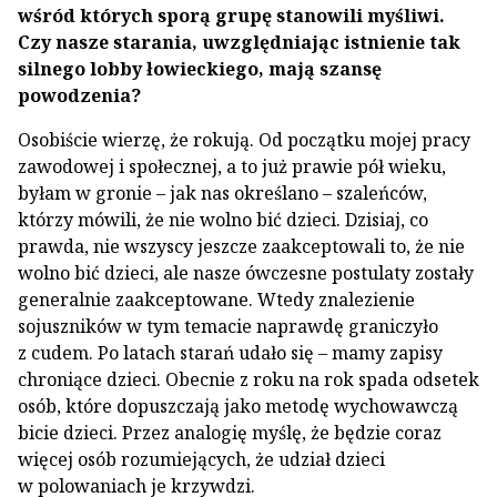
wśród których sporą grupę stanowili myśliwi.
Czy nasze starania, uwzględniając istnienie tak
silnego lobby łowieckiego, mają szansę
powodzenia?
Osobiście wierzę, że rokują. Od początku mojej pracy
zawodowej i społecznej, a to już prawie pół wieku,
byłam w gronie – jak nas określano – szaleńców,
którzy mówili, że nie wolno bić dzieci. Dzisiaj, co
prawda, nie wszyscy jeszcze zaakceptowali to, że nie
wolno bić dzieci, ale nasze ówczesne postulaty zostały
generalnie zaakceptowane. Wtedy znalezienie
sojuszników w tym temacie naprawdę graniczyło
z cudem. Po latach starań udało się – mamy zapisy
chroniące dzieci. Obecnie z roku na rok spada odsetek
osób, które dopuszczają jako metodę wychowawczą
bicie dzieci. Przez analogię myślę, że będzie coraz
więcej osób rozumiejących, że udział dzieci
w polowaniach je krzywdzi.