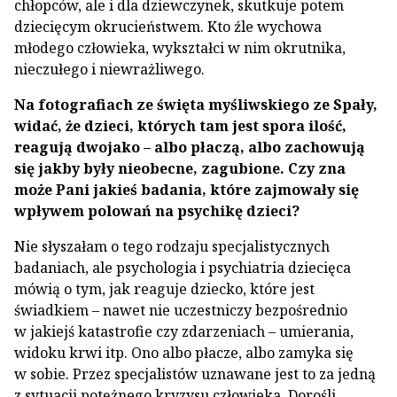
chłopców, ale i dla dziewczynek, skutkuje potem
dziecięcym okrucieństwem. Kto źle wychowa
młodego człowieka, wykształci w nim okrutnika,
nieczułego i niewrażliwego.
Na fotografiach ze święta myśliwskiego ze Spały,
widać, że dzieci, których tam jest spora ilość,
reagują dwojako – albo płaczą, albo zachowują
się jakby były nieobecne, zagubione. Czy zna
może Pani jakieś badania, które zajmowały się
wpływem polowań na psychikę dzieci?
Nie słyszałam o tego rodzaju specjalistycznych
badaniach, ale psychologia i psychiatria dziecięca
mówią o tym, jak reaguje dziecko, które jest
świadkiem – nawet nie uczestniczy bezpośrednio
w jakiejś katastrofie czy zdarzeniach – umierania,
widoku krwi itp. Ono albo płacze, albo zamyka się
w sobie. Przez specjalistów uznawane jest to za jedną
z sytuacji potężnego kryzysu człowieka. Dorośli