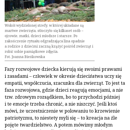
Wokół wydzielonej strefy, w której układane są
martwe zwierzęta, stłoczyło się kilkaset osób –
ojcowie, matki, dzieci młodsze i starsze. Po
zakończenie rytuału odgradzająca lina opadnie
a rodzice z dziećmi zaczną krążyć pośród zwierząt i
robić sobie pamiątkowe zdjęcia.
Fot. Joanna Bieńkowska
Fazy rozwojowe dziecka kierują się swoimi prawami
i zasadami – człowiek w okresie dzieciństwa uczy się
empatii, współczucia, szacunku dla zwierząt. To jest ta
faza rozwojowa, gdzie dzieci reagują emocjami, a nie
tzw. zdrowym rozsądkiem, bo to przychodzi później
i te emocje trzeba chronić, a nie niszczyć. Jeśli ktoś
mówi, że uczestniczenie w polowaniu to krzewienie
patriotyzmu, to niestety myli się – to kreacja na źle
pojęte twardzielstwo. A potem mówimy młodym