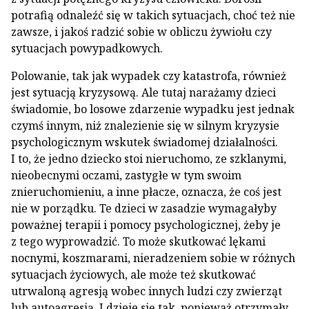
potrafią odnaleźć się w takich sytuacjach, choć też nie
zawsze, i jakoś radzić sobie w obliczu żywiołu czy
sytuacjach powypadkowych.
Polowanie, tak jak wypadek czy katastrofa, również
jest sytuacją kryzysową. Ale tutaj narażamy dzieci
świadomie, bo losowe zdarzenie wypadku jest jednak
czymś innym, niż znalezienie się w silnym kryzysie
psychologicznym wskutek świadomej działalności.
I to, że jedno dziecko stoi nieruchomo, ze szklanymi,
nieobecnymi oczami, zastygłe w tym swoim
znieruchomieniu, a inne płacze, oznacza, że coś jest
nie w porządku. Te dzieci w zasadzie wymagałyby
poważnej terapii i pomocy psychologicznej, żeby je
z tego wyprowadzić. To może skutkować lękami
nocnymi, koszmarami, nieradzeniem sobie w różnych
sytuacjach życiowych, ale może też skutkować
utrwaloną agresją wobec innych ludzi czy zwierząt
lub autoagresją. I dzieje się tak, ponieważ otrzymały