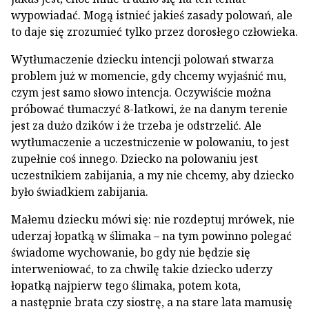
wypowiadać. Mogą istnieć jakieś zasady polowań, ale
to daje się zrozumieć tylko przez dorosłego człowieka.
Wytłumaczenie dziecku intencji polowań stwarza
problem już w momencie, gdy chcemy wyjaśnić mu,
czym jest samo słowo intencja. Oczywiście można
próbować tłumaczyć 8-latkowi, że na danym terenie
jest za dużo dzików i że trzeba je odstrzelić. Ale
wytłumaczenie a uczestniczenie w polowaniu, to jest
zupełnie coś innego. Dziecko na polowaniu jest
uczestnikiem zabijania, a my nie chcemy, aby dziecko
było świadkiem zabijania.
Małemu dziecku mówi się: nie rozdeptuj mrówek, nie
uderzaj łopatką w ślimaka – na tym powinno polegać
świadome wychowanie, bo gdy nie będzie się
interweniować, to za chwilę takie dziecko uderzy
łopatką najpierw tego ślimaka, potem kota,
a następnie brata czy siostrę, a na stare lata mamusię