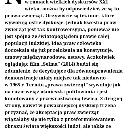
w ramach wielkich dyskursów XXI
wieku, można by odpowiedzieć, że są to
prawa zwierząt. Oczywiście są też inne, które
wywołują ostre dyskusje. Jednak kwestia praw
zwierząt jest tak kontrowersyjna, ponieważ nie
jest spójna ze światopoglądem prawie całej
populacji ludzkiej. Idea praw człowieka
doczekała się już przełożenia na konstytucje,
umowy międzynarodowe, ustawy. Aczkolwiek
oglądając film „Selma” (2014) budzi się
zdumienie, że decydujące dla równouprawnienia
demonstracje miały miejsce tak niedawno –
w 1965 r. Termin „prawa zwierząt” wywołuje jak
na razie wciąż uśmieszki politowania i jest
konotowany z przewrażliwioną lewicą. Z drugiej
strony, nawet w poważniejszej dyskusji trzeba
przyznać, że akceptacja praw zwierząt
wiązałaby się nie tylko z przeformułowaniem
obrazu świata większości ludzi, ale także ze