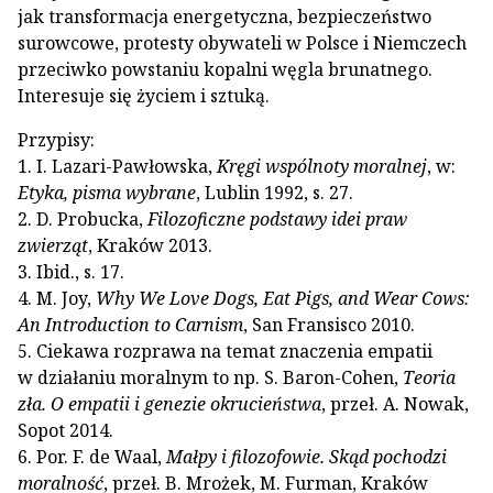
jak transformacja energetyczna, bezpieczeństwo
surowcowe, protesty obywateli w Polsce i Niemczech
przeciwko powstaniu kopalni węgla brunatnego.
Interesuje się życiem i sztuką.
Przypisy:
1. I. Lazari-Pawłowska,
Kręgi wspólnoty moralnej
, w:
Etyka, pisma wybrane
, Lublin 1992, s. 27.
2. D. Probucka,
Filozoficzne podstawy idei praw
zwierząt
, Kraków 2013.
3. Ibid., s. 17.
4. M. Joy,
Why We Love Dogs, Eat Pigs, and Wear Cows:
An Introduction to Carnism
, San Fransisco 2010.
5. Ciekawa rozprawa na temat znaczenia empatii
w działaniu moralnym to np. S. Baron-Cohen,
Teoria
zła. O empatii i genezie okrucieństwa
, przeł. A. Nowak,
Sopot 2014.
6. Por. F. de Waal,
Małpy i filozofowie. Skąd pochodzi
moralność
, przeł. B. Mrożek, M. Furman, Kraków