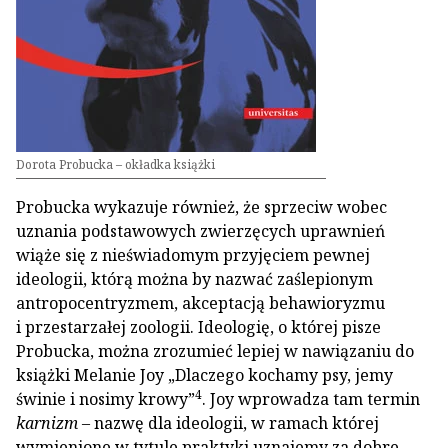
Dorota Probucka – okładka książki
Probucka wykazuje również, że sprzeciw wobec
uznania podstawowych zwierzęcych uprawnień
wiąże się z nieświadomym przyjęciem pewnej
ideologii, którą można by nazwać zaślepionym
antropocentryzmem, akceptacją behawioryzmu
i przestarzałej zoologii. Ideologię, o której pisze
Probucka, można zrozumieć lepiej w nawiązaniu do
książki Melanie Joy „Dlaczego kochamy psy, jemy
4
świnie i nosimy krowy”
. Joy wprowadza tam termin
karnizm
– nazwę dla ideologii, w ramach której
wymienione w tytule praktyki uznajemy za dobre