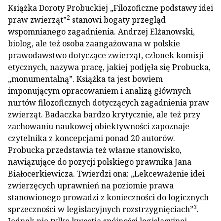
Książka Doroty Probuckiej „Filozoficzne podstawy idei
2
praw zwierząt”
stanowi bogaty przegląd
wspomnianego zagadnienia. Andrzej Elżanowski,
biolog, ale też osoba zaangażowana w polskie
prawodawstwo dotyczące zwierząt, członek komisji
etycznych, nazywa pracę, jakiej podjęła się Probucka,
„monumentalną”. Książka ta jest bowiem
imponującym opracowaniem i analizą głównych
nurtów filozoficznych dotyczących zagadnienia praw
zwierząt. Badaczka bardzo krytycznie, ale też przy
zachowaniu naukowej obiektywności zapoznaje
czytelnika z koncepcjami ponad 20 autorów.
Probucka przedstawia też własne stanowisko,
nawiązujące do pozycji polskiego prawnika Jana
Białocerkiewicza. Twierdzi ona: „Lekceważenie idei
zwierzęcych uprawnień na poziomie prawa
stanowionego prowadzi z konieczności do logicznych
3
sprzeczności w legislacyjnych rozstrzygnięciach”
.