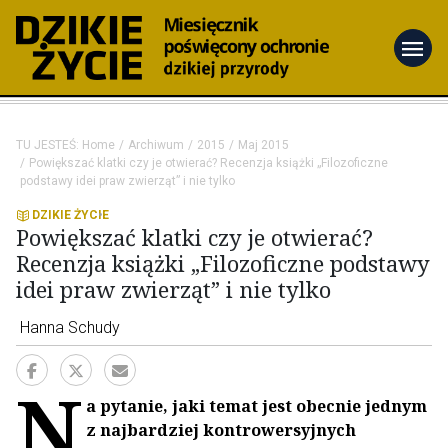
menu
TU JESTEŚ:
Home
Archiwum
2015
Maj 2015
Powiększać klatki czy je otwierać? Recenzja książki „Filozoficzne
podstawy idei praw zwierząt” i nie tylko
DZIKIE ŻYCIE
Powiększać klatki czy je otwierać?
Recenzja książki „Filozoficzne podstawy
idei praw zwierząt” i nie tylko
Hanna Schudy
N
a pytanie, jaki temat jest obecnie jednym
z najbardziej kontrowersyjnych