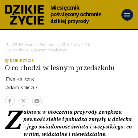
menu
TU JESTEŚ:
Home
Archiwum
2016
Luty 2016
O co chodzi w leśnym przedszkolu
DZIKIE ŻYCIE
O co chodzi w leśnym przedszkolu
Ewa Kaliszuk
Adam Kaliszuk
Z
abawa w otoczeniu przyrody zwiększa
pewność siebie i pobudza zmysły u dziecka
– jego świadomość świata i wszystkiego, co
w nim, widzialne i niewidzialne.