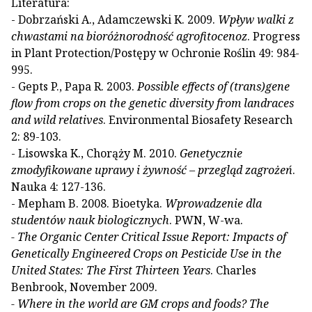
Literatura:
- Dobrzański A., Adamczewski K. 2009.
Wpływ walki z
chwastami na bioróżnorodność agrofitocenoz
. Progress
in Plant Protection/Postępy w Ochronie Roślin 49: 984-
995.
- Gepts P., Papa R. 2003.
Possible effects of (trans)gene
flow from crops on the genetic diversity from landraces
and wild relatives
. Environmental Biosafety Research
2: 89-103.
- Lisowska K., Chorąży M. 2010.
Genetycznie
zmodyfikowane uprawy i żywność – przegląd zagrożeń
.
Nauka 4: 127-136.
- Mepham B. 2008. Bioetyka.
Wprowadzenie dla
studentów nauk biologicznych
. PWN, W-wa.
- The Organic Center Critical Issue Report: Impacts of
Genetically Engineered Crops on Pesticide Use in the
United States: The First Thirteen Years
. Charles
Benbrook, November 2009.
- Where in the world are GM crops and foods? The