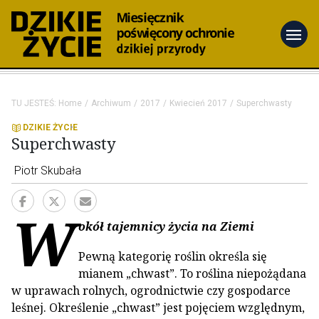
menu
TU JESTEŚ:
Home
Archiwum
2017
Kwiecień 2017
Superchwasty
DZIKIE ŻYCIE
Superchwasty
Piotr Skubała
W
okół tajemnicy życia na Ziemi
Pewną kategorię roślin określa się
mianem „chwast”. To roślina niepożądana
w uprawach rolnych, ogrodnictwie czy gospodarce
leśnej. Określenie „chwast” jest pojęciem względnym,