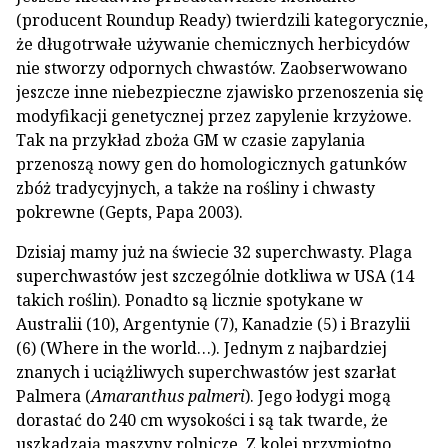
(producent Roundup Ready) twierdzili kategorycznie,
że długotrwałe używanie chemicznych herbicydów
nie stworzy odpornych chwastów. Zaobserwowano
jeszcze inne niebezpieczne zjawisko przenoszenia się
modyfikacji genetycznej przez zapylenie krzyżowe.
Tak na przykład zboża GM w czasie zapylania
przenoszą nowy gen do homologicznych gatunków
zbóż tradycyjnych, a także na rośliny i chwasty
pokrewne (Gepts, Papa 2003).
Dzisiaj mamy już na świecie 32 superchwasty. Plaga
superchwastów jest szczególnie dotkliwa w USA (14
takich roślin). Ponadto są licznie spotykane w
Australii (10), Argentynie (7), Kanadzie (5) i Brazylii
(6) (Where in the world…). Jednym z najbardziej
znanych i uciążliwych superchwastów jest szarłat
Palmera (
Amaranthus palmeri
). Jego łodygi mogą
dorastać do 240 cm wysokości i są tak twarde, że
uszkadzają maszyny rolnicze. Z kolei przymiotno