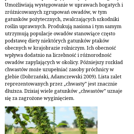
Umożliwiają występowanie w uprawach bogatych i
zróżnicowanych zgrupowań owadów, w tym
gatunków pożytecznych, zwalczających szkodniki
roślin uprawnych. Produkują nasiona i tym samym
utrzymują populacje owadów stanowiące często
podstawę diety niektórych gatunków ptaków
obecnych w krajobrazie rolniczym. Ich obecność
wpływa dodatnio na liczebność i różnorodność
owadów zapylających w okolicy. Późniejszy rozkład
chwastów może uzupełniać zasoby próchnicy w
glebie (Dobrzański, Adamczewski 2009). Lista zalet
reprezentowanych przez „chwasty” jest znacznie
dłuższa. Dzisiaj wiele gatunków „chwastów” uznaje
się za zagrożone wyginięciem.