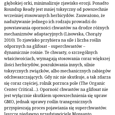
głębokiej orki, minimalizuje zjawisko erozji. Ponadto
Roundup Ready jest mniej toksyczny od powszechnie
wcześniej stosowanych herbicydów. Zauważono, że
nadużywanie jednego ich rodzaju prowadzi do
powstawania oporności chwastów na drodze różnych
mechanizmów adaptacyjnych (Lisowska, Chorąży
2010). To zjawisko przybiera na sile i liczba roślin
odpornych na glifosat – superchwastów –
dynamicznie rośnie. Te chwasty, o szczególnych
właściwościach, wymagają stosowania coraz większej
ilości herbicydów, poszukiwania innych, silnie
toksycznych związków, albo mechanicznych zabiegów
odchwaszczających. Gdy nic nie skutkuje, a tak zdarza
się coraz częściej, rolnik porzuca pole (The Organic
Center Critical…). Oporność chwastów na glifosat nie
jest wyłącznie skutkiem upowszechnienia się upraw
GMO, jednak uprawy roślin transgenicznych
przyspieszają proces pojawiania się superchwastów.
Jeszcze niedawno przedstawiciele Monsanto