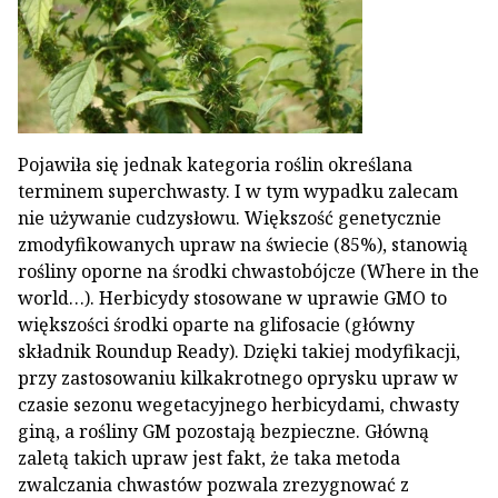
Pojawiła się jednak kategoria roślin określana
terminem superchwasty. I w tym wypadku zalecam
nie używanie cudzysłowu. Większość genetycznie
zmodyfikowanych upraw na świecie (85%), stanowią
rośliny oporne na środki chwastobójcze (Where in the
world…). Herbicydy stosowane w uprawie GMO to
większości środki oparte na glifosacie (główny
składnik Roundup Ready). Dzięki takiej modyfikacji,
przy zastosowaniu kilkakrotnego oprysku upraw w
czasie sezonu wegetacyjnego herbicydami, chwasty
giną, a rośliny GM pozostają bezpieczne. Główną
zaletą takich upraw jest fakt, że taka metoda
zwalczania chwastów pozwala zrezygnować z