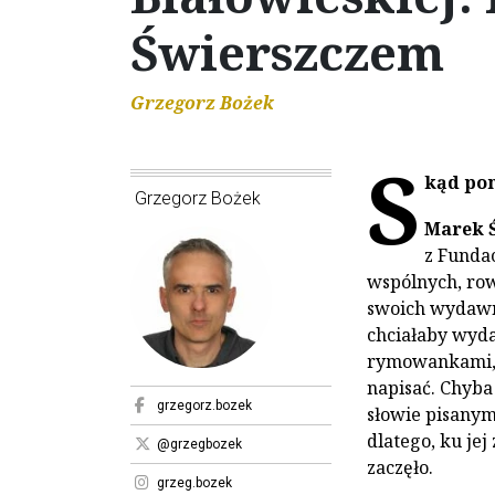
Świerszczem
Grzegorz Bożek
S
kąd pom
Grzegorz Bożek
Marek 
z Fundac
wspólnych, ro
swoich wydawni
chciałaby wyda
rymowankami, 
napisać. Chyba 
grzegorz.bozek
słowie pisanym
dlatego, ku jej
@grzegbozek
zaczęło.
grzeg.bozek