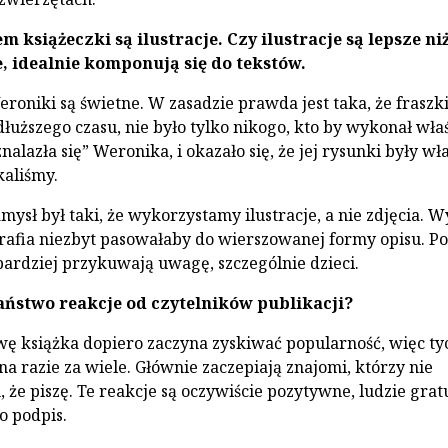
 książeczki są ilustracje. Czy ilustracje są lepsze ni
e, idealnie komponują się do tekstów.
roniki są świetne. W zasadzie prawda jest taka, że fraszki
dłuższego czasu, nie było tylko nikogo, kto by wykonał wła
„znalazła się” Weronika, i okazało się, że jej rysunki były wł
kaliśmy.
ysł był taki, że wykorzystamy ilustracje, a nie zdjęcia. 
ografia niezbyt pasowałaby do wierszowanej formy opisu. P
 bardziej przykuwają uwagę, szczególnie dzieci.
aństwo reakcje od czytelników publikacji?
ę książka dopiero zaczyna zyskiwać popularność, więc ty
na razie za wiele. Głównie zaczepiają znajomi, którzy nie
, że piszę. Te reakcje są oczywiście pozytywne, ludzie grat
o podpis.