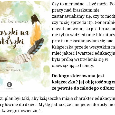
Czy to niemodne… być może. Po
pracy nad fraszkami nie
zastanawialiśmy się, czy to mod
czy to się sprzeda itp. Generalni
nawet nie wiem, co jest teraz m
nie tylko w dziedzinie literatury
prostu nie zastanawiam się nad
Książeczka przede wszystkim m
mieć jakość i wartość edukacyjn
była próbą wstrzelenia się w
obowiązujące trendy.
Do kogo skierowana jest
książeczka? Jej objętość suge
że pewnie do młodego odbior
ku plan był taki, aby książeczka miała charakter edukacyjn
głównie do dzieci. Myślę jednak, że i niejeden dorosły mo
ciekawego dowiedzieć.