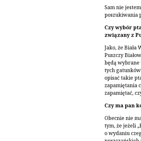
Sam nie jestem
poszukiwania p
Czy wybór pt
związany z P
Jako, że Biała
Puszczy Białowi
będą wybrane w
tych gatunków 
opisać takie pt
zapamiętania c
zapamiętać, cz
Czy ma pan ko
Obecnie nie m
tym, że jeżeli 
o wydaniu czeg
puszczańskich 