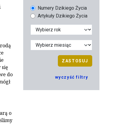
i
Numery Dzikiego Życia
Artykuły Dzikiego Życia
yrodą
ce
ie
ZASTOSUJ
 się
twe do
wyczyść filtry
 mógł
arą o
yślimy