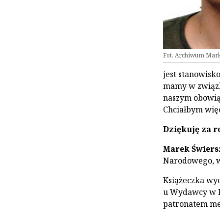
Fot. Archiwum Mar
jest stanowisko
mamy w związk
naszym obowiąz
Chciałbym więc,
Dziękuję za 
Marek Świers
Narodowego, wo
Książeczka wyd
u Wydawcy w F
patronatem med