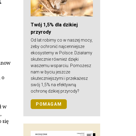
Twój 1,5% dla dzikiej
przyrody
Od lat robimy co w naszej mocy,
żeby ochronić najcenniejsze
ekosystemy w Polsce. Działamy
skutecznie również dzięki
danow
waszemu wsparciu. Pomożesz
nam w byciu jeszcze
 o
skuteczniejszymi i przekażesz
swój 1,5% na efektywną
ochronę dzikiej przyrody?
POMAGAM
ł w
,
 się