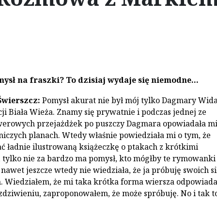
ysł na fraszki? To dzisiaj wydaje się niemodne...
Świerszcz:
Pomysł akurat nie był mój tylko Dagmary Wi
ji Biała Wieża. Znamy się prywatnie i podczas jednej ze
werowych przejażdżek po puszczy Dagmara opowiadała mi
czych planach. Wtedy właśnie powiedziała mi o tym, że
ć ładnie ilustrowaną książeczkę o ptakach z krótkimi
tylko nie za bardzo ma pomysł, kto mógłby te rymowanki
nawet jeszcze wtedy nie wiedziała, że ja próbuję swoich si
. Wiedziałem, że mi taka krótka forma wiersza odpowiada
 zdziwieniu, zaproponowałem, że może spróbuję. No i tak to