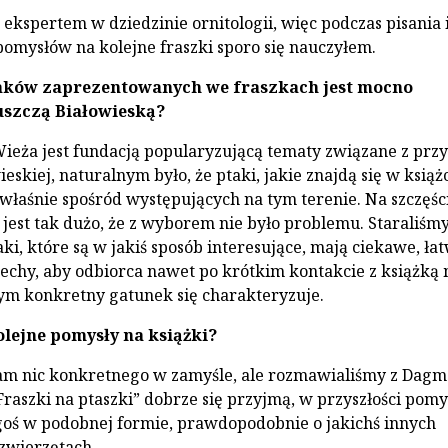
 ekspertem w dziedzinie ornitologii, więc podczas pisania 
omysłów na kolejne fraszki sporo się nauczyłem.
aków zaprezentowanych we fraszkach jest mocno
uszczą Białowieską?
 Wieża jest fundacją popularyzującą tematy związane z prz
eskiej, naturalnym było, że ptaki, jakie znajdą się w książ
łaśnie spośród występujących na tym terenie. Na szczęśc
jest tak dużo, że z wyborem nie było problemu. Staraliśmy
aki, które są w jakiś sposób interesujące, mają ciekawe, ła
echy, aby odbiorca nawet po krótkim kontakcie z książką
ym konkretny gatunek się charakteryzuje.
lejne pomysły na książki?
am nic konkretnego w zamyśle, ale rozmawialiśmy z Dagm
„Fraszki na ptaszki” dobrze się przyjmą, w przyszłości pom
oś w podobnej formie, prawdopodobnie o jakichś innych
zwierzętach.