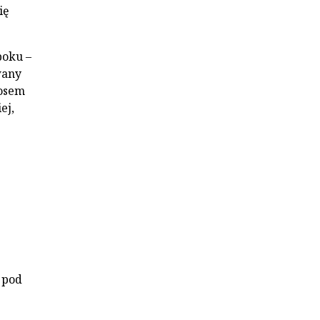
ię
boku –
wany
łosem
ej,
 pod