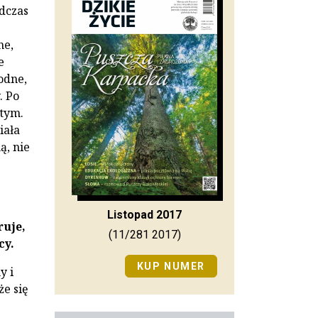
dczas
ne,
e
odne,
. Po
 tym.
iała
ą, nie
Listopad 2017
ruje,
(11/281 2017)
cy.
KUP NUMER
y i
że się