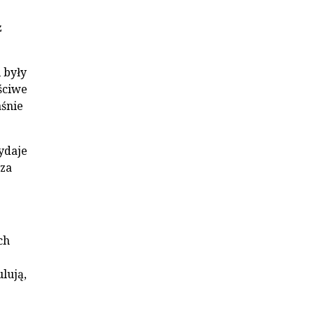
ż
 były
ściwe
aśnie
Wydaje
oza
ch
ulują,