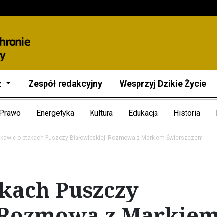
ż
Zespół redakcyjny
Wesprzyj Dzikie Życie
Prawo
Energetyka
Kultura
Edukacja
Historia
ekawie o ptakach Puszczy Białowieskiej. Rozmowa z Markiem Świerszczem
akach Puszczy
. Rozmowa z Markie