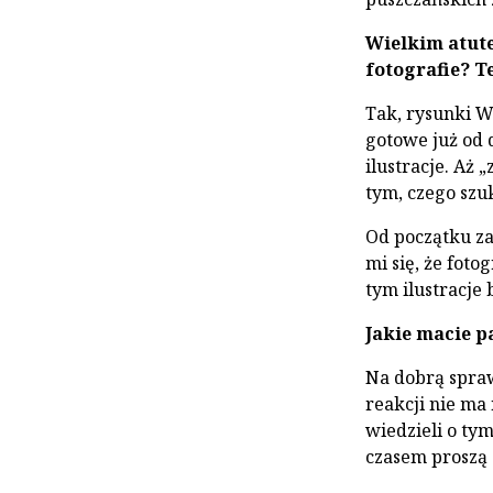
Wielkim atutem
fotografie? T
Tak, rysunki We
gotowe już od 
ilustracje. Aż 
tym, czego szu
Od początku zam
mi się, że fot
tym ilustracje
Jakie macie p
Na dobrą spraw
reakcji nie ma 
wiedzieli o tym
czasem proszą 