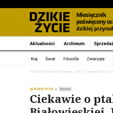
Aktualności
Archiwum
Sprzeda
Kraj
Świat
Filozofia
Zwierzęta
TU JESTEŚ:
Home
Archiwum
2017
Listopad 2017
Ci
•
DZIKIE ŻYCIE
Wywiad
Ciekawie o pt
Białowieskiej