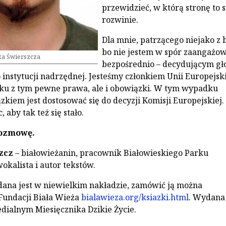
przewidzieć, w którą stronę to s
rozwinie.
Dla mnie, patrzącego niejako z 
bo nie jestem w spór zaangażo
ka Świerszcza
bezpośrednio – decydującym g
 instytucji nadrzędnej. Jesteśmy członkiem Unii Europejski
u z tym pewne prawa, ale i obowiązki. W tym wypadku
kiem jest dostosować się do decyzji Komisji Europejskiej.
 aby tak też się stało.
rozmowę.
zcz
– białowieżanin, pracownik Białowieskiego Parku
kalista i autor tekstów.
ana jest w niewielkim nakładzie, zamówić ją można
undacji Biała Wieża
bialawieza.org/ksiazki.html
. Wydana
ialnym Miesięcznika Dzikie Życie.