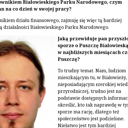
cownikiem Białowieskiego Parku Narodowego, czym
an na co dzień w swojej pracy?
ikiem działu finansowego, zajmuję się więc tą bardziej
ą działalności Białowieskiego Parku Narodowego.
Jaką przewiduje pan przyszł
sporze o Puszczę Białowiesk
w najbliższych miesiącach c
Puszczę?
To trudny temat. Nam, ludziom
mieszkającym tu, w Białowieży,
nieposiadającym szerokiej wied
przyrodniczej, trudno jest na
podstawie dostępnych informac
określić, kto tak naprawdę w t
sporze ma rację, dlatego też
społeczeństwo jest podzielone.
Niełatwo jest tym bardziej