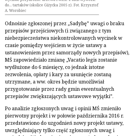
do... tartaków (okolice Giżycka 2005 r.). Fot. Krzysztof
A. Worobiec
Odnośnie zgłoszonej przez „Sadybę” uwagi o braku
przepisów przejściowych (i związanego z tym
niebezpieczeństwa niekontrolowanych wycinek w
czasie pomiędzy wejściem w życie ustawy a
ustanowieniem przez samorządy nowych przepisów),
MŚ zapowiedziało zmianę „Vacatio legis zostanie
wydłużone do 6 miesięcy, co jednak istotne
zezwolenia, opłaty i kary za usunięcie zostaną
utrzymane, a ww. okres będzie umożliwiał
przygotowanie przez rady gmin ewentualnych
przepisów zwiększających ustawowe wyjątki”.
Po analizie zgłoszonych uwag i opinii MŚ zmieniło
pierwotny projekt i w połowie października 2016 r.
przedstawiono do uzgodnień nowy projekt ustawy,
uwzględniający tylko część zgłoszonych uwag i