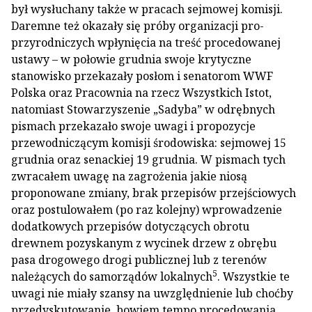
był wysłuchany także w pracach sejmowej komisji.
Daremne też okazały się próby organizacji pro-
przyrodniczych wpłynięcia na treść procedowanej
ustawy – w połowie grudnia swoje krytyczne
stanowisko przekazały posłom i senatorom WWF
Polska oraz Pracownia na rzecz Wszystkich Istot,
natomiast Stowarzyszenie „Sadyba” w odrębnych
pismach przekazało swoje uwagi i propozycje
przewodniczącym komisji środowiska: sejmowej 15
grudnia oraz senackiej 19 grudnia. W pismach tych
zwracałem uwagę na zagrożenia jakie niosą
proponowane zmiany, brak przepisów przejściowych
oraz postulowałem (po raz kolejny) wprowadzenie
dodatkowych przepisów dotyczących obrotu
drewnem pozyskanym z wycinek drzew z obrębu
pasa drogowego drogi publicznej lub z terenów
5
należących do samorządów lokalnych
. Wszystkie te
uwagi nie miały szansy na uwzględnienie lub choćby
przedyskutowanie, bowiem tempo procedowania