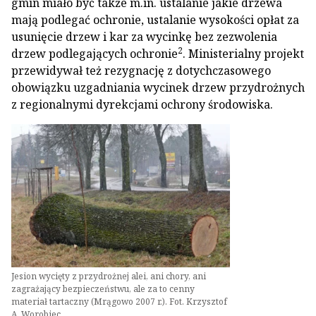
gmin miało być także m.in. ustalanie jakie drzewa
mają podlegać ochronie, ustalanie wysokości opłat za
usunięcie drzew i kar za wycinkę bez zezwolenia
2
drzew podlegających ochronie
. Ministerialny projekt
przewidywał też rezygnację z dotychczasowego
obowiązku uzgadniania wycinek drzew przydrożnych
z regionalnymi dyrekcjami ochrony środowiska.
Jesion wycięty z przydrożnej alei, ani chory, ani
zagrażający bezpieczeństwu, ale za to cenny
materiał tartaczny (Mrągowo 2007 r.). Fot. Krzysztof
A. Worobiec