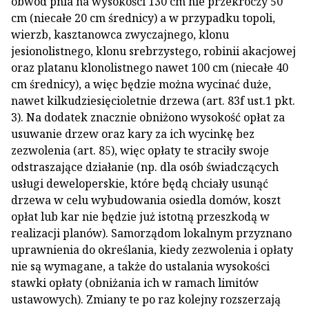
obwód pnia na wysokości 130 cm nie przekroczy 50
cm (niecałe 20 cm średnicy) a w przypadku topoli,
wierzb, kasztanowca zwyczajnego, klonu
jesionolistnego, klonu srebrzystego, robinii akacjowej
oraz platanu klonolistnego nawet 100 cm (niecałe 40
cm średnicy), a więc będzie można wycinać duże,
nawet kilkudziesięcioletnie drzewa (art. 83f ust.1 pkt.
3). Na dodatek znacznie obniżono wysokość opłat za
usuwanie drzew oraz kary za ich wycinkę bez
zezwolenia (art. 85), więc opłaty te straciły swoje
odstraszające działanie (np. dla osób świadczących
usługi deweloperskie, które będą chciały usunąć
drzewa w celu wybudowania osiedla domów, koszt
opłat lub kar nie będzie już istotną przeszkodą w
realizacji planów). Samorządom lokalnym przyznano
uprawnienia do określania, kiedy zezwolenia i opłaty
nie są wymagane, a także do ustalania wysokości
stawki opłaty (obniżania ich w ramach limitów
ustawowych). Zmiany te po raz kolejny rozszerzają