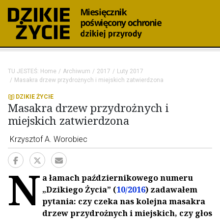
TU JESTEŚ:
Home
Archiwum
2017
Luty 2017
Masakra drzew przydrożnych i miejskich zatwierdzona
DZIKIE ŻYCIE
Masakra drzew przydrożnych i
miejskich zatwierdzona
Krzysztof A. Worobiec
N
a łamach październikowego numeru
„Dzikiego Życia” (
10/2016
) zadawałem
pytania: czy czeka nas kolejna masakra
drzew przydrożnych i miejskich, czy głos