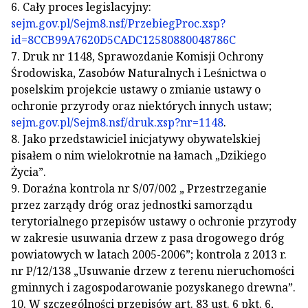
6. Cały proces legislacyjny:
sejm.gov.pl/Sejm8.nsf/PrzebiegProc.xsp?
id=8CCB99A7620D5CADC12580880048786C
7. Druk nr 1148, Sprawozdanie Komisji Ochrony
Środowiska, Zasobów Naturalnych i Leśnictwa o
poselskim projekcie ustawy o zmianie ustawy o
ochronie przyrody oraz niektórych innych ustaw;
sejm.gov.pl/Sejm8.nsf/druk.xsp?nr=1148
.
8. Jako przedstawiciel inicjatywy obywatelskiej
pisałem o nim wielokrotnie na łamach „Dzikiego
Życia”.
9. Doraźna kontrola nr S/07/002 „ Przestrzeganie
przez zarządy dróg oraz jednostki samorządu
terytorialnego przepisów ustawy o ochronie przyrody
w zakresie usuwania drzew z pasa drogowego dróg
powiatowych w latach 2005-2006”; kontrola z 2013 r.
nr P/12/138 „Usuwanie drzew z terenu nieruchomości
gminnych i zagospodarowanie pozyskanego drewna”.
10. W szczególności przepisów art. 83 ust. 6 pkt. 6,