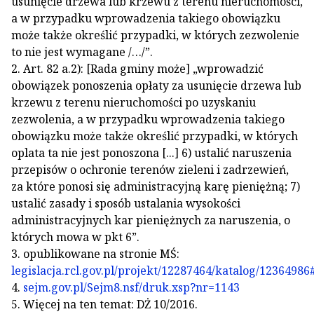
usunięcie drzewa lub krzewu z terenu nieruchomości,
a w przypadku wprowadzenia takiego obowiązku
może także określić przypadki, w których zezwolenie
to nie jest wymagane /…/”.
2. Art. 82 a.2): [Rada gminy może] „wprowadzić
obowiązek ponoszenia opłaty za usunięcie drzewa lub
krzewu z terenu nieruchomości po uzyskaniu
zezwolenia, a w przypadku wprowadzenia takiego
obowiązku może także określić przypadki, w których
oplata ta nie jest ponoszona [...] 6) ustalić naruszenia
przepisów o ochronie terenów zieleni i zadrzewień,
za które ponosi się administracyjną karę pieniężną; 7)
ustalić zasady i sposób ustalania wysokości
administracyjnych kar pieniężnych za naruszenia, o
których mowa w pkt 6”.
3. opublikowane na stronie MŚ:
legislacja.rcl.gov.pl/projekt/12287464/katalog/1236498
4.
sejm.gov.pl/Sejm8.nsf/druk.xsp?nr=1143
5. Więcej na ten temat: DŻ 10/2016.