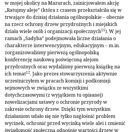
w mojej okolicy na Mazurach, zainicjowałem akcję
„Ratujmy aleje” (która z czasem przekształciła się w
trwające do dzisiaj działania ogólnopolskie – obecnie
na rzecz ochrony drzew przydrożnych i miejskich
11
działa wiele osób i organizacji społecznych
). W jej
ramach „Sadyba” podejmowała liczne działania o
charakterze interwencyjnym, edukacyjnym – m.in.
zorganizowaliśmy pierwszą ogólnopolską
konferencję naukową poświęconą alejom
przydrożnych oraz wydaliśmy pierwszą książkę na
12
ich temat
. Jako prezes stowarzyszenia aktywnie
uczestniczyłem w pracach komisji i podkomisji
sejmowych w związku ze wszystkimi
dotychczasowymi (z wyjątkiem tu opisanej)
nowelizacjami ustawy o ochronie przyrody w
zakresie ochrony drzew. Dzięki tym wszystkim
działaniom udało się nie tylko nagłośnić problem
wycinek, ochronić przed wycinką wiele alei i zmienić
świadomość społeczną odnośnie wartości drzew w