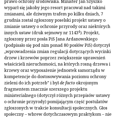
prawo ochrony środowiska. Minister Jan Szyszko
wyparł się jakoby jego resort pracował nad takimi
zmianami, ale dziwnym trafem po kilku dniach, 7
grudnia został zgłoszony poselski projekt ustawy o
zmianie ustawy o ochronie przyrody oraz niektórych
4
innych ustaw (druk sejmowy nr 1143
). Projekt,
zgłoszony przez posła PiS Jana Ardanowskiego
(podpisało się pod nim ponad 80 posłów PiS) dotyczył
„wprowadzenia zmian regulacji dotyczących wycinki
drzew i krzewów poprzez zwiększenie uprawnień
właścicieli nieruchomości, na których rosną drzewa i
krzewy oraz wyposażenie jednostek samorządu w
kompetencje do dostosowywania poziomu ochrony
zieleni do ich potrzeb” i był
de facto
okrojonym
fragmentem znacznie szerszego projektu
ministerialnego (dotyczył różnych przepisów ustawy
o ochronie przyrody) pomijającym część postulatów
zgłoszonych w trakcie konsultacji społecznych. Głos
społeczny – wbrew dotychczasowym praktykom – nie