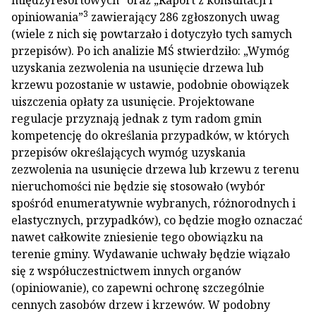
międzyresortowych” oraz „Raport z konsultacji i
3
opiniowania”
zawierający 286 zgłoszonych uwag
(wiele z nich się powtarzało i dotyczyło tych samych
przepisów). Po ich analizie MŚ stwierdziło: „Wymóg
uzyskania zezwolenia na usunięcie drzewa lub
krzewu pozostanie w ustawie, podobnie obowiązek
uiszczenia opłaty za usunięcie. Projektowane
regulacje przyznają jednak z tym radom gmin
kompetencję do określania przypadków, w których
przepisów określających wymóg uzyskania
zezwolenia na usunięcie drzewa lub krzewu z terenu
nieruchomości nie będzie się stosowało (wybór
spośród enumeratywnie wybranych, różnorodnych i
elastycznych, przypadków), co będzie mogło oznaczać
nawet całkowite zniesienie tego obowiązku na
terenie gminy. Wydawanie uchwały będzie wiązało
się z współuczestnictwem innych organów
(opiniowanie), co zapewni ochronę szczególnie
cennych zasobów drzew i krzewów. W podobny