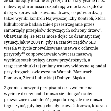
że samorządy lokalne zbyt często bezkrytycznie i bez
należytej staranności rozpatrują wnioski zarządców
dróg w sprawach usuwania drzew, co potwierdzają
także wyniki kontroli Najwyższej Izby Kontroli, która
kilkukrotnie badała (nie-) przestrzeganie przez
9
samorządy przepisów dotyczących ochrony drzew
.
Obawiam się, że teraz może dojść do dramatycznej
sytuacji jak w 2004 r., gdy za czasów rządów SLD
weszła w życie znowelizowana ustawa o ochronie
10
przyrody
co spowodowało wówczas masową
wycinkę setek tysięcy drzew przydrożnych, a
tragiczne skutki tej zmiany ustawy widoczne są nadal
przy drogach, zwłaszcza na Warmii, Mazurach,
Pomorzu, Ziemi Lubuskiej i Dolnym Śląsku.
Zgodnie z nowymi przepisami o zezwolenie na
wycinkę drzew nadal muszą się ubiegać osoby
prowadzące działalność gospodarczą, ale nie muszą
tego czynić, gdy będą chciały usuwać drzewa, których