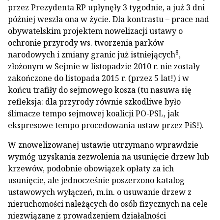
przez Prezydenta RP upłynęły 3 tygodnie, a już 3 dni
później weszła ona w życie. Dla kontrastu – prace nad
obywatelskim projektem nowelizacji ustawy o
ochronie przyrody ws. tworzenia parków
8
narodowych i zmiany granic już istniejących
,
złożonym w Sejmie w listopadzie 2010 r. nie zostały
zakończone do listopada 2015 r. (przez 5 lat!) i w
końcu trafiły do sejmowego kosza (tu nasuwa się
refleksja: dla przyrody równie szkodliwe było
ślimacze tempo sejmowej koalicji PO-PSL, jak
ekspresowe tempo procedowania ustaw przez PiS!).
W znowelizowanej ustawie utrzymano wprawdzie
wymóg uzyskania zezwolenia na usunięcie drzew lub
krzewów, podobnie obowiązek opłaty za ich
usunięcie, ale jednocześnie poszerzono katalog
ustawowych wyłączeń, m.in. o usuwanie drzew z
nieruchomości należących do osób fizycznych na cele
niezwiązane z prowadzeniem działalności