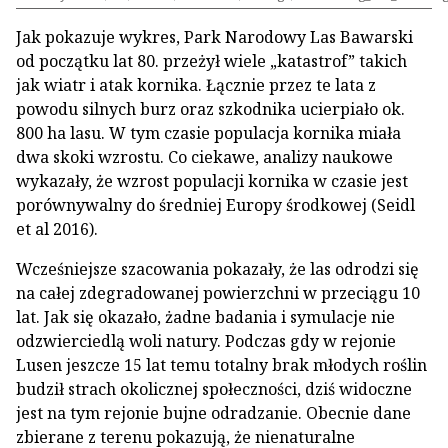
Jak pokazuje wykres, Park Narodowy Las Bawarski
od początku lat 80. przeżył wiele „katastrof” takich
jak wiatr i atak kornika. Łącznie przez te lata z
powodu silnych burz oraz szkodnika ucierpiało ok.
800 ha lasu. W tym czasie populacja kornika miała
dwa skoki wzrostu. Co ciekawe, analizy naukowe
wykazały, że wzrost populacji kornika w czasie jest
porównywalny do średniej Europy środkowej (Seidl
et al 2016).
Wcześniejsze szacowania pokazały, że las odrodzi się
na całej zdegradowanej powierzchni w przeciągu 10
lat. Jak się okazało, żadne badania i symulacje nie
odzwierciedlą woli natury. Podczas gdy w rejonie
Lusen jeszcze 15 lat temu totalny brak młodych roślin
budził strach okolicznej społeczności, dziś widoczne
jest na tym rejonie bujne odradzanie. Obecnie dane
zbierane z terenu pokazują, że nienaturalne