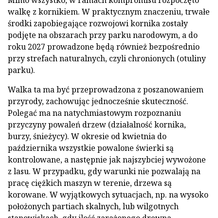
Mimo wszystko, w ramach kompromisu rozpoczęto
walkę z kornikiem. W praktycznym znaczeniu, trwałe
środki zapobiegające rozwojowi kornika zostały
podjęte na obszarach przy parku narodowym, a do
roku 2027 prowadzone będą również bezpośrednio
przy strefach naturalnych, czyli chronionych (otuliny
parku).
Walka ta ma być przeprowadzona z poszanowaniem
przyrody, zachowując jednocześnie skuteczność.
Polegać ma na natychmiastowym rozpoznaniu
przyczyny powaleń drzew (działalność kornika,
burzy, śnieżycy). W okresie od kwietnia do
października wszystkie powalone świerki są
kontrolowane, a następnie jak najszybciej wywożone
z lasu. W przypadku, gdy warunki nie pozwalają na
pracę ciężkich maszyn w terenie, drzewa są
korowane. W wyjątkowych sytuacjach, np. na wysoko
położonych partiach skalnych, lub wilgotnych