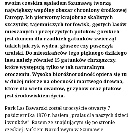
swoim czeskim sąsiadem Szumawą tworzą
największy wspólny obszar chroniony środkowej
Europy. Ich pierwotny krajobraz skalistych
szczytów, tajemniczych torfowisk, gęstych lasów
mieszanych i przejrzystych potoków górskich
jest domem dla rzadkich gatunków zwierząt
takich jak ryś, wydra, głuszec czy puszczyk
uralski. Do mieszkańców tego pięknego dzikiego
lasu należy również 15 gatunków chrząszczy,
które występują tylko w tak naturalnym
otoczeniu. Wysoka bioróżnorodność opiera się tu
w dużej mierze na obecności martwego drewna,
które dla wielu owadów, grzybów oraz ptaków
jest środowiskiem życia.
Park Las Bawarski został uroczyście otwarty 7
października 1970 r. hasłem „pralas dla naszych dzieci
i wnuków”. Razem ze znajdującym się po stronie
czeskiej Parkiem Narodowym w Szumawie