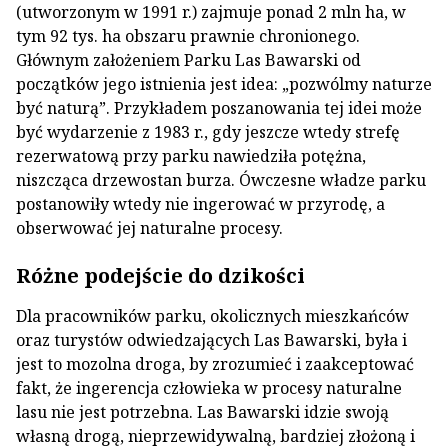
(utworzonym w 1991 r.) zajmuje ponad 2 mln ha, w
tym 92 tys. ha obszaru prawnie chronionego.
Głównym założeniem Parku Las Bawarski od
początków jego istnienia jest idea: „pozwólmy naturze
być naturą”. Przykładem poszanowania tej idei może
być wydarzenie z 1983 r., gdy jeszcze wtedy strefę
rezerwatową przy parku nawiedziła potężna,
niszcząca drzewostan burza. Ówczesne władze parku
postanowiły wtedy nie ingerować w przyrodę, a
obserwować jej naturalne procesy.
Różne podejście do dzikości
Dla pracowników parku, okolicznych mieszkańców
oraz turystów odwiedzających Las Bawarski, była i
jest to mozolna droga, by zrozumieć i zaakceptować
fakt, że ingerencja człowieka w procesy naturalne
lasu nie jest potrzebna. Las Bawarski idzie swoją
własną drogą, nieprzewidywalną, bardziej złożoną i