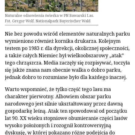
Naturalne odnowienia świerka w PN Bawarski Las.
Fot. Gregor Wolf, Nationalpark Bayerischer Wald
Nie bez powodu wśród elementów naturalnych parku
wymieniono również kornika drukarza. Kolejnym
testem po 1983 r. dla dyrekcji, okolicznej społeczności,
a także całych Niemiec był wielkoobszarowy „atak”
tego chrząszcza. Media zaczęły się rozpisywać, toczyła
się jakże znana nam obecnie walka o dobro parku,
jednak dobro to rozumiane było dla każdego inaczej.
Warto wspomnieć, że tylko część tego lasu ma
charakter pierwotny. Albowiem obszar parku
narodowego jest silnie ukształtowany przez dawną
gospodarkę leśną. Atak ten spowodował od początku
lat 90. XX wieku stopniowe obumieranie części lasów
wysoko położonych i rozognił kontrowersyjną
dyskusję, w której pokazano różne podejścia do