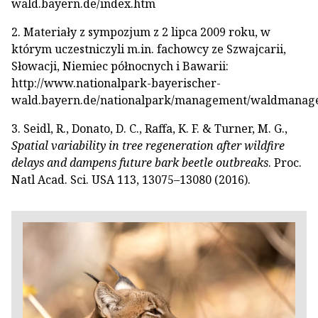
wald.bayern.de/index.htm
2. Materiały z sympozjum z 2 lipca 2009 roku, w
którym uczestniczyli m.in. fachowcy ze Szwajcarii,
Słowacji, Niemiec północnych i Bawarii:
http://www.nationalpark-bayerischer-
wald.bayern.de/nationalpark/management/waldmanag
3. Seidl, R., Donato, D. C., Raffa, K. F. & Turner, M. G.,
Spatial variability in tree regeneration after wildfire
delays and dampens future bark beetle outbreaks
. Proc.
Natl Acad. Sci. USA 113, 13075–13080 (2016).