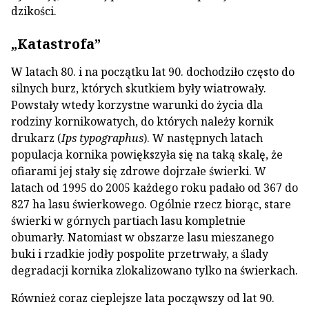
dzikości.
„Katastrofa”
W latach 80. i na początku lat 90. dochodziło często do
silnych burz, których skutkiem były wiatrowały.
Powstały wtedy korzystne warunki do życia dla
rodziny kornikowatych, do których należy kornik
drukarz (
Ips typographus
). W następnych latach
populacja kornika powiększyła się na taką skalę, że
ofiarami jej stały się zdrowe dojrzałe świerki. W
latach od 1995 do 2005 każdego roku padało od 367 do
827 ha lasu świerkowego. Ogólnie rzecz biorąc, stare
świerki w górnych partiach lasu kompletnie
obumarły. Natomiast w obszarze lasu mieszanego
buki i rzadkie jodły pospolite przetrwały, a ślady
degradacji kornika zlokalizowano tylko na świerkach.
Również coraz cieplejsze lata począwszy od lat 90.