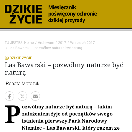
TU JESTEŚ:
Home
Archiwum
2017
Wrzesień 2017
Las Bawarski – pozwólmy naturze być naturą
DZIKIE ŻYCIE
Las Bawarski – pozwólmy naturze być
naturą
Renata Matczuk
P
ozwólmy naturze być naturą – takim
założeniem żyje od początków swego
istnienia pierwszy Park Narodowy
Niemiec – Las Bawarski, który razem ze