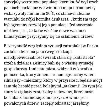
sprzyjały wzrostowi populacji kornika. W wyższych
partiach parku już w kwietniu i maju termometry
°
wskazywały minimum 20
C, co stanowi idealne
warunki do rójki kornika drukarza. Skutkiem tego
był ogromny rozwój jego populacji. Jednocześnie
możliwe jest, że takie właśnie nowe warunki
klimatyczne przyczyniły się do osłabienia drzew.
Bezczynność względem sytuacji zaistniałej w Parku
została odebrana jako swego rodzaju
nieodpowiedzialność (wszak stała się „katastrofa”
trzeba działać). Leśnicy bali się o własną sytuację
gospodarczą. Inni natomiast, widzieli w korniku
pomocnika, który zmieni las homogeniczny w ten
silniejszy – mieszany, który w przyszłości będzie mógł
sam się bronić przed kolejnymi „atakami”. Po tym jak
stary las iglasty został zdegradowany, liczebność
kornika znacznie się zmniejszyła. A w miejscu
powalonych drzew, zaczęły odrastać jarzębiny,