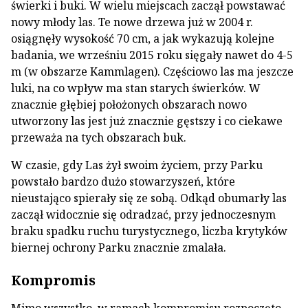
świerki i buki. W wielu miejscach zaczął powstawać
nowy młody las. Te nowe drzewa już w 2004 r.
osiągnęły wysokość 70 cm, a jak wykazują kolejne
badania, we wrześniu 2015 roku sięgały nawet do 4-5
m (w obszarze Kammlagen). Częściowo las ma jeszcze
luki, na co wpływ ma stan starych świerków. W
znacznie głębiej położonych obszarach nowo
utworzony las jest już znacznie gęstszy i co ciekawe
przeważa na tych obszarach buk.
W czasie, gdy Las żył swoim życiem, przy Parku
powstało bardzo dużo stowarzyszeń, które
nieustająco spierały się ze sobą. Odkąd obumarły las
zaczął widocznie się odradzać, przy jednoczesnym
braku spadku ruchu turystycznego, liczba krytyków
biernej ochrony Parku znacznie zmalała.
Kompromis