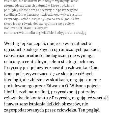
roślinach, ale w Morzu Północnym występuje sześć
niemal identycznych gatunków, które podzieliły
pomiędzy siebie bardzo precyzyjnie poszczególne
siedliska. Dla wyznawcy racjonalnego wykorzystania
Przyrody – wybór jest jasny – po co sześć gatunków,
skoro jeden równie dobrze spełnia swoją rolę w
naturze? Fot. Hans Hillewaert
commons.wikimedia.org/wiki/File:Bathyporeia_sarsi.jpg
Według tej koncepcji, miejsce zwierząt jest w
ogrodach zoologicznych i ograniczonych parkach,
całość różnorodności biologicznej nie wymaga
ochrony, a centralnym celem strategii ochrony
Przyrody jest jej użyteczność dla człowieka. Obie
koncepcje, wywodzące się ze skrajnie różnych
ideologii, ale zbieżne w skutkach, negują istnienie
postulowanego przez Edwarda O. Wilsona pojęcia
biofilii, czyli naturalnej, przyrodzonej potrzeby
człowieka do kontaktu z Przyrodą, negują też wartość
i nawet sens istnienia dzikich obszarów, nie
zagospodarowanych przez człowieka. Ten pogląd