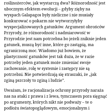
roślinożerców, jak wystarczą dwa? Różnorodność jest
ubocznym efektem ewolucji – gdyby zięby na
wyspach Galapagos były nieliczne i nie musiały
konkurować o pokarm nie wytworzyłyby
wyspecjalizowanych gatunków. Argument obrońców
Przyrody, że różnorodność i nadmiarowość w
Przyrodzie jest nam potrzebna bo jeżeli zniknie jeden
gatunek, muszą być inne, które go zastąpią, ma
ograniczoną moc. Wiadomo już bowiem, że
plastyczność gatunków jest tak duża, że w razie
potrzeby jeden gatunek może zmieniać swoje
zachowanie, rolę w systemie i zastępcy nie są
potrzebni. Nie potwierdzają się straszaki, że „jak
zginą pszczoły to zginą i ludzie”.
Uważam, że racjonalizacja ochrony przyrody naraża
nas na ataki z prawa i z lewa, tymczasem pora sięgnąć
po argumenty, których nikt nie podważy – te o
podłożu światopoglądowym, emocjonalnym i