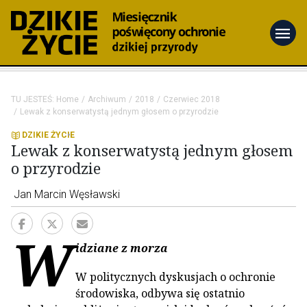
menu
TU JESTEŚ:
Home
Archiwum
2018
Czerwiec 2018
Lewak z konserwatystą jednym głosem o przyrodzie
DZIKIE ŻYCIE
Lewak z konserwatystą jednym głosem
o przyrodzie
Jan Marcin Węsławski
W
idziane z morza
W politycznych dyskusjach o ochronie
środowiska, odbywa się ostatnio