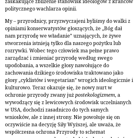
zaskakujące zbliżenie stanowisk ideologów z krańców
politycznego wachlarza opinii.
My – przyrodnicy, przyzwyczajeni byliśmy do walki z
opiniami konserwatystów głoszących, że „Bóg dał
nam przyrodę we władanie” uznających, że żywe
stworzenia istnieją tylko dla naszego pożytku lub
rozrywki. Wobec tego człowiek ma pełne prawo
zarządzać i zmieniać przyrodę według swego
upodobania, a wszelkie głosy nawołujące do
zachowania dzikiego środowiska traktowano jako
głosy „cyklistów i wegetarian” wrogich ideologicznie i
kulturowo. Teraz okazuje się, że nowy nurt w
ochronie przyrody zwany już
postekologizmem
, a
wywodzący się z lewicowych środowisk uczelnianych
w USA, dochodzi zasadniczo do tych samych
wniosków, ale z innej strony. Nie powołuje się on
oczywiście na decyzję Siły Wyższej, ale uważa, że
współczesna ochrona Przyrody to schemat