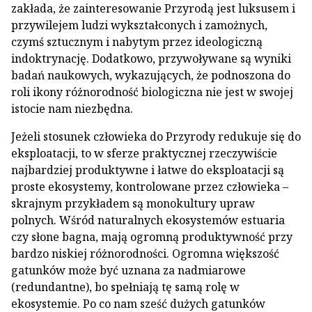
zakłada, że zainteresowanie Przyrodą jest luksusem i
przywilejem ludzi wykształconych i zamożnych,
czymś sztucznym i nabytym przez ideologiczną
indoktrynację. Dodatkowo, przywoływane są wyniki
badań naukowych, wykazujących, że podnoszona do
roli ikony różnorodność biologiczna nie jest w swojej
istocie nam niezbędna.
Jeżeli stosunek człowieka do Przyrody redukuje się do
eksploatacji, to w sferze praktycznej rzeczywiście
najbardziej produktywne i łatwe do eksploatacji są
proste ekosystemy, kontrolowane przez człowieka –
skrajnym przykładem są monokultury upraw
polnych. Wśród naturalnych ekosystemów estuaria
czy słone bagna, mają ogromną produktywność przy
bardzo niskiej różnorodności. Ogromna większość
gatunków może być uznana za nadmiarowe
(redundantne), bo spełniają tę samą rolę w
ekosystemie. Po co nam sześć dużych gatunków