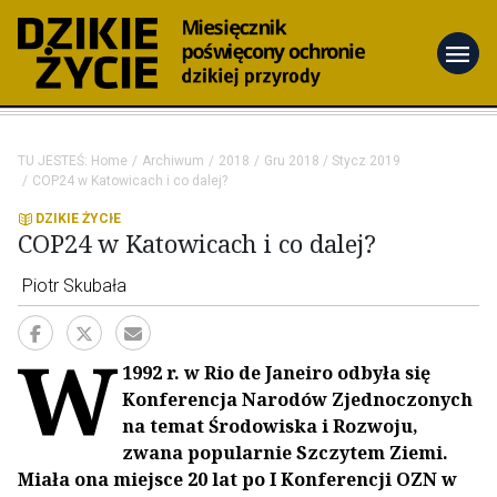
menu
TU JESTEŚ:
Home
Archiwum
2018
Gru 2018 / Stycz 2019
COP24 w Katowicach i co dalej?
DZIKIE ŻYCIE
COP24 w Katowicach i co dalej?
Piotr Skubała
W
1992 r. w Rio de Janeiro odbyła się
Konferencja Narodów Zjednoczonych
na temat Środowiska i Rozwoju,
zwana popularnie Szczytem Ziemi.
Miała ona miejsce 20 lat po I Konferencji OZN w