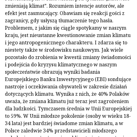
zmieniają klimat”. Rozumiem intencje autorów, ale
efekt jest zasmucający. Obawiam się reakcji gości z
zagranicy, gdy usłyszą tłumaczenie tego hasła.
Problemem, z jakim się ciągle spotykamy w naszym
kraju, jest nieustanne kwestionowanie zmian klimatu
i jego antropogenicznego charakteru. I zdarza się to
niestety także w środowisku naukowym. Jak wiele
pozostało do zrobienia w kwestii zmiany świadomości
i podejścia do kryzysu klimatycznego w naszym
społeczeństwie obrazują wyniki badania
Europejskiego Banku Inwestycyjnego (EBI) sondujące
nastroje i oczekiwania obywateli w zakresie działań
dotyczących klimatu. Wynika z nich, że 40% Polaków
uważa, że zmiana klimatu już teraz jest zagrożeniem
dla ludzkości. Tymczasem średnia w Unii Europejskiej
to 59%. W Unii młodsze pokolenie (osoby w wieku 18-
34 lata) jest bardziej świadome zmian klimatu, a w
Polsce zaledwie 34% przedstawicieli młodszego