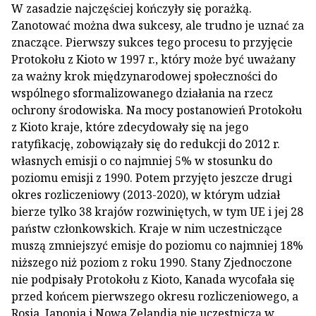
W zasadzie najczęściej kończyły się porażką.
Zanotować można dwa sukcesy, ale trudno je uznać za
znaczące. Pierwszy sukces tego procesu to przyjęcie
Protokołu z Kioto w 1997 r., który może być uważany
za ważny krok międzynarodowej społeczności do
wspólnego sformalizowanego działania na rzecz
ochrony środowiska. Na mocy postanowień Protokołu
z Kioto kraje, które zdecydowały się na jego
ratyfikację, zobowiązały się do redukcji do 2012 r.
własnych emisji o co najmniej 5% w stosunku do
poziomu emisji z 1990. Potem przyjęto jeszcze drugi
okres rozliczeniowy (2013-2020), w którym udział
bierze tylko 38 krajów rozwiniętych, w tym UE i jej 28
państw członkowskich. Kraje w nim uczestniczące
muszą zmniejszyć emisje do poziomu co najmniej 18%
niższego niż poziom z roku 1990. Stany Zjednoczone
nie podpisały Protokołu z Kioto, Kanada wycofała się
przed końcem pierwszego okresu rozliczeniowego, a
Rosja, Japonia i Nowa Zelandia nie uczestniczą w