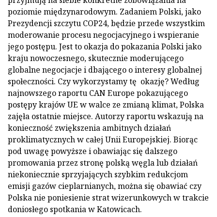
przyjmują na siebie konkretne zobowiązania na
poziomie międzynarodowym. Zadaniem Polski, jako
Prezydencji szczytu COP24, będzie przede wszystkim
moderowanie procesu negocjacyjnego i wspieranie
jego postępu. Jest to okazja do pokazania Polski jako
kraju nowoczesnego, skutecznie moderującego
globalne negocjacje i dbającego o interesy globalnej
społeczności. Czy wykorzystamy tę okazję? Według
najnowszego raportu CAN Europe pokazującego
postępy krajów UE w walce ze zmianą klimat, Polska
zajęła ostatnie miejsce. Autorzy raportu wskazują na
konieczność zwiększenia ambitnych działań
proklimatycznych w całej Unii Europejskiej. Biorąc
pod uwagę powyższe i obawiając się dalszego
promowania przez stronę polską węgla lub działań
niekoniecznie sprzyjających szybkim redukcjom
emisji gazów cieplarnianych, można się obawiać czy
Polska nie poniesienie strat wizerunkowych w trakcie
doniosłego spotkania w Katowicach.