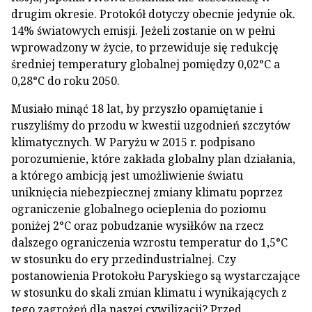
drugim okresie. Protokół dotyczy obecnie jedynie ok.
14% światowych emisji. Jeżeli zostanie on w pełni
wprowadzony w życie, to przewiduje się redukcję
średniej temperatury globalnej pomiędzy 0,02°C a
0,28°C do roku 2050.
Musiało minąć 18 lat, by przyszło opamiętanie i
ruszyliśmy do przodu w kwestii uzgodnień szczytów
klimatycznych. W Paryżu w 2015 r. podpisano
porozumienie, które zakłada globalny plan działania,
a którego ambicją jest umożliwienie światu
uniknięcia niebezpiecznej zmiany klimatu poprzez
ograniczenie globalnego ocieplenia do poziomu
poniżej 2°C oraz pobudzanie wysiłków na rzecz
dalszego ograniczenia wzrostu temperatur do 1,5°C
w stosunku do ery przedindustrialnej. Czy
postanowienia Protokołu Paryskiego są wystarczające
w stosunku do skali zmian klimatu i wynikających z
tego zagrożeń dla naszej cywilizacji? Przed