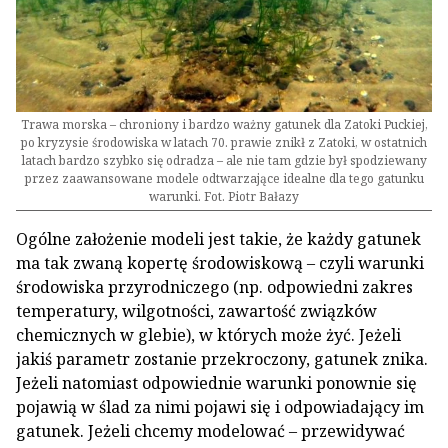
Trawa morska – chroniony i bardzo ważny gatunek dla Zatoki Puckiej,
po kryzysie środowiska w latach 70. prawie znikł z Zatoki, w ostatnich
latach bardzo szybko się odradza – ale nie tam gdzie był spodziewany
przez zaawansowane modele odtwarzające idealne dla tego gatunku
warunki. Fot. Piotr Bałazy
Ogólne założenie modeli jest takie, że każdy gatunek
ma tak zwaną kopertę środowiskową – czyli warunki
środowiska przyrodniczego (np. odpowiedni zakres
temperatury, wilgotności, zawartość związków
chemicznych w glebie), w których może żyć. Jeżeli
jakiś parametr zostanie przekroczony, gatunek znika.
Jeżeli natomiast odpowiednie warunki ponownie się
pojawią w ślad za nimi pojawi się i odpowiadający im
gatunek. Jeżeli chcemy modelować – przewidywać