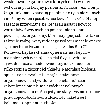
występowanie gatunków o których mało wiemy,
wchodzimy na kolejny poziom abstrakcji – uznajemy,
że gatunki nam znane są podobne do tych nieznanych
i możemy w ten sposób wnioskować o całości. Na tej
zasadzie przewiduje się, że jeżeli nastąpi powrót
warunków fizycznych do poprzedniego stanu,
powrócą też organizmy, które najlepiej sobie w takim
zakresie radzą. Wszystkie tego rodzaju modele oparte
są o mechanistyczne relacje „jak A plus B to C”.
Ponieważ fizyka i chemia opiera się na stałych –
niezmiennych wartościach ciał fizycznych – te
zjawiska można modelować – ograniczeniem jest
tylko stopień złożoności układu. Natomiast biologia
opiera się na ewolucji – ciągłej zmienności
organizmów – indywiduów, a dzięki mutacjom i
rekombinacjom nie ma dwóch jednakowych
organizmów – tu można jedynie statystycznie oceniać
prawdopodobieństwo, a złożoność układu jest
kolejnym stopniem trudności.