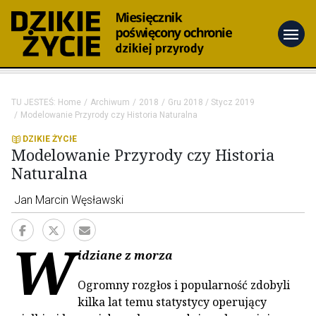
menu
TU JESTEŚ:
Home
Archiwum
2018
Gru 2018 / Stycz 2019
Modelowanie Przyrody czy Historia Naturalna
DZIKIE ŻYCIE
Modelowanie Przyrody czy Historia
Naturalna
Jan Marcin Węsławski
W
idziane z morza
Ogromny rozgłos i popularność zdobyli
kilka lat temu statystycy operujący