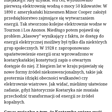
miejskiego. Aby uzyskać ten cel, wybudowano
pierwszą elektrownię wodną o mocy 50 kilowatów. W
1890 r. amerykański biznesmen Minor Cooper założył
przedsiębiorstwo zajmujące się wytwarzaniem
energii. Tak stworzono kolejne elektrownie wodne w
Tournon i Los Anonos. Niedługo potem pojawił się
problem „klasowy” wynikający z faktu, że dostęp do
energii elektrycznej możliwy był tylko dla niektórych
grup społecznych. W 1928 r. zaproponowano
upaństwowienie energii oraz wprowadzono w
kostarykańskiej konstytucji zapis o otwartym
dostępie do niej. Z biegiem lat w kraju pojawiały się
nowe formy źródeł niekonwencjonalnych, takie jak
geotermia (dzięki obecności wulkanów) czy
elektrownie wiatrowe. Jak widać, mieliśmy ułatwione
zadanie, gdyż historycznie Kostaryka nie musiała
przechodzić transformacji od energii ze źródeł
kopalnych.