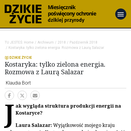
menu
TU JESTEŚ:
Home
Archiwum
2018
Październik 2018
Kostaryka: tylko zielona energia. Rozmowa z Laurą Salazar
DZIKIE ŻYCIE
Kostaryka: tylko zielona energia.
Rozmowa z Laurą Salazar
Klaudia Bort
J
ak wygląda struktura produkcji energii na
Kostaryce?
Laura Salazar:
Wyjątkowość mojego kraju