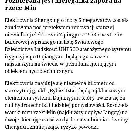
rozbierana jest nielegalna zapora na
rzece Min
Elektrownia Shengxing o mocy 5 megawatów została
zbudowana pod pretekstem renowacji starszej
niewielkiej elektrowni Zipingpu z 1973 r. w strefie
buforowej wpisanego na listę Światowego
Dziedzictwa Ludzkości UNESCO starożytnego systemu
irygacyjnego Dujiangyan, będącego zarazem
najstarszym na świecie w pełni funkcjonującym
obiektem hydrotechnicznym.
Elektrownia znajduje się niespełna kilometr od
starożytnej grobli „Rybie Usta”, będącej kluczowym
elementem systemu Dujiangyan, który uważa się za
cud hydrotechniki i ludzkiej pomysłowości. Rozdziela
wartki nurt rzeki Min (najdłuższy dopływ Jangcy) na
dwoje, kierując cześć wody do nawadniania równiny
Chengdu i zmniejszając ryzyko powodzi.