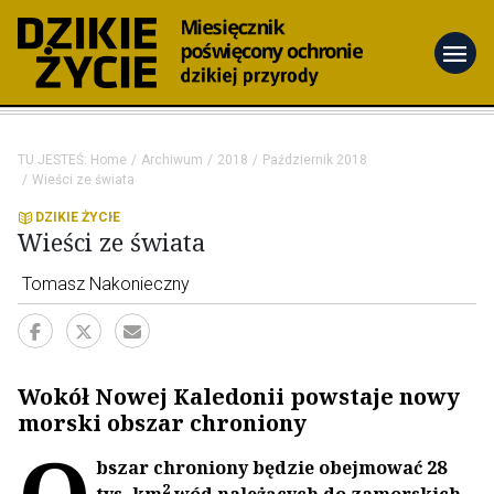
menu
TU JESTEŚ:
Home
Archiwum
2018
Październik 2018
Wieści ze świata
DZIKIE ŻYCIE
Wieści ze świata
Tomasz Nakonieczny
Wokół Nowej Kaledonii powstaje nowy
morski obszar chroniony
O
bszar chroniony będzie obejmować 28
2