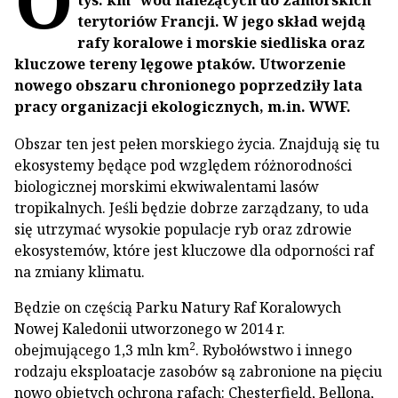
tys. km
wód należących do zamorskich
terytoriów Francji. W jego skład wejdą
rafy koralowe i morskie siedliska oraz
kluczowe tereny lęgowe ptaków. Utworzenie
nowego obszaru chronionego poprzedziły lata
pracy organizacji ekologicznych, m.in. WWF.
Obszar ten jest pełen morskiego życia. Znajdują się tu
ekosystemy będące pod względem różnorodności
biologicznej morskimi ekwiwalentami lasów
tropikalnych. Jeśli będzie dobrze zarządzany, to uda
się utrzymać wysokie populacje ryb oraz zdrowie
ekosystemów, które jest kluczowe dla odporności raf
na zmiany klimatu.
Będzie on częścią Parku Natury Raf Koralowych
Nowej Kaledonii utworzonego w 2014 r.
2
obejmującego 1,3 mln km
. Rybołówstwo i innego
rodzaju eksploatacje zasobów są zabronione na pięciu
nowo objętych ochroną rafach: Chesterfield, Bellona,