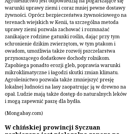
Agroleśnictwo jest odpowiedzią na pogarszające się
warunki uprawy ziemi i coraz mniej pewne dostawy
żywności. Oprócz bezpieczeństwa żywnościowego na
terenach wiejskich w Kenii, ta szczególna metoda
uprawy ziemi pozwala zachować i rozmnażać
zanikające rodzime gatunki roślin, dając przy tym
schronienie dzikim zwierzętom, w tym ptakom i
owadom, umożliwia także rozwój pszczelarstwa
przynoszącego dodatkowe dochody rolnikom.
Zapobiega ponadto erozji gleb, poprawia warunki
mikroklimatyczne i łagodzi skutki zmian klimatu.
Agroleśnictwo pozwala także zmniejszyć presję
lokalnej ludności na lasy zaopatrując ją w drewno na
opał. Ludzie mają także dostęp do naturalnych leków
i mogą zapewnić paszę dla bydła.
(Mongabay.com)
W chińskiej prowincji Syczuan