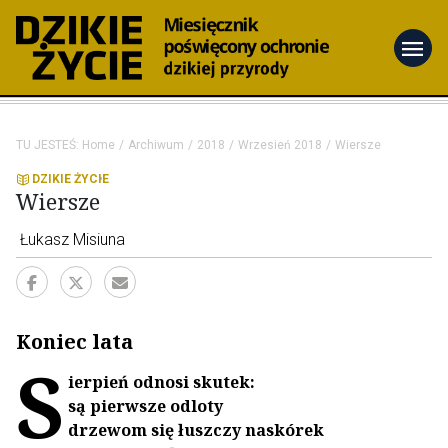
menu
TU JESTEŚ:
Home
Archiwum
2018
Wrzesień 2018
Wiersze
DZIKIE ŻYCIE
Wiersze
Łukasz Misiuna
Koniec lata
S
ierpień odnosi skutek:
są pierwsze odloty
drzewom się łuszczy naskórek