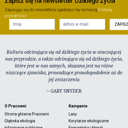
Zapisz się na newsletter Dzikiego Życia
Zapisując się do newslettera zgadzasz się na naszą
Politykę
prywatności
ZAPIS
Kultura odcinająca się od dzikiego życia w otaczającej
nas przyrodzie, a także odcinająca się od dzikiego życia,
które jest w nas samych, skazana jest na różne
niszczące zjawiska, prowadzące prawdopodobnie aż do
jej zniszczenia
~ GARY SNYDER
O Pracowni
Kampanie
Strona główna Pracowni
Lasy
Głęboka ekologia
Korytarze ekologiczne
Informacje publiczne
Energetyka i klimat