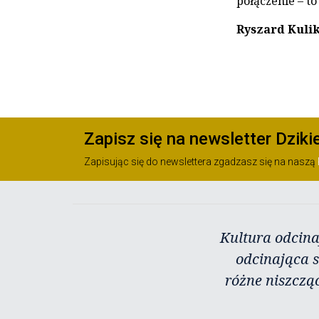
połączenie – to 
Ryszard Kuli
Zapisz się na newsletter Dziki
Zapisując się do newslettera zgadzasz się na naszą
Kultura odcina
odcinająca s
różne niszczą