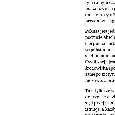
tym samym czas
budżetowe na g
emisje rosły o 2
procent w ciąg
Pokusa jest je
poczucie absol
cierpienia i os
współistnienie,
spełnieniem na
Cywilizacja jes
środowiska spo
samego szczytu,
możliwe, a pra
Tak, tylko że 
dobrze, bo chy
się i przejrzen
istnieje, a każ