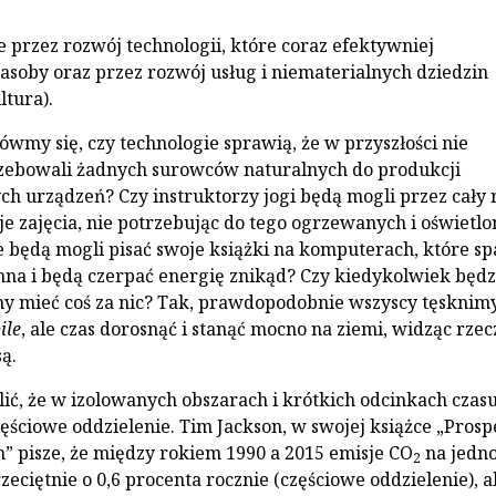
e przez rozwój technologii, które coraz efektywniej
asoby oraz przez rozwój usług i niematerialnych dziedzin
ltura).
my się, czy technologie sprawią, że w przyszłości nie
zebowali żadnych surowców naturalnych do produkcji
 urządzeń? Czy instruktorzy jogi będą mogli przez cały 
e zajęcia, nie potrzebując do tego ogrzewanych i oświetl
ze będą mogli pisać swoje książki na komputerach, które s
nna i będą czerpać energię znikąd? Czy kiedykolwiek będz
my mieć coś za nic? Tak, prawdopodobnie wszyscy tęsknim
ile
, ale czas dorosnąć i stanąć mocno na ziemi, widząc rzec
są.
ić, że w izolowanych obszarach i krótkich odcinkach czas
zęściowe oddzielenie. Tim Jackson, w swojej książce „Prosp
” pisze, że między rokiem 1990 a 2015 emisje CO
na jedno
2
eciętnie o 0,6 procenta rocznie (częściowe oddzielenie), a