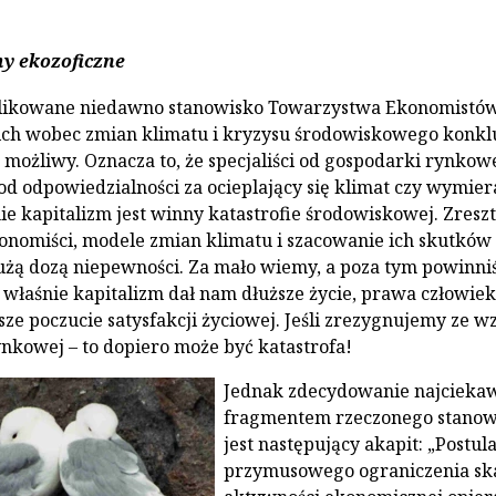
y ekozoficzne
ikowane niedawno stanowisko Towarzystwa Ekonomistó
ich wobec zmian klimatu i kryzysu środowiskowego konkl
t możliwy. Oznacza to, że specjaliści od gospodarki rynkow
d odpowiedzialności za ocieplający się klimat czy wymier
ie kapitalizm jest winny katastrofie środowiskowej. Zreszt
onomiści, modele zmian klimatu i szacowanie ich skutków
użą dozą niepewności. Za mało wiemy, a poza tym powinn
o właśnie kapitalizm dał nam dłuższe życie, prawa człowiek
sze poczucie satysfakcji życiowej. Jeśli zrezygnujemy ze w
ynkowej – to dopiero może być katastrofa!
Jednak zdecydowanie najcieka
fragmentem rzeczonego stanow
jest następujący akapit: „Postula
przymusowego ograniczenia ska