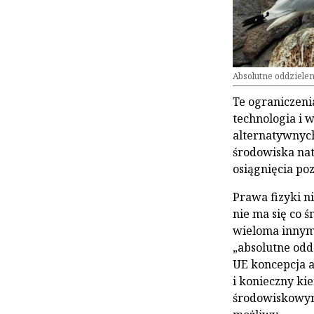
Absolutne oddzielen
Te ograniczeni
technologia i 
alternatywnych
środowiska na
osiągnięcia p
Prawa fizyki n
nie ma się co 
wieloma innymi
„absolutne oddz
UE koncepcja a
i konieczny ki
środowiskowymi