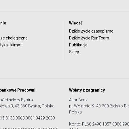
nie
Więcej
Dzikie Życie czasopismo
rze ekologiczne
Dzikie Życie RunTeam
yka i klimat
Publikacje
Sklep
 bankowe Pracowni
Wpłaty z zagranicy
półdzielczy Bystra
Alior Bank
ojowa 3, 43-360 Bystra, Polska
pl. Wolności 9, 43-300 Bielsko-Bia
Polska
 15 8133 0003 0001 0429 2000
Konto: PL60 2490 1057 0000 99