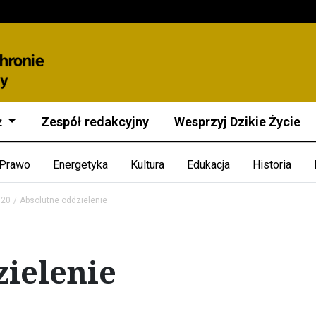
ż
Zespół redakcyjny
Wesprzyj Dzikie Życie
Prawo
Energetyka
Kultura
Edukacja
Historia
020
Absolutne oddzielenie
ielenie