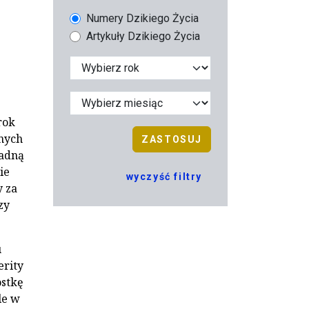
Numery Dzikiego Życia
Artykuły Dzikiego Życia
rok
onych
ZASTOSUJ
padną
ie
wyczyść filtry
y za
zy
u
erity
stkę
le w