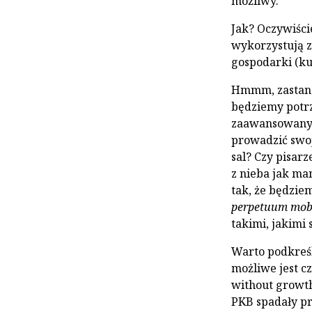
możliwy.
Jak? Oczywiści
wykorzystują z
gospodarki (ku
Hmmm, zastanów
będziemy potr
zaawansowanych
prowadzić swoj
sal? Czy pisar
z nieba jak ma
tak, że będzie
perpetuum mob
takimi, jakimi 
Warto podkreśl
możliwe jest c
without growth
PKB spadały prz