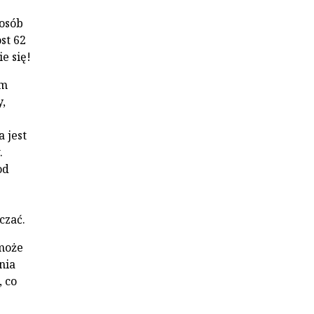
posób
ost 62
e się!
am
,
 jest
.
od
czać.
 może
nia
, co