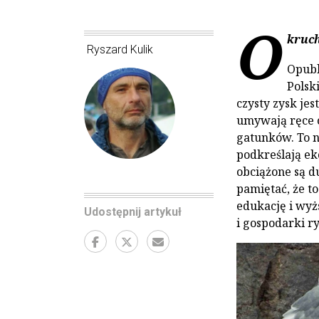
O
kruch
Ryszard Kulik
Opubl
Polsk
czysty zysk jes
umywają ręce o
gatunków. To n
podkreślają ek
obciążone są d
pamiętać, że t
edukację i wyż
Udostępnij artykuł
i gospodarki r