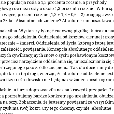
ie populacja rosła o 1,3 procenta rocznie, a przychody
łowę również rosły o około 1,3 procenta rocznie. W ten s
 i więcej procent rocznie (1,3 + 1,3 − 0,6 = 2) osiągając wzr
u 25 lat. Absolutne oddzielenie? Absolutne samooszukiwani
dnak silna. Wystarczy łyknąć cudowną pigułkę, która da n
utnego oddzielenia. Oddzielenia od kosztów, ciemnej strony
tatecznie – śmierci. Oddzielenia od życia, którego istotą jest
 zależność i powiązanie. Koncepcja absolutnego oddzielenia
szych cywilizacyjnych snów o życiu pozbawionym kosztów
t przecież narzędziem oddzielania się, uniezależniania się 
strzeganego jako źródło cierpienia. Tak oto docieramy do
 do kresu tej drogi, wierząc, że absolutne oddzielenie jest
wa fizyki i środowisko nie będą nas w żaden sposób ograni
właśnie ta iluzja doprowadziła nas na krawędź przepaści. I
ba potrzebujemy bardzo konkretnego urealnienia, obudze
ia na oczy. Zobaczenia, że jesteśmy powiązani ze wszystkim
dy zysk ma swój koszt. Czy tego chcemy, czy nie. Absolutne