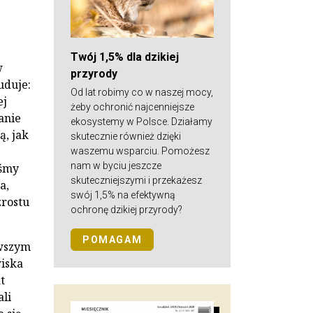
Twój 1,5% dla dzikiej
w
przyrody
uduje:
Od lat robimy co w naszej mocy,
ej
żeby ochronić najcenniejsze
anie
ekosystemy w Polsce. Działamy
ą, jak
skutecznie również dzięki
waszemu wsparciu. Pomożesz
nam w byciu jeszcze
iśmy
skuteczniejszymi i przekażesz
a,
swój 1,5% na efektywną
zrostu
ochronę dzikiej przyrody?
POMAGAM
wszym
iska
t
li