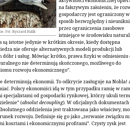
aktywności ekonomicznej opiera
na fałszywym założeniu, że roz
gospodarczy jest ograniczony w
sposób bezwzględny i nieunikn
przez ograniczenia zasobowe
ie. Fot. Ryszard Kulik
istniejące w środowisku natura
a są istotne jedynie w krótkim okresie, kiedy dostępna
wiedza nie oferuje alternatywnych modeli produkcji lub
 dóbr i usług. Mówiąc krótko, prawa fizyki w odniesieniu
turalnego nie determinują skończonego, możliwego do
oziomu rozwoju ekonomicznego”.
ie determinują ekonomii. To odkrycie zasługuje na Nobla! 
śmiać. Polscy ekonomiści idą w tym przypadku ramię w ram
 specjalistami od gospodarki rynkowej, którzy ukuli term
ielenie” (
absolut decoupling
). W oficjalnych dokumentach
bsolutnego oddzielenia jest traktowana jako właściwy, mo
erunek rozwoju. Definiuje się go jako „zerwanie związku m
 kosztami i ekonomicznymi profitami”. Czysty zysk jest