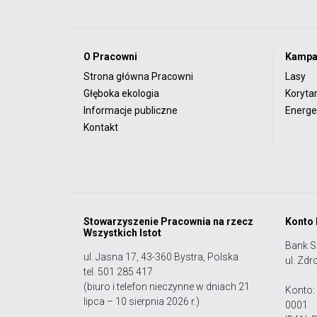
O Pracowni
Kampa
Strona główna Pracowni
Lasy
Głęboka ekologia
Koryta
Informacje publiczne
Energet
Kontakt
Stowarzyszenie Pracownia na rzecz
Konto
Wszystkich Istot
Bank S
ul. Jasna 17, 43-360 Bystra, Polska
ul. Zdr
tel. 501 285 417
(biuro i telefon nieczynne w dniach 21
Konto:
lipca – 10 sierpnia 2026 r.)
0001