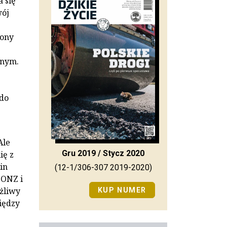
 się
wój
iony
lnym.
 do
Ale
Gru 2019 / Stycz 2020
ię z
in
(12-1/306-307 2019-2020)
 ONZ i
żliwy
KUP NUMER
iędzy