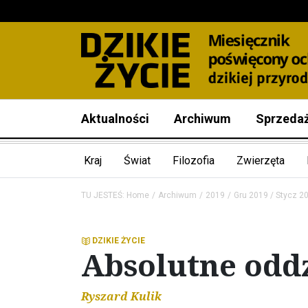
Aktualności
Archiwum
Sprzeda
Kraj
Świat
Filozofia
Zwierzęta
TU JESTEŚ:
Home
Archiwum
2019
Gru 2019 / Stycz 2
DZIKIE ŻYCIE
Absolutne oddz
Ryszard Kulik