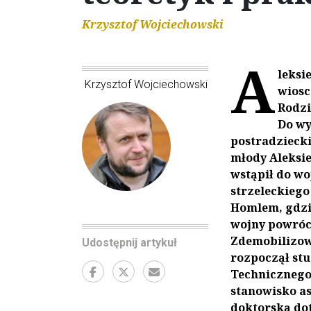
Krzysztof Wojciechowski
A
leksi
Krzysztof Wojciechowski
wiosc
Rodzi
Do wy
postradziecki
młody Aleksie
wstąpił do wo
strzeleckiego
Homlem, gdzie
wojny powróci
Zdemobilizowa
Udostępnij artykuł
rozpoczął stu
Technicznego.
stanowisko as
doktorską dot