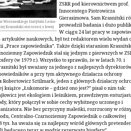
ZSRR pod kierownictwem prof.
Innocentego Piotrowicza
Gierasimowa. Sam Krasnitski r
w Woroneskiego Instytutu Leśno-
prowadził badania i dużo publi
ej Krasnitski stoi trzeci z lewej
W ciągu 24 lat pracy w zapowi
5 artykułów naukowych, był też redaktorem wielu wydań 
rii „Prace zapowiednika”. Także dzięki staraniom Krasnits
noziemny Zapowiednik stał się jednym z pierwszych w ZS
fery (w 1979 r.). Wszystko to sprawiło, że w latach 70. i
rasnitski był uważany za jednego z najlepszych dyrektoró
apowiedników a przy tym aktywnego działacza ochrony
ks Robertowicz Sztilmark, jeden z głównych działaczy ochr
j książce „Łukomorie – gdzież ono jest?” pisał o nim tak:
ajłowicz jest ekologiem i leśnikiem, prawdziwym entuzjast
dy, który połączył w sobie cechy wybitnego uczonego i
nizatora. Nie bez przyczyny maleńki, rozrzucony w różn
odu, Centralno-Czarnoziemny Zapowiednik o całkowitej
8 tys. ha uważa się za najlepszy wśród głównych pretende
oli będącego teraz
w modzie
rezerwatu biosfery”.