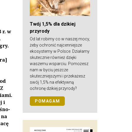
Twój 1,5% dla dzikiej
przyrody
 r. w
.
Od lat robimy co w naszej mocy,
gry.
żeby ochronić najcenniejsze
ekosystemy w Polsce. Działamy
skutecznie również dzięki
ra]
waszemu wsparciu. Pomożesz
nam w byciu jeszcze
skuteczniejszymi i przekażesz
pod
swój 1,5% na efektywną
 Z
ochronę dzikiej przyrody?
iami.
POMAGAM
 i
śno-
 na
racę