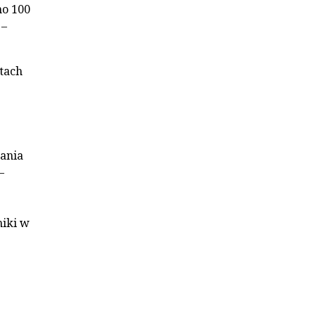
no 100
 –
atach
ania
–
niki w