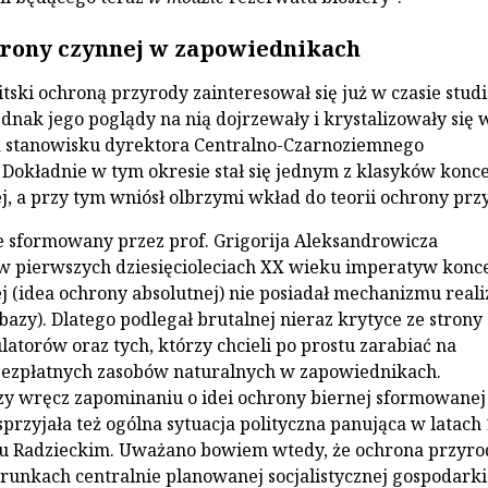
rony czynnej w zapowiednikach
tski ochroną przyrody zainteresował się już w czasie stu
jednak jego poglądy na nią dojrzewały i krystalizowały się 
a stanowisku dyrektora Centralno-Czarnoziemnego
Dokładnie w tym okresie stał się jednym z klasyków konce
j, a przy tym wniósł olbrzymi wkład do teorii ochrony prz
e sformowany przez prof. Grigorija Aleksandrowicza
 pierwszych dziesięcioleciach XX wieku imperatyw konce
j (idea ochrony absolutnej) nie posiadał mechanizmu reali
azy). Dlatego podlegał brutalnej nieraz krytyce ze strony
atorów oraz tych, którzy chcieli po prostu zarabiać na
bezpłatnych zasobów naturalnych w zapowiednikach.
y wręcz zapominaniu o idei ochrony biernej sformowanej
rzyjała też ogólna sytuacja polityczna panująca w latach
u Radzieckim. Uważano bowiem wtedy, że ochrona przyro
unkach centralnie planowanej socjalistycznej gospodarki