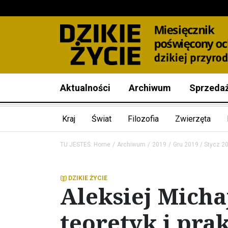
Aktualności
Archiwum
Sprzeda
Kraj
Świat
Filozofia
Zwierzęta
TU JESTEŚ:
Home
Archiwum
2019
Gru 2019 / Stycz 2
DZIKIE ŻYCIE
Aleksiej Micha
teoretyk i pra