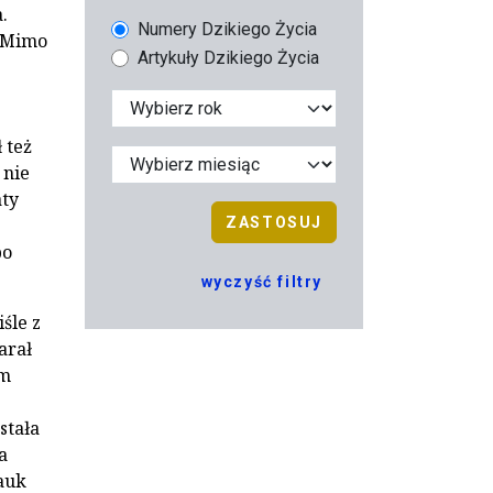
.
Numery Dzikiego Życia
. Mimo
Artykuły Dzikiego Życia
 też
 nie
aty
ZASTOSUJ
po
wyczyść filtry
śle z
arał
em
.
stała
a
auk