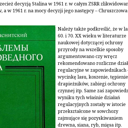
ecież decyzją Stalina w 1961 r. w całym ZSRR zlikwidowa
 a w 1961 r. na mocy decyzji jego następcy – Chruszczowa
Należy także podkreślić, że w l
60. i 70. XX wieku w literaturze
naukowej dotyczącej ochrony
przyrody na wszelkie sposoby
argumentowano czy wręcz
rekomendowano rozliczne dział
regulacyjne w zapowiednikach 
wycinkę lasu, koszenie, tępienie
drapieżników, zabiegi ochrony
czynnej itp. Same zaś zapowied
wyniku tych właśnie działań
regulacyjnych zostały w istocie
przekształcone w sowchozy
zajmujące się pozyskiwaniem
drewna, siana, ryb, mięsa itp.