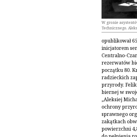
W gronie asystentó
Technicznego, Aleksi
opublikował 6
inicjatorem se
Centralno-Czar
rezerwatów bios
początku 80. K
radzieckich z
przyrody. Feli
biernej w swoje
„Aleksiej Mich
ochrony przyro
sprawnego orga
zakątkach obw
powierzchni 4,
do pełnienia r