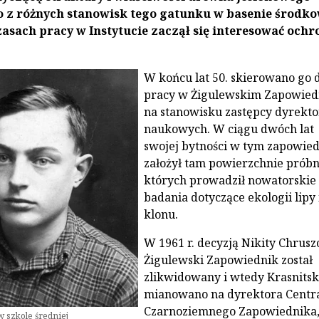
 z różnych stanowisk tego gatunku w basenie środk
zasach pracy w Instytucie zaczął się interesować ochr
W końcu lat 50. skierowano go 
pracy w Żigulewskim Zapowied
na stanowisku zastępcy dyrekto
naukowych. W ciągu dwóch lat
swojej bytności w tym zapowie
założył tam powierzchnie próbn
których prowadził nowatorskie
badania dotyczące ekologii lipy 
klonu.
W 1961 r. decyzją Nikity Chrus
Żigulewski Zapowiednik został
zlikwidowany i wtedy Krasnitsk
mianowano na dyrektora Centr
Czarnoziemnego Zapowiednika
w szkole średniej