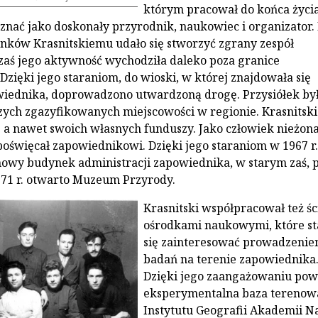
którym pracował do końca życia
poznać jako doskonały przyrodnik, naukowiec i organizator
ków Krasnitskiemu udało się stworzyć zgrany zespół
aś jego aktywność wychodziła daleko poza granice
Dzięki jego staraniom, do wioski, w której znajdowała się
iednika, doprowadzono utwardzoną drogę. Przysiółek był
zych zgazyfikowanych miejscowości w regionie. Krasnitski
ie a nawet swoich własnych funduszy. Jako człowiek nieżon
 poświęcał zapowiednikowi. Dzięki jego staraniom w 1967 r.
wy budynek administracji zapowiednika, w starym zaś, 
71 r. otwarto Muzeum Przyrody.
Krasnitski współpracował też ści
ośrodkami naukowymi, które st
się zainteresować prowadzeni
badań na terenie zapowiednika
Dzięki jego zaangażowaniu pow
eksperymentalna baza terenow
Instytutu Geografii Akademii N