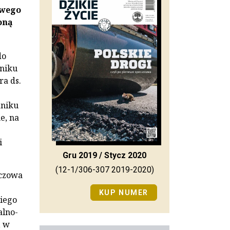
owego
oną
do
niku
ra ds.
dniku
e, na
i
Gru 2019 / Stycz 2020
(12-1/306-307 2019-2020)
zczowa
KUP NUMER
iego
alno-
, w