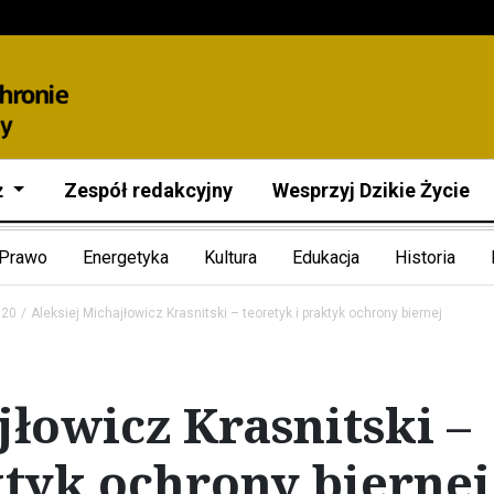
ż
Zespół redakcyjny
Wesprzyj Dzikie Życie
Prawo
Energetyka
Kultura
Edukacja
Historia
020
Aleksiej Michajłowicz Krasnitski – teoretyk i praktyk ochrony biernej
jłowicz Krasnitski –
ktyk ochrony biernej