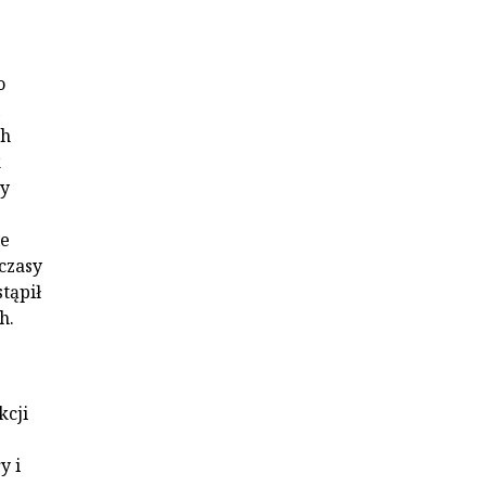
o
ch
k
ły
ie
czasy
tąpił
h.
kcji
y i