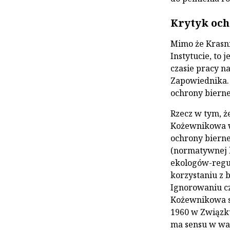
Krytyk och
Mimo że Krasni
Instytucie, to 
czasie pracy n
Zapowiednika. 
ochrony bierne
Rzecz w tym, ż
Kożewnikowa w
ochrony bierne
(normatywnej b
ekologów-regul
korzystaniu z 
Ignorowaniu cz
Kożewnikowa sp
1960 w Związk
ma sensu w war