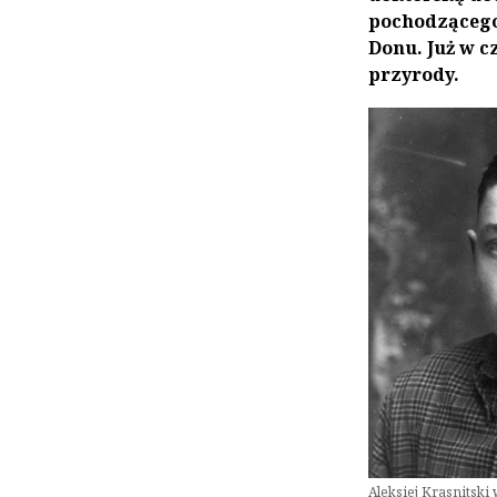
pochodzącego
Donu. Już w c
przyrody.
Aleksiej Krasnitski 