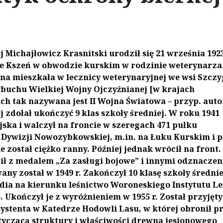
ej Michajłowicz Krasnitski urodził się 21 września 1923
e Kszeń w obwodzie kurskim w rodzinie weterynarza
na mieszkała w lecznicy weterynaryjnej we wsi Szczy
buchu Wielkiej Wojny Ojczyźnianej [w krajach
ch tak nazywana jest II Wojna Światowa – przyp. auto
j zdołał ukończyć 9 klas szkoły średniej. W roku 1941
jska i walczył na froncie w szeregach 471 pułku
 Dywizji Nowozybkowskiej, m.in. na Łuku Kurskim i 
 został ciężko ranny. Później jednak wrócił na front.
ł z medalem „Za zasługi bojowe” i innymi odznaczen
ny został w 1949 r. Zakończył 10 klasę szkoły średniej
dia na kierunku leśnictwo Woroneskiego Instytutu Le
 Ukończył je z wyróżnieniem w 1955 r. Został przyjęty
ystenta w Katedrze Hodowli Lasu, w której obronił p
yczącą struktury i właściwości drewna jesionowego