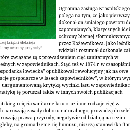
Ogromna zasługa Krasnitskiego
polega na tym, że jako pierwszy
dokonał on śmiałego powrotu d
zapomnianych, klasycznych idei
ochrony biernej sformułowany
zej książki Aleksieja
przez Kożewnikowa. Jako leśni
blemy ochrony przyrody”
widział i rozumiał doskonale ca
tóre związane są z prowadzeniem cięć sanitarnych w
eśnych w zapowiednikach. Stąd też w 1974 r. w czasopiśm
ospodarka łowiecka” opublikował rewolucyjny jak na owe 
ncje gospodarcze w lasach zapowiedników”, w którym wys
ze uargumentowaną krytyką wycinki lasu w zapowiednikac
matykę tę poruszał także w innych swoich publikacjach.
tskiego cięcia sanitarne lasu oraz inne rodzaje cięć w
 naruszają zasady doboru naturalnego, prowadzą do sele
ruszają prawa przyrody, negatywie oddziałują na reżim
gleby, na gromadzenie się humusu, niszczą stanowiska flor