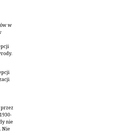
diów w
w
pcji
yrody.
pcji
zacji
 przez
 1930-
dy nie
. Nie