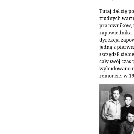
Tutaj dał się 
trudnych warun
pracowników, z
zapowiednika. 
dyrekcja zapow
jedną z pierws
szczędził sieb
cały swój czas
wybudowano no
remoncie, w 19