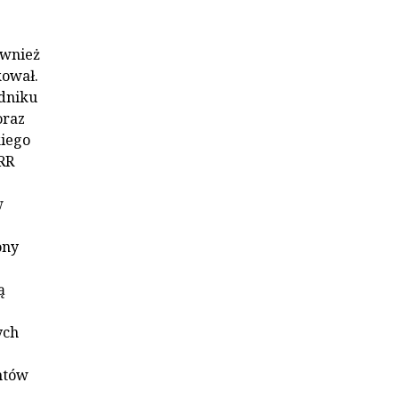
ównież
kował.
edniku
oraz
kiego
RR
w
ony
ą
ych
ntów