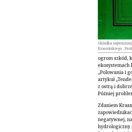
Okładka najważniejs
Krasnitskiego „Pro
ogrom szkód, k
ekosystemach l
„Polowania i g
artykuł „Tende
z ostrą i dobr
Później proble
Zdaniem Krasni
zapowiednikach
negatywnej, na
hydrologiczny 