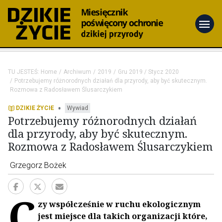
menu
TU JESTEŚ:
Home
Archiwum
2019
Gru 2019 / Stycz 2020
Potrzebujemy różnorodnych działań dla przyrody, aby być skutecznym.
Rozmowa z Radosławem Ślusarczykiem
•
DZIKIE ŻYCIE
Wywiad
Potrzebujemy różnorodnych działań
dla przyrody, aby być skutecznym.
Rozmowa z Radosławem Ślusarczykiem
Grzegorz Bożek
C
zy współcześnie w ruchu ekologicznym
jest miejsce dla takich organizacji które,