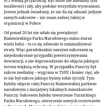
to z wielką przykrością. Być może nie mieliśmy tylu
możliwości i siły, aby podołać wszystkim wyzwaniom.
Jestem jednak świadomy, że nie da się odnosić jedynie
samych sukcesów – nie znam żadnej takiej w
organizacji w Polsce.
Od ponad 20 lat nie udało się powiększyć
Białowieskiego Parku Narodowego mimo starań
wielu ludzi – to co się udawało to minimalizować
straty. Więc paradoksalnie naszymi sukcesami są
niejednokrotnie przypadki powstrzymywania
dewastacji, a nie doprowadzenie do objęcia jakiegoś
terenu większą ochroną. W przypadku Puszczy był
sukces medialny – wygrana w TSUE i koniec cięć, ale
to nie był sukces jakiego byśmy sobie życzyli. Tym
byłoby objęcie całej Puszczy Białowieskiej parkiem
narodowym z inicjatywy lokalnych mieszkańców
Puszczy. Sukcesem byłoby utworzenie Turnickiego
Parku Narodowego, utworzenie nowych rezerwatów