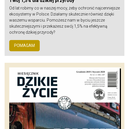
Twój 1,5% dla dzikiej przyrody
Od lat robimy co w naszej mocy, żeby ochronić najcenniejsze
ekosystemy w Polsce. Działamy skutecznie również dzięki
waszemu wsparciu. Pomożesz nam w byciu jeszcze
skuteczniejszymi i przekażesz swój 1,5% na efektywną
ochronę dzikiej przyrody?
POMAGAM