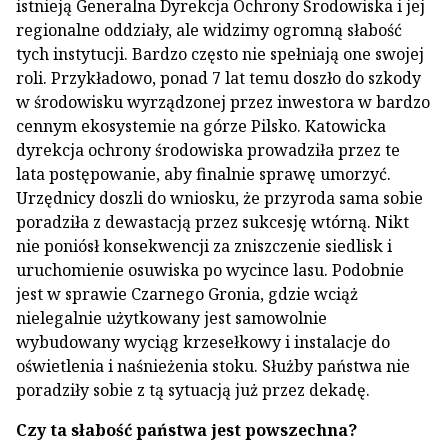
istnieją Generalna Dyrekcja Ochrony Środowiska i jej
regionalne oddziały, ale widzimy ogromną słabość
tych instytucji. Bardzo często nie spełniają one swojej
roli. Przykładowo, ponad 7 lat temu doszło do szkody
w środowisku wyrządzonej przez inwestora w bardzo
cennym ekosystemie na górze Pilsko. Katowicka
dyrekcja ochrony środowiska prowadziła przez te
lata postępowanie, aby finalnie sprawę umorzyć.
Urzędnicy doszli do wniosku, że przyroda sama sobie
poradziła z dewastacją przez sukcesję wtórną. Nikt
nie poniósł konsekwencji za zniszczenie siedlisk i
uruchomienie osuwiska po wycince lasu. Podobnie
jest w sprawie Czarnego Gronia, gdzie wciąż
nielegalnie użytkowany jest samowolnie
wybudowany wyciąg krzesełkowy i instalacje do
oświetlenia i naśnieżenia stoku. Służby państwa nie
poradziły sobie z tą sytuacją już przez dekadę.
Czy ta słabość państwa jest powszechna?