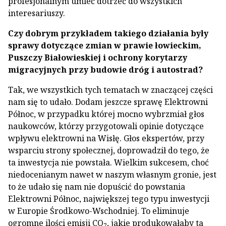
profesjonalnym umieć dotrzeć do wszystkich
interesariuszy.
Czy dobrym przykładem takiego działania były
sprawy dotyczące zmian w prawie łowieckim,
Puszczy Białowieskiej i ochrony korytarzy
migracyjnych przy budowie dróg i autostrad?
Tak, we wszystkich tych tematach w znaczącej części
nam się to udało. Dodam jeszcze sprawę Elektrowni
Północ, w przypadku której mocno wybrzmiał głos
naukowców, którzy przygotowali opinie dotyczące
wpływu elektrowni na Wisłę. Głos ekspertów, przy
wsparciu strony społecznej, doprowadził do tego, że
ta inwestycja nie powstała. Wielkim sukcesem, choć
niedocenianym nawet w naszym własnym gronie, jest
to że udało się nam nie dopuścić do powstania
Elektrowni Północ, największej tego typu inwestycji
w Europie Środkowo-Wschodniej. To eliminuje
ogromne ilości emisji CO
, jakie produkowałaby ta
2