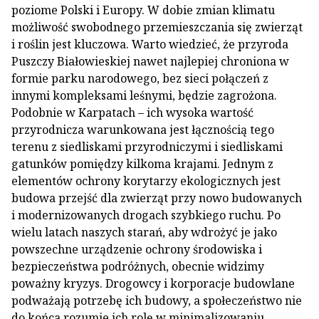
poziome Polski i Europy. W dobie zmian klimatu
możliwość swobodnego przemieszczania się zwierząt
i roślin jest kluczowa. Warto wiedzieć, że przyroda
Puszczy Białowieskiej nawet najlepiej chroniona w
formie parku narodowego, bez sieci połączeń z
innymi kompleksami leśnymi, będzie zagrożona.
Podobnie w Karpatach – ich wysoka wartość
przyrodnicza warunkowana jest łącznością tego
terenu z siedliskami przyrodniczymi i siedliskami
gatunków pomiędzy kilkoma krajami. Jednym z
elementów ochrony korytarzy ekologicznych jest
budowa przejść dla zwierząt przy nowo budowanych
i modernizowanych drogach szybkiego ruchu. Po
wielu latach naszych starań, aby wdrożyć je jako
powszechne urządzenie ochrony środowiska i
bezpieczeństwa podróżnych, obecnie widzimy
poważny kryzys. Drogowcy i korporacje budowlane
podważają potrzebę ich budowy, a społeczeństwo nie
do końca rozumie ich rolę w minimalizowaniu