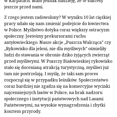
w Karpatach. Mam jednak nadzieję, że te sukcesy
jeszcze przed nami.
Z czego jestem zadowolony? W wyniku 10 lat ciężkiej
pracy udało się nam zmienić podejście do łowiectwa
w Polsce. Myślistwo dotyka coraz większy ostracyzm
społeczny. Jesteśmy prekursorami ruchu
antyłowieckiego. Nasze akcje „Puszcza Walcząca” czy
„Rykowisko dla jeleni, nie dla myśliwych” ośmieliły
ludzi do stawania w obronie dziko żyjących zwierząt
przed myśliwymi. W Puszczy Białowieskiej rykowisko
stało się docenianą atrakcją turystyczną, myśliwi już
tam nie postrzelają. I myślę, że taki sam proces
rozpoczął się w przypadku leśników. Społeczeństwo
coraz bardziej nie zgadza się na komercyjne wycinki
najcenniejszych lasów w Polsce, na brak nadzoru
społecznego i instytucji państwowych nad Lasami
Państwowymi, na wysokie wynagrodzenia i zbytki
kosztem przyrody.