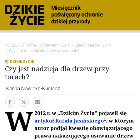
TU JESTEŚ:
Home
Archiwum
2019
Lipiec / sierpień 2019
Czy jest nadzieja dla drzew przy torach?
DZIKIE ŻYCIE
Czy jest nadzieja dla drzew przy
torach?
Karina Nowicka-Kudłacz
W
2012 r. w „Dzikim Życiu” pojawił się
1
artykuł Rafała Jasińskiego
, w którym
autor podjął kwestię obowiązującego
prawa nakazującego usuwanie drzew