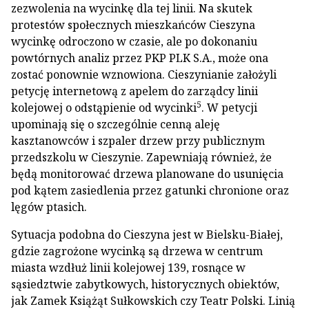
zezwolenia na wycinkę dla tej linii. Na skutek
protestów społecznych mieszkańców Cieszyna
wycinkę odroczono w czasie, ale po dokonaniu
powtórnych analiz przez PKP PLK S.A., może ona
zostać ponownie wznowiona. Cieszynianie założyli
petycję internetową z apelem do zarządcy linii
5
kolejowej o odstąpienie od wycinki
. W petycji
upominają się o szczególnie cenną aleję
kasztanowców i szpaler drzew przy publicznym
przedszkolu w Cieszynie. Zapewniają również, że
będą monitorować drzewa planowane do usunięcia
pod kątem zasiedlenia przez gatunki chronione oraz
lęgów ptasich.
Sytuacja podobna do Cieszyna jest w Bielsku-Białej,
gdzie zagrożone wycinką są drzewa w centrum
miasta wzdłuż linii kolejowej 139, rosnące w
sąsiedztwie zabytkowych, historycznych obiektów,
jak Zamek Książąt Sułkowskich czy Teatr Polski. Linią