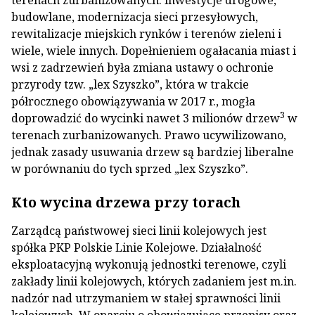
terenach zurbanizowanych: inwestycje drogowe,
budowlane, modernizacja sieci przesyłowych,
rewitalizacje miejskich rynków i terenów zieleni i
wiele, wiele innych. Dopełnieniem ogałacania miast i
wsi z zadrzewień była zmiana ustawy o ochronie
przyrody tzw. „lex Szyszko”, która w trakcie
półrocznego obowiązywania w 2017 r., mogła
3
doprowadzić do wycinki nawet 3 milionów drzew
w
terenach zurbanizowanych. Prawo ucywilizowano,
jednak zasady usuwania drzew są bardziej liberalne
w porównaniu do tych sprzed „lex Szyszko”.
Kto wycina drzewa przy torach
Zarządcą państwowej sieci linii kolejowych jest
spółka PKP Polskie Linie Kolejowe. Działalność
eksploatacyjną wykonują jednostki terenowe, czyli
zakłady linii kolejowych, których zadaniem jest m.in.
nadzór nad utrzymaniem w stałej sprawności linii