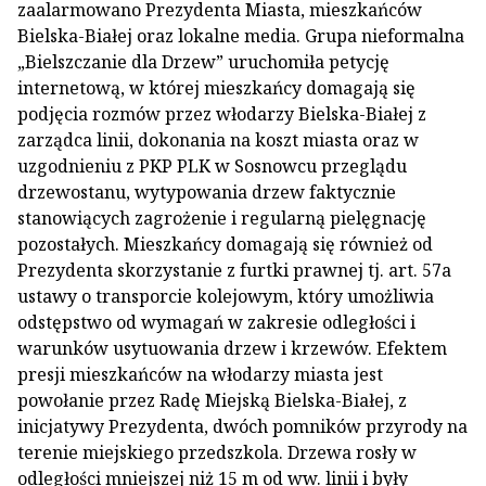
zaalarmowano Prezydenta Miasta, mieszkańców
Bielska-Białej oraz lokalne media. Grupa nieformalna
„Bielszczanie dla Drzew” uruchomiła petycję
internetową, w której mieszkańcy domagają się
podjęcia rozmów przez włodarzy Bielska-Białej z
zarządca linii, dokonania na koszt miasta oraz w
uzgodnieniu z PKP PLK w Sosnowcu przeglądu
drzewostanu, wytypowania drzew faktycznie
stanowiących zagrożenie i regularną pielęgnację
pozostałych. Mieszkańcy domagają się również od
Prezydenta skorzystanie z furtki prawnej tj. art. 57a
ustawy o transporcie kolejowym, który umożliwia
odstępstwo od wymagań w zakresie odległości i
warunków usytuowania drzew i krzewów. Efektem
presji mieszkańców na włodarzy miasta jest
powołanie przez Radę Miejską Bielska-Białej, z
inicjatywy Prezydenta, dwóch pomników przyrody na
terenie miejskiego przedszkola. Drzewa rosły w
odległości mniejszej niż 15 m od ww. linii i były