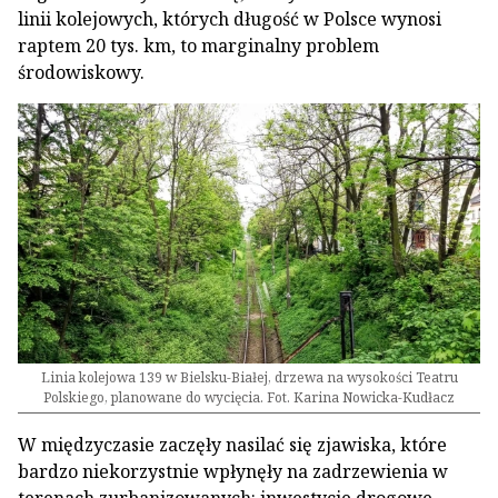
linii kolejowych, których długość w Polsce wynosi
raptem 20 tys. km, to marginalny problem
środowiskowy.
Linia kolejowa 139 w Bielsku-Białej, drzewa na wysokości Teatru
Polskiego, planowane do wycięcia. Fot. Karina Nowicka-Kudłacz
W międzyczasie zaczęły nasilać się zjawiska, które
bardzo niekorzystnie wpłynęły na zadrzewienia w