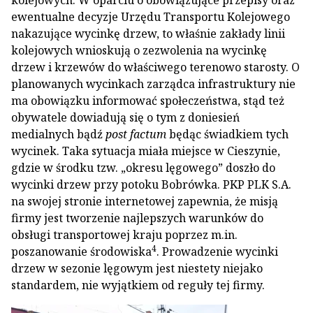
kolejowych. W oparciu o obowiązujące przepisy oraz
ewentualne decyzje Urzędu Transportu Kolejowego
nakazujące wycinkę drzew, to właśnie zakłady linii
kolejowych wnioskują o zezwolenia na wycinkę
drzew i krzewów do właściwego terenowo starosty. O
planowanych wycinkach zarządca infrastruktury nie
ma obowiązku informować społeczeństwa, stąd też
obywatele dowiadują się o tym z doniesień
medialnych bądź
post factum
będąc świadkiem tych
wycinek. Taka sytuacja miała miejsce w Cieszynie,
gdzie w środku tzw. „okresu lęgowego” doszło do
wycinki drzew przy potoku Bobrówka. PKP PLK S.A.
na swojej stronie internetowej zapewnia, że misją
firmy jest tworzenie najlepszych warunków do
obsługi transportowej kraju poprzez m.in.
4
poszanowanie środowiska
. Prowadzenie wycinki
drzew w sezonie lęgowym jest niestety niejako
standardem, nie wyjątkiem od reguły tej firmy.