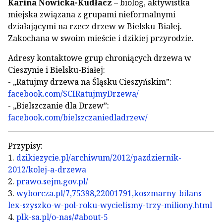
Karina Nowicka-Kudłacz
– biolog, aktywistka
miejska związana z grupami nieformalnymi
działającymi na rzecz drzew w Bielsku-Białej.
Zakochana w swoim mieście i dzikiej przyrodzie.
Adresy kontaktowe grup chroniących drzewa w
Cieszynie i Bielsku-Białej:
- „Ratujmy drzewa na Śląsku Cieszyńskim”:
facebook.com/SCIRatujmyDrzewa/
- „Bielszczanie dla Drzew”:
facebook.com/bielszczaniedladrzew/
Przypisy:
1.
dzikiezycie.pl/archiwum/2012/pazdziernik-
2012/kolej-a-drzewa
2.
prawo.sejm.gov.pl/
3.
wyborcza.pl/7,75398,22001791,koszmarny-bilans-
lex-szyszko-w-pol-roku-wycielismy-trzy-miliony.html
4.
plk-sa.pl/o-nas/#about-5