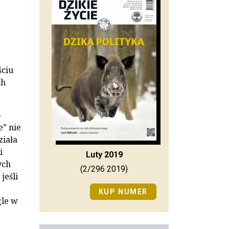
ściu
ch
o
” nie
ziała
i
Luty 2019
ych
(2/296 2019)
jeśli
KUP NUMER
gle w