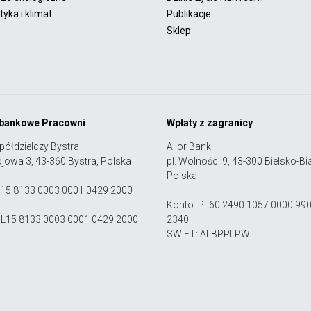
yka i klimat
Publikacje
Sklep
 bankowe Pracowni
Wpłaty z zagranicy
półdzielczy Bystra
Alior Bank
ojowa 3, 43-360 Bystra, Polska
pl. Wolności 9, 43-300 Bielsko-Bia
Polska
 15 8133 0003 0001 0429 2000
Konto: PL60 2490 1057 0000 99
PL15 8133 0003 0001 0429 2000
2340
SWIFT: ALBPPLPW