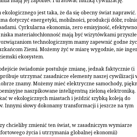
ania mają jej zapobiec i uratować ludzką cywilizację.
 ekologicznego jest taka, że da się obecny świat naprawić.
ma dotyczyć energetyki, mobilności, produkcji dóbr, rolni
adami. Cyrkularna ekonomia, zero emisyjność, efektywno
 niska materiałochłonność mają być wizytówkami przyszł
i rozwiązaniom technologicznym mamy zapewnić godne życ
szkańcom Ziemi. Możemy żyć w miarę wygodnie, nie inge
ziemski ekosystem.
odejście świadomie postuluje zmianę, jednak faktycznie (i
próbuje utrzymać zasadnicze elementy naszej cywilizacji 
 dobrze znamy. Możemy mieć elektryczne samochody, piękn
emisyjne naszpikowane inteligentną zieloną elektroniką.
ć w ekologicznych miastach i jeździć szybką koleją do
w. Innymi słowy dokonamy transformacji i jeszcze na tym
órzy chcieliby zmienić ten świat, w zasadniczym wymiarze
ortowego życia i utrzymania globalnej ekonomii)