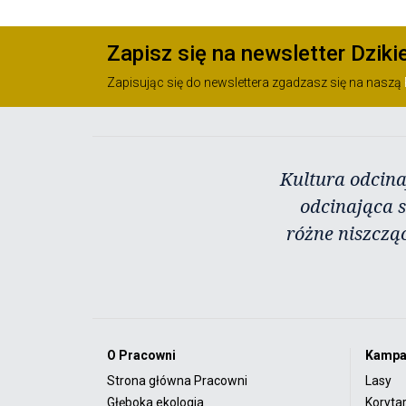
Zapisz się na newsletter Dziki
Zapisując się do newslettera zgadzasz się na naszą
Kultura odcina
odcinająca s
różne niszczą
O Pracowni
Kampa
Strona główna Pracowni
Lasy
Głęboka ekologia
Koryta