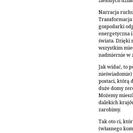
zielonych dział
Narracja ruchu
Transformacja 
gospodarki odp
energetyczna i
świata. Dzięk
wszystkim mie
nadmiernie w 
Jak widać, to p
nieświadomie) 
postaci, którą
duże domy zero
Możemy mieszka
dalekich krajó
zarobimy.
Tak oto ci, kt
(własnego komf