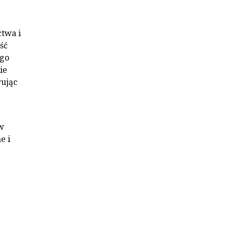
ctwa i
ść
ego
ie
rując
w
e i