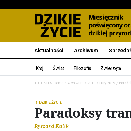
Aktualności
Archiwum
Sprzeda
Kraj
Świat
Filozofia
Zwierzęta
TU JESTEŚ:
Home
Archiwum
2019
Luty 2019
Parado
DZIKIE ŻYCIE
Paradoksy tra
Ryszard Kulik