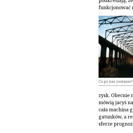
podkreślają, ż
funkcjonować n
Co po nas zostanie?
zysk. Obecnie 
mówią jacyś na
cała machina g
gatunków, a re
sferze prognoz