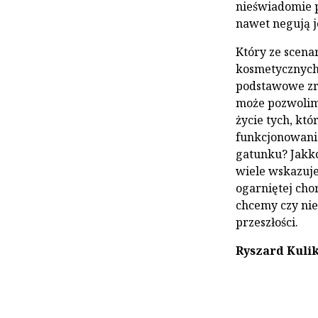
nieświadomie pr
nawet negują je
Który ze scena
kosmetycznych,
podstawowe zrę
może pozwolimy
życie tych, kt
funkcjonowania
gatunku? Jakko
wiele wskazuje,
ogarniętej cho
chcemy czy nie
przeszłości.
Ryszard Kuli