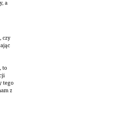
y, a
, czy
ając
 to
ji
y tego
nam z