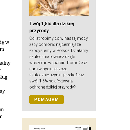
Twój 1,5% dla dzikiej
przyrody
Od lat robimy co w naszej mocy,
ię w
żeby ochronić najcenniejsze
am
ekosystemy w Polsce. Działamy
skutecznie również dzięki
nalny
waszemu wsparciu. Pomożesz
nam w byciu jeszcze
w
skuteczniejszymi i przekażesz
sług
swój 1,5% na efektywną
ochronę dzikiej przyrody?
imy
POMAGAM
am
ym