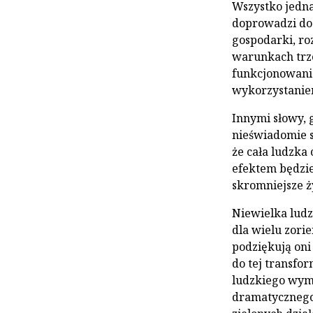
Wszystko jedna
doprowadzi do 
gospodarki, ro
warunkach trz
funkcjonowania
wykorzystaniem
Innymi słowy, 
nieświadomie s
że cała ludzka 
efektem będzie 
skromniejsze ż
Niewielka ludz
dla wielu zori
podziękują oni
do tej transfor
ludzkiego wymi
dramatycznego 