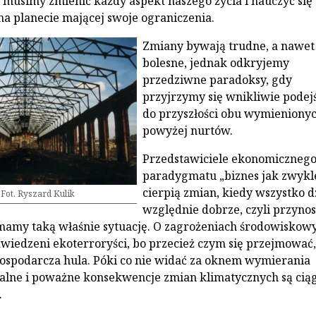
e musimy zmienić każdy aspekt naszego życia i nauczyć się
a planecie mającej swoje ograniczenia.
Zmiany bywają trudne, a nawet
bolesne, jednak odkryjemy
przedziwne paradoksy, gdy
przyjrzymy się wnikliwie podej
do przyszłości obu wymieniony
powyżej nurtów.
Przedstawiciele ekonomiczneg
paradygmatu „biznes jak zwykle
cierpią zmian, kiedy wszystko d
 Fot. Ryszard Kulik
względnie dobrze, czyli przynos
mamy taką właśnie sytuację. O zagrożeniach środowiskow
wiedzeni ekoterroryści, bo przecież czym się przejmować, 
ospodarcza hula. Póki co nie widać za oknem wymierania
alne i poważne konsekwencje zmian klimatycznych są cią
.