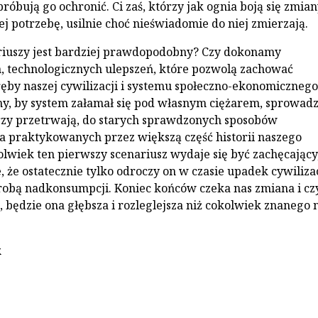
óbują go ochronić. Ci zaś, którzy jak ognia boją się zmian
j potrzebę, usilnie choć nieświadomie do niej zmierzają.
riuszy jest bardziej prawdopodobny? Czy dokonamy
 technologicznych ulepszeń, które pozwolą zachować
by naszej cywilizacji i systemu społeczno-ekonomicznego
, by system załamał się pod własnym ciężarem, sprowadz
órzy przetrwają, do starych sprawdzonych sposobów
 praktykowanych przez większą część historii naszego
lwiek ten pierwszy scenariusz wydaje się być zachęcający,
 że ostatecznie tylko odroczy on w czasie upadek cywilizac
robą nadkonsumpcji. Koniec końców czeka nas zmiana i cz
, będzie ona głębsza i rozleglejsza niż cokolwiek znanego 
k