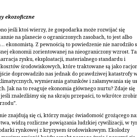
y ekozoficzne
no jeśli ktoś wierzy, że gospodarka może rozwijać się
tannie na planecie o ograniczonych zasobach, to jest albo
… ekonomistą. Z pewnością to powiedzenie nie narodziło s
snej ekonomii zorientowanej na nieograniczony wzrost. T
arracja zysku, eksploatacji, materialnego standardu i
i kosztów środowiskowych, które traktowane są jako racjo
jście doprowadziło nas jednak do prawdziwej katastrofy 
klimatycznych, wymierania gatunków i załamywania się u
. Jak na to reaguje ekonomia głównego nurtu? Zdaje się
eśli znaleźliśmy się na skraju przepaści, to wkrótce zrob
rzodu”.
onie znajdują się ci, którzy mając świadomość grożącego n
twa, widzą rozliczne powiązania ludzkiej cywilizacji, w t
podarki rynkowej z kryzysem środowiskowym. Ekolodzy