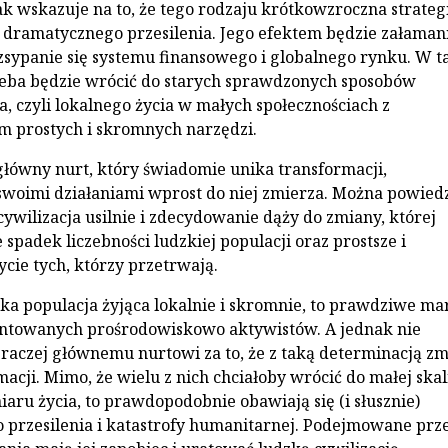
k wskazuje na to, że tego rodzaju krótkowzroczna strateg
dramatycznego przesilenia. Jego efektem będzie załamani
zsypanie się systemu finansowego i globalnego rynku. W t
eba będzie wrócić do starych sprawdzonych sposobów
, czyli lokalnego życia w małych społecznościach z
 prostych i skromnych narzędzi.
główny nurt, który świadomie unika transformacji,
woimi działaniami wprost do niej zmierza. Można powiedz
cywilizacja usilnie i zdecydowanie dąży do zmiany, której
spadek liczebności ludzkiej populacji oraz prostsze i
ycie tych, którzy przetrwają.
ka populacja żyjąca lokalnie i skromnie, to prawdziwe ma
entowanych prośrodowiskowo aktywistów. A jednak nie
 raczej głównemu nurtowi za to, że z taką determinacją z
macji. Mimo, że wielu z nich chciałoby wrócić do małej skali
aru życia, to prawdopodobnie obawiają się (i słusznie)
przesilenia i katastrofy humanitarnej. Podejmowane prz