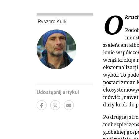
O
kruch
Ryszard Kulik
Podob
nieus
szaleńcem albo
łonie współcze
wciąż króluje n
eksternalizacj
wybór. To pode
postaci zmian 
ekosystemowych
Udostępnij artykuł
mówić: „nawet j
duży krok do p
Po drugiej str
niebezpieczeńs
globalnej gos