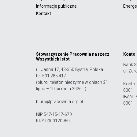
Informacje publiczne
Energet
Kontakt
Stowarzyszenie Pracownia na rzecz
Konto
Wszystkich Istot
Bank S
ul. Jasna 17, 43-360 Bystra, Polska
ul. Zdr
tel. 501 285 417
(biuro i telefon nieczynne w dniach 21
Konto:
lipca – 10 sierpnia 2026 r.)
0001
IBAN: 
biuro@pracownia.org.pl
0001
NIP 547-15-17-679
KRS 0000120960