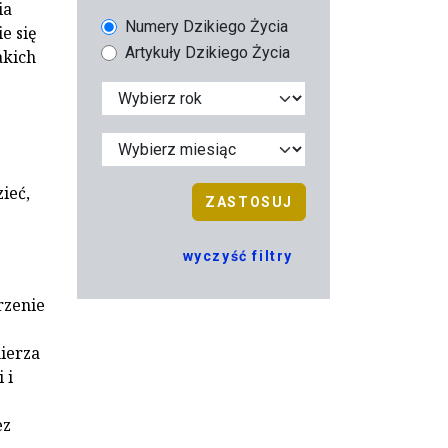
ia
Numery Dzikiego Życia
e się
Artykuły Dzikiego Życia
akich
ieć,
ZASTOSUJ
wyczyść filtry
rzenie
mierza
 i
ez