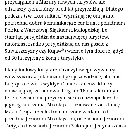
przyciągnie na Mazury nowych turystów, ale
odstraszy tych, którzy tu od lat przyjeżdżają. Dlatego
podczas tzw. „konsultacji” wyrażają się oni jasno:
potrzebna dobra komunikacja z centrum i południem
Polski, z Warszawą, Śląskiem i Małopolską, bo
stamtąd przyjeżdża do nas najwięcej turystów,
natomiast rzadko przyjeżdżają do nas goście z
9
Suwalszczyzny czy Kujaw
(wiem o tym dobrze, gdyż
od 30 lat żyjemy z żoną z turystyki).
Plany budowy korytarza tranzytowego wywołały
wówczas oraz, jak można było przewidzieć, obecnie
falę sprzeciwu „zwykłych” mieszkańców, którzy
obawiają się, że budowa drogi nr 16 na tak cennym
terenie wcale nie przyczyni się do rozwoju, lecz do
jego ograniczenia. Mikołajki – uznawane za „stolicę
Mazur”, są z trzech stron otoczone wodami: od
południa Jeziorem Mikołajskim, od zachodu Jeziorem
Tałty, a od wschodu Jeziorem Łuknajno. Jedyna szansa