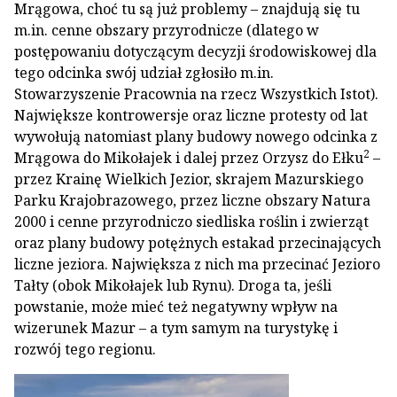
Mrągowa, choć tu są już problemy – znajdują się tu
m.in. cenne obszary przyrodnicze (dlatego w
postępowaniu dotyczącym decyzji środowiskowej dla
tego odcinka swój udział zgłosiło m.in.
Stowarzyszenie Pracownia na rzecz Wszystkich Istot).
Największe kontrowersje oraz liczne protesty od lat
wywołują natomiast plany budowy nowego odcinka z
2
Mrągowa do Mikołajek i dalej przez Orzysz do Ełku
–
przez Krainę Wielkich Jezior, skrajem Mazurskiego
Parku Krajobrazowego, przez liczne obszary Natura
2000 i cenne przyrodniczo siedliska roślin i zwierząt
oraz plany budowy potężnych estakad przecinających
liczne jeziora. Największa z nich ma przecinać Jezioro
Tałty (obok Mikołajek lub Rynu). Droga ta, jeśli
powstanie, może mieć też negatywny wpływ na
wizerunek Mazur – a tym samym na turystykę i
rozwój tego regionu.