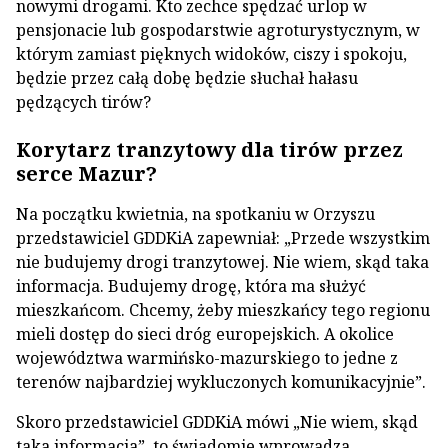
nowymi drogami. Kto zechce spędzać urlop w
pensjonacie lub gospodarstwie agroturystycznym, w
którym zamiast pięknych widoków, ciszy i spokoju,
będzie przez całą dobę będzie słuchał hałasu
pędzących tirów?
Korytarz tranzytowy dla tirów przez
serce Mazur?
Na początku kwietnia, na spotkaniu w Orzyszu
przedstawiciel GDDKiA zapewniał: „Przede wszystkim
nie budujemy drogi tranzytowej. Nie wiem, skąd taka
informacja. Budujemy drogę, która ma służyć
mieszkańcom. Chcemy, żeby mieszkańcy tego regionu
mieli dostęp do sieci dróg europejskich. A okolice
województwa warmińsko-mazurskiego to jedne z
terenów najbardziej wykluczonych komunikacyjnie”.
Skoro przedstawiciel GDDKiA mówi „Nie wiem, skąd
taka informacja”, to świadomie wprowadza