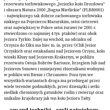
rezerwatu torfowiskowego „Jeziorko koło Drozdowa”
i obszaru Natura 2000 „Bagna Nietlickie” (PLB80001)
– największego tak dobrze zachowanego torfowiska
niskiego na Pojezierzu Mazurskim, ostoi cietrzewi
oraz największej w Polsce ostoi żurawi (w 2005 r.
stwierdzono co najmniej 4 tys. ptaków) oraz obok
Jeziora Tyrkło. Dalej na wschód, na odcinku od
Orzysza do Ełku ma biec m. in. przez OChK Jezior
Orzyskich oraz estakadami nad Jeziorem Orzysz, koło
wioski Klusy nad Jeziorem Kraksztyn, w pobliżu
rezerwatu Ostoja Bobrów Bartosze, brzegiem lub nad
Jeziorem Sunowo i mniejszymi zbiornikami wodnymi
w pobliżu wsi Bienie i Chrzanowo. Poza tym we
wszystkich wariantach droga ma przebiegać przez
wiele terenów podmokłych, przez dziesiątki i setki
siedlisk chronionych gatunków roślin i zwierząt oraz
unikalne krajobrazy jak ten koło Jeziora Tałty.
… czy cud techniki – czyli największy