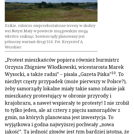
Dzikie, rolniczo nieprzekształcone tereny w okolicy
wsi Notyst Mały w powiecie mrągowskim mogą
wkrótce zniknąć, bowiem tędy planowany jest
północny wariant drogi S16. Fot. Krzysztof A.
Worobiec
„Protest mieszkańców popiera również burmistrz
Orzysza Zbigniew Włodkowski, wicestarosta Marek
10
Wysocki, a także radni” – pisała „Gazeta Piska”
. To
niezbyt częsty przypadek (może pierwszy w Polsce?),
żeby samorządy lokalne miały takie samo zdanie jak
mieszkańcy protestujący w obronie przyrody i
krajobrazu, a nawet wspierały te protesty! I nie zrobił
to tylko jeden, ale aż cztery z pięciu samorządów z
gmin, na których planowana jest inwestycja. To
wyjątkowa i godna najwyższej pochwały „nowa
jakość”. Ta jedność głosów jest tym bardziej istotna, że