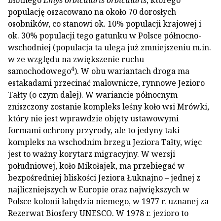
błotnego
Emys orbicularis orbicularis
, którego
populację oszacowano na około 70 dorosłych
osobników, co stanowi ok. 10% populacji krajowej i
ok. 30% populacji tego gatunku w Polsce północno-
wschodniej (populacja ta ulega już zmniejszeniu m.in.
w ze względu na zwiększenie ruchu
4
samochodowego
). W obu wariantach droga ma
estakadami przecinać malownicze, rynnowe Jezioro
Tałty (o czym dalej). W wariancie północnym
zniszczony zostanie kompleks leśny koło wsi Mrówki,
który nie jest wprawdzie objęty ustawowymi
formami ochrony przyrody, ale to jedyny taki
kompleks na wschodnim brzegu Jeziora Tałty, więc
jest to ważny korytarz migracyjny. W wersji
południowej, koło Mikołajek, ma przebiegać w
bezpośredniej bliskości Jeziora Łuknajno – jednej z
najliczniejszych w Europie oraz największych w
Polsce kolonii łabędzia niemego, w 1977 r. uznanej za
Rezerwat Biosfery UNESCO. W 1978 r. jezioro to