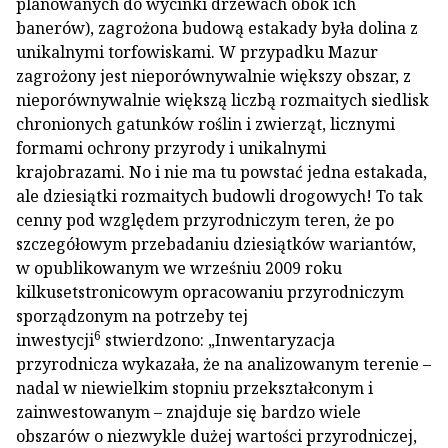
planowanych do wycinki drzewach obok ich
banerów), zagrożona budową estakady była dolina z
unikalnymi torfowiskami. W przypadku Mazur
zagrożony jest nieporównywalnie większy obszar, z
nieporównywalnie większą liczbą rozmaitych siedlisk
chronionych gatunków roślin i zwierząt, licznymi
formami ochrony przyrody i unikalnymi
krajobrazami. No i nie ma tu powstać jedna estakada,
ale dziesiątki rozmaitych budowli drogowych! To tak
cenny pod względem przyrodniczym teren, że po
szczegółowym przebadaniu dziesiątków wariantów,
w opublikowanym we wrześniu 2009 roku
kilkusetstronicowym opracowaniu przyrodniczym
sporządzonym na potrzeby tej
6
inwestycji
stwierdzono: „Inwentaryzacja
przyrodnicza wykazała, że na analizowanym terenie –
nadal w niewielkim stopniu przekształconym i
zainwestowanym – znajduje się bardzo wiele
obszarów o niezwykle dużej wartości przyrodniczej,