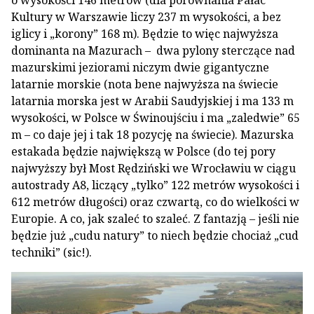
o wysokości 146 metrów (dla porównania Pałac
Kultury w Warszawie liczy 237 m wysokości, a bez
iglicy i „korony” 168 m). Będzie to więc najwyższa
dominanta na Mazurach – dwa pylony sterczące nad
mazurskimi jeziorami niczym dwie gigantyczne
latarnie morskie (nota bene najwyższa na świecie
latarnia morska jest w Arabii Saudyjskiej i ma 133 m
wysokości, w Polsce w Świnoujściu i ma „zaledwie” 65
m – co daje jej i tak 18 pozycję na świecie). Mazurska
estakada będzie największą w Polsce (do tej pory
najwyższy był Most Rędziński we Wrocławiu w ciągu
autostrady A8, liczący „tylko” 122 metrów wysokości i
612 metrów długości) oraz czwartą, co do wielkości w
Europie. A co, jak szaleć to szaleć. Z fantazją – jeśli nie
będzie już „cudu natury” to niech będzie chociaż „cud
techniki” (sic!).