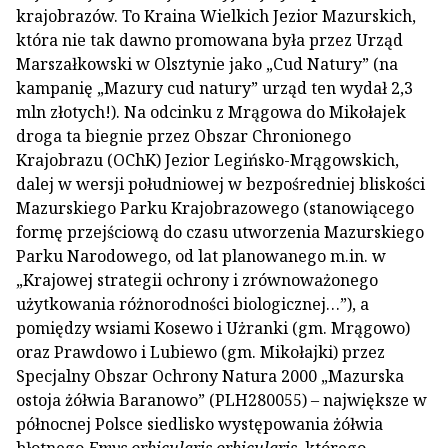
krajobrazów. To Kraina Wielkich Jezior Mazurskich,
która nie tak dawno promowana była przez Urząd
Marszałkowski w Olsztynie jako „Cud Natury” (na
kampanię „Mazury cud natury” urząd ten wydał 2,3
mln złotych!). Na odcinku z Mrągowa do Mikołajek
droga ta biegnie przez Obszar Chronionego
Krajobrazu (OChK) Jezior Legińsko-Mrągowskich,
dalej w wersji południowej w bezpośredniej bliskości
Mazurskiego Parku Krajobrazowego (stanowiącego
formę przejściową do czasu utworzenia Mazurskiego
Parku Narodowego, od lat planowanego m.in. w
„Krajowej strategii ochrony i zrównoważonego
użytkowania różnorodności biologicznej…”), a
pomiędzy wsiami Kosewo i Użranki (gm. Mrągowo)
oraz Prawdowo i Lubiewo (gm. Mikołajki) przez
Specjalny Obszar Ochrony Natura 2000 „Mazurska
ostoja żółwia Baranowo” (PLH280055) – największe w
północnej Polsce siedlisko występowania żółwia