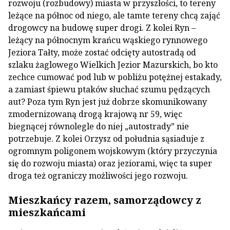
rozwoju (rozbudowy) miasta w przyszłości, to tereny
leżące na północ od niego, ale tamte tereny chcą zająć
drogowcy na budowę super drogi. Z kolei Ryn –
leżący na północnym krańcu wąskiego rynnowego
Jeziora Tałty, może zostać odcięty autostradą od
szlaku żaglowego Wielkich Jezior Mazurskich, bo kto
zechce cumować pod lub w pobliżu potężnej estakady,
a zamiast śpiewu ptaków słuchać szumu pędzących
aut? Poza tym Ryn jest już dobrze skomunikowany
zmodernizowaną drogą krajową nr 59, więc
biegnącej równolegle do niej „autostrady” nie
potrzebuje. Z kolei Orzysz od południa sąsiaduje z
ogromnym poligonem wojskowym (który przyczynia
się do rozwoju miasta) oraz jeziorami, więc ta super
droga też ograniczy możliwości jego rozwoju.
Mieszkańcy razem, samorządowcy z
mieszkańcami