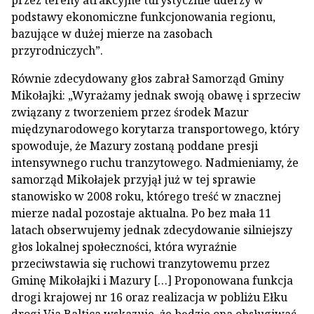
podstawy ekonomiczne funkcjonowania regionu,
bazujące w dużej mierze na zasobach
przyrodniczych”.
Równie zdecydowany głos zabrał Samorząd Gminy
Mikołajki: „Wyrażamy jednak swoją obawę i sprzeciw
związany z tworzeniem przez środek Mazur
międzynarodowego korytarza transportowego, który
spowoduje, że Mazury zostaną poddane presji
intensywnego ruchu tranzytowego. Nadmieniamy, że
samorząd Mikołajek przyjął już w tej sprawie
stanowisko w 2008 roku, którego treść w znacznej
mierze nadal pozostaje aktualna. Po bez mała 11
latach obserwujemy jednak zdecydowanie silniejszy
głos lokalnej społeczności, która wyraźnie
przeciwstawia się ruchowi tranzytowemu przez
Gminę Mikołajki i Mazury […] Proponowana funkcja
drogi krajowej nr 16 oraz realizacja w pobliżu Ełku
drogi Via Baltica wskazuje, że będzie ona obsługiwać