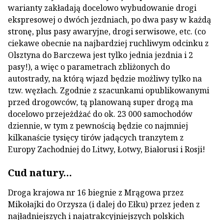
warianty zakładają docelowo wybudowanie drogi
ekspresowej o dwóch jezdniach, po dwa pasy w każdą
stronę, plus pasy awaryjne, drogi serwisowe, etc. (co
ciekawe obecnie na najbardziej ruchliwym odcinku z
Olsztyna do Barczewa jest tylko jednia jezdnia i 2
pasy!), a więc o parametrach zbliżonych do
autostrady, na którą wjazd będzie możliwy tylko na
tzw. węzłach. Zgodnie z szacunkami opublikowanymi
przed drogowców, tą planowaną super drogą ma
docelowo przejeżdżać do ok. 23 000 samochodów
dziennie, w tym z pewnością będzie co najmniej
kilkanaście tysięcy tirów jadących tranzytem z
Europy Zachodniej do Litwy, Łotwy, Białorusi i Rosji!
Cud natury…
Droga krajowa nr 16 biegnie z Mrągowa przez
Mikołajki do Orzysza (i dalej do Ełku) przez jeden z
najładniejszych i najatrakcyjniejszych polskich