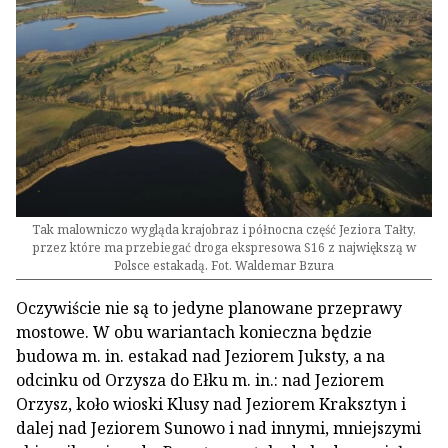
Tak malowniczo wygląda krajobraz i północna część Jeziora Tałty,
przez które ma przebiegać droga ekspresowa S16 z największą w
Polsce estakadą. Fot. Waldemar Bzura
Oczywiście nie są to jedyne planowane przeprawy
mostowe. W obu wariantach konieczna będzie
budowa m. in. estakad nad Jeziorem Juksty, a na
odcinku od Orzysza do Ełku m. in.: nad Jeziorem
Orzysz, koło wioski Klusy nad Jeziorem Kraksztyn i
dalej nad Jeziorem Sunowo i nad innymi, mniejszymi