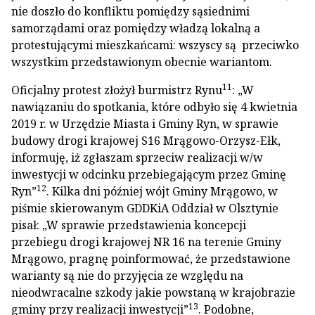
nie doszło do konfliktu pomiędzy sąsiednimi
samorządami oraz pomiędzy władzą lokalną a
protestującymi mieszkańcami: wszyscy są przeciwko
wszystkim przedstawionym obecnie wariantom.
11
Oficjalny protest złożył burmistrz Rynu
: „W
nawiązaniu do spotkania, które odbyło się 4 kwietnia
2019 r. w Urzędzie Miasta i Gminy Ryn, w sprawie
budowy drogi krajowej S16 Mrągowo-Orzysz-Ełk,
informuję, iż zgłaszam sprzeciw realizacji w/w
inwestycji w odcinku przebiegającym przez Gminę
12
Ryn”
. Kilka dni później wójt Gminy Mrągowo, w
piśmie skierowanym GDDKiA Oddział w Olsztynie
pisał: „W sprawie przedstawienia koncepcji
przebiegu drogi krajowej NR 16 na terenie Gminy
Mrągowo, pragnę poinformować, że przedstawione
warianty są nie do przyjęcia ze względu na
nieodwracalne szkody jakie powstaną w krajobrazie
13
gminy przy realizacji inwestycji”
. Podobne,