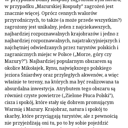
w przypadku „Mazurskiej Rospudy” zagrożeń jest
znacznie więcej. Oprócz cennych walorów
przyrodniczych, to także (a może przede wszystkim?)
zagrożony jest unikalny, jeden z najciekawszych,
najbardziej rozpoznawalnych krajobrazów i jedno z
najbardziej rozpoznawalnych, najatrakcyjniejszych i
najchętniej odwiedzanych przez turystów polskich i
zagranicznych miejsc w Polsce („Morze, góry czy
Mazury?”). Najbardziej popularnym obszarem są
okolice Mikołajek, Rynu, największego polskiego
jeziora Śniardwy oraz przyległych akwenów, a więc
właśnie te tereny, na których ma być realizowana ta
absurdalna inwestycja. Atrybutem tego obszaru są
również czyste powietrze („Zielone Płuca Polski”),
cisza i spokój, które stały się dobrem promującym
Warmię i Mazury. Krajobraz, natura i spokój to
skarby, które przyciągają turystów, ale z pewnością
nie przyjeżdżają oni tu, po to by sobie pojeździć