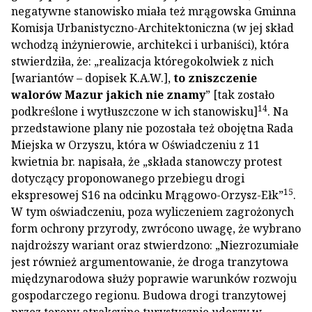
negatywne stanowisko miała też mrągowska Gminna
Komisja Urbanistyczno-Architektoniczna (w jej skład
wchodzą inżynierowie, architekci i urbaniści), która
stwierdziła, że: „realizacja któregokolwiek z nich
[wariantów – dopisek K.A.W.],
to zniszczenie
walorów Mazur jakich nie znamy
” [tak zostało
14
podkreślone i wytłuszczone w ich stanowisku]
. Na
przedstawione plany nie pozostała też obojętna Rada
Miejska w Orzyszu, która w Oświadczeniu z 11
kwietnia br. napisała, że „składa stanowczy protest
dotyczący proponowanego przebiegu drogi
15
ekspresowej S16 na odcinku Mrągowo-Orzysz-Ełk”
.
W tym oświadczeniu, poza wyliczeniem zagrożonych
form ochrony przyrody, zwrócono uwagę, że wybrano
najdroższy wariant oraz stwierdzono: „Niezrozumiałe
jest również argumentowanie, że droga tranzytowa
międzynarodowa służy poprawie warunków rozwoju
gospodarczego regionu. Budowa drogi tranzytowej
przez tereny atrakcyjne turystycznie uderzy w