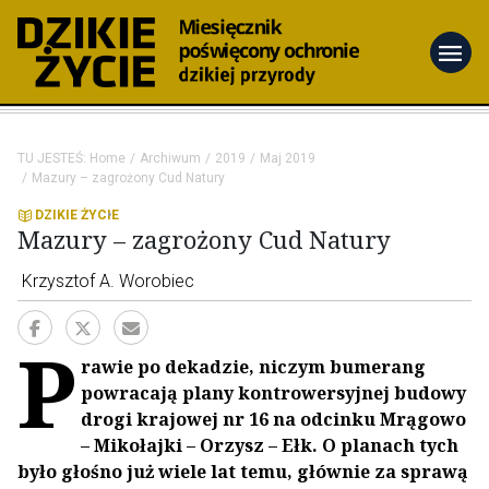
menu
TU JESTEŚ:
Home
Archiwum
2019
Maj 2019
Mazury – zagrożony Cud Natury
DZIKIE ŻYCIE
Mazury – zagrożony Cud Natury
Krzysztof A. Worobiec
P
rawie po dekadzie, niczym bumerang
powracają plany kontrowersyjnej budowy
drogi krajowej nr 16 na odcinku Mrągowo
– Mikołajki – Orzysz – Ełk. O planach tych
było głośno już wiele lat temu, głównie za sprawą