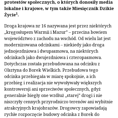
protestów społecznych, o których donosiły media
lokalne i krajowe, w tym także Miesięcznik Dzikie
1
Życie
.
Droga krajowa nr 16 nazywana jest przez niektórych
„kręgosłupem Warmii i Mazur” – przecina bowiem
województwo z zachodu na wschód. Od wielu lat jest
modernizowana odcinkami – niekiedy jako droga
jednojezdniowa i dwupasmowa, na niektórych
odcinkach jako dwujezdniowa i czteropasmowa.
Dotychczas została przebudowana na odcinku z
Olsztyna do Borek Wielkich. Przebudowa tego
odcinka przebiegała w miarę spokojnie, a ich
przebieg i realizacja nie wywoływały większych
kontrowersji ani sprzeciwów społecznych, gdyż
generalnie biegły one wzdłuż „starej” drogi i nie
niszczyły cennych przyrodniczo terenów ani wybitnie
atrakcyjnych krajobrazów. Drogowcy zapowiadają
rychłe rozpoczęcie budowy odcinka z Borek do