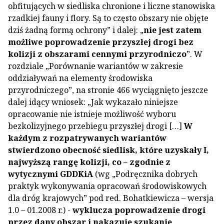
obfitujących w siedliska chronione i liczne stanowiska
rzadkiej fauny i flory. Są to często obszary nie objęte
dziś żadną formą ochrony” i dalej: „
nie jest zatem
możliwe poprowadzenie przyszłej drogi bez
kolizji z obszarami cennymi przyrodniczo
”. W
rozdziale „Porównanie wariantów w zakresie
oddziaływań na elementy środowiska
przyrodniczego”, na stronie 466 wyciągnięto jeszcze
dalej idący wniosek: „Jak wykazało niniejsze
opracowanie nie istnieje możliwość wyboru
bezkolizyjnego przebiegu przyszłej drogi […]
W
każdym z rozpatrywanych wariantów
stwierdzono obecność siedlisk, które uzyskały I,
najwyższą rangę kolizji, co – zgodnie z
wytycznymi GDDKiA
(wg „Podręcznika dobrych
praktyk wykonywania opracowań środowiskowych
dla dróg krajowych” pod red. Bohatkiewicza – wersja
1.0 – 01.2008 r.) -
wyklucza poprowadzenie drogi
przez dany obszar i nakazuje szukanie