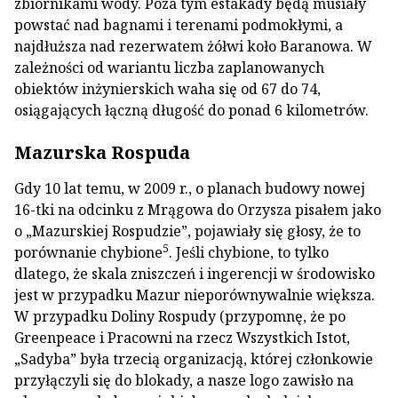
zbiornikami wody. Poza tym estakady będą musiały
powstać nad bagnami i terenami podmokłymi, a
najdłuższa nad rezerwatem żółwi koło Baranowa. W
zależności od wariantu liczba zaplanowanych
obiektów inżynierskich waha się od 67 do 74,
osiągających łączną długość do ponad 6 kilometrów.
Mazurska Rospuda
Gdy 10 lat temu, w 2009 r., o planach budowy nowej
16-tki na odcinku z Mrągowa do Orzysza pisałem jako
o „Mazurskiej Rospudzie”, pojawiały się głosy, że to
5
porównanie chybione
. Jeśli chybione, to tylko
dlatego, że skala zniszczeń i ingerencji w środowisko
jest w przypadku Mazur nieporównywalnie większa.
W przypadku Doliny Rospudy (przypomnę, że po
Greenpeace i Pracowni na rzecz Wszystkich Istot,
„Sadyba” była trzecią organizacją, której członkowie
przyłączyli się do blokady, a nasze logo zawisło na