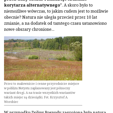
korytarza alternatywnego
”. A skoro było to
niemożliwe wówczas, to jakim cudem jest to możliwie
obecnie? Natura nie uległa przecież przez 10 lat
zmianie, a na dodatek od tamtego czasu ustanowiono
nowe obszary chronione...
Przez to malownicze i cenne przyrodnicze miejsce
w pobliżu Notystu zaplanowany jest północny
wariant drogi. A na trasie wszystkich wariantów
takich miejsc są dziesiątki. Fot. Krzysztof A.
Worobiec
W przypadku Doliny Rospudy zagrożona była natura,