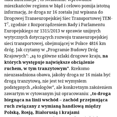
mieszkańców regionu w błąd i celowo pomija istotną
informację, że droga nr 16 została już wpisana do
Drogowej Transeuropejskiej Siec Transportowej TEN-
7
T
, zgodnie z Rozporządzeniem Rady i Parlamentu
Europejskiego nr 1315/2013 w sprawie unijnych
wytycznych dotyczących rozwoju transeuropejskiej
sieci transportowej, obejmującej w Polsce 4816 km
dróg. Jak czytamy w „Programie Budowy Dróg
Krajowych”: „są to główne szlaki drogowe kraju,
na
których występuje największe obciążenie
ruchem, w tym tranzytowym
”
. Rzekomo
nieuzasadniona obawa, jakoby droga nr 16 miała być
drogą tranzytową, nie jest też wymysłem
podstępnych „ekologów”, ale konkretnym założeniem
zawartym w cytowanym już opracowaniu: „
to droga
biegnąca na linii wschód – zachód przejmująca
ruch związany z wymianą handlową między
Polską, Rosją, Białorusią i krajami