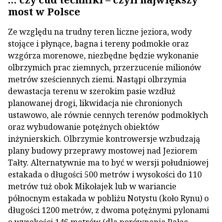
most w Polsce
Ze względu na trudny teren liczne jeziora, wody
stojące i płynące, bagna i tereny podmokłe oraz
wzgórza morenowe, niezbędne będzie wykonanie
olbrzymich prac ziemnych, przerzucenie milionów
metrów sześciennych ziemi. Nastąpi olbrzymia
dewastacja terenu w szerokim pasie wzdłuż
planowanej drogi, likwidacja nie chronionych
ustawowo, ale równie cennych terenów podmokłych
oraz wybudowanie potężnych obiektów
inżynierskich. Olbrzymie kontrowersje wzbudzają
plany budowy przeprawy mostowej nad Jeziorem
Tałty. Alternatywnie ma to być w wersji południowej
estakada o długości 500 metrów i wysokości do 110
metrów tuż obok Mikołajek lub w wariancie
północnym estakada w pobliżu Notystu (koło Rynu) o
długości 1200 metrów, z dwoma potężnymi pylonami