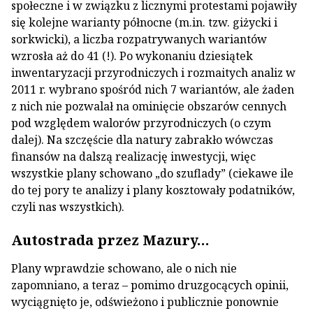
społeczne i w związku z licznymi protestami pojawiły
się kolejne warianty północne (m.in. tzw. giżycki i
sorkwicki), a liczba rozpatrywanych wariantów
wzrosła aż do 41 (!). Po wykonaniu dziesiątek
inwentaryzacji przyrodniczych i rozmaitych analiz w
2011 r. wybrano spośród nich 7 wariantów, ale żaden
z nich nie pozwalał na ominięcie obszarów cennych
pod względem walorów przyrodniczych (o czym
dalej). Na szczęście dla natury zabrakło wówczas
finansów na dalszą realizację inwestycji, więc
wszystkie plany schowano „do szuflady” (ciekawe ile
do tej pory te analizy i plany kosztowały podatników,
czyli nas wszystkich).
Autostrada przez Mazury…
Plany wprawdzie schowano, ale o nich nie
zapomniano, a teraz – pomimo druzgocących opinii,
wyciągnięto je, odświeżono i publicznie ponownie