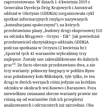
zaprezentowano. W dniach 1-4 kwietnia 2019 r.
Generalna Dyrekcja Dróg Krajowych i Autostrad
oddział w Olsztynie (GDDKiA) zorganizowała cykl
spotkań informacyjnych (myląco nazywanych
„konsultacjami społecznymi”), na których
przedstawiono plany „budowy drogi ekspresowej S16
na odcinku Mrągowo – Orzysz – Ełk”. Jak powiedział
przedstawiciel olsztyńskiego oddziału GDDKiA
podczas spotkania w Orzyszu (2 kwietnia br.):
„Spośród tych 41 wariantów wybraliśmy trzy
najlepsze. Zostały one zakwalifikowane do dalszych
3
prac”
. De facto obecnie przedstawiono dwa, a nie
trzy warianty: północny biegnący w pobliżu Rynu
oraz południowy koło Mikołajek, tyle tylko, że ten
drugi w dwóch wersjach różni jedynie na krótkim
odcinku w okolicach wsi Kosewo i Baranowo. Poza
niewielkimi zmianami obecne warianty prawie nie
różnią się od wariantów (lub ich przeplotu)
analizowanych i odrzuconych już uprzednio. Oba