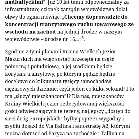
nadbałtyckimi
”. Już 10 lat temu odpowiedzialny za
infrastrukturę członek zarządu województwa dolał
oliwy do ognia mówiąc: „
Chcemy doprowadzić do
koncentracji tranzytowego ruchu towarowego ze
wschodu na zachód
na jednej drodze w naszym
8
województwie – drodze nr 16…”
.
Zgodnie z tymi planami Kraina Wielkich Jezior
Mazurskich ma więc zostać przecięta na część
północną i południową, a jej środkiem będzie
korytarz tranzytowy, po którym pędzić będzie
docelowo do kilkunastu tysięcy samochodów
ciężarowych dziennie, czyli jeden co kilka sekund! I to
ma „służyć mieszkańcom”!? Dla nas, mieszkańców
Krainy Wielkich Jezior i zdecydowanej większości
gości odwiedzających te tereny, najlepszy „dostęp do
sieci dróg europejskich” byłby poprzez wygodny i
szybki dojazd do Via Baltica i autostradę A2, którymi
można dotrzeć od Paryża na zachodzie i Tallina na