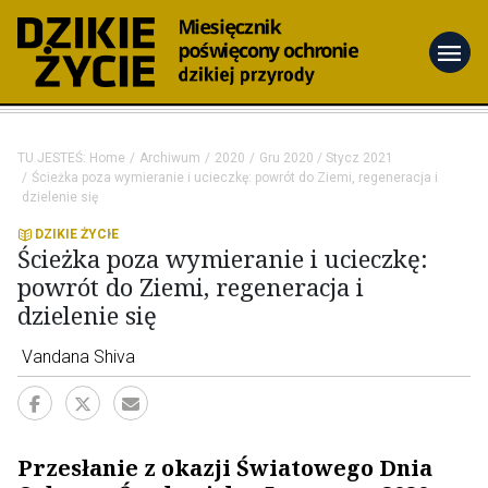
menu
TU JESTEŚ:
Home
Archiwum
2020
Gru 2020 / Stycz 2021
Ścieżka poza wymieranie i ucieczkę: powrót do Ziemi, regeneracja i
dzielenie się
DZIKIE ŻYCIE
Ścieżka poza wymieranie i ucieczkę:
powrót do Ziemi, regeneracja i
dzielenie się
Vandana Shiva
Przesłanie z okazji Światowego Dnia