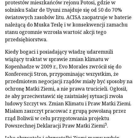
protestów mieszkańców rejonu Potosi, gdzie w
solnisku Salar de Uyuni znajduje się od 50 do 70%
światowych zasobów litu. ACISA zaopatruje w baterie
należącą do Muska Teslę i w konsekwencji zamachu
stanu ogromnie wzrosła wartość akcji tego
przedsiębiorstwa.
Kiedy bogaci i posiadający władzę udaremnili
wiążący traktat w sprawie zmian klimatu w
Kopenhadze w 2009 r., Evo Morales zwrócił się do
Konferencji Stron, przypominając wszystkim, że
przedmiotem negocjacji rządów miały być sposoby na
ochronę Matki Ziemi, a nie prawa trucicieli. Ogłosił,
że aby przeciwstawić się zaistniałej sytuacji zwoła
ludowy Szczyt ws. Zmian Klimatu i Praw Matki Ziemi.
Miałam zaszczyt pracować z grupą powołaną przez
rząd Boliwii w celu przygotowania projektu
3
Powszechnej Deklaracji Praw Matki Ziemi
.