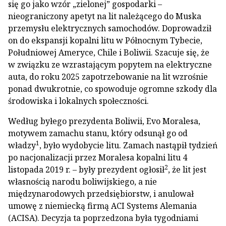
się go jako wzór „zielonej” gospodarki –
nieograniczony apetyt na lit należącego do Muska
przemysłu elektrycznych samochodów. Doprowadził
on do ekspansji kopalni litu w Północnym Tybecie,
Południowej Ameryce, Chile i Boliwii. Szacuje się, że
w związku ze wzrastającym popytem na elektryczne
auta, do roku 2025 zapotrzebowanie na lit wzrośnie
ponad dwukrotnie, co spowoduje ogromne szkody dla
środowiska i lokalnych społeczności.
Według byłego prezydenta Boliwii, Evo Moralesa,
motywem zamachu stanu, który odsunął go od
1
władzy
, było wydobycie litu. Zamach nastąpił tydzień
po nacjonalizacji przez Moralesa kopalni litu 4
2
listopada 2019 r. – były prezydent ogłosił
, że lit jest
własnością narodu boliwijskiego, a nie
międzynarodowych przedsiębiorstw, i anulował
umowę z niemiecką firmą ACI Systems Alemania
(ACISA). Decyzja ta poprzedzona była tygodniami