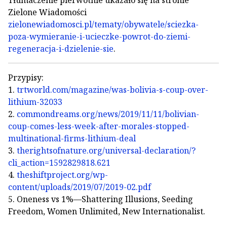
Tłumaczenie pierwotnie ukazało się na stronie
Zielone Wiadomości
zielonewiadomosci.pl/tematy/obywatele/sciezka-
poza-wymieranie-i-ucieczke-powrot-do-ziemi-
regeneracja-i-dzielenie-sie
.
Przypisy:
1.
trtworld.com/magazine/was-bolivia-s-coup-over-
lithium-32033
2.
commondreams.org/news/2019/11/11/bolivian-
coup-comes-less-week-after-morales-stopped-
multinational-firms-lithium-deal
3.
therightsofnature.org/universal-declaration/?
cli_action=1592829818.621
4.
theshiftproject.org/wp-
content/uploads/2019/07/2019-02.pdf
5. Oneness vs 1%—Shattering Illusions, Seeding
Freedom, Women Unlimited, New Internationalist.