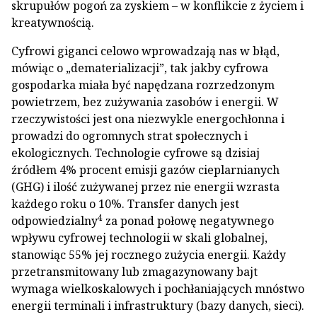
skrupułów pogoń za zyskiem – w konflikcie z życiem i
kreatywnością.
Cyfrowi giganci celowo wprowadzają nas w błąd,
mówiąc o „dematerializacji”, tak jakby cyfrowa
gospodarka miała być napędzana rozrzedzonym
powietrzem, bez zużywania zasobów i energii. W
rzeczywistości jest ona niezwykle energochłonna i
prowadzi do ogromnych strat społecznych i
ekologicznych. Technologie cyfrowe są dzisiaj
źródłem 4% procent emisji gazów cieplarnianych
(GHG) i ilość zużywanej przez nie energii wzrasta
każdego roku o 10%. Transfer danych jest
4
odpowiedzialny
za ponad połowę negatywnego
wpływu cyfrowej technologii w skali globalnej,
stanowiąc 55% jej rocznego zużycia energii. Każdy
przetransmitowany lub zmagazynowany bajt
wymaga wielkoskalowych i pochłaniających mnóstwo
energii terminali i infrastruktury (bazy danych, sieci).