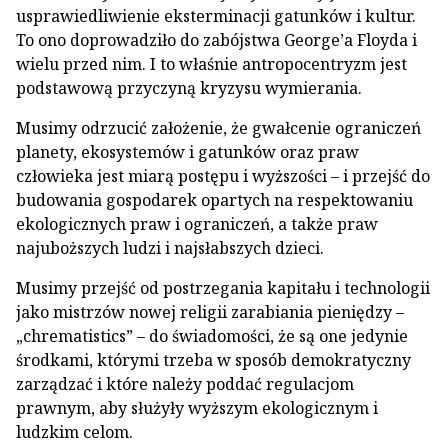
usprawiedliwienie eksterminacji gatunków i kultur.
To ono doprowadziło do zabójstwa George’a Floyda i
wielu przed nim. I to właśnie antropocentryzm jest
podstawową przyczyną kryzysu wymierania.
Musimy odrzucić założenie, że gwałcenie ograniczeń
planety, ekosystemów i gatunków oraz praw
człowieka jest miarą postępu i wyższości – i przejść do
budowania gospodarek opartych na respektowaniu
ekologicznych praw i ograniczeń, a także praw
najuboższych ludzi i najsłabszych dzieci.
Musimy przejść od postrzegania kapitału i technologii
jako mistrzów nowej religii zarabiania pieniędzy –
„chrematistics” – do świadomości, że są one jedynie
środkami, którymi trzeba w sposób demokratyczny
zarządzać i które należy poddać regulacjom
prawnym, aby służyły wyższym ekologicznym i
ludzkim celom.