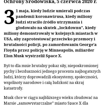
Ochrony Środowiska, 5 czerwca 2020 r.
3
1 maja, kiedy ludzie umierali podczas
pandemii koronawirusa, kiedy miliony
ludzi straciło źródło utrzymania i
głodowało na skutek „lockdownu”, kiedy
miliony demonstrowały w kolejnych miastach w
USA, aby zaprotestować przeciwko przemocy i
brutalności policji, po zamordowaniu George’a
Floyda przez policję w Minneapolis, miliarder
Elon Musk wystrzelił Space X.
Był to dla mnie brutalny pokaz siły, nieposkromionej
pychy i bezduszności jednego procenta najbogatszych
ludzi, którzy doprowadzili ekosystemy, społeczności,
wspólnoty narodowe i całą ludzkość na skraj
katastrofy.
Musk chce w ciągu najbliższego wieku zbudować na
Marsie „samowystarczalne” miasto Space X dla