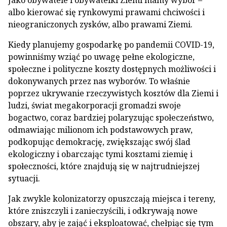
Jako obywatele i obywatelki Ziemi mamy wybór –
albo kierować się rynkowymi prawami chciwości i
nieograniczonych zysków, albo prawami Ziemi.
Kiedy planujemy gospodarkę po pandemii COVID-19,
powinniśmy wziąć po uwagę pełne ekologiczne,
społeczne i polityczne koszty dostępnych możliwości i
dokonywanych przez nas wyborów. To właśnie
poprzez ukrywanie rzeczywistych kosztów dla Ziemi i
ludzi, świat megakorporacji gromadzi swoje
bogactwo, coraz bardziej polaryzując społeczeństwo,
odmawiając milionom ich podstawowych praw,
podkopując demokrację, zwiększając swój ślad
ekologiczny i obarczając tymi kosztami ziemię i
społeczności, które znajdują się w najtrudniejszej
sytuacji.
Jak zwykle kolonizatorzy opuszczają miejsca i tereny,
które zniszczyli i zanieczyścili, i odkrywają nowe
obszary, aby je zająć i eksploatować, chełpiąc się tym