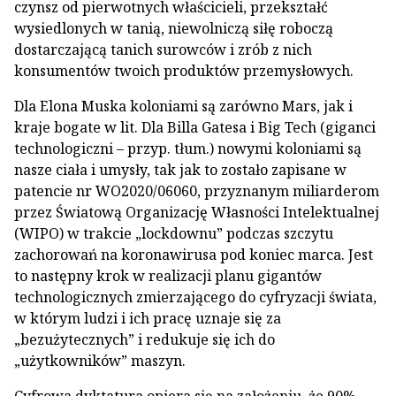
czynsz od pierwotnych właścicieli, przekształć
wysiedlonych w tanią, niewolniczą siłę roboczą
dostarczającą tanich surowców i zrób z nich
konsumentów twoich produktów przemysłowych.
Dla Elona Muska koloniami są zarówno Mars, jak i
kraje bogate w lit. Dla Billa Gatesa i Big Tech (giganci
technologiczni – przyp. tłum.) nowymi koloniami są
nasze ciała i umysły, tak jak to zostało zapisane w
patencie nr WO2020/06060, przyznanym miliarderom
przez Światową Organizację Własności Intelektualnej
(WIPO) w trakcie „lockdownu” podczas szczytu
zachorowań na koronawirusa pod koniec marca. Jest
to następny krok w realizacji planu gigantów
technologicznych zmierzającego do cyfryzacji świata,
w którym ludzi i ich pracę uznaje się za
„bezużytecznych” i redukuje się ich do
„użytkowników” maszyn.