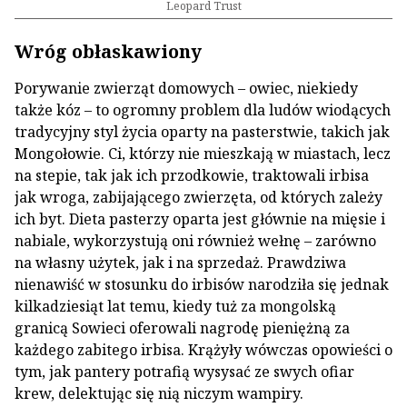
Leopard Trust
Wróg obłaskawiony
Porywanie zwierząt domowych – owiec, niekiedy
także kóz – to ogromny problem dla ludów wiodących
tradycyjny styl życia oparty na pasterstwie, takich jak
Mongołowie. Ci, którzy nie mieszkają w miastach, lecz
na stepie, tak jak ich przodkowie, traktowali irbisa
jak wroga, zabijającego zwierzęta, od których zależy
ich byt. Dieta pasterzy oparta jest głównie na mięsie i
nabiale, wykorzystują oni również wełnę – zarówno
na własny użytek, jak i na sprzedaż. Prawdziwa
nienawiść w stosunku do irbisów narodziła się jednak
kilkadziesiąt lat temu, kiedy tuż za mongolską
granicą Sowieci oferowali nagrodę pieniężną za
każdego zabitego irbisa. Krążyły wówczas opowieści o
tym, jak pantery potrafią wysysać ze swych ofiar
krew, delektując się nią niczym wampiry.