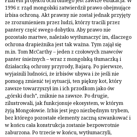
Filarem projektu ochronnego jest zawsze edukacja. W
1996 r. rząd mongolski zatwierdził prawo obejmujące
irbisa ochroną. Akt prawny nie został jednak przyjęty
ze zrozumieniem przez ludzi, którzy tracili przez
pantery część swego dobytku. Aby prawo nie
pozostało martwe, należało wytłumaczyć im, dlaczego
ochrona drapieżnika jest tak ważna. Tym zajął się
m.in. Tom McCarthy – jeden z czołowych znawców
panter śnieżnych – wraz z mongolską tłumaczką i
działaczką ochrony przyrody, Bajarą. Po pierwsze,
wyjaśnili ludności, że irbisów ubywa i że jeśli nie
pomogą zmienić tej sytuacji, ten piękny kot, który
zawsze towarzyszył im i ich przodkom jako ów
„górski duch”, zniknie na zawsze. Po drugie,
zilustrowali, jak funkcjonuje ekosystem, w którym
żyją Mongołowie. Irbis jest jego niezbędnym trybem,
bez którego pozostałe elementy zaczną szwankować i
w końcu cała konstrukcja zostanie bezpowrotnie
zaburzona. Po trzecie w końcu, wytłumaczyli,