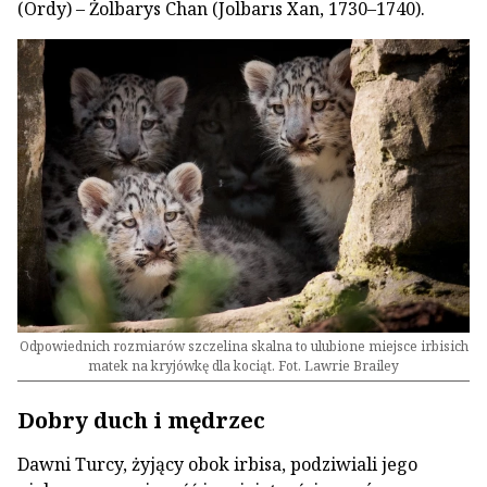
(Ordy) – Żolbarys Chan (Jolbarıs Xan, 1730–1740).
Odpowiednich rozmiarów szczelina skalna to ulubione miejsce irbisich
matek na kryjówkę dla kociąt. Fot. Lawrie Brailey
Dobry duch i mędrzec
Dawni Turcy, żyjący obok irbisa, podziwiali jego