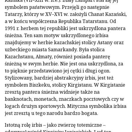
symbolem państwowym. Przejęli go następnie
Tatarzy, którzy w XV–XVI w. założyli Chanat Kazański,
a w końcu współczesna Republika Tatarstanu. Od
1991 r. herbem tej republiki jest uskrzydlona pantera
śnieżna. Ten sam motyw uskrzydlonego irbisa
znajdujemy w herbie kazachskiej stolicy Astany oraz
uzbeckiego miasta Samarkandy. Była stolica
Kazachstanu, Ałmaty, również posiada panterę
śnieżną w swym herbie. Nie jest ona uskrzydlona, za
to pięknie przedstawiono jej cętki i długi ogon.
Stylizowany, bardziej abstrakcyjny irbis, jest też
symbolem Biszkeku, stolicy Kirgistanu. W Kirgistanie
zresztą pantera śnieżna widnieje także na
banknotach, monetach, znaczkach pocztowych czy w
logach drużyn sportowych. Mityczna symbolika irbisa
jest zresztą u tego narodu bardzo bogata.
Istotną rolę irbis – jako zwierzę totemiczne –
odgrywał wśród Kirgizów Jenisejskich. Lud ten