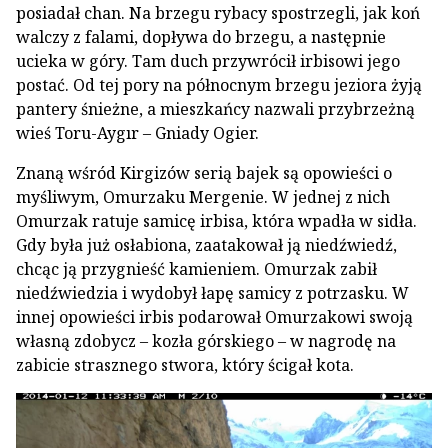
posiadał chan. Na brzegu rybacy spostrzegli, jak koń
walczy z falami, dopływa do brzegu, a następnie
ucieka w góry. Tam duch przywrócił irbisowi jego
postać. Od tej pory na północnym brzegu jeziora żyją
pantery śnieżne, a mieszkańcy nazwali przybrzeżną
wieś Toru-Aygır – Gniady Ogier.
Znaną wśród Kirgizów serią bajek są opowieści o
myśliwym, Omurzaku Mergenie. W jednej z nich
Omurzak ratuje samicę irbisa, która wpadła w sidła.
Gdy była już osłabiona, zaatakował ją niedźwiedź,
chcąc ją przygnieść kamieniem. Omurzak zabił
niedźwiedzia i wydobył łapę samicy z potrzasku. W
innej opowieści irbis podarował Omurzakowi swoją
własną zdobycz – kozła górskiego – w nagrodę na
zabicie strasznego stwora, który ścigał kota.