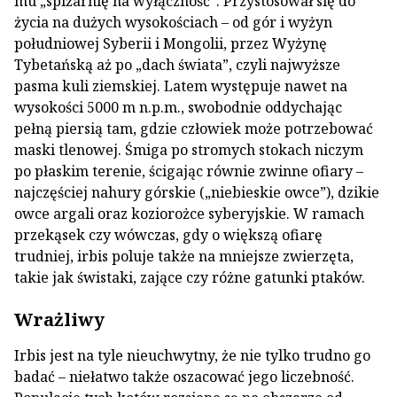
mu „spiżarnię na wyłączność”. Przystosował się do
życia na dużych wysokościach – od gór i wyżyn
południowej Syberii i Mongolii, przez Wyżynę
Tybetańską aż po „dach świata”, czyli najwyższe
pasma kuli ziemskiej. Latem występuje nawet na
wysokości 5000 m n.p.m., swobodnie oddychając
pełną piersią tam, gdzie człowiek może potrzebować
maski tlenowej. Śmiga po stromych stokach niczym
po płaskim terenie, ścigając równie zwinne ofiary –
najczęściej nahury górskie („niebieskie owce”), dzikie
owce argali oraz koziorożce syberyjskie. W ramach
przekąsek czy wówczas, gdy o większą ofiarę
trudniej, irbis poluje także na mniejsze zwierzęta,
takie jak świstaki, zające czy różne gatunki ptaków.
Wrażliwy
Irbis jest na tyle nieuchwytny, że nie tylko trudno go
badać – niełatwo także oszacować jego liczebność.