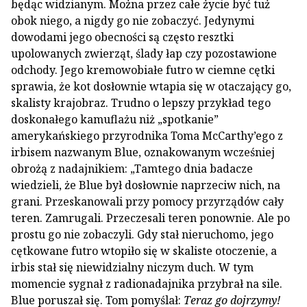
będąc widzianym. Można przez całe życie być tuż
obok niego, a nigdy go nie zobaczyć. Jedynymi
dowodami jego obecności są często resztki
upolowanych zwierząt, ślady łap czy pozostawione
odchody. Jego kremowobiałe futro w ciemne cętki
sprawia, że kot dosłownie wtapia się w otaczający go,
skalisty krajobraz. Trudno o lepszy przykład tego
doskonałego kamuflażu niż „spotkanie”
amerykańskiego przyrodnika Toma McCarthy’ego z
irbisem nazwanym Blue, oznakowanym wcześniej
obrożą z nadajnikiem: „Tamtego dnia badacze
wiedzieli, że Blue był dosłownie naprzeciw nich, na
grani. Przeskanowali przy pomocy przyrządów cały
teren. Zamrugali. Przeczesali teren ponownie. Ale po
prostu go nie zobaczyli. Gdy stał nieruchomo, jego
cętkowane futro wtopiło się w skaliste otoczenie, a
irbis stał się niewidzialny niczym duch. W tym
momencie sygnał z radionadajnika przybrał na sile.
Blue poruszał się. Tom pomyślał:
Teraz go dojrzymy!