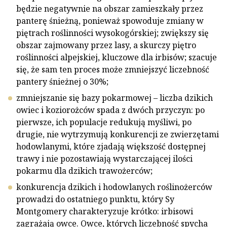
będzie negatywnie na obszar zamieszkały przez
panterę śnieżną, ponieważ spowoduje zmiany w
piętrach roślinności wysokogórskiej; zwiększy się
obszar zajmowany przez lasy, a skurczy piętro
roślinności alpejskiej, kluczowe dla irbisów; szacuje
się, że sam ten proces może zmniejszyć liczebność
pantery śnieżnej o 30%;
zmniejszanie się bazy pokarmowej – liczba dzikich
owiec i koziorożców spada z dwóch przyczyn: po
pierwsze, ich populacje redukują myśliwi, po
drugie, nie wytrzymują konkurencji ze zwierzętami
hodowlanymi, które zjadają większość dostępnej
trawy i nie pozostawiają wystarczającej ilości
pokarmu dla dzikich trawożerców;
konkurencja dzikich i hodowlanych roślinożerców
prowadzi do ostatniego punktu, który Sy
Montgomery charakteryzuje krótko: irbisowi
zagrażają owce. Owce, których liczebność spycha