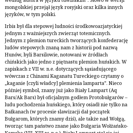
mongolskiej przejął język rosyjski oraz kilka innych
języków, w tym polski.
Irbis był dla stepowej ludności środkowoazjatyckiej
jednym z ważniejszych zwierząt totemicznych.
Jednym z plemion tureckich tworzących konfederację
ludów stepowych znaną nam z historii pod nazwą
Hunów, byli Barsilowie, notowani w źródłach
chińskich jako jedno z piętnastu plemion huńskich. W
zapiskach z VII w. n.e. dotyczących sąsiadującego
wówczas z Chinami Kaganatu Tureckiego czytamy o
„kaganie [czyli władcy] plemienia lamparta”. Nieco
później symbol, znany już jako Biały Lampart (Aq
Bars/Ak Bars) był oficjalnym godłem Protobułgarów –
ludu pochodzenia huńskiego, który osiadł nie tylko na
Bałkanach (w procesie slawizacji dał początek
Bułgarom, których znamy dziś), ale także nad Wołgą,
tworząc tam państwo znane jako Bułgaria Wołżańsko-
Kamska (VII–XIII w. n.e.). Biały Lampart stał się jej