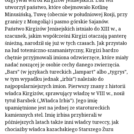
utworzył państwo, które obejmowało Kotlinę
Minusińską, Tuwę (obecnie w południowej Rosji, przy
granicy z Mongolią) i pasmo górskie Sajanów.
Państwo Kirgizów Jenisejskich istniało do XIII w., a
szacunek, jakim współcześni Kirgizi otaczają panterę
śnieżną, narodził się już w tych czasach. Jak przystało
na lud totemiczno-szamanistyczny, Kirgizi bardzo
chętnie przyjmowali imiona odzwierzęce, które miały
nadać noszącej je osobie cechy danego zwierzęcia.
„Bars” (w językach tureckich „lampart” albo „tygrys”,
w tym wypadku jednak „irbis”) należało do
najpopularniejszych imion. Pierwszy znany z historii
władca Kirgizów, sprawujący władzę w VIII w., nosił
tytuł Barsbek („Władca Irbis”). Jego imię
upamiętnione jest na jednej ze starotureckich
kamiennych stel. Imię irbisa przybierali w
późniejszych latach także inni władcy tureccy, jak
chociażby władca kazachskiego Starszego Żuzu