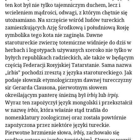
ten kot był nie tylko tajemniczym duchem, lecz i
wcieleniem mądrości, odwagi, z którym chętnie się
utożsamiano. Na szczęście wśród ludów tureckich
zamieszkujących Azję Środkową i południową Rosję
symbolika tego kota nie zaginęła. Dawne
starotureckie zwierzę totemiczne widnieje do dziś w
herbach i logotypach używanych szeroko nie tylko w
byłych republikach radzieckich, ale także w będącym
częścią Federacji Rosyjskiej Tatarstanie. Sama nazwa
„irbis” pochodzi zresztą z języka starotureckiego. Jak
podaje słownik etymologicznym dawnej turecczyzny
sir Gerarda Clausona, pierwotnym słowem
określającym panterę śnieżną był
irbiş
lub
irpiş
.
Wyraz ten zapożyczył język mongolski i przekształcił
w nazwę
irbis
, która właśnie stąd trafiła do
nomenklatury zoologicznej oraz została powtórnie
zapożyczona przez niektóre języki tureckie.
Pierwotne brzmienie słowa,
irbiş,
zachowało się
1
według autora w języku tuwińskim
. Słowo w wersji