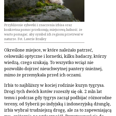
Przybliżenie sylwetki i znaczenia irbisa oraz
konkretna pomoc przekonują miejscową ludność, że
warto pomagać, aby symbol ich regionu przetrwał w
naturze. Fot. Lawrie Brailey
Określone miejsce, w które należało patrzeć,
celowniki optyczne i lornetki, kilku badaczy, którzy
wiedzą, czego szukają. To wszystko wciąż nie
pozwoliło dojrzeć nieuchwytnej pantery śnieżnej,
mimo że przemykała przed ich oczami.
Irbis to najbliższy w kociej rodzinie kuzyn tygrysa.
Drogi tych dwóch kotów rozeszły się ok. 2 mln lat
temu i podczas gdy tygrys zaczął podbijać różnorodne
tereny, od Syberii po indyjską i indonezyjską dżunglę,
irbis wybrał trudniejszą drogę, ale za to zapewniającą