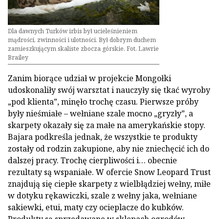
Dla dawnych Turków irbis był ucieleśnieniem
mądrości, zwinności i ulotności. Był dobrym duchem
zamieszkującym skaliste zbocza górskie. Fot. Lawrie
Brailey
Zanim biorące udział w projekcie Mongołki
udoskonaliły swój warsztat i nauczyły się tkać wyroby
„pod klienta”, minęło trochę czasu. Pierwsze próby
były nieśmiałe – wełniane szale mocno „gryzły”, a
skarpety okazały się za małe na amerykańskie stopy.
Bajara podkreśla jednak, że wszystkie te produkty
zostały od rodzin zakupione, aby nie zniechęcić ich do
dalszej pracy. Trochę cierpliwości i… obecnie
rezultaty są wspaniałe. W ofercie Snow Leopard Trust
znajdują się ciepłe skarpety z wielbłądziej wełny, miłe
w dotyku rękawiczki, szale z wełny jaka, wełniane
sakiewki, etui, maty czy ocieplacze do kubków.
Produkty są sprzedawane w sklepach ogrodów