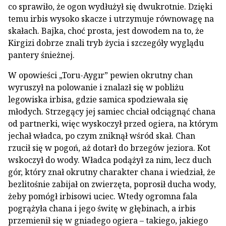
co sprawiło, że ogon wydłużył się dwukrotnie. Dzięki
temu irbis wysoko skacze i utrzymuje równowagę na
skałach. Bajka, choć prosta, jest dowodem na to, że
Kirgizi dobrze znali tryb życia i szczegóły wyglądu
pantery śnieżnej.
W opowieści „Toru-Aygır” pewien okrutny chan
wyruszył na polowanie i znalazł się w pobliżu
legowiska irbisa, gdzie samica spodziewała się
młodych. Strzegący jej samiec chciał odciągnąć chana
od partnerki, więc wyskoczył przed ogiera, na którym
jechał władca, po czym zniknął wśród skał. Chan
rzucił się w pogoń, aż dotarł do brzegów jeziora. Kot
wskoczył do wody. Władca podążył za nim, lecz duch
gór, który znał okrutny charakter chana i wiedział, że
bezlitośnie zabijał on zwierzęta, poprosił ducha wody,
żeby pomógł irbisowi uciec. Wtedy ogromna fala
pogrążyła chana i jego świtę w głębinach, a irbis
przemienił się w gniadego ogiera – takiego, jakiego