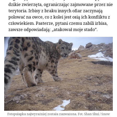
dzikie zwierzęta, ograniczając zajmowane przez nie
terytoria. Irbisy z braku innych ofiar zaczynają
polować na owce, co z kolei jest osią ich konfliktu z
człowiekiem. Pasterze, pytani czemu zabili irbisa,
zawsze odpowiadają: „atakował moje stado”.
Fotopułapka najwyraźniej została zauważona. Fot. Shan Shui / Snow