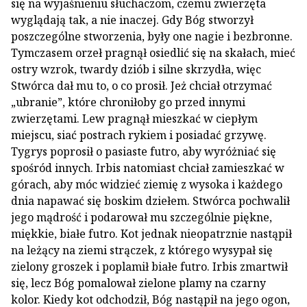
się na wyjaśnieniu słuchaczom, czemu zwierzęta
wyglądają tak, a nie inaczej. Gdy Bóg stworzył
poszczególne stworzenia, były one nagie i bezbronne.
Tymczasem orzeł pragnął osiedlić się na skałach, mieć
ostry wzrok, twardy dziób i silne skrzydła, więc
Stwórca dał mu to, o co prosił. Jeż chciał otrzymać
„ubranie”, które chroniłoby go przed innymi
zwierzętami. Lew pragnął mieszkać w ciepłym
miejscu, siać postrach rykiem i posiadać grzywę.
Tygrys poprosił o pasiaste futro, aby wyróżniać się
spośród innych. Irbis natomiast chciał zamieszkać w
górach, aby móc widzieć ziemię z wysoka i każdego
dnia napawać się boskim dziełem. Stwórca pochwalił
jego mądrość i podarował mu szczególnie piękne,
miękkie, białe futro. Kot jednak nieopatrznie nastąpił
na leżący na ziemi strączek, z którego wysypał się
zielony groszek i poplamił białe futro. Irbis zmartwił
się, lecz Bóg pomalował zielone plamy na czarny
kolor. Kiedy kot odchodził, Bóg nastąpił na jego ogon,