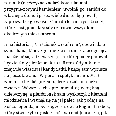
ratunek (mężczyzna znalazł kota z łapami
przygniecionymi kamieniem; uwolnił go, zaniósł do
własnego domu i przez wiele dni pielęgnował),
zaprowadził go właśnie tam do leczniczych źródeł,
które następnie dały siły i zdrowie wszystkim
okolicznym mieszkańcom.
Inna historia, „Pierścionek z szafirem”, opowiada o
synu chana, który zgodnie z wolą umierającego ojca
ma ożenić się z dziewczyną, na której palec pasował
będzie złoty pierścionek z szafirem. Gdy nikt nie
znajduje właściwej kandydatki, książę sam wyrusza
na poszukiwania. W górach spotyka irbisa. Miał
zamiar ustrzelić go z łuku, lecz strzała ominęła
zwierzę. Wówczas irbis przemienił się w piękną
dziewczynę, a pierścionek sam wyskoczył z kieszeni
młodzieńca i wsunął się na jej palec. Jak podaje na
końcu legenda, mówi się, że zarówno kagan Barsbek,
który stworzył kirgiskie państwo nad Jenisejem, jak i