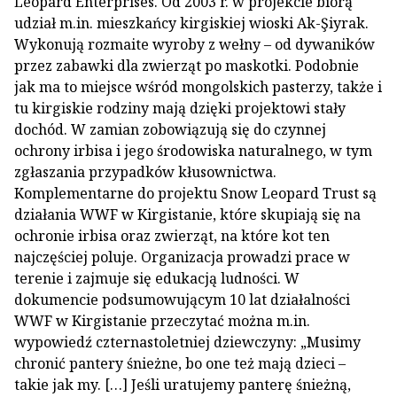
Leopard Enterprises. Od 2003 r. w projekcie biorą
udział m.in. mieszkańcy kirgiskiej wioski Ak-Şiyrak.
Wykonują rozmaite wyroby z wełny – od dywaników
przez zabawki dla zwierząt po maskotki. Podobnie
jak ma to miejsce wśród mongolskich pasterzy, także i
tu kirgiskie rodziny mają dzięki projektowi stały
dochód. W zamian zobowiązują się do czynnej
ochrony irbisa i jego środowiska naturalnego, w tym
zgłaszania przypadków kłusownictwa.
Komplementarne do projektu Snow Leopard Trust są
działania WWF w Kirgistanie, które skupiają się na
ochronie irbisa oraz zwierząt, na które kot ten
najczęściej poluje. Organizacja prowadzi prace w
terenie i zajmuje się edukacją ludności. W
dokumencie podsumowującym 10 lat działalności
WWF w Kirgistanie przeczytać można m.in.
wypowiedź czternastoletniej dziewczyny: „Musimy
chronić pantery śnieżne, bo one też mają dzieci –
takie jak my. […] Jeśli uratujemy panterę śnieżną,