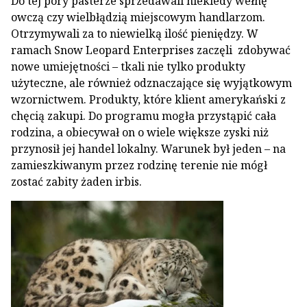
Do tej pory pasterze sprzedawali niekiedy wełnę
owczą czy wielbłądzią miejscowym handlarzom.
Otrzymywali za to niewielką ilość pieniędzy. W
ramach Snow Leopard Enterprises zaczęli zdobywać
nowe umiejętności – tkali nie tylko produkty
użyteczne, ale również odznaczające się wyjątkowym
wzornictwem. Produkty, które klient amerykański z
chęcią zakupi. Do programu mogła przystąpić cała
rodzina, a obiecywał on o wiele większe zyski niż
przynosił jej handel lokalny. Warunek był jeden – na
zamieszkiwanym przez rodzinę terenie nie mógł
zostać zabity żaden irbis.