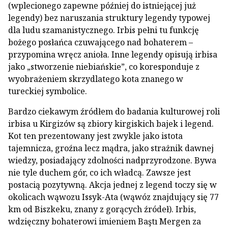
(wplecionego zapewne później do istniejącej już
legendy) bez naruszania struktury legendy typowej
dla ludu szamanistycznego. Irbis pełni tu funkcję
bożego posłańca czuwającego nad bohaterem –
przypomina wręcz anioła. Inne legendy opisują irbisa
jako „stworzenie niebiańskie”, co koresponduje z
wyobrażeniem skrzydlatego kota znanego w
tureckiej symbolice.
Bardzo ciekawym źródłem do badania kulturowej roli
irbisa u Kirgizów są zbiory kirgiskich bajek i legend.
Kot ten prezentowany jest zwykle jako istota
tajemnicza, groźna lecz mądra, jako strażnik dawnej
wiedzy, posiadający zdolności nadprzyrodzone. Bywa
nie tyle duchem gór, co ich władcą. Zawsze jest
postacią pozytywną. Akcja jednej z legend toczy się w
okolicach wąwozu Issyk-Ata (wąwóz znajdujący się 77
km od Biszkeku, znany z gorących źródeł). Irbis,
wdzięczny bohaterowi imieniem Baştı Mergen za