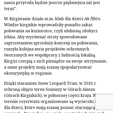
nasza przyroda będzie jeszcze piękniejsza niż jest
teraz”.
W Kirgistanie działa m.in. klub dla dzieci
Ak İlbirs
.
Władze kirgiskie wprowadziły ponadto zakaz
polowania na koziorożce, czyli ulubioną zdobycz
irbisa. Aby wyrównać straty spowodowane
zaprzestaniem sprzedaży koncesji na polowania,
ruszyła kolejna seria projektów ochronnych
tworzonych we współpracy z ludnością lokalną.
Kirgizi czerpią z nich pieniądze na swoje utrzymanie,
a same projekty mają szansę spopularyzować
ekoturystykę w regionie.
Dzięki staraniom Snow Leopard Trust, w 2016 r.
ochroną objęto teren Szamszy w Górach Ałatau
(Górach Kirgiskich), w północnej części kraju. Na
terenie rezerwatu organizowane są wycieczki i obozy
dla dzieci, które mają szansę poznać otaczającą je