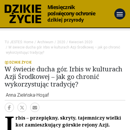
menu
TU JESTEŚ:
Home
Archiwum
2020
Kwiecień 2020
W świecie ducha gór. Irbis w kulturach Azji Środkowej – jak go chronić
wykorzystując tradycję?
DZIKIE ŻYCIE
W świecie ducha gór. Irbis w kulturach
Azji Środkowej – jak go chronić
wykorzystując tradycję?
Anna Zielińska-Hoşaf
I
rbis – przepiękny, skryty, tajemniczy wielki
kot zamieszkujący górskie rejony Azji.