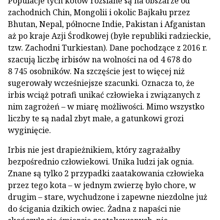
Populacje tych kotów rozsiane są na obszarze od
zachodnich Chin, Mongolii i okolic Bajkału przez
Bhutan, Nepal, północne Indie, Pakistan i Afganistan
aż po kraje Azji Środkowej (byłe republiki radzieckie,
tzw. Zachodni Turkiestan). Dane pochodzące z 2016 r.
szacują liczbę irbisów na wolności na od 4 678 do
8 745 osobników. Na szczęście jest to więcej niż
sugerowały wcześniejsze szacunki. Oznacza to, że
irbis wciąż potrafi unikać człowieka i związanych z
nim zagrożeń – w miarę możliwości. Mimo wszystko
liczby te są nadal zbyt małe, a gatunkowi grozi
wyginięcie.
Irbis nie jest drapieżnikiem, który zagrażałby
bezpośrednio człowiekowi. Unika ludzi jak ognia.
Znane są tylko 2 przypadki zaatakowania człowieka
przez tego kota – w jednym zwierzę było chore, w
drugim – stare, wychudzone i zapewne niezdolne już
do ścigania dzikich owiec. Żadna z napaści nie