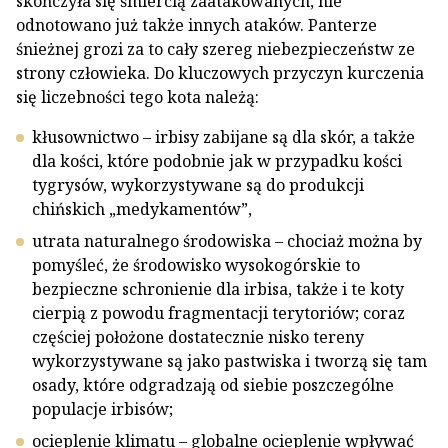
skończyła się śmiercią zaatakowanych, nie
odnotowano już także innych ataków. Panterze
śnieżnej grozi za to cały szereg niebezpieczeństw ze
strony człowieka. Do kluczowych przyczyn kurczenia
się liczebności tego kota należą:
kłusownictwo – irbisy zabijane są dla skór, a także
dla kości, które podobnie jak w przypadku kości
tygrysów, wykorzystywane są do produkcji
chińskich „medykamentów”,
utrata naturalnego środowiska – chociaż można by
pomyśleć, że środowisko wysokogórskie to
bezpieczne schronienie dla irbisa, także i te koty
cierpią z powodu fragmentacji terytoriów; coraz
częściej położone dostatecznie nisko tereny
wykorzystywane są jako pastwiska i tworzą się tam
osady, które odgradzają od siebie poszczególne
populacje irbisów;
ocieplenie klimatu – globalne ocieplenie wpływać