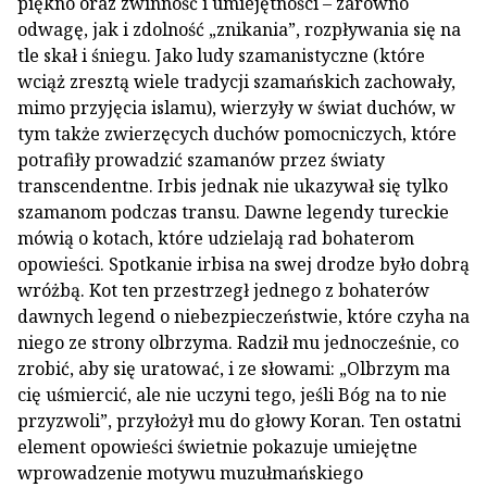
piękno oraz zwinność i umiejętności – zarówno
odwagę, jak i zdolność „znikania”, rozpływania się na
tle skał i śniegu. Jako ludy szamanistyczne (które
wciąż zresztą wiele tradycji szamańskich zachowały,
mimo przyjęcia islamu), wierzyły w świat duchów, w
tym także zwierzęcych duchów pomocniczych, które
potrafiły prowadzić szamanów przez światy
transcendentne. Irbis jednak nie ukazywał się tylko
szamanom podczas transu. Dawne legendy tureckie
mówią o kotach, które udzielają rad bohaterom
opowieści. Spotkanie irbisa na swej drodze było dobrą
wróżbą. Kot ten przestrzegł jednego z bohaterów
dawnych legend o niebezpieczeństwie, które czyha na
niego ze strony olbrzyma. Radził mu jednocześnie, co
zrobić, aby się uratować, i ze słowami: „Olbrzym ma
cię uśmiercić, ale nie uczyni tego, jeśli Bóg na to nie
przyzwoli”, przyłożył mu do głowy Koran. Ten ostatni
element opowieści świetnie pokazuje umiejętne
wprowadzenie motywu muzułmańskiego