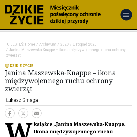
menu
TU JESTEŚ:
Home
Archiwum
2020
Listopad 2020
Janina Maszewska-Knappe – ikona międzywojennego ruchu ochrony
zwierząt
DZIKIE ŻYCIE
Janina Maszewska-Knappe – ikona
międzywojennego ruchu ochrony
zwierząt
Łukasz Smaga
W
książce „Janina Maszewska-Knappe.
Ikona międzywojennego ruchu