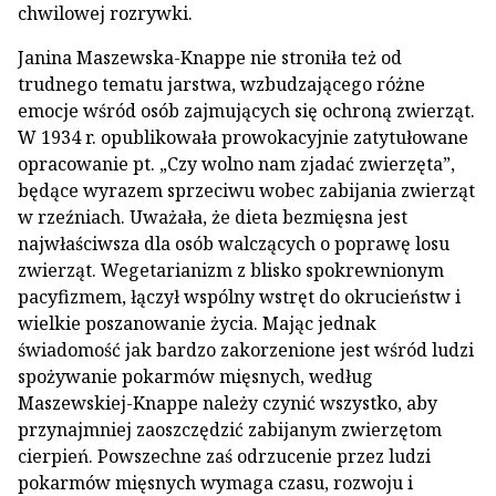
chwilowej rozrywki.
Janina Maszewska-Knappe nie stroniła też od
trudnego tematu jarstwa, wzbudzającego różne
emocje wśród osób zajmujących się ochroną zwierząt.
W 1934 r. opublikowała prowokacyjnie zatytułowane
opracowanie pt. „Czy wolno nam zjadać zwierzęta”,
będące wyrazem sprzeciwu wobec zabijania zwierząt
w rzeźniach. Uważała, że dieta bezmięsna jest
najwłaściwsza dla osób walczących o poprawę losu
zwierząt. Wegetarianizm z blisko spokrewnionym
pacyfizmem, łączył wspólny wstręt do okrucieństw i
wielkie poszanowanie życia. Mając jednak
świadomość jak bardzo zakorzenione jest wśród ludzi
spożywanie pokarmów mięsnych, według
Maszewskiej-Knappe należy czynić wszystko, aby
przynajmniej zaoszczędzić zabijanym zwierzętom
cierpień. Powszechne zaś odrzucenie przez ludzi
pokarmów mięsnych wymaga czasu, rozwoju i