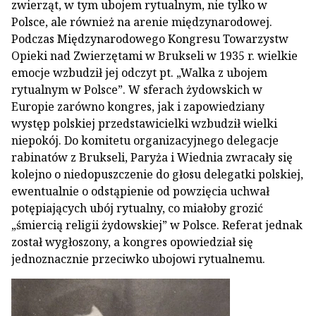
zwierząt, w tym ubojem rytualnym, nie tylko w
Polsce, ale również na arenie międzynarodowej.
Podczas Międzynarodowego Kongresu Towarzystw
Opieki nad Zwierzętami w Brukseli w 1935 r. wielkie
emocje wzbudził jej odczyt pt. „Walka z ubojem
rytualnym w Polsce”. W sferach żydowskich w
Europie zarówno kongres, jak i zapowiedziany
występ polskiej przedstawicielki wzbudził wielki
niepokój. Do komitetu organizacyjnego delegacje
rabinatów z Brukseli, Paryża i Wiednia zwracały się
kolejno o niedopuszczenie do głosu delegatki polskiej,
ewentualnie o odstąpienie od powzięcia uchwał
potępiających ubój rytualny, co miałoby grozić
„śmiercią religii żydowskiej” w Polsce. Referat jednak
został wygłoszony, a kongres opowiedział się
jednoznacznie przeciwko ubojowi rytualnemu.