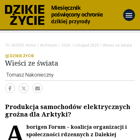
menu
TU JESTEŚ:
Home
Archiwum
2020
Listopad 2020
Wieści ze świata
DZIKIE ŻYCIE
Wieści ze świata
Tomasz Nakonieczny
Produkcja samochodów elektrycznych
groźna dla Arktyki?
A
borigen Forum – koalicja organizacji i
społeczności rdzennych z Dalekiej