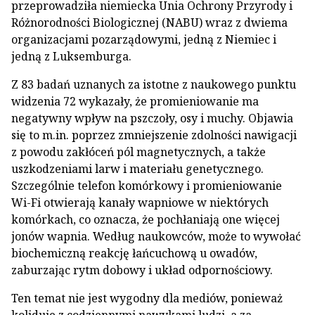
przeprowadziła niemiecka Unia Ochrony Przyrody i
Różnorodności Biologicznej (NABU) wraz z dwiema
organizacjami pozarządowymi, jedną z Niemiec i
jedną z Luksemburga.
Z 83 badań uznanych za istotne z naukowego punktu
widzenia 72 wykazały, że promieniowanie ma
negatywny wpływ na pszczoły, osy i muchy. Objawia
się to m.in. poprzez zmniejszenie zdolności nawigacji
z powodu zakłóceń pól magnetycznych, a także
uszkodzeniami larw i materiału genetycznego.
Szczególnie telefon komórkowy i promieniowanie
Wi-Fi otwierają kanały wapniowe w niektórych
komórkach, co oznacza, że pochłaniają one więcej
jonów wapnia. Według naukowców, może to wywołać
biochemiczną reakcję łańcuchową u owadów,
zaburzając rytm dobowy i układ odpornościowy.
Ten temat nie jest wygodny dla mediów, ponieważ