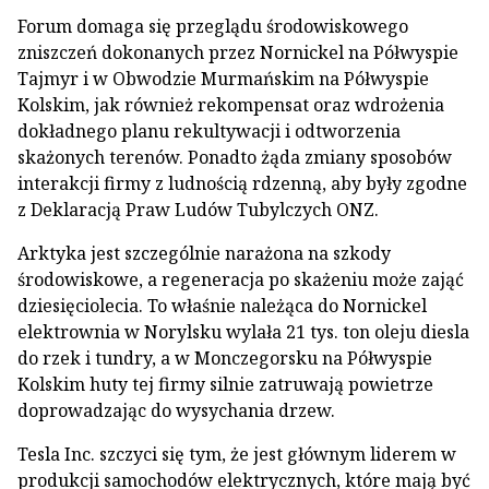
Forum domaga się przeglądu środowiskowego
zniszczeń dokonanych przez Nornickel na Półwyspie
Tajmyr i w Obwodzie Murmańskim na Półwyspie
Kolskim, jak również rekompensat oraz wdrożenia
dokładnego planu rekultywacji i odtworzenia
skażonych terenów. Ponadto żąda zmiany sposobów
interakcji firmy z ludnością rdzenną, aby były zgodne
z Deklaracją Praw Ludów Tubylczych ONZ.
Arktyka jest szczególnie narażona na szkody
środowiskowe, a regeneracja po skażeniu może zająć
dziesięciolecia. To właśnie należąca do Nornickel
elektrownia w Norylsku wylała 21 tys. ton oleju diesla
do rzek i tundry, a w Monczegorsku na Półwyspie
Kolskim huty tej firmy silnie zatruwają powietrze
doprowadzając do wysychania drzew.
Tesla Inc. szczyci się tym, że jest głównym liderem w
produkcji samochodów elektrycznych, które mają być