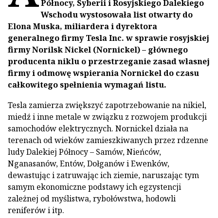
Północy, Syberii i Rosyjskiego Dalekiego
Wschodu wystosowała list otwarty do
Elona Muska, miliardera i dyrektora
generalnego firmy Tesla Inc. w sprawie rosyjskiej
firmy Norilsk Nickel (Nornickel) – głównego
producenta niklu o przestrzeganie zasad własnej
firmy i odmowę wspierania Nornickel do czasu
całkowitego spełnienia wymagań listu.
Tesla zamierza zwiększyć zapotrzebowanie na nikiel,
miedź i inne metale w związku z rozwojem produkcji
samochodów elektrycznych. Nornickel działa na
terenach od wieków zamieszkiwanych przez rdzenne
ludy Dalekiej Północy – Samów, Nieńców,
Nganasanów, Entów, Dołganów i Ewenków,
dewastując i zatruwając ich ziemie, naruszając tym
samym ekonomiczne podstawy ich egzystencji
zależnej od myślistwa, rybołówstwa, hodowli
reniferów i itp.