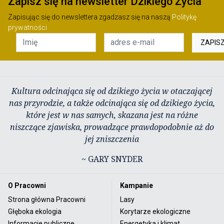
Zapisz się na newsletter Dzikiego Życia
Zapisując się do newslettera zgadzasz się na naszą
Politykę
prywatności
ZAPIS
Kultura odcinająca się od dzikiego życia w otaczającej
nas przyrodzie, a także odcinająca się od dzikiego życia,
które jest w nas samych, skazana jest na różne
niszczące zjawiska, prowadzące prawdopodobnie aż do
jej zniszczenia
~ GARY SNYDER
O Pracowni
Kampanie
Strona główna Pracowni
Lasy
Głęboka ekologia
Korytarze ekologiczne
Informacje publiczne
Energetyka i klimat