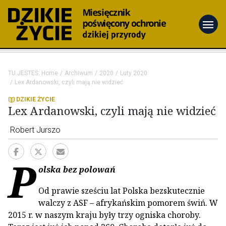
menu
TU JESTEŚ:
Home
Archiwum
2020
Luty 2020
Lex Ardanowski, czyli mają nie widzieć
DZIKIE ŻYCIE
Lex Ardanowski, czyli mają nie widzieć
Robert Jurszo
P
olska bez polowań
Od prawie sześciu lat Polska bezskutecznie
walczy z ASF – afrykańskim pomorem świń. W
2015 r. w naszym kraju były trzy ogniska choroby.