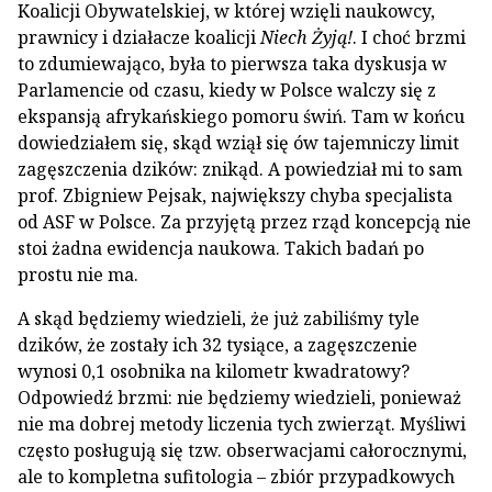
Koalicji Obywatelskiej, w której wzięli naukowcy,
prawnicy i działacze koalicji
Niech Żyją!
. I choć brzmi
to zdumiewająco, była to pierwsza taka dyskusja w
Parlamencie od czasu, kiedy w Polsce walczy się z
ekspansją afrykańskiego pomoru świń. Tam w końcu
dowiedziałem się, skąd wziął się ów tajemniczy limit
zagęszczenia dzików: znikąd. A powiedział mi to sam
prof. Zbigniew Pejsak, największy chyba specjalista
od ASF w Polsce. Za przyjętą przez rząd koncepcją nie
stoi żadna ewidencja naukowa. Takich badań po
prostu nie ma.
A skąd będziemy wiedzieli, że już zabiliśmy tyle
dzików, że zostały ich 32 tysiące, a zagęszczenie
wynosi 0,1 osobnika na kilometr kwadratowy?
Odpowiedź brzmi: nie będziemy wiedzieli, ponieważ
nie ma dobrej metody liczenia tych zwierząt. Myśliwi
często posługują się tzw. obserwacjami całorocznymi,
ale to kompletna sufitologia – zbiór przypadkowych