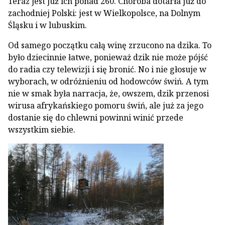
Teraz jest już ich ponad 260. Choroba dotarła już do
zachodniej Polski: jest w Wielkopolsce, na Dolnym
Śląsku i w lubuskim.
Od samego początku całą winę zrzucono na dzika. To
było dziecinnie łatwe, ponieważ dzik nie może pójść
do radia czy telewizji i się bronić. No i nie głosuje w
wyborach, w odróżnieniu od hodowców świń. A tym
nie w smak była narracja, że, owszem, dzik przenosi
wirusa afrykańskiego pomoru świń, ale już za jego
dostanie się do chlewni powinni winić przede
wszystkim siebie.