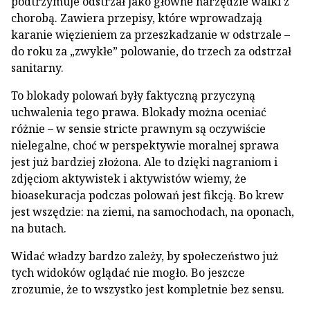
podtrzymuje odstrzał jako główne narzędzie walki z
chorobą. Zawiera przepisy, które wprowadzają
karanie więzieniem za przeszkadzanie w odstrzale –
do roku za „zwykłe” polowanie, do trzech za odstrzał
sanitarny.
To blokady polowań były faktyczną przyczyną
uchwalenia tego prawa. Blokady można oceniać
różnie – w sensie stricte prawnym są oczywiście
nielegalne, choć w perspektywie moralnej sprawa
jest już bardziej złożona. Ale to dzięki nagraniom i
zdjęciom aktywistek i aktywistów wiemy, że
bioasekuracja podczas polowań jest fikcją. Bo krew
jest wszędzie: na ziemi, na samochodach, na oponach,
na butach.
Widać władzy bardzo zależy, by społeczeństwo już
tych widoków oglądać nie mogło. Bo jeszcze
zrozumie, że to wszystko jest kompletnie bez sensu.