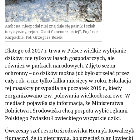
Ambona, nieopodal niej znajduje się paśnik i szlak
turystyczny, rejon „Ostoi Czarnorzeckiej”, Pogórze
Karpackie. Fot. Grzegorz Bożek
Dlatego od 2017 r. trwa w Polsce wielkie wybijanie
dzików: nie tylko w lasach gospodarczych, ale
również w parkach narodowych. Zdjęto sezon
ochronny – do dzików można już było strzelać przez
cały rok, a nie tylko kilka miesięcy w roku. Eskalacja
tej masakry przypadła na początek 2019 r., kiedy
zorganizowano tzw. polowania wielkoobszarowe. W
mediach pojawiła się informacja, że Ministerstwa
Rolnictwa i Środowiska chcą pospołu wybić rękami
Polskiego Związku Łowieckiego wszystkie dziki.
Ówczesny szef resortu środowiska Henryk Kowalczyk
tłumaczył, że to nieprawda, bo przecież plan łowiecki