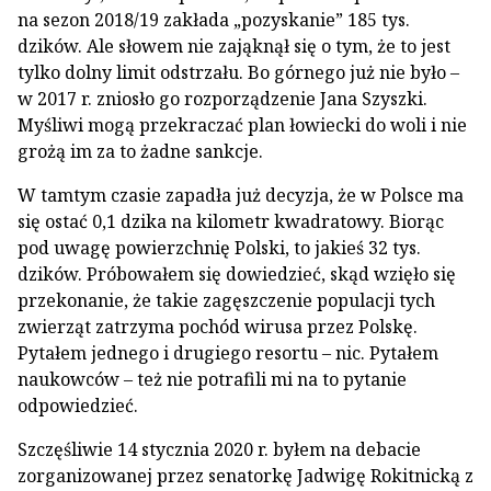
na sezon 2018/19 zakłada „pozyskanie” 185 tys.
dzików. Ale słowem nie zająknął się o tym, że to jest
tylko dolny limit odstrzału. Bo górnego już nie było –
w 2017 r. zniosło go rozporządzenie Jana Szyszki.
Myśliwi mogą przekraczać plan łowiecki do woli i nie
grożą im za to żadne sankcje.
W tamtym czasie zapadła już decyzja, że w Polsce ma
się ostać 0,1 dzika na kilometr kwadratowy. Biorąc
pod uwagę powierzchnię Polski, to jakieś 32 tys.
dzików. Próbowałem się dowiedzieć, skąd wzięło się
przekonanie, że takie zagęszczenie populacji tych
zwierząt zatrzyma pochód wirusa przez Polskę.
Pytałem jednego i drugiego resortu – nic. Pytałem
naukowców – też nie potrafili mi na to pytanie
odpowiedzieć.
Szczęśliwie 14 stycznia 2020 r. byłem na debacie
zorganizowanej przez senatorkę Jadwigę Rokitnicką z