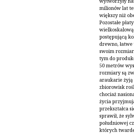
wytworzyły nasi
milionów lat t
większy niż ob
Pozostałe płat
wielkoskalową
postępującą ko
drewno, łatwe 
swoim rozmiar
tym do produk
50 metrów wyso
rozmiary są zw
araukarie żyją 
zbiorowisk roś
chociaż nasion
życia przyjmuj
przekształca s
sprawił, że sy
południowej cz
których twarde