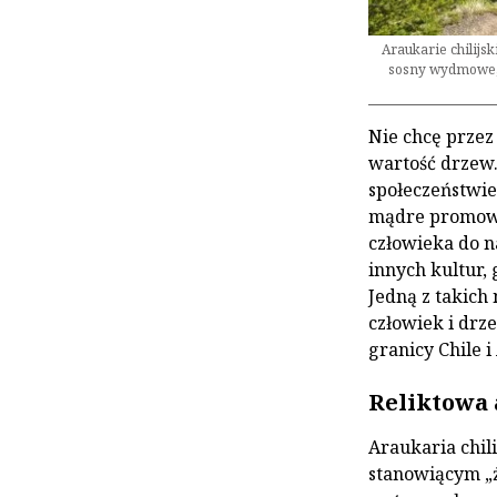
Araukarie chilijs
sosny wydmowe, k
Nie chcę przez 
wartość drzew
społeczeństwie
mądre promowan
człowieka do na
innych kultur, 
Jedną z takich 
człowiek i drz
granicy Chile i
Reliktowa 
Araukaria chili
stanowiącym „ż