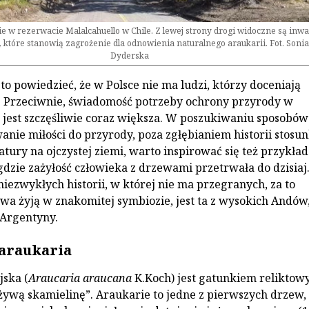
kie w rezerwacie Malalcahuello w Chile. Z lewej strony drogi widoczne są inw
tóre stanowią zagrożenie dla odnowienia naturalnego araukarii. Fot. Sonia
Dyderska
to powiedzieć, że w Polsce nie ma ludzi, którzy doceniają
. Przeciwnie, świadomość potrzeby ochrony przyrody w
 jest szczęśliwie coraz większa. W poszukiwaniu sposobów
ie miłości do przyrody, poza zgłębianiem historii stosu
tury na ojczystej ziemi, warto inspirować się też przykła
gdzie zażyłość człowieka z drzewami przetrwała do dzisiaj
niezwykłych historii, w której nie ma przegranych, za to
ewa żyją w znakomitej symbiozie, jest ta z wysokich Andów
 Argentyny.
araukaria
jska (
Araucaria araucana
K.Koch) jest gatunkiem reliktow
ywą skamielinę”. Araukarie to jedne z pierwszych drzew,