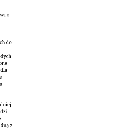
wi o
ych do
odych
żone
 dla
e
m
dniej
dzi
ę
edną z