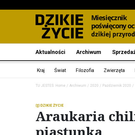
Aktualności
Archiwum
Sprzeda
Kraj
Świat
Filozofia
Zwierzęta
TU JESTEŚ:
Home
Archiwum
2020
Październik 2020
DZIKIE ŻYCIE
Araukaria chil
piastunka