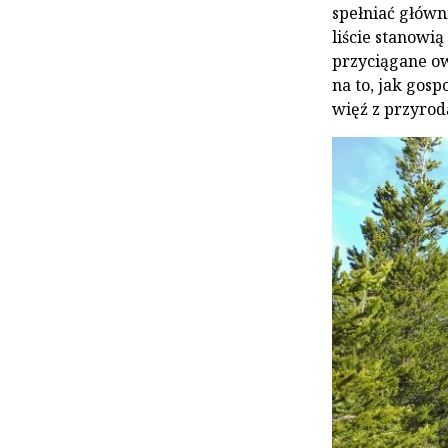
spełniać główni
liście stanowi
przyciągane ow
na to, jak gos
więź z przyrod