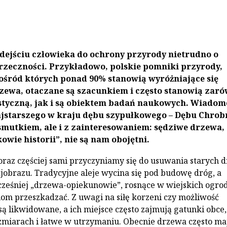
dejściu człowieka do ochrony przyrody nietrudno o
rzeczności. Przykładowo, polskie pomniki przyrody,
ośród których ponad 90% stanowią wyróżniające się
zewa, otaczane są szacunkiem i często stanowią zar
styczną, jak i są obiektem badań naukowych. Wiadom
jstarszego w kraju dębu szypułkowego – Dębu Chrob
 smutkiem, ale i z zainteresowaniem: sędziwe drzewa,
owie historii”, nie są nam obojętni.
oraz częściej sami przyczyniamy się do usuwania starych 
ajobrazu. Tradycyjne aleje wycina się pod budowę dróg, a
ześniej „drzewa-opiekunowie”, rosnące w wiejskich ogro
iom przeszkadzać. Z uwagi na siłę korzeni czy możliwość
są likwidowane, a ich miejsce często zajmują gatunki obce,
zmiarach i łatwe w utrzymaniu. Obecnie drzewa często ma