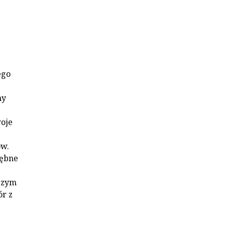
ego
ny
oje
ów.
rębne
szym
ór z