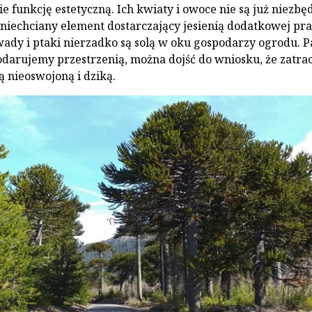
e funkcję estetyczną. Ich kwiaty i owoce nie są już niezbę
ą niechciany element dostarczający jesienią dodatkowej pra
ady i ptaki nierzadko są solą w oku gospodarzy ogrodu. P
podarujemy przestrzenią, można dojść do wniosku, że zatrac
ą nieoswojoną i dziką.