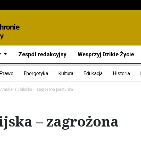
ż
Zespół redakcyjny
Wesprzyj Dzikie Życie
Prawo
Energetyka
Kultura
Edukacja
Historia
Araukaria chilijska – zagrożona piastunka
ijska – zagrożona