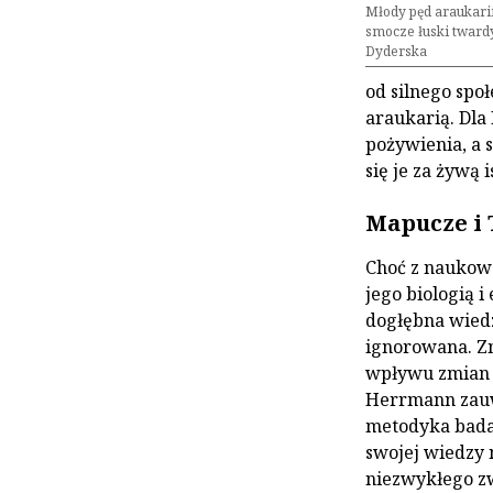
Młody pęd araukarii
smocze łuski twardy
Dyderska
od silnego spo
araukarią. Dl
pożywienia, a 
się je za żywą 
Mapucze i
Choć z naukow
jego biologią i
dogłębna wie
ignorowana. Z
wpływu zmian 
Herrmann zauw
metodyka bad
swojej wiedzy 
niezwykłego z