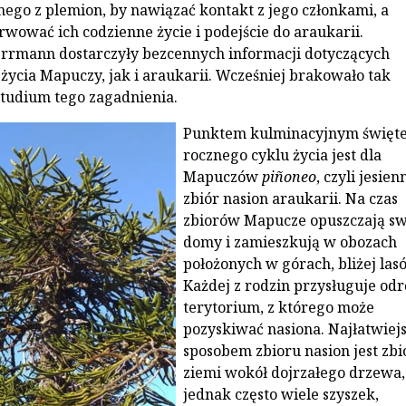
dnego z plemion, by nawiązać kontakt z jego członkami, a
rwować ich codzienne życie i podejście do araukarii.
rrmann dostarczyły bezcennych informacji dotyczących
życia Mapuczy, jak i araukarii. Wcześniej brakowało tak
tudium tego zagadnienia.
Punktem kulminacyjnym święt
rocznego cyklu życia jest dla
Mapuczów
piñoneo
, czyli jesien
zbiór nasion araukarii. Na czas
zbiorów Mapucze opuszczają sw
domy i zamieszkują w obozach
położonych w górach, bliżej las
Każdej z rodzin przysługuje od
terytorium, z którego może
pozyskiwać nasiona. Najłatwiej
sposobem zbioru nasion jest zbi
ziemi wokół dojrzałego drzewa,
jednak często wiele szyszek,