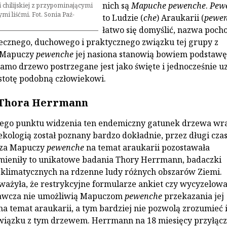
nich są
Mapuche pewenche
.
Pew
 chilijskiej z przypominającymi
mi liśćmi. Fot. Sonia Paź-
to Ludzie (
che
) Araukarii (
pewe
łatwo się domyślić, nazwa poch
łecznego, duchowego i praktycznego związku tej grupy z
a Mapuczy
pewenche
jej nasiona stanowią bowiem podstawę
samo drzewo postrzegane jest jako święte i jednocześnie u
istotę podobną człowiekowi.
 Thora Herrmann
ego punktu widzenia ten endemiczny gatunek drzewa wra
 ekologią został poznany bardzo dokładnie, przez długi cza
dza Mapuczy
pewenche
na temat araukarii pozostawała
mieniły to unikatowe badania Thory Herrmann, badaczki
klimatycznych na rdzenne ludy różnych obszarów Ziemi.
ażyła, że restrykcyjne formularze ankiet czy wycyzelow
awcza nie umożliwią Mapuczom
pewenche
przekazania jej
na temat araukarii, a tym bardziej nie pozwolą zrozumieć 
wiązku z tym drzewem. Herrmann na 18 miesięcy przyłącz