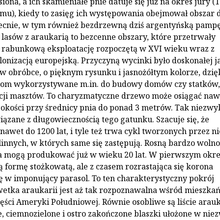
ona, a ich skamieniałe pnie datuje się już na okres jury (
emu), kiedy to zasięg ich występowania obejmował obszar 
ecnie, w tym również bezdrzewną dziś argentyńską pampę
y lasów z araukarią to bezcenne obszary, które przetrwały
 rabunkową eksploatację rozpoczętą w XVI wieku wraz z
lonizacją europejską. Przyczyną wycinki było doskonałej j
w obróbce, o pięknym rysunku i jasnożółtym kolorze, dzię
om wykorzystywane m.in. do budowy domów czy statków
cji masztów. To charyzmatyczne drzewo może osiągać naw
kości przy średnicy pnia do ponad 3 metrów. Tak niezwy
iązane z długowiecznością tego gatunku. Szacuje się, że
nawet do 1200 lat, i tyle też trwa cykl tworzonych przez ni
linnych, w których same się zastępują. Rosną bardzo wolno
a mogą produkować już w wieku 20 lat. W pierwszym okre
ą formę stożkowatą, ale z czasem rozrastająca się korona
ię w imponujący parasol. To ten charakterystyczny pokrój
lwetka araukarii jest aż tak rozpoznawalna wśród mieszka
ęści Ameryki Południowej. Równie osobliwe są liście arauk
, ciemnozielone i ostro zakończone blaszki ułożone w nie