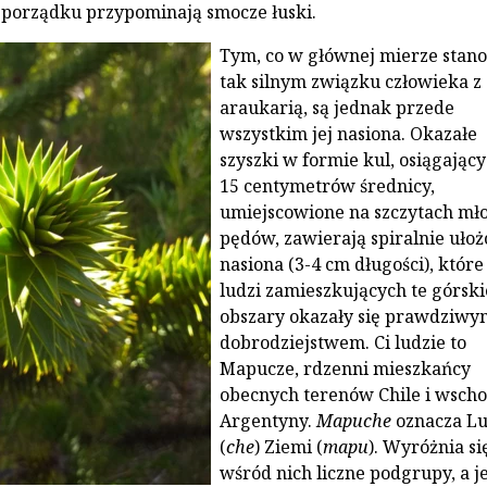
porządku przypominają smocze łuski.
Tym, co w głównej mierze stano
tak silnym związku człowieka z
araukarią, są jednak przede
wszystkim jej nasiona. Okazałe
szyszki w formie kul, osiągając
15 centymetrów średnicy,
umiejscowione na szczytach mł
pędów, zawierają spiralnie uło
nasiona (3-4 cm długości), które
ludzi zamieszkujących te górski
obszary okazały się prawdziwy
dobrodziejstwem. Ci ludzie to
Mapucze, rdzenni mieszkańcy
obecnych terenów Chile i wscho
Argentyny.
Mapuche
oznacza Lu
(
che
) Ziemi (
mapu
). Wyróżnia si
wśród nich liczne podgrupy, a j