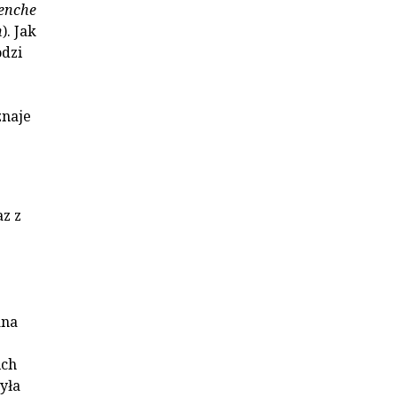
enche
n
). Jak
odzi
znaje
z z
s
ana
ich
yła