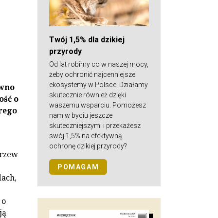
Twój 1,5% dla dzikiej
przyrody
Od lat robimy co w naszej mocy,
żeby ochronić najcenniejsze
ekosystemy w Polsce. Działamy
ówno
skutecznie również dzięki
ość o
waszemu wsparciu. Pomożesz
rego
nam w byciu jeszcze
skuteczniejszymi i przekażesz
swój 1,5% na efektywną
ochronę dzikiej przyrody?
drzew
POMAGAM
dach,
 o
ją