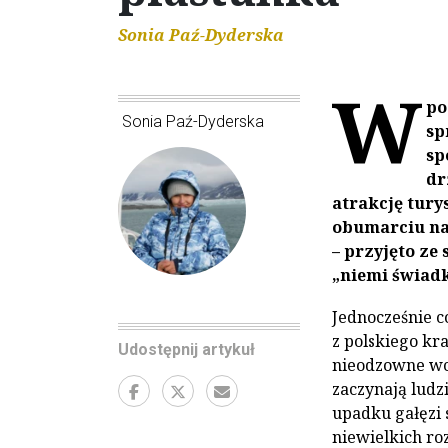
Sonia Paź-Dyderska
W
po
Sonia Paź-Dyderska
sp
sp
dr
atrakcję tury
obumarciu na
– przyjęto ze
„niemi świadk
Jednocześnie c
z polskiego kr
Udostępnij artykuł
nieodzowne wc
zaczynają ludz
upadku gałęzi 
niewielkich ro