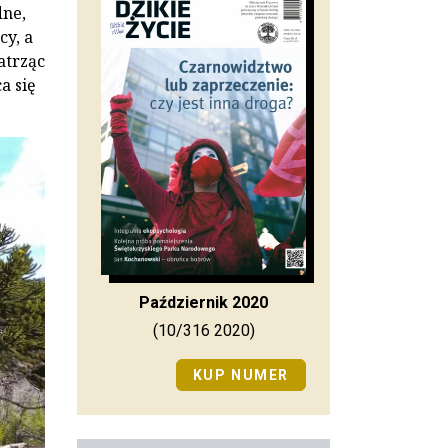
dne,
cy, a
atrząc
a się
Październik 2020
(10/316 2020)
KUP NUMER