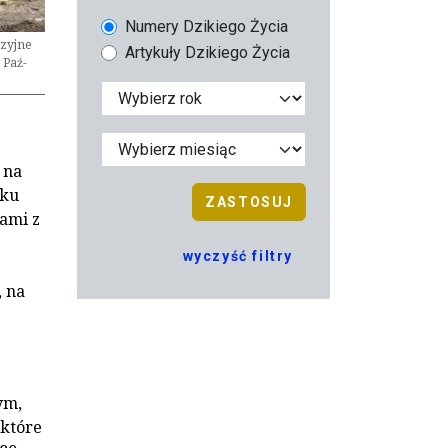
Numery Dzikiego Życia
azyjne
Artykuły Dzikiego Życia
 Paź-
 na
nku
ZASTOSUJ
dami z
.
wyczyść filtry
, na
ym,
 które