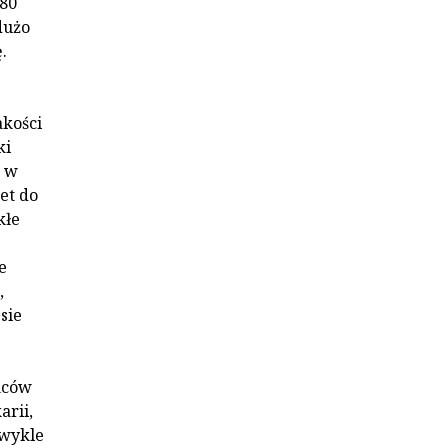
180
dużo
.
akości
ki
, w
et do
kłe
e
,
sie
ńców
arii,
zwykle