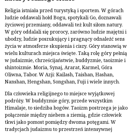
Religia istniała przed turystyką i sportem. W górach
ludzie oddawali hołd Bogu, spotykali Go, doznawali
życiowej przemiany, oddawali też kult siłom natury.
W góry oddalali się prorocy, zarówno ludzie majętni i
ubodzy, ludzie poszukujący i pragnący odnaleźć sens
życia w atmosferze skupienia i ciszy. Góry stanowią w
wielu kulturach miejsca święte. Taką rolę góry pełnią
w judaizmie, chrześcijaństwie, buddyzmie, taoizmie i
shintoizmie. Moria, Synaj, Ararat, Karmel, Góra
Oliwna, Tabor. W Azji: Kailash, Taishan, Hashan,
Nanshan, Hengshan, Songshan, Fuji i wiele innych.
Dla człowieka religijnego to miejsce wyjątkowej
podróży. W buddyzmie góry, przede wszystkim
Himalaje, to siedziba bogów. Taoizm postrzega je jako
połączenie między niebem a ziemią, gdzie człowiek
tkwi jako pomost pomiędzy dwoma potęgami. W
tradycjach judaizmu to przestrzeń intensywnej