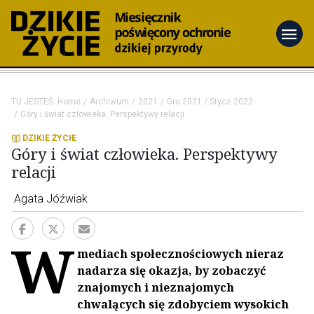
menu
TU JESTEŚ:
Home
Archiwum
2021
Gru 2021 / Stycz 2022
Góry i świat człowieka. Perspektywy relacji
DZIKIE ŻYCIE
Góry i świat człowieka. Perspektywy
relacji
Agata Jóźwiak
W
mediach społecznościowych nieraz
nadarza się okazja, by zobaczyć
znajomych i nieznajomych
chwalących się zdobyciem wysokich