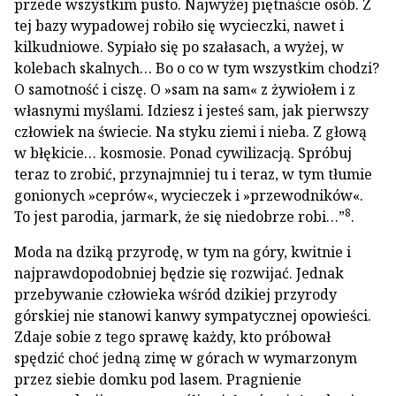
przede wszystkim pusto. Najwyżej piętnaście osób. Z
tej bazy wypadowej robiło się wycieczki, nawet i
kilkudniowe. Sypiało się po szałasach, a wyżej, w
kolebach skalnych… Bo o co w tym wszystkim chodzi?
O samotność i ciszę. O »sam na sam« z żywiołem i z
własnymi myślami. Idziesz i jesteś sam, jak pierwszy
człowiek na świecie. Na styku ziemi i nieba. Z głową
w błękicie… kosmosie. Ponad cywilizacją. Spróbuj
teraz to zrobić, przynajmniej tu i teraz, w tym tłumie
gonionych »ceprów«, wycieczek i »przewodników«.
8
To jest parodia, jarmark, że się niedobrze robi…”
.
Moda na dziką przyrodę, w tym na góry, kwitnie i
najprawdopodobniej będzie się rozwijać. Jednak
przebywanie człowieka wśród dzikiej przyrody
górskiej nie stanowi kanwy sympatycznej opowieści.
Zdaje sobie z tego sprawę każdy, kto próbował
spędzić choć jedną zimę w górach w wymarzonym
przez siebie domku pod lasem. Pragnienie