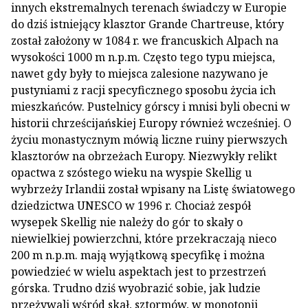
innych ekstremalnych terenach świadczy w Europie
do dziś istniejący klasztor Grande Chartreuse, który
został założony w 1084 r. we francuskich Alpach na
wysokości 1000 m n.p.m. Często tego typu miejsca,
nawet gdy były to miejsca zalesione nazywano je
pustyniami z racji specyficznego sposobu życia ich
mieszkańców. Pustelnicy górscy i mnisi byli obecni w
historii chrześcijańskiej Europy również wcześniej. O
życiu monastycznym mówią liczne ruiny pierwszych
klasztorów na obrzeżach Europy. Niezwykły relikt
opactwa z szóstego wieku na wyspie Skellig u
wybrzeży Irlandii został wpisany na Listę światowego
dziedzictwa UNESCO w 1996 r. Chociaż zespół
wysepek Skellig nie należy do gór to skały o
niewielkiej powierzchni, które przekraczają nieco
200 m n.p.m. mają wyjątkową specyfikę i można
powiedzieć w wielu aspektach jest to przestrzeń
górska. Trudno dziś wyobrazić sobie, jak ludzie
przeżywali wśród skał, sztormów, w monotonii