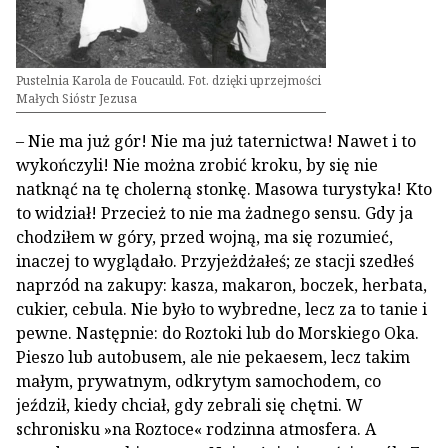
Pustelnia Karola de Foucauld. Fot. dzięki uprzejmości
Małych Sióstr Jezusa
– Nie ma już gór! Nie ma już taternictwa! Nawet i to
wykończyli! Nie można zrobić kroku, by się nie
natknąć na tę cholerną stonkę. Masowa turystyka! Kto
to widział! Przecież to nie ma żadnego sensu. Gdy ja
chodziłem w góry, przed wojną, ma się rozumieć,
inaczej to wyglądało. Przyjeżdżałeś; ze stacji szedłeś
naprzód na zakupy: kasza, makaron, boczek, herbata,
cukier, cebula. Nie było to wybredne, lecz za to tanie i
pewne. Następnie: do Roztoki lub do Morskiego Oka.
Pieszo lub autobusem, ale nie pekaesem, lecz takim
małym, prywatnym, odkrytym samochodem, co
jeździł, kiedy chciał, gdy zebrali się chętni. W
schronisku »na Roztoce« rodzinna atmosfera. A