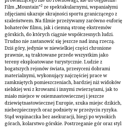
prowadzącego nie do równowagi, ale do otępienia?
2
Film „Mountain”
ze spektakularnymi, wspaniałymi
zdjęciami ukazuje skrajności sportu graniczącego z
szaleństwem. Na filmie przeżywamy zarówno euforię
bohaterów filmu, jak i ciemną stronę ekstremów
górskich, do których ciągnie współczesnych ludzi.
Trudno nie zastanowić się jeszcze nad inną rzeczą.
Dziś góry, jedynie w niewielkiej części chronione
prawnie, są traktowane przede wszystkim jako
tereny eksploatowane turystycznie. Ludzie z
bogatszych rejonów świata, przesyceni dobrami
materialnymi, wykonujący najczęściej prace w
zamkniętych pomieszczeniach, bardziej niż widoków
sielskiej wsi z krowami i innymi zwierzętami, jak to
miało miejsce w osiemnastowiecznej i jeszcze
dziewiętnastowiecznej Europie, szuka miejsc dzikich,
niebezpiecznych oraz podniety w przeżyciu ryzyka.
Stąd wspinaczka bez asekuracji, biegi po wysokich
górach, kolarstwo górskie. Postrzeganie gór oraz styl