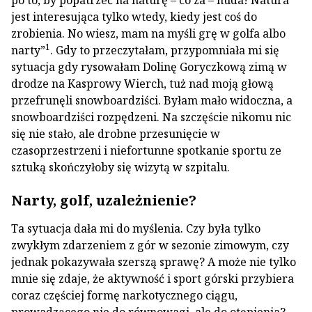
po to, by popatrzeć na naturę – co za – nuda! Natura
jest interesująca tylko wtedy, kiedy jest coś do
zrobienia. No wiesz, mam na myśli grę w golfa albo
1
narty”
. Gdy to przeczytałam, przypomniała mi się
sytuacja gdy rysowałam Dolinę Goryczkową zimą w
drodze na Kasprowy Wierch, tuż nad moją głową
przefrunęli snowboardziści. Byłam mało widoczna, a
snowboardziści rozpędzeni. Na szczęście nikomu nic
się nie stało, ale drobne przesunięcie w
czasoprzestrzeni i niefortunne spotkanie sportu ze
sztuką skończyłoby się wizytą w szpitalu.
Narty, golf, uzależnienie?
Ta sytuacja dała mi do myślenia. Czy była tylko
zwykłym zdarzeniem z gór w sezonie zimowym, czy
jednak pokazywała szerszą sprawę? A może nie tylko
mnie się zdaje, że aktywność i sport górski przybiera
coraz częściej formę narkotycznego ciągu,