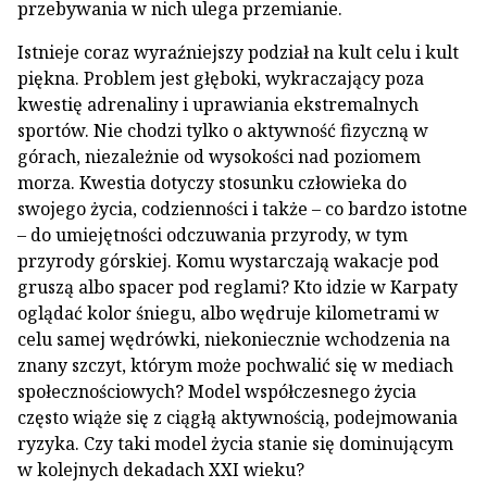
przebywania w nich ulega przemianie.
Istnieje coraz wyraźniejszy podział na kult celu i kult
piękna. Problem jest głęboki, wykraczający poza
kwestię adrenaliny i uprawiania ekstremalnych
sportów. Nie chodzi tylko o aktywność fizyczną w
górach, niezależnie od wysokości nad poziomem
morza. Kwestia dotyczy stosunku człowieka do
swojego życia, codzienności i także – co bardzo istotne
– do umiejętności odczuwania przyrody, w tym
przyrody górskiej. Komu wystarczają wakacje pod
gruszą albo spacer pod reglami? Kto idzie w Karpaty
oglądać kolor śniegu, albo wędruje kilometrami w
celu samej wędrówki, niekoniecznie wchodzenia na
znany szczyt, którym może pochwalić się w mediach
społecznościowych? Model współczesnego życia
często wiąże się z ciągłą aktywnością, podejmowania
ryzyka. Czy taki model życia stanie się dominującym
w kolejnych dekadach XXI wieku?