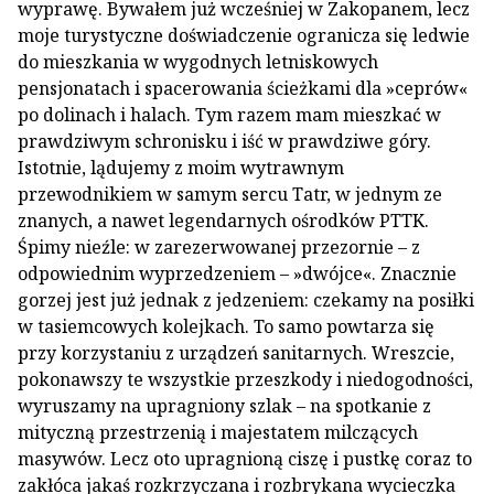
wyprawę. Bywałem już wcześniej w Zakopanem, lecz
moje turystyczne doświadczenie ogranicza się ledwie
do mieszkania w wygodnych letniskowych
pensjonatach i spacerowania ścieżkami dla »ceprów«
po dolinach i halach. Tym razem mam mieszkać w
prawdziwym schronisku i iść w prawdziwe góry.
Istotnie, lądujemy z moim wytrawnym
przewodnikiem w samym sercu Tatr, w jednym ze
znanych, a nawet legendarnych ośrodków PTTK.
Śpimy nieźle: w zarezerwowanej przezornie – z
odpowiednim wyprzedzeniem – »dwójce«. Znacznie
gorzej jest już jednak z jedzeniem: czekamy na posiłki
w tasiemcowych kolejkach. To samo powtarza się
przy korzystaniu z urządzeń sanitarnych. Wreszcie,
pokonawszy te wszystkie przeszkody i niedogodności,
wyruszamy na upragniony szlak – na spotkanie z
mityczną przestrzenią i majestatem milczących
masywów. Lecz oto upragnioną ciszę i pustkę coraz to
zakłóca jakaś rozkrzyczana i rozbrykana wycieczka