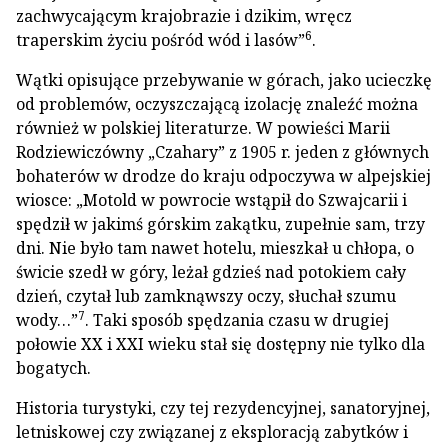
zachwycającym krajobrazie i dzikim, wręcz
6
traperskim życiu pośród wód i lasów”
.
Wątki opisujące przebywanie w górach, jako ucieczkę
od problemów, oczyszczającą izolację znaleźć można
również w polskiej literaturze. W powieści Marii
Rodziewiczówny „Czahary” z 1905 r. jeden z głównych
bohaterów w drodze do kraju odpoczywa w alpejskiej
wiosce: „Motold w powrocie wstąpił do Szwajcarii i
spędził w jakimś górskim zakątku, zupełnie sam, trzy
dni. Nie było tam nawet hotelu, mieszkał u chłopa, o
świcie szedł w góry, leżał gdzieś nad potokiem cały
dzień, czytał lub zamknąwszy oczy, słuchał szumu
7
wody…”
. Taki sposób spędzania czasu w drugiej
połowie XX i XXI wieku stał się dostępny nie tylko dla
bogatych.
Historia turystyki, czy tej rezydencyjnej, sanatoryjnej,
letniskowej czy związanej z eksploracją zabytków i