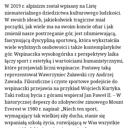
W 2019 r. alpinizm został wpisany na Listę
niematerialnego dziedzictwa kulturowego ludzkości.
W swoich ideach, jakiekolwiek tragiczne miał
początki, jak wiele ma na swoim koncie ofiar i jak
zmienił nasze postrzeganie gór, jest zdumiewającą,
fascynującą dyscypliną sportową, która wykształciła
wiele wybitnych osobowości i także kontemplatyków
gór. Wspinaczka wysokogórska z perspektywy laika
łączy sport z estetyką i wartościami humanistycznymi,
które przejawiali liczni wspinacze. Postawę taką
reprezentował Wawrzyniec Żuławski czy Andrzej
Zawada. Filozoficzne i czyste sportowe podejście do
wspinaczki przejawia na przykład Wojciech Kurtyka.
Taki rodzaj bycia z górami wspierał Jan Paweł II. – W
historycznej depeszy do zdobywców zimowego Mount
Everest w 1980 r. napisał: „Niech ten sport,
wymagający tak wielkiej siły ducha, stanie się
wspaniałą szkołą życia, rozwijającą w Was wszystkie