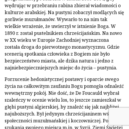
wędrując w przebraniu rabina zbierał wiadomości o
kulturze arabskiej. Na pustyni zobaczył modlących się
gorliwie muzułmanów. Wywarło to na nim tak
wielkie wrażenie, że uwierzył w istnienie Boga. W
1890 r. został pustelnikiem chrześcijańskim. Na nowo
w XX wieku w Europie Zachodniej wyznaczona
została droga do pierwotnego monastycyzmu. Gdzie
scenerią spotkania człowieka z Bogiem nie było
bezpieczeństwo miasta, ale dzika natura i jedno z
najniebezpieczniejszych miejsc do życia – pustynia.
Porzucenie hedonistycznej postawy i oparcie swego
życia na całkowitym zaufaniu Bogu pomogła odnaleźć
wewnętrzny pokój. Nie dość, że De Foucauld wybrał
szaleńczy w ocenie wielu los, to jeszcze zamieszkał w
głębi pustyni algierskiej, by znaleźć się jak najbliżej
najuboższych. Był jedynym chrześcijaninem wśród
społeczności muzułmańskiej i koczowniczej. Po latach
szukania swojego miejsca m.in. w Syrii, Ziemi Świętej