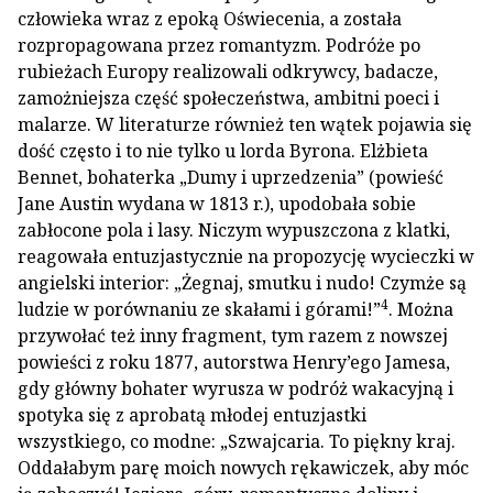
człowieka wraz z epoką Oświecenia, a została
rozpropagowana przez romantyzm. Podróże po
rubieżach Europy realizowali odkrywcy, badacze,
zamożniejsza część społeczeństwa, ambitni poeci i
malarze. W literaturze również ten wątek pojawia się
dość często i to nie tylko u lorda Byrona. Elżbieta
Bennet, bohaterka „Dumy i uprzedzenia” (powieść
Jane Austin wydana w 1813 r.), upodobała sobie
zabłocone pola i lasy. Niczym wypuszczona z klatki,
reagowała entuzjastycznie na propozycję wycieczki w
angielski interior: „Żegnaj, smutku i nudo! Czymże są
4
ludzie w porównaniu ze skałami i górami!”
. Można
przywołać też inny fragment, tym razem z nowszej
powieści z roku 1877, autorstwa Henry’ego Jamesa,
gdy główny bohater wyrusza w podróż wakacyjną i
spotyka się z aprobatą młodej entuzjastki
wszystkiego, co modne: „Szwajcaria. To piękny kraj.
Oddałabym parę moich nowych rękawiczek, aby móc