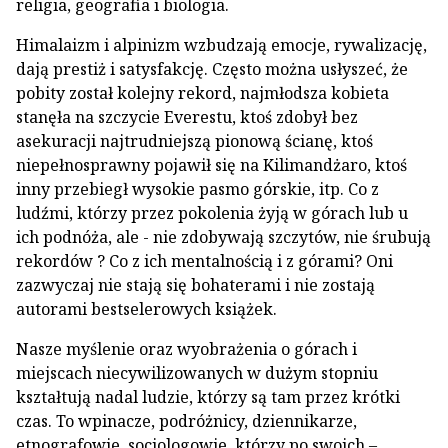
religia, geografia i biologia.
Himalaizm i alpinizm wzbudzają emocje, rywalizację,
dają prestiż i satysfakcję. Często można usłyszeć, że
pobity został kolejny rekord, najmłodsza kobieta
stanęła na szczycie Everestu, ktoś zdobył bez
asekuracji najtrudniejszą pionową ścianę, ktoś
niepełnosprawny pojawił się na Kilimandżaro, ktoś
inny przebiegł wysokie pasmo górskie, itp. Co z
ludźmi, którzy przez pokolenia żyją w górach lub u
ich podnóża, ale - nie zdobywają szczytów, nie śrubują
rekordów ? Co z ich mentalnością i z górami? Oni
zazwyczaj nie stają się bohaterami i nie zostają
autorami bestselerowych książek.
Nasze myślenie oraz wyobrażenia o górach i
miejscach niecywilizowanych w dużym stopniu
kształtują nadal ludzie, którzy są tam przez krótki
czas. To wpinacze, podróżnicy, dziennikarze,
etnografowie, socjologowie, którzy po swoich –