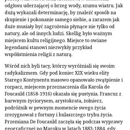
odgłosu uderzającej o brzeg wody, szumu wiatru. Jak
dużą wykazali determinację, by znaleźć sposób na
skupienie i pokonanie samego siebie, a zarazem jak
duże musiały być zagrożenia płynące nie tylko od
natury, ale od innych ludzi. Skellig było ważnym
miejscem kultu religijnego. Miejsce to owiane
legendami stanowi niezwykły przykład
współistnienia religii z naturą.
Wśród nich byli tacy, którzy wyróżniali się swoim
radykalizmem. Gdy pod koniec XIX wieku elity
Starego Kontynentu masowo opanowało zwątpienie i
rozpacz, miejscem przeznaczenia dla Karola de
Foucauld (1858-1916) okazała się pustynia. Francuz z
barwnym życiorysem, arystokrata, żołnierz,
podróżnik w pewnym momencie swego życia
zrezygnował z fortuny i hulaszczego trybu życia.
Przemiana De Foucauld zaczęła się podczas wyprawy
geograficznej po Maroku w latach 1883-1884, gdy