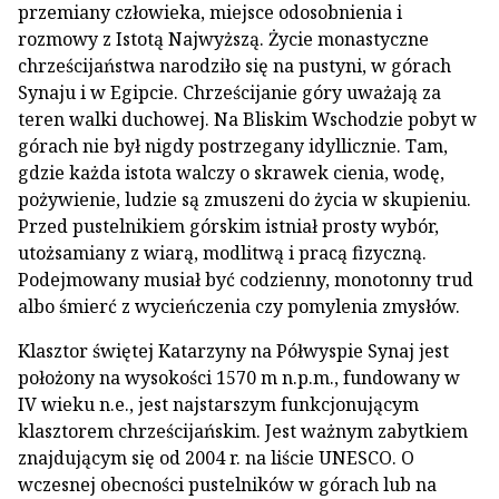
przemiany człowieka, miejsce odosobnienia i
rozmowy z Istotą Najwyższą. Życie monastyczne
chrześcijaństwa narodziło się na pustyni, w górach
Synaju i w Egipcie. Chrześcijanie góry uważają za
teren walki duchowej. Na Bliskim Wschodzie pobyt w
górach nie był nigdy postrzegany idyllicznie. Tam,
gdzie każda istota walczy o skrawek cienia, wodę,
pożywienie, ludzie są zmuszeni do życia w skupieniu.
Przed pustelnikiem górskim istniał prosty wybór,
utożsamiany z wiarą, modlitwą i pracą fizyczną.
Podejmowany musiał być codzienny, monotonny trud
albo śmierć z wycieńczenia czy pomylenia zmysłów.
Klasztor świętej Katarzyny na Półwyspie Synaj jest
położony na wysokości 1570 m n.p.m., fundowany w
IV wieku n.e., jest najstarszym funkcjonującym
klasztorem chrześcijańskim. Jest ważnym zabytkiem
znajdującym się od 2004 r. na liście UNESCO. O
wczesnej obecności pustelników w górach lub na