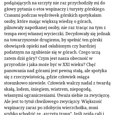
podążających na szczyty nie raz przychodziły mi do
głowy pytania o etos wspinaczy i turysty górskiego.
Czasami podczas wędrówek górskich spotykałam
osoby, które mając większą wiedzę o górach,
pilnowały napotkanej osoby, nie raz tracąc na tym z
tempa swej własnej wycieczki. Decydowały się jednak
na towarzyszenie drugiemu, by spełnić ten górski
obowiązek opieki nad osłabionym czy bardziej
podatnym na zgubienie się w górach. Czego uczą
zatem dziś góry? Czym jest nasza obecność w
przyrodzie i jaka może być w XXI wieku? Chęć
panowania nad górami jest pewną stałą, ale spotyka
się z rzeczywistością, gdzie człowiek osiąga
stosunkowo niewiele. Człowiek walczy nadal z twardą
skałą, lodem, śniegiem, wiatrem, niepogodą,
własnymi ograniczeniami. Uważa siebie za zwycięzcę.
Ale jest to tytuł chwilowego zwycięzcy. Większość
wspinaczy zaraz po zdobyciu wierzchołka, musi
szybko schodzić ze „szczytu tronu”. Jeśli zejdą cali i