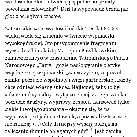
wartości ludzkie i otwierającą pełne horyzonty
9
powołania człowieka”
. Dziś ta wypowiedź brzmi jak
głos z odległych czasów.
Zatem jakie są te wartości ludzkie? Od lat 80. XX
wieku wiele się zmieniło w świecie wspinaczki
wysokogórskiej. Oto przypomnienie fragmentu
wywiadu z himalaistą Maciejem Pawlikowskim
zamieszczonego w czasopiśmie Tatrzańskiego Parku
Narodowego „Tatry”, gdzie padło pytanie o etykę
współczesnej wspinaczki: „Zauważyłem, że powoli
zanika poczucie wspólnoty i więzi partnerskiej, każdy
chce odnieść własny sukces. Najlepiej, żeby to był
sukces maksymalny i wyłącznie mój. Zaczęło zanikać
poczucie drużyny, wyprawy, zespołu. Lansować tylko
siebie i swojego sponsora – okazuje się, że na
wyprawie jest jeden człowiek, a pozostali właściwie
nie istnieją. (…) Cały dzisiejszy wyścig polega na
10
zaliczaniu tłumnie obleganych gór”
. Jeśli zanika