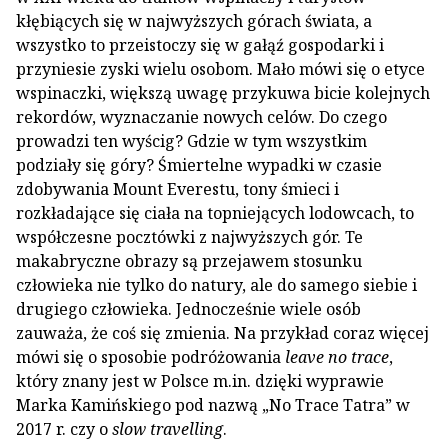
kłębiących się w najwyższych górach świata, a
wszystko to przeistoczy się w gałąź gospodarki i
przyniesie zyski wielu osobom. Mało mówi się o etyce
wspinaczki, większą uwagę przykuwa bicie kolejnych
rekordów, wyznaczanie nowych celów. Do czego
prowadzi ten wyścig? Gdzie w tym wszystkim
podziały się góry? Śmiertelne wypadki w czasie
zdobywania Mount Everestu, tony śmieci i
rozkładające się ciała na topniejących lodowcach, to
współczesne pocztówki z najwyższych gór. Te
makabryczne obrazy są przejawem stosunku
człowieka nie tylko do natury, ale do samego siebie i
drugiego człowieka. Jednocześnie wiele osób
zauważa, że coś się zmienia. Na przykład coraz więcej
mówi się o sposobie podróżowania
leave no trace
,
który znany jest w Polsce m.in. dzięki wyprawie
Marka Kamińskiego pod nazwą „No Trace Tatra” w
2017 r. czy o
slow travelling
.