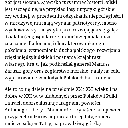
gór jest złożona. Zjawisko turyzmu w historii Polski
jest szczególne, na przykład losy turystyki górskiej
czy wodnej, w przededniu odzyskania niepodległości i
w międzywojniu mają wymiar patriotyczny, mocno
wychowawczy. Turystyka jako rozwijająca się gałąź
działalności gospodarczej i sportowej miała duże
znaczenie dla formacji charakterów młodego
pokolenia, wzmocnienia ducha polskiego, rozwijania
więzi międzyludzkich i poznania krajobrazu
własnego kraju. Jak podkreślał generał Mariusz
Zaruski góry oraz żeglarstwo morskie, miały na celu
wypracowanie w młodych Polakach hartu ducha.
Ale to co się dzieje na przełomie XX i XXI wieku i na
dobre w XXI w. w ulubionych przez Polaków i Polki
Tatrach dobrze ilustruje fragment powieści
Antoniego Libery: „Mam może trzynaście lat i pewien
przyjaciel rodziców, alpinista starej daty, zabiera
mnie ze sobą w Tatry, na prawdziwą górską