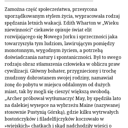
Zamożna część społeczeństwa, przesycona
uporządkowanym stylem życia, wypracowała rodzaj
spędzania letnich wakacji. Edith Wharton w „Wieku
niewinności” ciekawie opisuje świat elit
rozwijającego się Nowego Jorku i sprzeczności jaka
towarzyszyła tym ludziom, lawirującym pomiędzy
monotonnym, wygodnym życiem, a potrzebą
doświadczania natury i spontaniczności. Był to swego
rodzaju obraz stłamszenia człowieka w obliczu praw
cywilizacji. Główny bohater, przygnieciony i trochę
znudzony dobrostanem swojej rodziny, namawiał
żonę do pobytu w miejscu oddalonym od dużych
miast, tak by mogli się cieszyć większą swobodą.
„Archer próbował wytłumaczyć May, by spędziła lato
na dalekiej wysepce na wybrzeżu Maine (nazywanej
stosownie Pustynią Górską), gdzie kilku wytrwałych
bostończyków i filadelfijczyków koczowało w
»wiejskich« chatkach i skąd nadchodziły wieści o