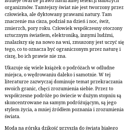
istnieje twarde prawo naturalnej selekcji słabszych
organizmów. Tamtejszy świat nie jest tworzony przez
człowieka, ale dyktowany prawami natury. Tam
znaczenie ma cisza, podział na dzień i noc, świt,
zmierzch, pory roku. Człowiek współczesny otoczony
sztucznym światłem, elektroniką, innymi ludźmi,
znalazłszy się na nowo na wsi, zmuszony jest uczyć się
tego, co to oznacza być ograniczonym przez naturę i
ciszę, bo ich prawie nie zna.
Ukazuje się wiele książek o podróżach w odludne
miejsca, o wędrowaniu daleko i samotnie. W tej
literaturze zazwyczaj dominuje temat przekraczania
swoich granic, chęci zrozumienia siebie. Przez to
współczesne podróże po świecie w dużym stopniu są
skoncentrowane na samym podróżującym, są jego
stylem życia, a mniej źródłem poznania i zrozumienia
świata.
Moda na górską dzikość przyszła do świata białego