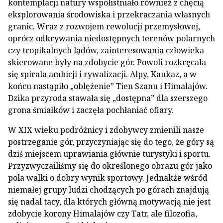
kontemplacji natury współistniało również z chęcią
eksplorowania środowiska i przekraczania własnych
granic. Wraz z rozwojem rewolucji przemysłowej,
oprócz odkrywania niedostępnych terenów polarnych
czy tropikalnych lądów, zainteresowania człowieka
skierowane były na zdobycie gór. Powoli rozkręcała
się spirala ambicji i rywalizacji. Alpy, Kaukaz, a w
końcu nastąpiło „oblężenie” Tien Szanu i Himalajów.
Dzika przyroda stawała się „dostępna” dla szerszego
grona śmiałków i zaczęła pochłaniać ofiary.
W XIX wieku podróżnicy i zdobywcy zmienili nasze
postrzeganie gór, przyczyniając się do tego, że góry są
dziś miejscem uprawiania głównie turystyki i sportu.
Przyzwyczailiśmy się do określonego obrazu gór jako
pola walki o dobry wynik sportowy. Jednakże wśród
niemałej grupy ludzi chodzących po górach znajdują
się nadal tacy, dla których główną motywacją nie jest
zdobycie korony Himalajów czy Tatr, ale filozofia,