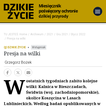
menu
TU JESTEŚ:
Home
Archiwum
2021
Gru 2021 / Stycz 2022
Presja na wilki
•
DZIKIE ŻYCIE
Wstępniak
Presja na wilki
Grzegorz Bożek
W
ostatnich tygodniach zabito kolejne
wilki: Kalnica w Bieszczadach,
Świdwin (woj. zachodniopomorskie),
okolice Koszęcina w Lasach
Lublinieckich. Według badań opublikowanych w