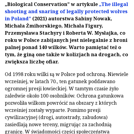
„Biological Conservation” w artykule
„The illegal
shooting and snaring of legally protected wolves
in Poland”
(2021) autorstwa Sabiny Nowak,
Michała Żmihorskiego, Michała Figury,
Przemysława Stachyry i Roberta W. Mysłajka, co
roku w Polsce zabijanych jest nielegalnie z broni
palnej ponad 140 wilków. Warto pamiętać też o
tym, że giną one także w kolizjach na drogach, co
zwiększa liczbę ofiar.
Od 1998 roku wilki są w Polsce pod ochroną. Niewiele
wcześniej, w latach 70., ten gatunek poddawano
ogromnej presji łowieckiej. W tamtym czasie żyło
zaledwie około 100 osobników. Ochrona gatunkowa
pozwoliła wilkom powrócić na obszary z których
wcześniej zostały wyparte. Pomimo presji
cywilizacyjnej (drogi, autostrady, zabudowa)
zasiedlają nowe tereny, migrując za zachodnią
granicę. W świadomości części społeczeństwa