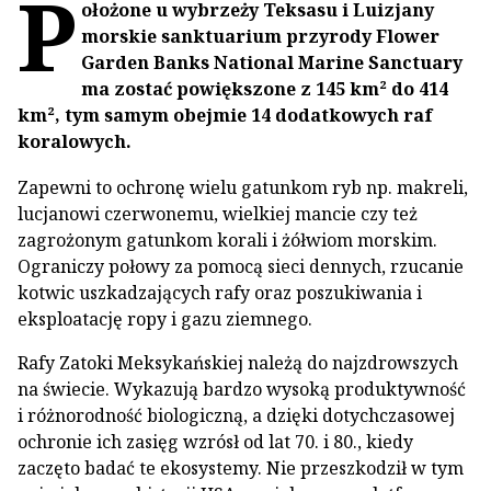
P
ołożone u wybrzeży Teksasu i Luizjany
morskie sanktuarium przyrody Flower
Garden Banks National Marine Sanctuary
ma zostać powiększone z 145 km² do 414
km², tym samym obejmie 14 dodatkowych raf
koralowych.
Zapewni to ochronę wielu gatunkom ryb np. makreli,
lucjanowi czerwonemu, wielkiej mancie czy też
zagrożonym gatunkom korali i żółwiom morskim.
Ograniczy połowy za pomocą sieci dennych, rzucanie
kotwic uszkadzających rafy oraz poszukiwania i
eksploatację ropy i gazu ziemnego.
Rafy Zatoki Meksykańskiej należą do najzdrowszych
na świecie. Wykazują bardzo wysoką produktywność
i różnorodność biologiczną, a dzięki dotychczasowej
ochronie ich zasięg wzrósł od lat 70. i 80., kiedy
zaczęto badać te ekosystemy. Nie przeszkodził w tym