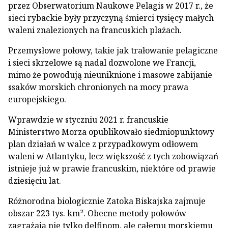
przez Obserwatorium Naukowe Pelagis w 2017 r., że
sieci rybackie były przyczyną śmierci tysięcy małych
waleni znalezionych na francuskich plażach.
Przemysłowe połowy, takie jak trałowanie pelagiczne
i sieci skrzelowe są nadal dozwolone we Francji,
mimo że powodują nieuniknione i masowe zabijanie
ssaków morskich chronionych na mocy prawa
europejskiego.
Wprawdzie w styczniu 2021 r. francuskie
Ministerstwo Morza opublikowało siedmiopunktowy
plan działań w walce z przypadkowym odłowem
waleni w Atlantyku, lecz większość z tych zobowiązań
istnieje już w prawie francuskim, niektóre od prawie
dziesięciu lat.
Różnorodna biologicznie Zatoka Biskajska zajmuje
obszar 223 tys. km². Obecne metody połowów
zagrażają nie tylko delfinom, ale całemu morskiemu