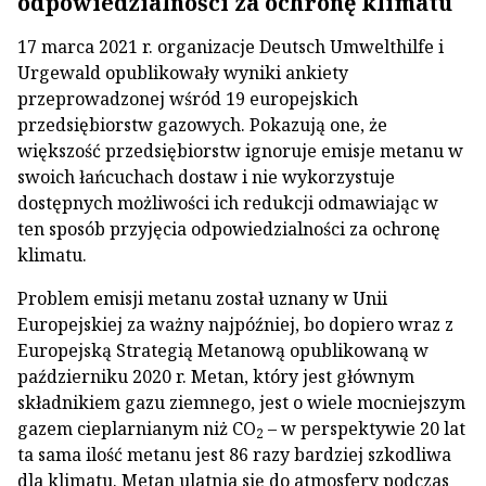
odpowiedzialności za ochronę klimatu
17 marca 2021 r. organizacje Deutsch Umwelthilfe i
Urgewald opublikowały wyniki ankiety
przeprowadzonej wśród 19 europejskich
przedsiębiorstw gazowych. Pokazują one, że
większość przedsiębiorstw ignoruje emisje metanu w
swoich łańcuchach dostaw i nie wykorzystuje
dostępnych możliwości ich redukcji odmawiając w
ten sposób przyjęcia odpowiedzialności za ochronę
klimatu.
Problem emisji metanu został uznany w Unii
Europejskiej za ważny najpóźniej, bo dopiero wraz z
Europejską Strategią Metanową opublikowaną w
październiku 2020 r. Metan, który jest głównym
składnikiem gazu ziemnego, jest o wiele mocniejszym
gazem cieplarnianym niż CO
– w perspektywie 20 lat
2
ta sama ilość metanu jest 86 razy bardziej szkodliwa
dla klimatu. Metan ulatnia się do atmosfery podczas