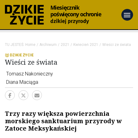
menu
TU JESTEŚ:
Home
Archiwum
2021
Kwiecień 2021
Wieści ze świata
DZIKIE ŻYCIE
Wieści ze świata
Tomasz Nakonieczny
Diana Maciąga
Trzy razy większa powierzchnia
morskiego sanktuarium przyrody w
Zatoce Meksykańskiej