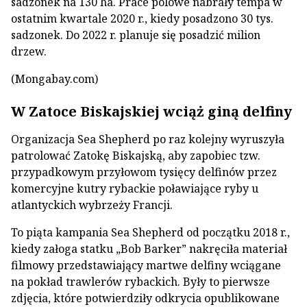
sadzonek na 130 ha. Prace polowe nabrały tempa w
ostatnim kwartale 2020 r., kiedy posadzono 30 tys.
sadzonek. Do 2022 r. planuje się posadzić milion
drzew.
(Mongabay.com)
W Zatoce Biskajskiej wciąż giną delfiny
Organizacja Sea Shepherd po raz kolejny wyruszyła
patrolować Zatokę Biskajską, aby zapobiec tzw.
przypadkowym przyłowom tysięcy delfinów przez
komercyjne kutry rybackie poławiające ryby u
atlantyckich wybrzeży Francji.
To piąta kampania Sea Shepherd od początku 2018 r.,
kiedy załoga statku „Bob Barker” nakręciła materiał
filmowy przedstawiający martwe delfiny wciągane
na pokład trawlerów rybackich. Były to pierwsze
zdjęcia, które potwierdziły odkrycia opublikowane