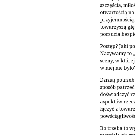
szczęścia, miło
otwartością na 
przyjemnością. 
towarzyszą głę
poczucia bezpi
Postęp? Jaki p
Nazywamy to „
sceny, w której
w niej nie było”
Dzisiaj potrze
sposób patrzeć
doświadczyć rz
aspektów rzecz
łączyć z towar
powściągliwośc
Bo trzeba to w