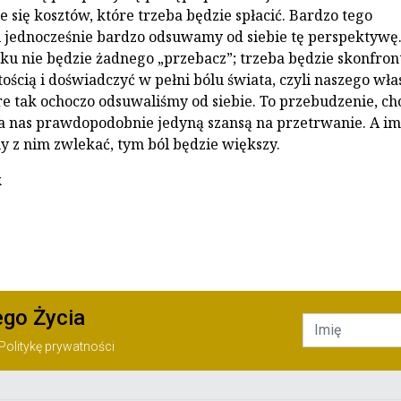
e się kosztów, które trzeba będzie spłacić. Bardzo tego
 jednocześnie bardzo odsuwamy od siebie tę perspektywę.
u nie będzie żadnego „przebacz”; trzeba będzie skonfro
tością i doświadczyć w pełni bólu świata, czyli naszego wł
óre tak ochoczo odsuwaliśmy od siebie. To przebudzenie, ch
dla nas prawdopodobnie jedyną szansą na przetrwanie. A im
y z nim zwlekać, tym ból będzie większy.
k
ego Życia
Politykę prywatności