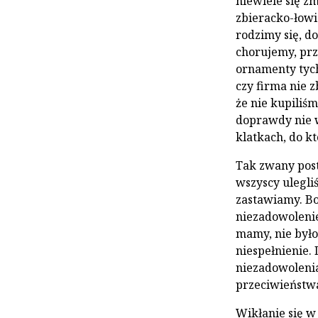
niewiele się z
zbieracko-łowi
rodzimy się, d
chorujemy, prz
ornamenty tych
czy firma nie z
że nie kupiliś
doprawdy nie w
klatkach, do k
Tak zwany pos
wszyscy ulegliś
zastawiamy. Bo
niezadowolenie
mamy, nie było
niespełnienie.
niezadowolenia,
przeciwieństwa
Wikłanie się w