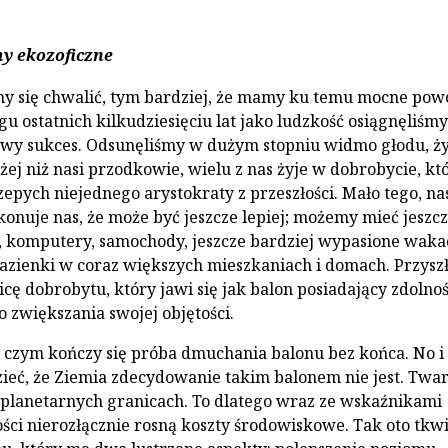
y ekozoficzne
y się chwalić, tym bardziej, że mamy ku temu mocne pow
gu ostatnich kilkudziesięciu lat jako ludzkość osiągnęliśmy
wy sukces. Odsunęliśmy w dużym stopniu widmo głodu, ż
żej niż nasi przodkowie, wielu z nas żyje w dobrobycie, kt
epych niejednego arystokraty z przeszłości. Mało tego, na
konuje nas, że może być jeszcze lepiej; możemy mieć jeszc
y, komputery, samochody, jeszcze bardziej wypasione wakac
azienki w coraz większych mieszkaniach i domach. Przysz
cę dobrobytu, który jawi się jak balon posiadający zdolno
 zwiększania swojej objętości.
czym kończy się próba dmuchania balonu bez końca. No i
ieć, że Ziemia zdecydowanie takim balonem nie jest. Twa
planetarnych granicach. To dlatego wraz ze wskaźnikami
ści nierozłącznie rosną koszty środowiskowe. Tak oto tk