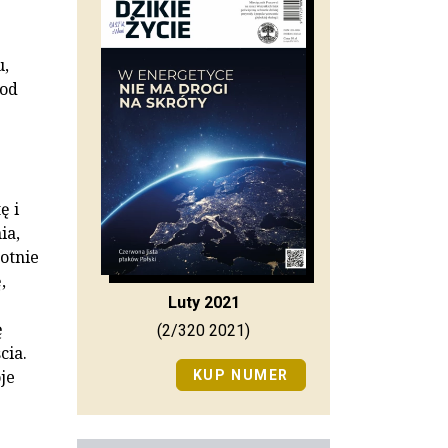
u,
 od
ę i
ia,
otnie
,
Luty 2021
ę
(2/320 2021)
cia.
je
KUP NUMER