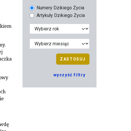
Numery Dzikiego Życia
Artykuły Dzikiego Życia
akiem
my.
ej
iaczka
ZASTOSUJ
wyczyść filtry
iowy
óch
ie
awdę