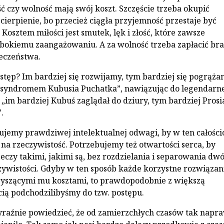
ść czy wolność mają swój koszt. Szczęście trzeba okupić
cierpienie, bo przecież ciągła przyjemność przestaje być
Kosztem miłości jest smutek, lęk i złość, które zawsze
bokiemu zaangażowaniu. A za wolność trzeba zapłacić br
eczeństwa.
ostęp? Im bardziej się rozwijamy, tym bardziej się pogrąża
syndromem Kubusia Puchatka”, nawiązując do legendarn
 „im bardziej Kubuś zaglądał do dziury, tym bardziej Pros
.
bujemy prawdziwej intelektualnej odwagi, by w ten całośc
 na rzeczywistość. Potrzebujemy też otwartości serca, by
eczy takimi, jakimi są, bez rozdzielania i separowania dw
ywistości. Gdyby w ten sposób każde korzystne rozwiązan
zyszącymi mu kosztami, to prawdopodobnie z większą
ią podchodzilibyśmy do tzw. postępu.
yraźnie powiedzieć, że od zamierzchłych czasów tak napr