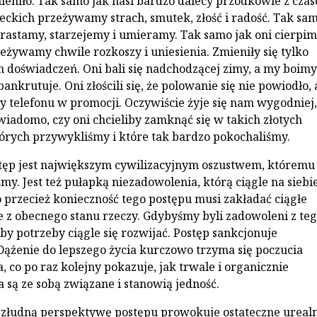
mieniło. Tak samo jak nasi bardzo dalecy przodkowie z cza
eckich przeżywamy strach, smutek, złość i radość. Tak sa
orastamy, starzejemy i umieramy. Tak samo jak oni cierpim
eżywamy chwile rozkoszy i uniesienia. Zmieniły się tylko
 doświadczeń. Oni bali się nadchodzącej zimy, a my boimy 
bankrutuje. Oni złościli się, że polowanie się nie powiodło, 
my telefonu w promocji. Oczywiście żyje się nam wygodniej,
iadomo, czy oni chcieliby zamknąć się w takich złotych
tórych przywykliśmy i które tak bardzo pokochaliśmy.
tęp jest największym cywilizacyjnym oszustwem, któremu
my. Jest też pułapką niezadowolenia, którą ciągle na siebi
 przecież konieczność tego postępu musi zakładać ciągłe
 z obecnego stanu rzeczy. Gdybyśmy byli zadowoleni z teg
by potrzeby ciągle się rozwijać. Postęp sankcjonuje
 Dążenie do lepszego życia kurczowo trzyma się poczucia
 co po raz kolejny pokazuje, jak trwale i organicznie
 są ze sobą związane i stanowią jedność.
 złudną perspektywę postępu prowokuje ostateczne urealn