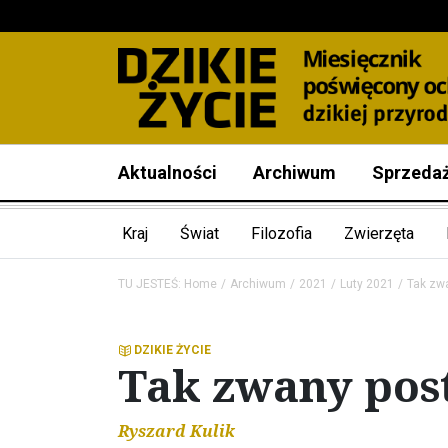
Aktualności
Archiwum
Sprzeda
Kraj
Świat
Filozofia
Zwierzęta
TU JESTEŚ:
Home
Archiwum
2021
Luty 2021
Tak zw
DZIKIE ŻYCIE
Tak zwany pos
Ryszard Kulik