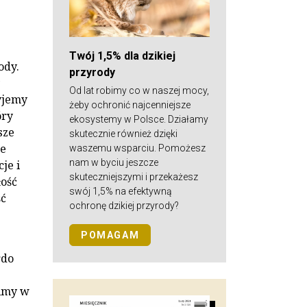
Twój 1,5% dla dzikiej
ody.
przyrody
Od lat robimy co w naszej mocy,
yjemy
żeby ochronić najcenniejsze
óry
ekosystemy w Polsce. Działamy
sze
skutecznie również dzięki
ze
waszemu wsparciu. Pomożesz
nam w byciu jeszcze
je i
skuteczniejszymi i przekażesz
łość
swój 1,5% na efektywną
ść
ochronę dzikiej przyrody?
POMAGAM
rdo
wimy w