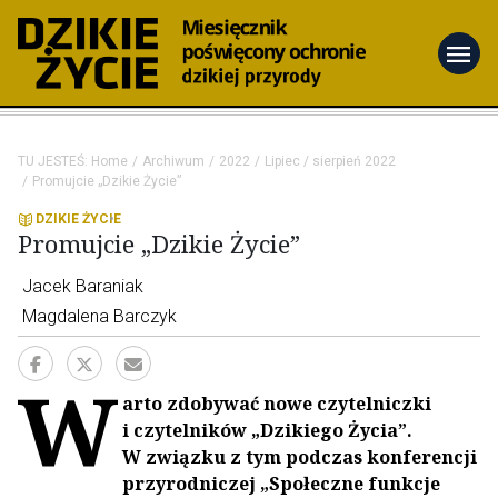
menu
TU JESTEŚ:
Home
Archiwum
2022
Lipiec / sierpień 2022
Promujcie „Dzikie Życie”
DZIKIE ŻYCIE
Promujcie „Dzikie Życie”
Jacek Baraniak
Magdalena Barczyk
W
arto zdobywać nowe czytelniczki
i czytelników „Dzikiego Życia”.
W związku z tym podczas konferencji
przyrodniczej „Społeczne funkcje