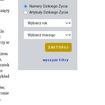
Numery Dzikiego Życia
knięty
Artykuły Dzikiego Życia
la
z
rzy w
i
ZASTOSUJ
kiem
,
wyczyść filtry
skutek
to
ykład
ów,
ronie
,