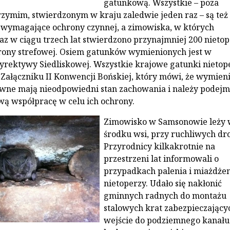
gatunkową. Wszystkie – poza
ymim, stwierdzonym w kraju zaledwie jeden raz – są też
 wymagające ochrony czynnej, a zimowiska, w których
az w ciągu trzech lat stwierdzono przynajmniej 200 nietop
ony strefowej. Osiem gatunków wymienionych jest w
Dyrektywy Siedliskowej. Wszystkie krajowe gatunki nietop
ałączniku II Konwencji Bońskiej, który mówi, że wymien
wne mają nieodpowiedni stan zachowania i należy podej
ą współpracę w celu ich ochrony.
Zimowisko w Samsonowie leży 
środku wsi, przy ruchliwych dr
Przyrodnicy kilkakrotnie na
przestrzeni lat informowali o
przypadkach palenia i miażdże
nietoperzy. Udało się nakłonić
gminnych radnych do montażu
stalowych krat zabezpieczający
wejście do podziemnego kanału