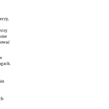
erzy,
erzy
ione
mować
w
ogach.
nia
ch