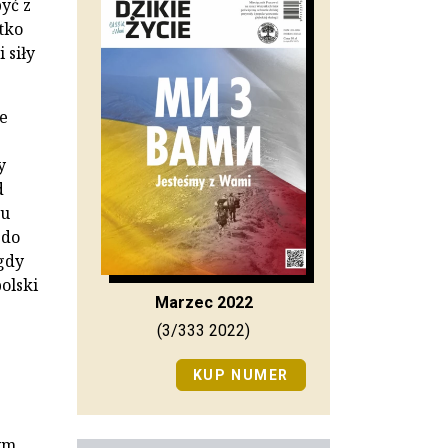
yć z
tko
 siły
e
y
d
tu
 do
gdy
olski
Marzec 2022
(3/333 2022)
KUP NUMER
ym