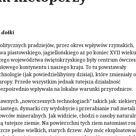
i dołki
olitycznych pradziejów, przez okres wpływów rzymskich,
wa piastowskiego, jagiellońskiego aż po koniec XVII wieku
jszego województwa świętokrzyskiego były centrum ówcze
łowego kontynentu i naszego kraju. To tu powstawały
hnologie (jak powiedzielibyśmy dzisiaj), które zmieniały o
Europy. Przede wszystkim jednak tutejsza działalność
ezpośrednio wpływała na lokalne warunki przyrodnicze.
awnych „nowoczesnych technologiach” takich jak: siekiery
iastego, dymarki czy wydobycie i przerabianie rud metali
wców mineralnych. Jak widzicie, chodzi o zasoby naturaln
są tutejsze ziemie. Na powierzchni tych ziem natomiast ros
zcze pełne wielkich, starych drzew. Aby móc eksploatowa