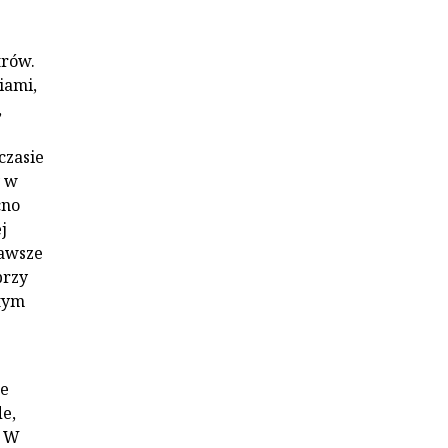
trów.
iami,
,
czasie
y w
cno
j
zawsze
przy
 tym
e
ze
de,
. W