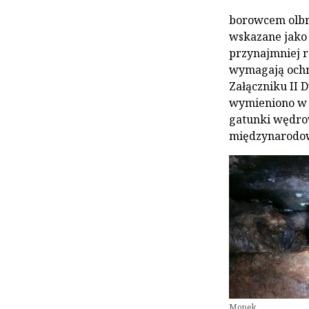
borowcem olbrz
wskazane jako
przynajmniej r
wymagają ochr
Załączniku II 
wymieniono w Z
gatunki wędro
międzynarodow
Mopek