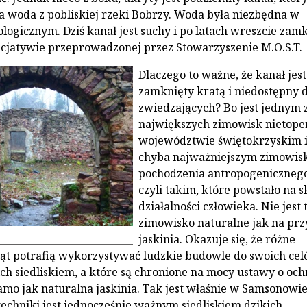
a woda z pobliskiej rzeki Bobrzy. Woda była niezbędna w
ologicznym. Dziś kanał jest suchy i po latach wreszcie zam
nicjatywie przeprowadzonej przez Stowarzyszenie M.O.S.T.
Dlaczego to ważne, że kanał jest
zamknięty kratą i niedostępny d
zwiedzających? Bo jest jednym 
największych zimowisk nietope
województwie świętokrzyskim 
chyba najważniejszym zimowis
pochodzenia antropogenicznego
czyli takim, które powstało na 
działalności człowieka. Nie jest 
zimowisko naturalne jak na prz
jaskinia. Okazuje się, że różne
ąt potrafią wykorzystywać ludzkie budowle do swoich cel
 ich siedliskiem, a które są chronione na mocy ustawy o och
amo jak naturalna jaskinia. Tak jest właśnie w Samsonowie
techniki jest jednocześnie ważnym siedliskiem dzikich,