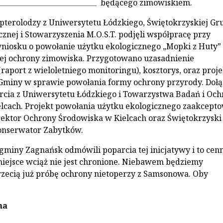
będącego zimowiskiem.
opterolodzy z Uniwersytetu Łódzkiego, Świętokrzyskiej Gr
cznej i Stowarzyszenia M.O.S.T. podjęli współpracę przy
iosku o powołanie użytku ekologicznego „Mopki z Huty” 
ej ochrony zimowiska. Przygotowano uzasadnienie
raport z wieloletniego monitoringu), kosztorys, oraz proje
Gminy w sprawie powołania formy ochrony przyrody. Doł
rcia z Uniwersytetu Łódzkiego i Towarzystwa Badań i Oc
lcach. Projekt powołania użytku ekologicznego zaakcepto
ektor Ochrony Środowiska w Kielcach oraz Świętokrzyski
nserwator Zabytków.
 gminy Zagnańsk odmówili poparcia tej inicjatywy i to cen
iejsce wciąż nie jest chronione. Niebawem będziemy
zecią już próbę ochrony nietoperzy z Samsonowa. Oby
na