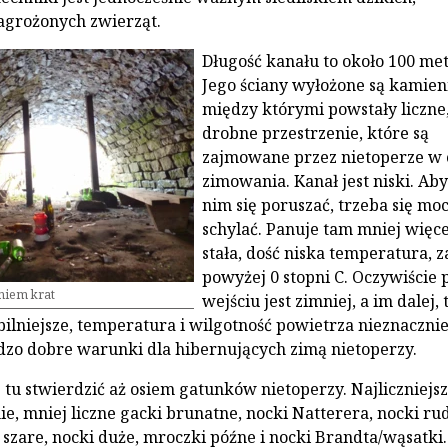
agrożonych zwierząt.
Długość kanału to około 100 me
Jego ściany wyłożone są kamien
między którymi powstały liczne
drobne przestrzenie, które są
zajmowane przez nietoperze w 
zimowania. Kanał jest niski. Ab
nim się poruszać, trzeba się mo
schylać. Panuje tam mniej więce
stała, dość niska temperatura, 
powyżej 0 stopni C. Oczywiście 
niem krat
wejściu jest zimniej, a im dalej,
bilniejsze, temperatura i wilgotność powietrza nieznaczni
dzo dobre warunki dla hibernujących zimą nietoperzy.
 tu stwierdzić aż osiem gatunków nietoperzy. Najliczniejs
e, mniej liczne gacki brunatne, nocki Natterera, nocki ru
i szare, nocki duże, mroczki późne i nocki Brandta/wąsatki