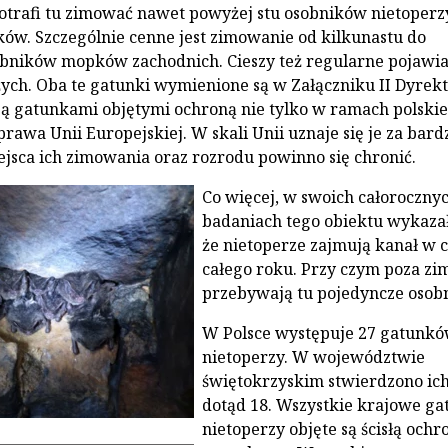
trafi tu zimować nawet powyżej stu osobników nietoperz
ów. Szczególnie cenne jest zimowanie od kilkunastu do
bników mopków zachodnich. Cieszy też regularne pojawia
ych. Oba te gatunki wymienione są w Załączniku II Dyrek
 są gatunkami objętymi ochroną nie tylko w ramach polski
prawa Unii Europejskiej. W skali Unii uznaje się je za bard
ejsca ich zimowania oraz rozrodu powinno się chronić.
Co więcej, w swoich całoroczny
badaniach tego obiektu wykaza
że nietoperze zajmują kanał w 
całego roku. Przy czym poza zi
przebywają tu pojedyncze osobn
W Polsce występuje 27 gatunk
nietoperzy. W województwie
świętokrzyskim stwierdzono ic
dotąd 18. Wszystkie krajowe ga
nietoperzy objęte są ścisłą ochr