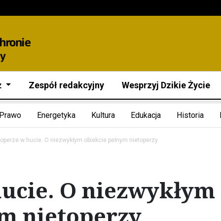
ż
Zespół redakcyjny
Wesprzyj Dzikie Życie
Prawo
Energetyka
Kultura
Edukacja
Historia
toperze w hucie. O niezwykłym obiekcie pełnym nietoperzy
hucie. O niezwykłym
ym nietoperzy