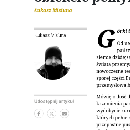
Łukasz Misiuna
G
órki 
Łukasz Misiuna
Od ne
państ
ziemie dzisie
świata przemys
nowoczesne tec
sporej części 
przemysłowa b
Mówię o dość d
Udostępnij artykuł
krzemienia pas
wydobycie suro
których pełne 
przepastne pus