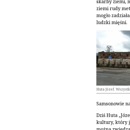
skarby ziemi, 
ziemi rudy met
mogło zadziała
ludzki mięśni.
Huta Józef. Wszystk
Samsonowie nal
Dziś Huta „Józe
kultury, który
można zwiedzać