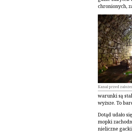
chronionych, z
Kanał przed założe
warunki są sta
wyższe. To bar
Dotąd udało się
mopki zachodni
nieliczne gack