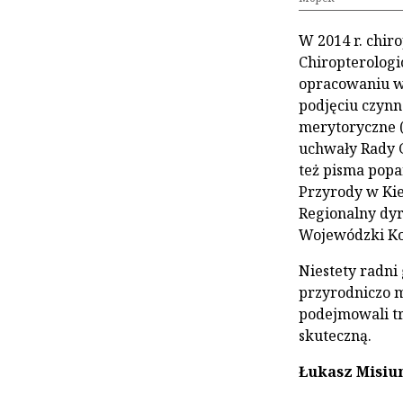
W 2014 r. chir
Chiropterologi
opracowaniu wn
podjęciu czynn
merytoryczne (
uchwały Rady 
też pisma popa
Przyrody w Kie
Regionalny dyr
Wojewódzki Ko
Niestety radni
przyrodniczo m
podejmowali tr
skuteczną.
Łukasz Misiu