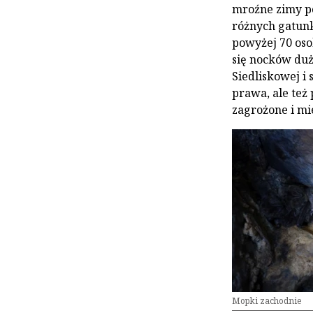
mroźne zimy po
różnych gatunk
powyżej 70 oso
się nocków duż
Siedliskowej i
prawa, ale też 
zagrożone i mi
Mopki zachodnie