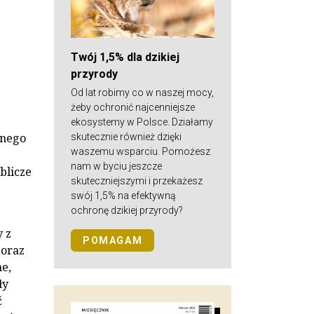
Twój 1,5% dla dzikiej
przyrody
Od lat robimy co w naszej mocy,
żeby ochronić najcenniejsze
ekosystemy w Polsce. Działamy
snego
skutecznie również dzięki
waszemu wsparciu. Pomożesz
nam w byciu jeszcze
blicze
skuteczniejszymi i przekażesz
swój 1,5% na efektywną
ochronę dzikiej przyrody?
 z
POMAGAM
 oraz
e,
ły
ć