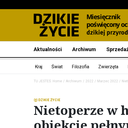
Aktualności
Archiwum
Sprzeda
Kraj
Świat
Filozofia
Zwierzęta
TU JESTEŚ:
Home
Archiwum
2022
Marzec 2022
Nie
DZIKIE ŻYCIE
Nietoperze w 
obiekcie pełn