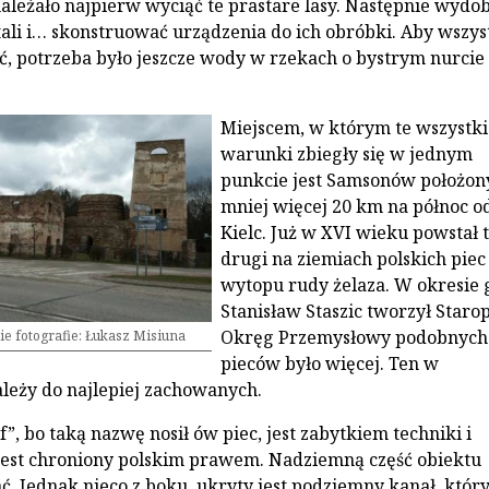
należało najpierw wyciąć te prastare lasy. Następnie wydob
ali i… skonstruować urządzenia do ich obróbki. Aby wszys
ć, potrzeba było jeszcze wody w rzekach o bystrym nurcie i
Miejscem, w którym te wszystki
warunki zbiegły się w jednym
punkcie jest Samsonów położon
mniej więcej 20 km na północ o
Kielc. Już w XVI wieku powstał 
drugi na ziemiach polskich piec
wytopu rudy żelaza. W okresie 
Stanisław Staszic tworzył Starop
Okręg Przemysłowy podobnych
ie fotografie: Łukasz Misiuna
pieców było więcej. Ten w
eży do najlepiej zachowanych.
f”, bo taką nazwę nosił ów piec, jest zabytkiem techniki i
 jest chroniony polskim prawem. Nadziemną część obiektu
. Jednak nieco z boku, ukryty jest podziemny kanał, któr