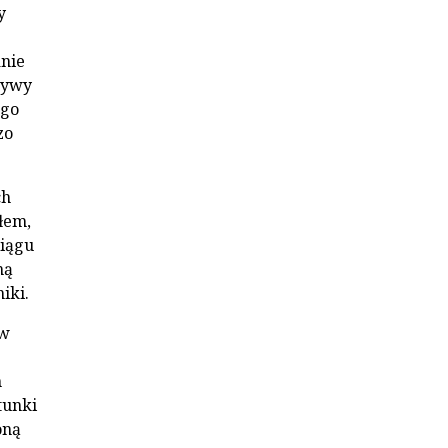
y
nie
tywy
ego
zo
ch
łem,
ciągu
mą
iki.
ów
h
tunki
oną