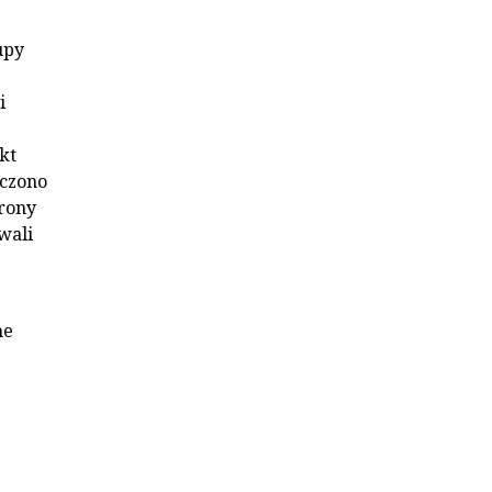
upy
i
kt
ączono
hrony
wali
ne