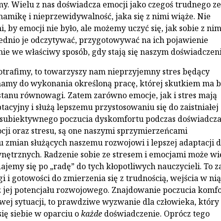
śmy. Wielu z nas doświadcza emocji jako czegoś trudnego ze
amikę i nieprzewidywalność, jaka się z nimi wiąże. Nie
, by emocji nie było, ale możemy uczyć się, jak sobie z nim
ednio je odczytywać, przygotowywać na ich pojawienie
nie we właściwy sposób, gdy stają się naszym doświadczen
 potrafimy, to towarzyszy nam nieprzyjemny stres będący
amy do wykonania określoną pracę, której skutkiem ma 
tanu równowagi. Zatem zarówno emocje, jak i stres mają
tacyjny i służą lepszemu przystosowaniu się do zaistniałej
 subiektywnego poczucia dyskomfortu podczas doświadcza
cji oraz stresu, są one naszymi sprzymierzeńcami
zmian służących naszemu rozwojowi i lepszej adaptacji 
ętrznych. Radzenie sobie ze stresem i emocjami może wi
ajemy się po „radę” do tych kłopotliwych nauczycieli. To z
i gotowości do zmierzenia się z trudnością, wejścia w nią
 z jej potencjału rozwojowego. Znajdowanie poczucia komf
ej sytuacji, to prawdziwe wyzwanie dla człowieka, który
się siebie w oparciu o
każde
doświadczenie. Oprócz tego