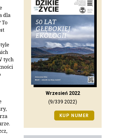
e
a dla
 To
st
tyle
nich
W tych
zności
o
Wrzesień 2022
e
(9/339 2022)
ry,
rza
KUP NUMER
urze.
cz,