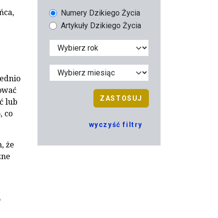
ńca,
Numery Dzikiego Życia
Artykuły Dzikiego Życia
iednio
gować
ZASTOSUJ
ć lub
, co
wyczyść filtry
, że
zne
o