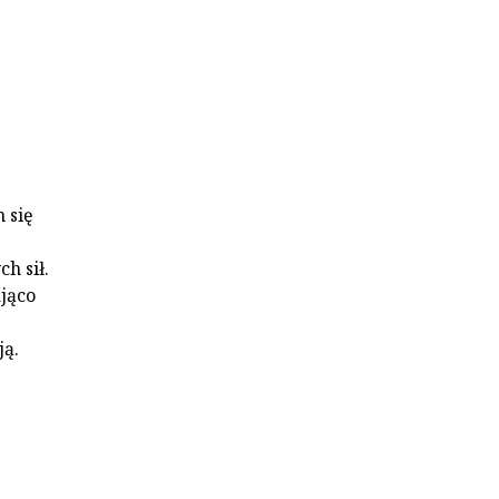
 się
h sił.
ająco
ją.