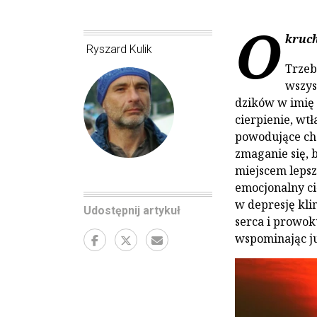
O
kruch
Ryszard Kulik
Trzeb
wszys
dzików w imię 
cierpienie, wt
powodujące chor
zmaganie się, b
miejscem lepsz
emocjonalny ci
w depresję kli
Udostępnij artykuł
serca i prowok
wspominając ju