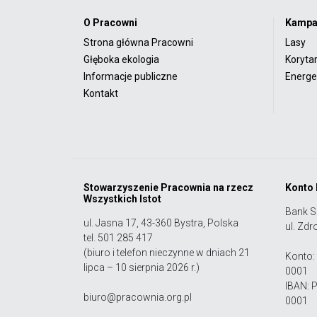
O Pracowni
Kampa
Strona główna Pracowni
Lasy
Głęboka ekologia
Koryta
Informacje publiczne
Energet
Kontakt
Stowarzyszenie Pracownia na rzecz
Konto
Wszystkich Istot
Bank S
ul. Jasna 17, 43-360 Bystra, Polska
ul. Zdr
tel. 501 285 417
(biuro i telefon nieczynne w dniach 21
Konto:
lipca – 10 sierpnia 2026 r.)
0001
IBAN: 
biuro@pracownia.org.pl
0001