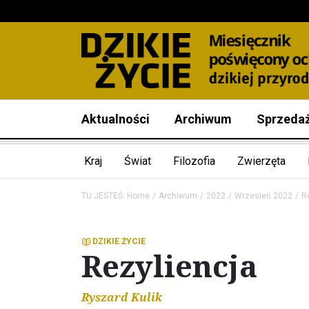
Aktualności
Archiwum
Sprzeda
Kraj
Świat
Filozofia
Zwierzęta
TU JESTEŚ:
Home
Archiwum
2022
Wrzesień 2022
R
DZIKIE ŻYCIE
Rezyliencja
Ryszard Kulik