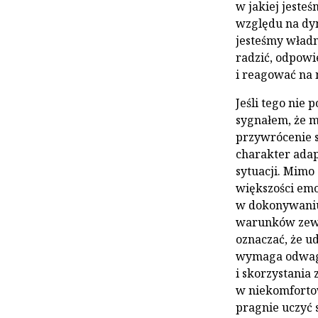
w jakiej jeste
względu na dyn
jesteśmy władni
radzić, odpowi
i reagować na 
Jeśli tego nie
sygnałem, że m
przywrócenie s
charakter adap
sytuacji. Mimo
większości emo
w dokonywaniu 
warunków zewn
oznaczać, że ud
wymaga odwagi 
i skorzystania
w niekomfortow
pragnie uczyć 