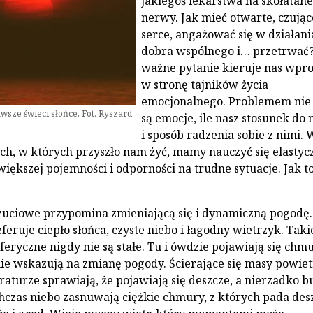
jakiegoś lekarstwa na skołatane
nerwy. Jak mieć otwarte, czując
serce, angażować się w działani
dobra wspólnego i… przetrwać?
ważne pytanie kieruje nas wpro
w stronę tajników życia
emocjonalnego. Problemem nie 
sze świeci słońce. Fot. Ryszard
są emocje, ile nasz stosunek do 
i sposób radzenia sobie z nimi. 
ch, w których przyszło nam żyć, mamy nauczyć się elastyc
większej pojemności i odporności na trudne sytuacje. Jak t
zuciowe przypomina zmieniającą się i dynamiczną pogodę.
feruje ciepło słońca, czyste niebo i łagodny wietrzyk. Taki
eryczne nigdy nie są stałe. Tu i ówdzie pojawiają się chmu
ie wskazują na zmianę pogody. Ścierające się masy powiet
raturze sprawiają, że pojawiają się deszcze, a nierzadko b
czas niebo zasnuwają ciężkie chmury, z których pada desz