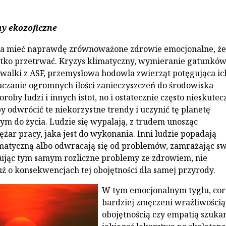
y ekozoficzne
a mieć naprawdę zrównoważone zdrowie emocjonalne, że
tko przetrwać. Kryzys klimatyczny, wymieranie gatunków,
walki z ASF, przemysłowa hodowla zwierząt potęgująca ic
łaczanie ogromnych ilości zanieczyszczeń do środowiska
oby ludzi i innych istot, no i ostatecznie często nieskutec
y odwrócić te niekorzystne trendy i uczynić tę planetę
ym do życia. Ludzie się wypalają, z trudem unosząc
ężar pracy, jaka jest do wykonania. Inni ludzie popadają
matyczną albo odwracają się od problemów, zamrażając s
ując tym samym rozliczne problemy ze zdrowiem, nie
ż o konsekwencjach tej obojętności dla samej przyrody.
W tym emocjonalnym tyglu, cor
bardziej zmęczeni wrażliwością
obojętnością czy empatią szuk