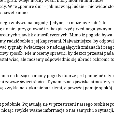
 że i grad. Wieje mocny wiatr, który momentami może
dy. W te „ponure dni” – jak mawiają ludzie – nie widać sło
ub nawet zimno.
nego wpływu na pogodę. Jedyne, co możemy zrobić, to
ę do niej przygotować i zabezpieczyć przed negatywnymi
orodnych zjawisk atmosferycznych. Mimo iż pogoda bywa
y radzić sobie z jej kaprysami. Najważniejsze, by odpow
wać sygnały świadczące o nadciągających zmianach i rea
ciwy sposób. Nie możemy sprawić, by deszcz przestał pada
estał wiać, ale możemy odpowiednio się ubrać i ochronić to
nia na bieżące zmiany pogody dobrze jest pamiętać o tym
i zawsze świeci słońce. Dynamiczne zjawiska atmosferyc
są zwykle na styku nieba i ziemi, a powyżej panuje spokój
t podobnie. Pojawiają się w przestrzeni naszego osobisteg
 niosąc zwykle ważne informacje o nas samych i o sytuacji,