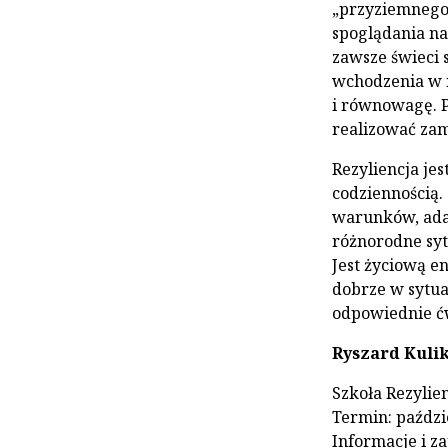
„przyziemnego”
spoglądania na
zawsze świeci 
wchodzenia w 
i równowagę. P
realizować zam
Rezyliencja je
codziennością.
warunków, adap
różnorodne syt
Jest życiową en
dobrze w sytuac
odpowiednie ćwi
Ryszard Kuli
Szkoła Rezylie
Termin: paździ
Informacje i za