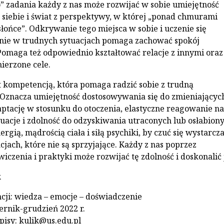
 zadania każdy z nas może rozwijać w sobie umiejętność
 siebie i świat z perspektywy, w której „ponad chmurami
słońce”. Odkrywanie tego miejsca w sobie i uczenie się
nie w trudnych sytuacjach pomaga zachować spokój
omaga też odpowiednio kształtować relacje z innymi oraz
ierzone cele.
st kompetencją, która pomaga radzić sobie z trudną
 Oznacza umiejętność dostosowywania się do zmieniających
tację w stosunku do otoczenia, elastyczne reagowanie na
uacje i zdolność do odzyskiwania utraconych lub osłabionyc
ergią, mądrością ciała i siłą psychiki, by czuć się wystarcz
jach, które nie są sprzyjające. Każdy z nas poprzez
czenia i praktyki może rozwijać tę zdolność i doskonalić 
k
ncji: wiedza – emocje – doświadczenie
ernik-grudzień 2022 r.
pisy: kulik@us.edu.pl