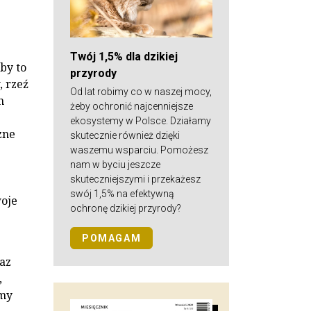
Twój 1,5% dla dzikiej
by to
przyrody
 rzeź
Od lat robimy co w naszej mocy,
h
żeby ochronić najcenniejsze
ekosystemy w Polsce. Działamy
zne
skutecznie również dzięki
waszemu wsparciu. Pomożesz
nam w byciu jeszcze
skuteczniejszymi i przekażesz
swój 1,5% na efektywną
woje
ochronę dzikiej przyrody?
POMAGAM
az
,
amy