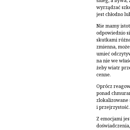
śnieg, a bywa,
wyrządzać szko
jest chłodno l
Nie mamy istot
odpowiednio si
skutkami różn
zmienna, możem
umieć odczyty
na nie we właś
żeby wiatr prz
cenne.
Oprócz reagowa
ponad chmuram
zlokalizowane 
i przejrzystość.
Z emocjami jes
doświadczenia,