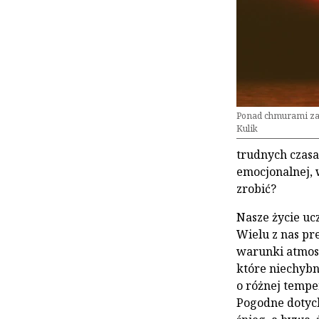
Ponad chmurami zaw
Kulik
trudnych czasa
emocjonalnej, 
zrobić?
Nasze życie uc
Wielu z nas pre
warunki atmosf
które niechybn
o różnej tempe
Pogodne dotych