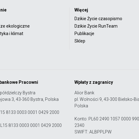
nie
Więcej
Dzikie Życie czasopismo
rze ekologiczne
Dzikie Życie RunTeam
yka i klimat
Publikacje
Sklep
 bankowe Pracowni
Wpłaty z zagranicy
półdzielczy Bystra
Alior Bank
ojowa 3, 43-360 Bystra, Polska
pl. Wolności 9, 43-300 Bielsko-Bia
Polska
 15 8133 0003 0001 0429 2000
Konto: PL60 2490 1057 0000 99
PL15 8133 0003 0001 0429 2000
2340
SWIFT: ALBPPLPW