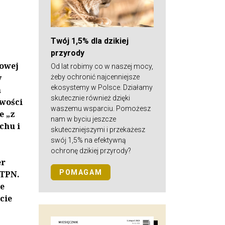
Twój 1,5% dla dzikiej
przyrody
wowej
Od lat robimy co w naszej mocy,
y
żeby ochronić najcenniejsze
ekosystemy w Polsce. Działamy
h
skutecznie również dzięki
owości
waszemu wsparciu. Pomożesz
e „z
nam w byciu jeszcze
chu i
skuteczniejszymi i przekażesz
swój 1,5% na efektywną
ochronę dzikiej przyrody?
er
POMAGAM
 TPN.
e
cie