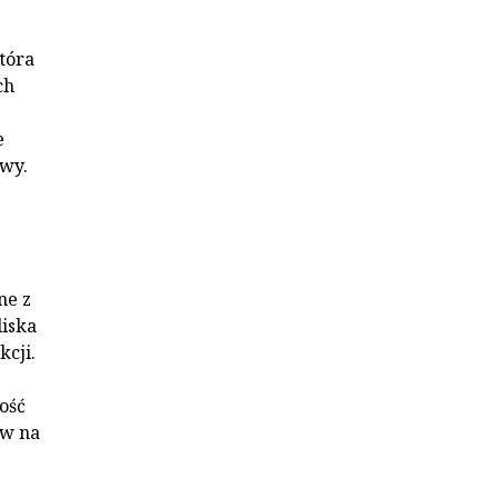
tóra
ch
e
owy.
ne z
liska
cji.
ość
yw na