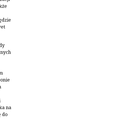
akże
ędzie
wet
dy
wnych
em
ronie
m
i
ska na
ę do