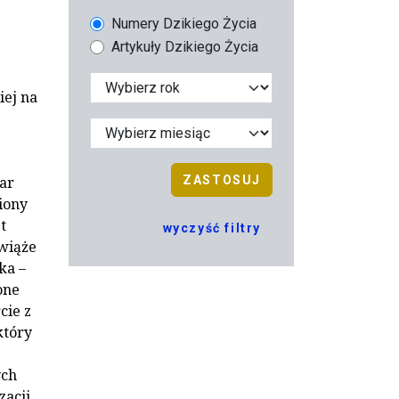
Numery Dzikiego Życia
Artykuły Dzikiego Życia
iej na
ar
ZASTOSUJ
iony
t
wyczyść filtry
 wiąże
ka –
one
cie z
który
ych
zacji