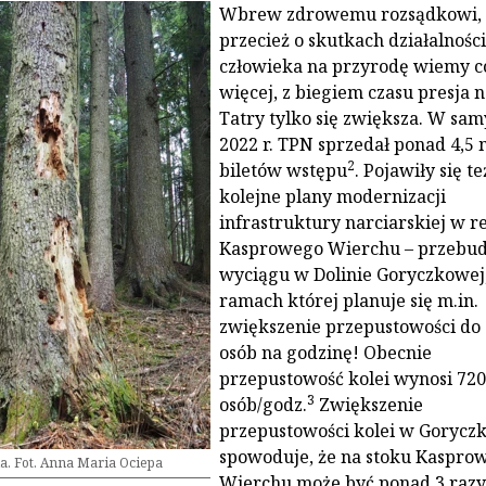
Wbrew zdrowemu rozsądkowi,
przecież o skutkach działalności
człowieka na przyrodę wiemy c
więcej, z biegiem czasu presja 
Tatry tylko się zwiększa. W sa
2022 r. TPN sprzedał ponad 4,5 
2
biletów wstępu
. Pojawiły się te
kolejne plany modernizacji
infrastruktury narciarskiej w r
Kasprowego Wierchu – przebu
wyciągu w Dolinie Goryczkowej
ramach której planuje się m.in.
zwiększenie przepustowości do
osób na godzinę! Obecnie
przepustowość kolei wynosi 720
3
osób/godz.
Zwiększenie
przepustowości kolei w Gorycz
spowoduje, że na stoku Kaspro
ia. Fot. Anna Maria Ociepa
Wierchu może być ponad 3 razy