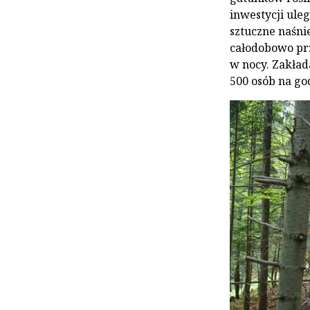
inwestycji ule
sztuczne naśni
całodobowo prz
w nocy. Zakład
500 osób na go