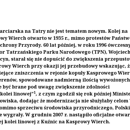
narciarska na Tatry nie jest tematem nowym. Kolej na
wy Wierch otwarto w 1935 r., mimo protestów Państ
chrony Przyrody. 60 lat później, w roku 1996 ówczesn
or Tatrzańskiego Parku Narodowego (TPN), Wojciec
cyn, starał się nie dopuścić do zwiększenia przepust
rowy Wierch przy okazji jej przebudowy wskazując, ż
iejące zniszczenia w rejonie kopuły Kasprowego Wier
terenów, spowodowane nadmierną ilością wywożonych
e być brane pod uwagę zwiększenie zdolności
1
olei linowej”
,
z czym zgodził się rok później Minist
wiska, dodając że modernizacja nie służyłaby celom
pomimo sprzeciwu środowiska przyrodniczego, Polski
e wygrały. W grudniu 2007 r. nastąpiło oficjalne otwar
j kolei linowej z Kuźnic na Kasprowy Wierch.