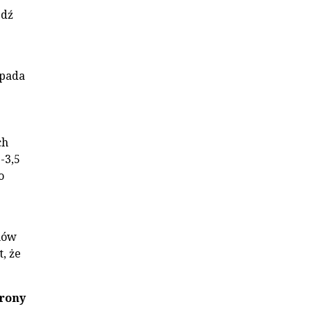
edź
opada
ch
-3,5
o
nów
, że
rony