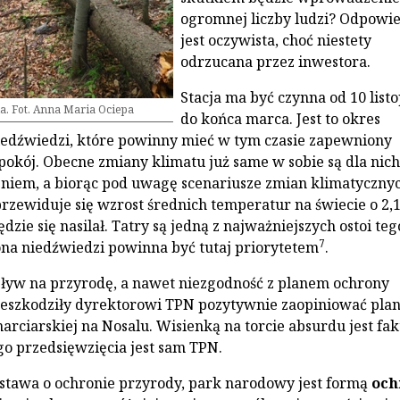
ogromnej liczby ludzi? Odpowi
jest oczywista, choć niestety
odrzucana przez inwestora.
Stacja ma być czynna od 10 list
ia. Fot. Anna Maria Ociepa
do końca marca. Jest to okres
edźwiedzi, które powinny mieć w tym czasie zapewniony
okój. Obecne zmiany klimatu już same w sobie są dla nich
niem, a biorąc pod uwagę scenariusze zmian klimatyczny
rzewiduje się wzrost średnich temperatur na świecie o 2,1
dzie się nasilał. Tatry są jedną z najważniejszych ostoi teg
7
na niedźwiedzi powinna być tutaj priorytetem
.
yw na przyrodę, a nawet niezgodność z planem ochrony
rzeszkodziły dyrektorowi TPN pozytywnie zaopiniować pla
arciarskiej na Nosalu. Wisienką na torcie absurdu jest fakt
o przedsięwzięcia jest sam TPN.
stawa o ochronie przyrody, park narodowy jest formą
och