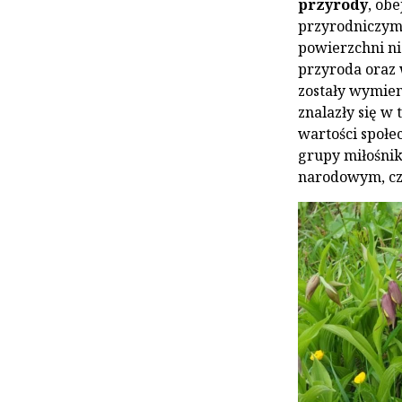
przyrody
, ob
przyrodniczymi
powierzchni ni
przyroda oraz 
zostały wymien
znalazły się w 
wartości społec
grupy miłośni
narodowym, czy