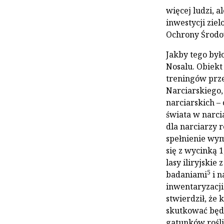
więcej ludzi, a
inwestycji zie
Ochrony Środo
Jakby tego było
Nosalu. Obiekt
treningów prze
Narciarskiego
narciarskich –
świata w narci
dla narciarzy 
spełnienie wym
się z wycinką 1
lasy iliryjskie 
5
badaniami
i n
inwentaryzacji
stwierdził, że 
skutkować będ
gatunków rośli