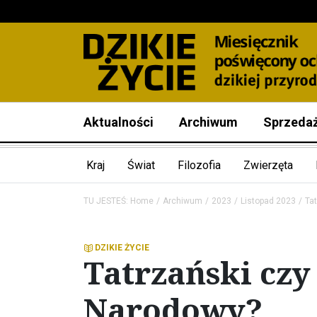
Aktualności
Archiwum
Sprzeda
Kraj
Świat
Filozofia
Zwierzęta
TU JESTEŚ:
Home
Archiwum
2023
Listopad 2023
Ta
DZIKIE ŻYCIE
Tatrzański czy
Narodowy?