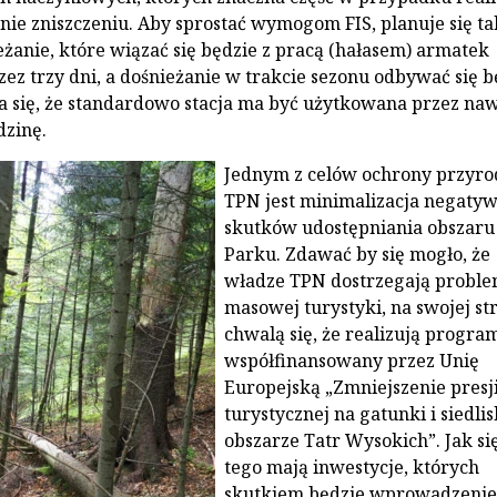
gnie zniszczeniu. Aby sprostać wymogom FIS, planuje się t
eżanie, które wiązać się będzie z pracą (hałasem) armatek
ez trzy dni, a dośnieżanie w trakcie sezonu odbywać się b
a się, że standardowo stacja ma być użytkowana przez na
dzinę.
Jednym z celów ochrony przyro
TPN jest minimalizacja negaty
skutków udostępniania obszaru
Parku. Zdawać by się mogło, że
władze TPN dostrzegają probl
masowej turystyki, na swojej st
chwalą się, że realizują progra
współfinansowany przez Unię
Europejską „Zmniejszenie presj
turystycznej na gatunki i siedli
obszarze Tatr Wysokich”. Jak si
tego mają inwestycje, których
skutkiem będzie wprowadzenie