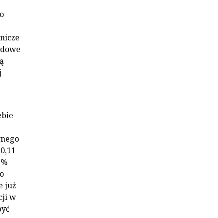
o
nicze
rodowe
są
j
ebie
wnego
90,11
02%
o
e już
cji w
być