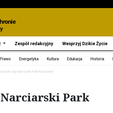
ż
Zespół redakcyjny
Wesprzyj Dzikie Życie
Prawo
Energetyka
Kultura
Edukacja
Historia
trzański czy Narciarski Park Narodowy?
 Narciarski Park