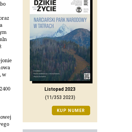
 bo
oraz
na
mym
mln
ż
ejonie
dowa
, w
 2400
Listopad 2023
(11/353 2023)
KUP NUMER
kowej
wego