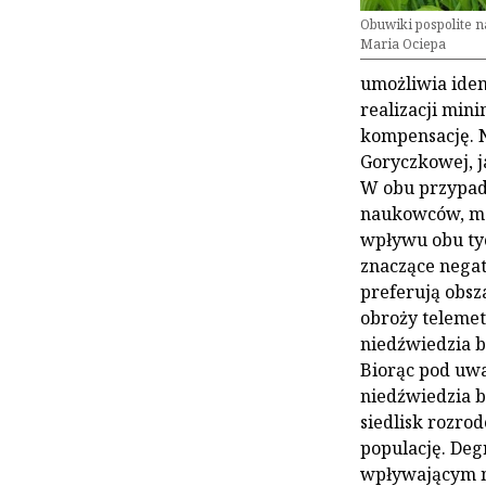
Obuwiki pospolite n
Maria Ociepa
umożliwia iden
realizacji min
kompensację. 
Goryczkowej, j
W obu przypad
naukowców, m.i
wpływu obu tyc
znaczące negat
preferują obsz
obroży telemet
niedźwiedzia b
Biorąc pod uwa
niedźwiedzia b
siedlisk rozro
populację. Degr
wpływającym na