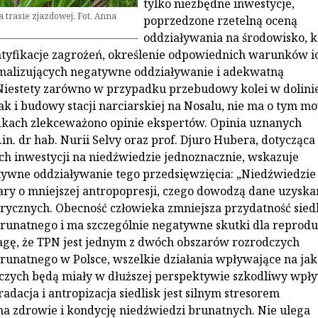
tylko niezbędne inwestycje,
a trasie zjazdowej. Fot. Anna
poprzedzone rzetelną oceną
oddziaływania na środowisko, k
tyfikacje zagrożeń, określenie odpowiednich warunków i
imalizujących negatywne oddziaływanie i adekwatną
Niestety zarówno w przypadku przebudowy kolei w dolini
ak i budowy stacji narciarskiej na Nosalu, nie ma o tym m
kach zlekceważono opinie ekspertów. Opinia uznanych
n. dr hab. Nurii Selvy oraz prof. Djuro Hubera, dotycząca
h inwestycji na niedźwiedzie jednoznacznie, wskazuje
ywne oddziaływanie tego przedsięwzięcia: „Niedźwiedzie
ary o mniejszej antropopresji, czego dowodzą dane uzyska
rycznych. Obecność człowieka zmniejsza przydatność sied
runatnego i ma szczególnie negatywne skutki dla reproduk
gę, że TPN jest jednym z dwóch obszarów rozrodczych
runatnego w Polsce, wszelkie działania wpływające na jak
dczych będą miały w dłuższej perspektywie szkodliwy wpł
adacja i antropizacja siedlisk jest silnym stresorem
 zdrowie i kondycję niedźwiedzi brunatnych. Nie ulega