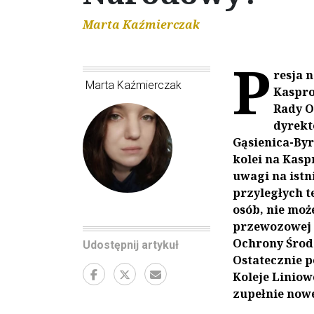
Marta Kaźmierczak
P
resja 
Marta Kaźmierczak
Kaspro
Rady O
dyrekt
Gąsienica-Byr
kolei na Kasp
uwagi na istn
przyległych 
osób, nie moż
przewozowej k
Ochrony Środo
Udostępnij artykuł
Ostatecznie 
Koleje Liniow
zupełnie nowe