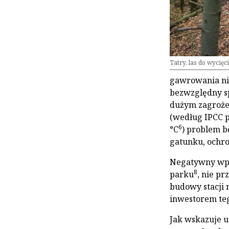
Tatry, las do wycięc
gawrowania ni
bezwzględny sp
dużym zagroże
(według IPCC p
6
°C
) problem bę
gatunku, ochro
Negatywny wpł
8
parku
, nie p
budowy stacji n
inwestorem teg
Jak wskazuje u