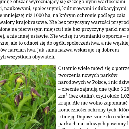
ejmuje obszar wyróżniający się szczególnymi wartościami
, naukowymi, społecznymi, kulturowymi i edukacyjnymi, 
e mniejszej niż 1000 ha, na którym ochronie podlega cała
walory krajobrazowe. Nie bez przyczyny wartości przyrod
ione na pierwszym miejscu i nie bez przyczyny parki na
tej, a nie innej ustawie. Nie widzę tu wzmianki o sporcie – 
zne, ale to odnosi się do ogółu społeczeństwa, a nie wąskie
ków narciarstwa. Jak sama nazwa wskazuje są dobrem
li wszystkich obywateli.
Ostatnio wiele mówi się o potrz
tworzenia nowych parków
narodowych w Polsce, i nic dzi
– obecnie zajmują one tylko 3 2
2
km
(bez otulin), czyli około 1,
kraju. Ale nie wolno zapominać 
konieczności ochrony tych, któr
istnieją. Dopuszczone do realiza
parkach narodowych powinny 