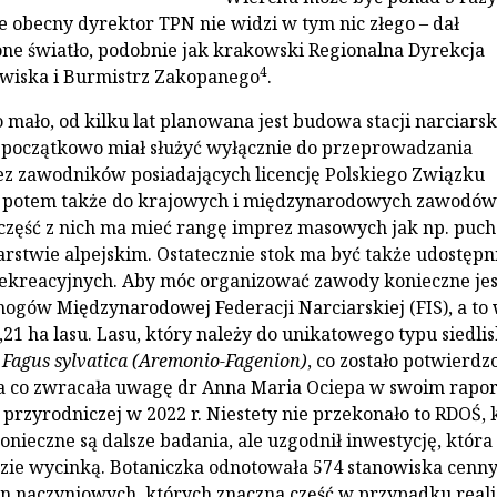
le obecny dyrektor TPN nie widzi w tym nic złego – dał
lone światło, podobnie jak krakowski Regionalna Dyrekcja
4
wiska i Burmistrz Zakopanego
.
 mało, od kilku lat planowana jest budowa stacji narciarsk
 początkowo miał służyć wyłącznie do przeprowadzania
z zawodników posiadających licencję Polskiego Związku
, potem także do krajowych i międzynarodowych zawodów
 część z nich ma mieć rangę imprez masowych jak np. puch
arstwie alpejskim. Ostatecznie stok ma być także udostępn
rekreacyjnych. Aby móc organizować zawody konieczne jes
ogów Międzynarodowej Federacji Narciarskiej (FIS), a to
,21 ha lasu. Lasu, który należy do unikatowego typu siedlis
z
Fagus sylvatica (Aremonio-Fagenion)
, co zostało potwierdz
a co zwracała uwagę dr Anna Maria Ociepa w swoim rapor
 przyrodniczej w 2022 r. Niestety nie przekonało to RDOŚ, 
konieczne są dalsze badania, ale uzgodnił inwestycję, która
zie wycinką. Botaniczka odnotowała 574 stanowiska cenn
n naczyniowych, których znaczna część w przypadku reali