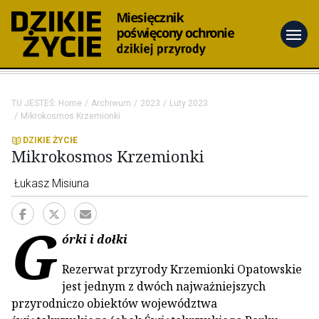
menu
TU JESTEŚ:
Home
Archiwum
2023
Luty 2023
Mikrokosmos Krzemionki
DZIKIE ŻYCIE
Mikrokosmos Krzemionki
Łukasz Misiuna
G
órki i dołki
Rezerwat przyrody Krzemionki Opatowskie
jest jednym z dwóch najważniejszych
przyrodniczo obiektów województwa