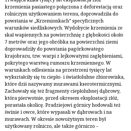
krzemienia pasiastego połączona z deforestacją oraz
rolniczym użytkowaniem terenu, doprowadziła do
powstania w „Krzemionkach” specyficznych
warunków siedliskowych. Wydobycie krzemienia ze
skał wapiennych na powierzchnię z głębokości około
7 metrów oraz jego obróbka na powierzchni ziemi
doprowadziły do powstania pagórkowatego
krajobrazu, tzw. warpi z lejkowatymi zagłębieniami,
pokrytego warstwą rumoszu krzemiennego. W
warunkach odlesienia na przestrzeni tysięcy lat
wykształciły się tu ciepło- i światłolubne zbiorowiska,
które dziś nazywamy murawami kserotermicznymi.
Zachowały się też fragmenty ciepłolubnej dąbrowy,
która pierwotnie, przed okresem eksploatacji złóż,
porastała okolicę. Pradziejowi górnicy hodowali też
świnie i owce, które wypasali w dąbrowach i na
murawach. W okresie nowożytnym teren był
użytkowany rolniczo, ale także górniczo –