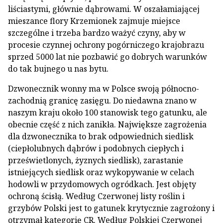
liściastymi, głównie dąbrowami. W oszałamiającej
mieszance flory Krzemionek zajmuje miejsce
szczególne i trzeba bardzo ważyć czyny, aby w
procesie czynnej ochrony pogórniczego krajobrazu
sprzed 5000 lat nie pozbawić go dobrych warunków
do tak bujnego u nas bytu.
Dzwonecznik wonny ma w Polsce swoją północno-
zachodnią granicę zasięgu. Do niedawna znano w
naszym kraju około 100 stanowisk tego gatunku, ale
obecnie część z nich zanikła. Największe zagrożenia
dla dzwonecznika to brak odpowiednich siedlisk
(ciepłolubnych dąbrów i podobnych ciepłych i
prześwietlonych, żyznych siedlisk), zarastanie
istniejących siedlisk oraz wykopywanie w celach
hodowli w przydomowych ogródkach. Jest objęty
ochroną ścisłą. Według Czerwonej listy roślin i
grzybów Polski jest to gatunek krytycznie zagrożony i
otrzymał kategorię CR. Według Polskiej Czerwonej