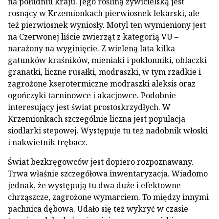
na południu kraju. Jego rośliną żywicielską jest
rosnący w Krzemionkach pierwiosnek lekarski, ale
też pierwiosnek wyniosły. Motyl ten wymieniony jest
na Czerwonej liście zwierząt z kategorią VU –
narażony na wyginięcie. Z wieleną lata kilka
gatunków kraśników, mieniaki i pokłonniki, oblaczki
granatki, liczne rusałki, modraszki, w tym rzadkie i
zagrożone kserotermiczne modraszki aleksis oraz
ogończyki tarninowce i akacjowce. Podobnie
interesujący jest świat prostoskrzydłych. W
Krzemionkach szczególnie liczna jest populacja
siodlarki stepowej. Występuje tu też nadobnik włoski
i nakwietnik trębacz.
Świat bezkręgowców jest dopiero rozpoznawany.
Trwa właśnie szczegółowa inwentaryzacja. Wiadomo
jednak, że występują tu dwa duże i efektowne
chrząszcze, zagrożone wymarciem. To między innymi
pachnica dębowa. Udało się też wykryć w czasie