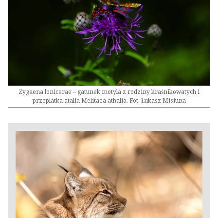
Zygaena lonicerae – gatunek motyla z rodziny kraśnikowatych i
przeplatka atalia Melitaea athalia. Fot. Łukasz Misiuna