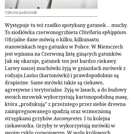
Cykoria podróżnik
Występuje tu też rzadko spotykany gatunek… muchy.
To siodłówka czerwonogrzbieta
Clitellaria ephippium
.
Oficjalne dane mówią o kilku, kilkunastu
stanowiskach tego gatunku w Polsce. W Niemczech
jest wpisana na Czerwoną listę ginących gatunków.
Jak się okazuje, gatunek ten jest bardzo ciekawy.
Larwy naszej muchówki żyją w gniazdach mrówek z
rodzaju
Lasius
(kartonówki)
i prawdopodobnie są
drapieżne. Same mrówki także są ciekawe,
agresywne i terytorialne. Żyją w lasach, a do budowy
swoich mrowisk wykorzystują kartonopodobną masę,
która „produkują” z przeżutego przez siebie drewna
zaimpregnowanego spadzią oraz wzmocnioną
strzępkami grzybów
Ascomycetes
. I tu kolejna
ciekawostka. Grzyby te wykorzystują mrówki w
swoim cyklu rozwojowym. W wolu królowych