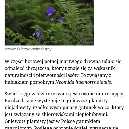
Dzwonek brzoskwiniolistny
W części borowej pełnej martwego drewna udało się
odnaleźć chrząszcza, który uznaje się za wskaźnik
naturalności i pierwotności lasów. To związany z
hubiakiem pospolitym
Neomida haemorrhoidalis
.
Świat kręgowców rezerwatu jest równie interesujący.
Bardzo licznie występuje tu gniewosz plamisty,
niejadowity, rzadko występujący gatunek węża, który
jest związany ze zbiorowiskami ciepłolubnymi.
Gniewosz plamisty jest w Polsce gatunkiem
zagrożonym. Podlega ochronie ścisłej, wyznacza się