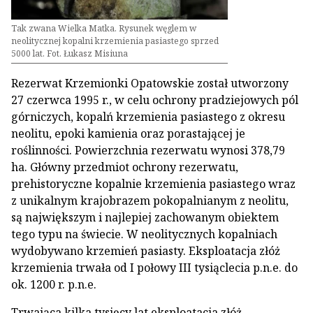
Tak zwana Wielka Matka. Rysunek węglem w
neolitycznej kopalni krzemienia pasiastego sprzed
5000 lat. Fot. Łukasz Misiuna
Rezerwat Krzemionki Opatowskie został utworzony
27 czerwca 1995 r., w celu ochrony pradziejowych pól
górniczych, kopalń krzemienia pasiastego z okresu
neolitu, epoki kamienia oraz porastającej je
roślinności. Powierzchnia rezerwatu wynosi 378,79
ha. Główny przedmiot ochrony rezerwatu,
prehistoryczne kopalnie krzemienia pasiastego wraz
z unikalnym krajobrazem pokopalnianym z neolitu,
są największym i najlepiej zachowanym obiektem
tego typu na świecie. W neolitycznych kopalniach
wydobywano krzemień pasiasty. Eksploatacja złóż
krzemienia trwała od I połowy III tysiąclecia p.n.e. do
ok. 1200 r. p.n.e.
Trwająca kilka tysięcy lat eksploatacja złóż