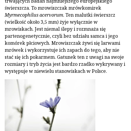
trwających badań najmniejszego europejskiego
świerszcza. To mrowiszczak mrówkomirek
Myrmecophilus acervorum
. Ten malutki świerszcz
(wielkość około 3,5 mm) żyje wyłącznie w
mrowiskach. Jest niemal ślepy i rozmnaża się
partenogenetycznie, czyli bez udziału samca i jego
komórek płciowych. Mrowiszczak żywi się larwami
mrówek i wykorzystuje ich zapach do tego, aby nie
stać się ich pokarmem. Gatunek ten z uwagi na swoje
rozmiary i tryb życia jest bardzo rzadko wykrywany i
występuje w niewielu stanowiskach w Polsce.