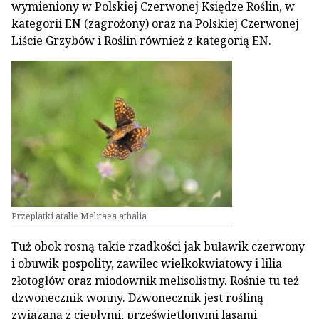
wymieniony w Polskiej Czerwonej Księdze Roślin, w
kategorii EN (zagrożony) oraz na Polskiej Czerwonej
Liście Grzybów i Roślin również z kategorią EN.
Przeplatki atalie Melitaea athalia
Tuż obok rosną takie rzadkości jak buławik czerwony
i obuwik pospolity, zawilec wielkokwiatowy i lilia
złotogłów oraz miodownik melisolistny. Rośnie tu też
dzwonecznik wonny. Dzwonecznik jest rośliną
związaną z ciepłymi, prześwietlonymi lasami