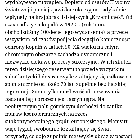
wydobywano tu wapień. Dopiero od czasów II wojny
światowej i po niej zjawiska sukcesyjne radykalnie
wpłynęły na krajobraz dzisiejszych „Krzemionek”. Od
czasu odkrycia kopalń w 1922 r. (rok temu
obchodziliśmy 100-lecie tego wydarzenia), a przede
wszystkim od czasów podjęcia decyzji o konieczności
ochrony kopalń w latach 50. XX wieku na całym
chronionym obszarze zachodzą dynamiczne i
niezwykle ciekawe procesy sukcesyjne. W ich skutek
teren dzisiejszego rezerwatu to przede wszystkim
subatlantycki bór sosnowy kształtujący się całkowicie
spontanicznie od około 70 lat, zupełnie bez ludzkiej
ingerencji. Sama tylko możliwość obserwowania i
badania tego procesu jest fascynująca. Na
neolitycznym polu górniczym dochodzi do zaniku
muraw kserotermicznych na rzecz
subkontynentalnego grądu europejskiego. Mamy tu
więc tygiel, swobodnie kształtujący się świat
przyrody, co daje zupełnie niezwykły obraz w postaci