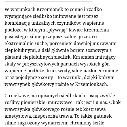
W warunkach Krzemionek to cenne i rzadko
występujące siedlisko imitowane jest przez
kombinację unikalnych czynników: wapienne
podłoże, w którym „pływają” ławice krzemienia
pasiastego, silnie przepuszczalne, przez co
ekstremalnie suche, porośnięte dawniej murawami
ciepłolubnymi, a dziś głównie borem sosnowym z
płatami ciepłolubnych siedlisk. Krzemień imitujący
skały w przyszczytowych partiach wysokich gór,
wapienne podłoże, brak wody, silne nasłonecznienie
oraz pojedyncze sosny – to warunki, dzięki którym
wawrzynek główkowy rośnie w Krzemionkach.
Co ciekawe, na opisanych siedliskach rosną zwykle
rośliny pionierskie, murawowe. Tak jest i u nas. Obok
wawrzynka główkowego rośnie też kostrzewa
ametystowa, niepozorna trawa. To także gatunek
silnie zagrożony wymarciem, chroniony ściśle,