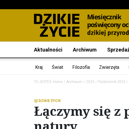
Aktualności
Archiwum
Sprzeda
Kraj
Świat
Filozofia
Zwierzęta
TU JESTEŚ:
Home
Archiwum
2023
Październik 2023
DZIKIE ŻYCIE
Łączymy się z 
natury