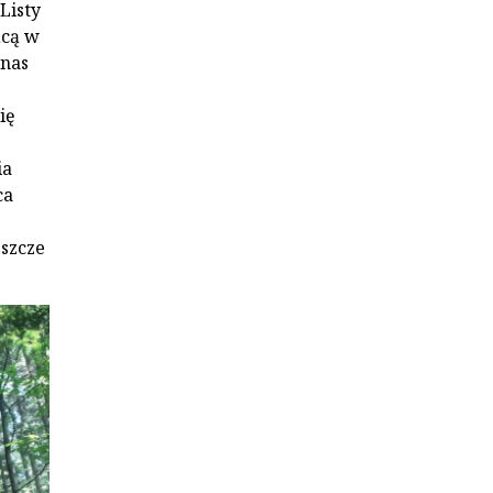
Listy
ącą w
 nas
ię
ia
ca
eszcze