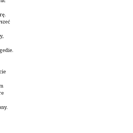
nić
rę.
yszeć
y,
gedie.
cie
ym
re
bny.