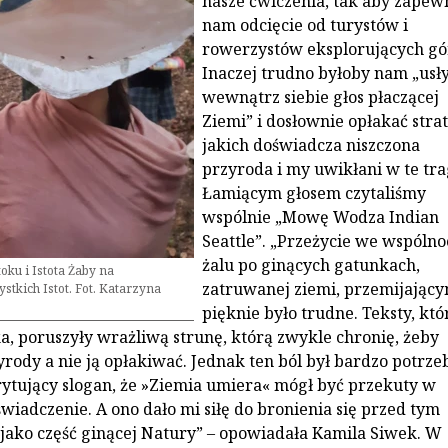
nasze ćwiczenia, tak aby zapew
nam odcięcie od turystów i
rowerzystów eksplorujących gó
Inaczej trudno byłoby nam „usł
wewnątrz siebie głos płaczącej
Ziemi” i dosłownie opłakać strat
jakich doświadcza niszczona
przyroda i my uwikłani w te tra
Łamiącym głosem czytaliśmy
wspólnie „Mowę Wodza Indian
Seattle”. „Przeżycie we wspólno
żalu po ginących gatunkach,
oku i Istota Żaby na
zatruwanej ziemi, przemijając
tkich Istot. Fot. Katarzyna
pięknie było trudne. Teksty, któ
, poruszyły wrażliwą strunę, którą zwykle chronię, żeby
yrody a nie ją opłakiwać. Jednak ten ból był bardzo potrze
rytujący slogan, że »Ziemia umiera« mógł być przekuty w
iadczenie. A ono dało mi siłę do bronienia się przed tym
ako część ginącej Natury” – opowiadała Kamila Siwek. W