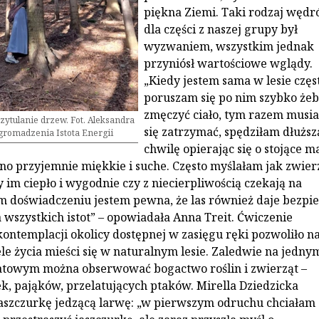
piękna Ziemi. Taki rodzaj wędr
dla części z naszej grupy był
wyzwaniem, wszystkim jednak
przyniósł wartościowe wglądy.
„Kiedy jestem sama w lesie częs
poruszam się po nim szybko że
zmęczyć ciało, tym razem musi
ytulanie drzew. Fot. Aleksandra
się zatrzymać, spędziłam dłuższ
Zgromadzenia Istota Energii
chwilę opierając się o stojące 
no przyjemnie miękkie i suche. Często myślałam jak zwier
zy im ciepło i wygodnie czy z niecierpliwością czekają na
m doświadczeniu jestem pewna, że las również daje bezpi
 wszystkich istot” – opowiadała Anna Treit. Ćwiczenie
kontemplacji okolicy dostępnej w zasięgu ręki pozwoliło 
ele życia mieści się w naturalnym lesie. Zaledwie na jedny
towym można obserwować bogactwo roślin i zwierząt –
k, pająków, przelatujących ptaków. Mirella Dziedzicka
aszczurkę jedzącą larwę: „w pierwszym odruchu chciałam