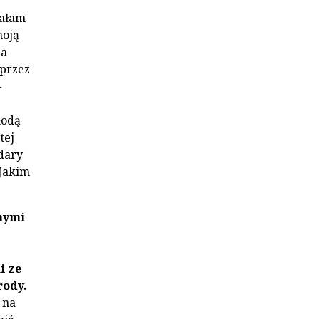
wałam
moją
ja
 przez
–
łodą
tej
 dary
 Jakim
nymi
i ze
rody.
 na