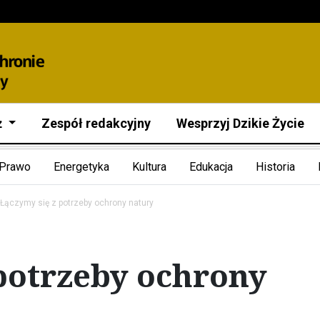
ż
Zespół redakcyjny
Wesprzyj Dzikie Życie
Prawo
Energetyka
Kultura
Edukacja
Historia
Łączymy się z potrzeby ochrony natury
potrzeby ochrony