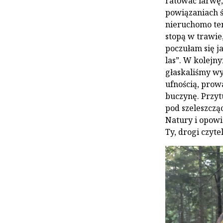
ratować larwę, 
powiązaniach ś
nieruchomo ten
stopą w trawie,
poczułam się j
las”. W kolejn
głaskaliśmy wy
ufnością, prow
buczynę. Przyt
pod szeleszcząc
Natury i opowi
Ty, drogi czyt