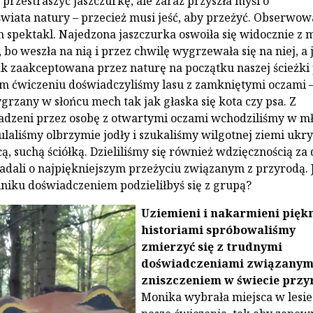
przestraszyć jaszczurkę, ale zaraz przyszła myśl o
wiata natury – przecież musi jeść, aby przeżyć. Obserwo
 spektakl. Najedzona jaszczurka oswoiła się widocznie z 
 bo weszła na nią i przez chwilę wygrzewała się na niej, a 
ak zaakceptowana przez naturę na początku naszej ścieżki
ym ćwiczeniu doświadczyliśmy lasu z zamkniętymi oczami 
grzany w słońcu mech tak jak głaska się kota czy psa. Z
adzeni przez osobę z otwartymi oczami wchodziliśmy w m
ulaliśmy olbrzymie jodły i szukaliśmy wilgotnej ziemi ukry
ą, suchą ściółką. Dzieliliśmy się również wdzięcznością za
adali o najpiękniejszym przeżyciu związanym z przyrodą.
elniku doświadczeniem podzieliłbyś się z grupą?
Uziemieni i nakarmieni pięk
historiami spróbowaliśmy
zmierzyć się z trudnymi
doświadczeniami związanym
zniszczeniem w świecie przy
Monika wybrała miejsca w lesie