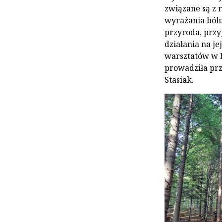
związane są z 
wyrażania bólu
przyroda, prz
działania na j
warsztatów w B
prowadziła prz
Stasiak.