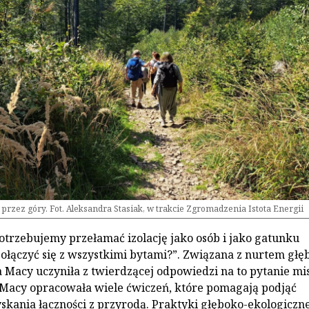
rzez góry. Fot. Aleksandra Stasiak, w trakcie Zgromadzenia Istota Energii
otrzebujemy przełamać izolację jako osób i jako gatunku
połączyć się z wszystkimi bytami?”. Związana z nurtem głę
a Macy uczyniła z twierdzącej odpowiedzi na to pytanie mi
 Macy opracowała wiele ćwiczeń, które pomagają podjąć
kania łączności z przyrodą. Praktyki głęboko-ekologiczn