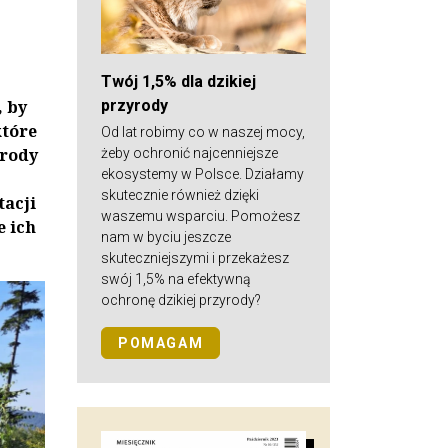
Twój 1,5% dla dzikiej
przyrody
, by
które
Od lat robimy co w naszej mocy,
yrody
żeby ochronić najcenniejsze
ekosystemy w Polsce. Działamy
skutecznie również dzięki
tacji
waszemu wsparciu. Pomożesz
e ich
nam w byciu jeszcze
skuteczniejszymi i przekażesz
swój 1,5% na efektywną
ochronę dzikiej przyrody?
POMAGAM