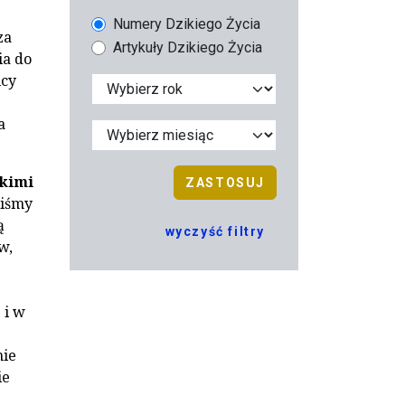
Numery Dzikiego Życia
za
Artykuły Dzikiego Życia
ia do
icy
a
tkimi
ZASTOSUJ
liśmy
ą
wyczyść filtry
w,
 i w
nie
ie