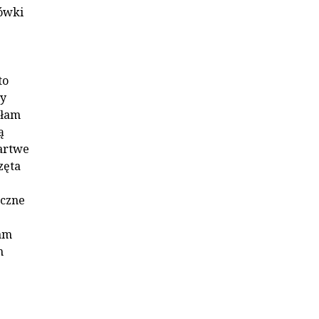
ówki
to
by
ałam
ą
martwe
zęta
eczne
nam
m