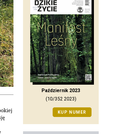
Październik 2023
(10/352 2023)
bokiej
KUP NUMER
sję
e