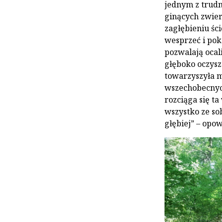
jednym z trudn
ginących zwier
zagłębieniu śc
wesprzeć i pok
pozwalają ocali
głęboko oczysz
towarzyszyła 
wszechobecnych
rozciąga się ta
wszystko ze so
głębiej” – opo