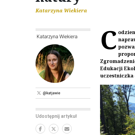
Katarzyna Wiekiera
C
odzien
Katarzyna Wiekiera
napraw
pozwal
propon
Zgromadzenie 
Edukacji Ekol
uczestniczka 
@katjawie
Udostępnij artykuł