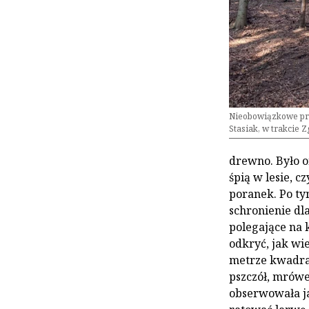
Nieobowiązkowe prz
Stasiak, w trakcie 
drewno. Było o
śpią w lesie, c
poranek. Po ty
schronienie dla
polegające na 
odkryć, jak wi
metrze kwadra
pszczół, mrówe
obserwowała j