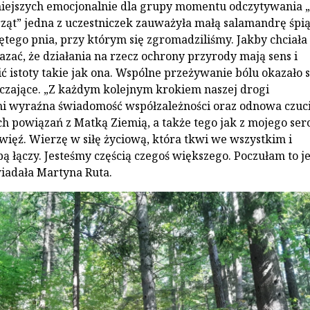
iejszych emocjonalnie dla grupy momentu odczytywania „
ząt” jedna z uczestniczek zauważyła małą salamandrę śpi
iętego pnia, przy którym się zgromadziliśmy. Jakby chciała
azać, że działania na rzecz ochrony przyrody mają sens i
ć istoty takie jak ona. Wspólne przeżywanie bólu okazało s
czające. „Z każdym kolejnym krokiem naszej drogi
mi wyraźna świadomość współzależności oraz odnowa czuc
 powiązań z Matką Ziemią, a także tego jak z mojego ser
 więź. Wierzę w siłę życiową, która tkwi we wszystkim i
bą łączy. Jesteśmy częścią czegoś większego. Poczułam to j
wiadała Martyna Ruta.