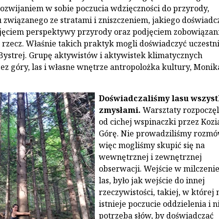
rozwijaniem w sobie poczucia wdzięczności do przyrody,
 związanego ze stratami i zniszczeniem, jakiego doświadc
yjęciem perspektywy przyrody oraz podjęciem zobowiązan
ej rzecz. Właśnie takich praktyk mogli doświadczyć uczestn
ystrej. Grupę aktywistów i aktywistek klimatycznych
ez góry, las i własne wnętrze antropolożka kultury, Monik
Doświadczaliśmy lasu wszys
zmysłami.
Warsztaty rozpoczę
od cichej wspinaczki przez Kozi
Górę. Nie prowadziliśmy rozmó
więc mogliśmy skupić się na
wewnętrznej i zewnętrznej
obserwacji. Wejście w milczenie
las, było jak wejście do innej
rzeczywistości, takiej, w której 
istnieje poczucie oddzielenia i n
potrzeba słów, by doświadczać