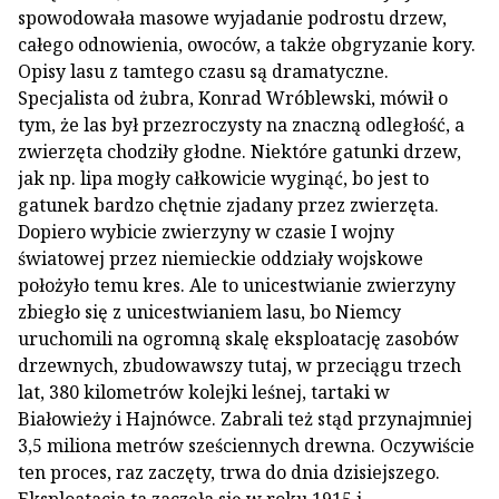
spowodowała masowe wyjadanie podrostu drzew,
całego odnowienia, owoców, a także obgryzanie kory.
Opisy lasu z tamtego czasu są dramatyczne.
Specjalista od żubra, Konrad Wróblewski, mówił o
tym, że las był przezroczysty na znaczną odległość, a
zwierzęta chodziły głodne. Niektóre gatunki drzew,
jak np. lipa mogły całkowicie wyginąć, bo jest to
gatunek bardzo chętnie zjadany przez zwierzęta.
Dopiero wybicie zwierzyny w czasie I wojny
światowej przez niemieckie oddziały wojskowe
położyło temu kres. Ale to unicestwianie zwierzyny
zbiegło się z unicestwianiem lasu, bo Niemcy
uruchomili na ogromną skalę eksploatację zasobów
drzewnych, zbudowawszy tutaj, w przeciągu trzech
lat, 380 kilometrów kolejki leśnej, tartaki w
Białowieży i Hajnówce. Zabrali też stąd przynajmniej
3,5 miliona metrów sześciennych drewna. Oczywiście
ten proces, raz zaczęty, trwa do dnia dzisiejszego.