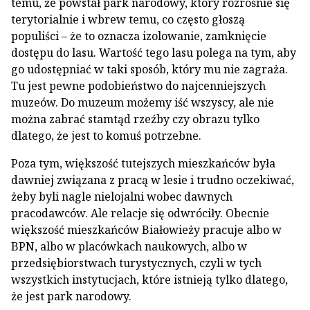
temu, że powstał park narodowy, który rozrośnie się
terytorialnie i wbrew temu, co często głoszą
populiści – że to oznacza izolowanie, zamknięcie
dostępu do lasu. Wartość tego lasu polega na tym, aby
go udostępniać w taki sposób, który mu nie zagraża.
Tu jest pewne podobieństwo do najcenniejszych
muzeów. Do muzeum możemy iść wszyscy, ale nie
można zabrać stamtąd rzeźby czy obrazu tylko
dlatego, że jest to komuś potrzebne.
Poza tym, większość tutejszych mieszkańców była
dawniej związana z pracą w lesie i trudno oczekiwać,
żeby byli nagle nielojalni wobec dawnych
pracodawców. Ale relacje się odwróciły. Obecnie
większość mieszkańców Białowieży pracuje albo w
BPN, albo w placówkach naukowych, albo w
przedsiębiorstwach turystycznych, czyli w tych
wszystkich instytucjach, które istnieją tylko dlatego,
że jest park narodowy.