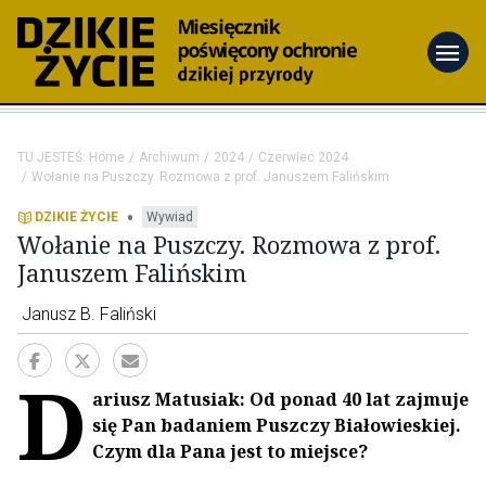
menu
TU JESTEŚ:
Home
Archiwum
2024
Czerwiec 2024
Wołanie na Puszczy. Rozmowa z prof. Januszem Falińskim
•
DZIKIE ŻYCIE
Wywiad
Wołanie na Puszczy. Rozmowa z prof.
Januszem Falińskim
Janusz B. Faliński
D
ariusz Matusiak: Od ponad 40 lat zajmuje
się Pan badaniem Puszczy Białowieskiej.
Czym dla Pana jest to miejsce?