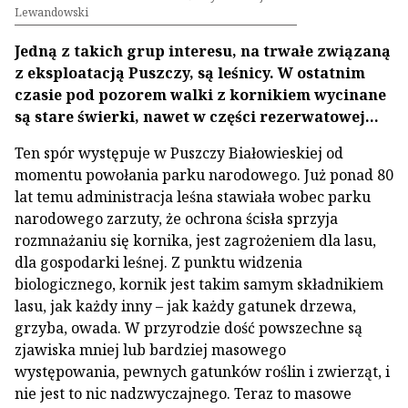
Lewandowski
Jedną z takich grup interesu, na trwałe związaną
z eksploatacją Puszczy, są leśnicy. W ostatnim
czasie pod pozorem walki z kornikiem wycinane
są stare świerki, nawet w części rezerwatowej...
Ten spór występuje w Puszczy Białowieskiej od
momentu powołania parku narodowego. Już ponad 80
lat temu administracja leśna stawiała wobec parku
narodowego zarzuty, że ochrona ścisła sprzyja
rozmnażaniu się kornika, jest zagrożeniem dla lasu,
dla gospodarki leśnej. Z punktu widzenia
biologicznego, kornik jest takim samym składnikiem
lasu, jak każdy inny – jak każdy gatunek drzewa,
grzyba, owada. W przyrodzie dość powszechne są
zjawiska mniej lub bardziej masowego
występowania, pewnych gatunków roślin i zwierząt, i
nie jest to nic nadzwyczajnego. Teraz to masowe