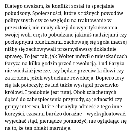
Dlatego uważam, że konflikt został tu specjalnie
pobudzony. Społeczności, które z różnych powodów
politycznych czy ze względu na traktowanie w
przeszłości, nie miały okazji do wyartykułowania
swojej woli, często pobudzane jakimiś nadziejami czy
pochopnymi obietnicami, zachowują się zgoła inaczej
niżby się zachowywali przemyślawszy dokładnie
sprawę. To jest tak, jak Wolter mówił o mieszkańcach
Paryża na kilka godzin przed rewolucją. Lud Paryża
nie wiedział jeszcze, czy będzie przeciw królowi czy
za królem, jeżeli wybuchnie rewolucja. Dopiero losy
się tak potoczyły, że lud także wystąpił przeciwko
królowi. I podobnie jest tutaj. Obok szlachetnych
dążeń do zabezpieczenia przyrody, są jednostki czy
grupy interesu, które chciałyby odnieść z tego inne
korzyści, czasami bardzo doraźne – wyeksploatować,
wyjechać stąd, pieniądze pomnożyć, nie oglądając się
na to, że ten obiekt marnieje.