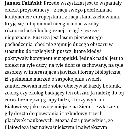
Janusz Faliński:
Przede wszystkim jest to wspaniały
obiekt przyrodniczy – z racji swego położenia na
kontynencie europejskim i z racji stanu zachowania.
Kryją się tutaj niemal nieogarnione zasoby
różnorodności biologicznej – ciągle jeszcze
niepoznane. Puszcza jest lasem pierwotnego
pochodzenia, choć nie zajmuje dużego obszaru w
stosunku do rozległych puszcz, które kiedyś
pokrywały kontynent europejski. Jednak nadal jest to
obiekt na tyle duży, na tyle dobrze zachowany, na tyle
zasobny w interesujące zjawiska i formy biologiczne,
iż spełnienie marzeń o zaspokojeniu swoich
zainteresowań może sobie obiecywać każdy botanik,
zoolog czy ekolog badający ten obszar. Ja należę do tej
coraz liczniejszej grupy ludzi, którzy wybrali
Białowieżę jako swoje miejsce na Ziemi – zwłaszcza,
gdy doszło do powstania i rozbudowy trzech
placówek naukowych. Można dziś powiedzieć, że
Białowieża jest najważniejszym i największym