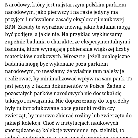
Narodowy, który jest najstarszym polskim parkiem
narodowym, jako pierwszy i na razie jedyny ma
przyjęte i uchwalone zasady eksploracji naukowej
BPN. Zasady te wyraźnie mówią, jakie badania mogą
być podjęte, a jakie nie. Na przykład wykluczamy
zupełnie badania o charakterze eksperymentalnym i
badania, które wymagają pobierania większej liczby
materiałów naukowych. Wreszcie, jeżeli analogiczne
badania mogą być wykonane poza parkiem
narodowym, to uważamy, że właśnie tam należy je
realizować, by minimalizować wpływ na sam park. To
jest jedyny z takich dokumentów w Polsce. Żaden z
pozostałych parków narodowych nie doczekał się
takiego rozwiązania. Nie dopuszczamy do tego, żeby
były tu introdukowane obce gatunki roślin czy
zwierząt, by masowo zbierać rośliny lub zwierzęta do
jakiejś kolekcji. Choć w instytucjach naukowych
sporządzane są kolekcje wymienne, np. zielniki, to
jednak materiały przeznaczone do wymiany nie mogą