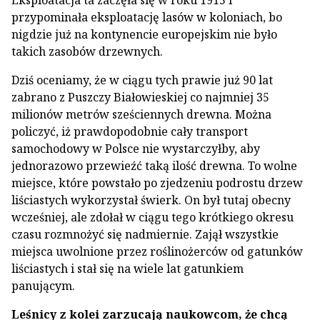
Eksploatacja ta zaczęła się w roku 1915 i
przypominała eksploatację lasów w koloniach, bo
nigdzie już na kontynencie europejskim nie było
takich zasobów drzewnych.
Dziś oceniamy, że w ciągu tych prawie już 90 lat
zabrano z Puszczy Białowieskiej co najmniej 35
milionów metrów sześciennych drewna. Można
policzyć, iż prawdopodobnie cały transport
samochodowy w Polsce nie wystarczyłby, aby
jednorazowo przewieźć taką ilość drewna. To wolne
miejsce, które powstało po zjedzeniu podrostu drzew
liściastych wykorzystał świerk. On był tutaj obecny
wcześniej, ale zdołał w ciągu tego krótkiego okresu
czasu rozmnożyć się nadmiernie. Zajął wszystkie
miejsca uwolnione przez roślinożerców od gatunków
liściastych i stał się na wiele lat gatunkiem
panującym.
Leśnicy z kolei zarzucają naukowcom, że chcą