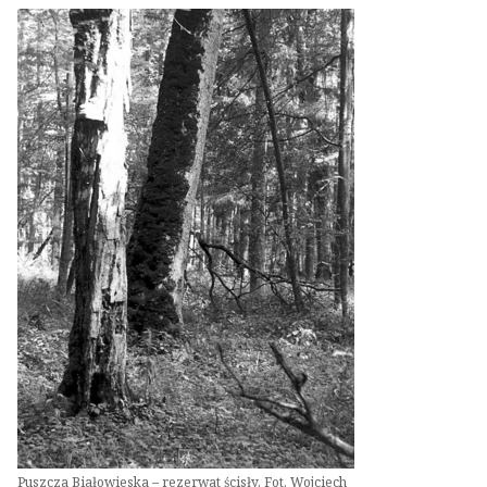
Puszcza Białowieska – rezerwat ścisły. Fot. Wojciech