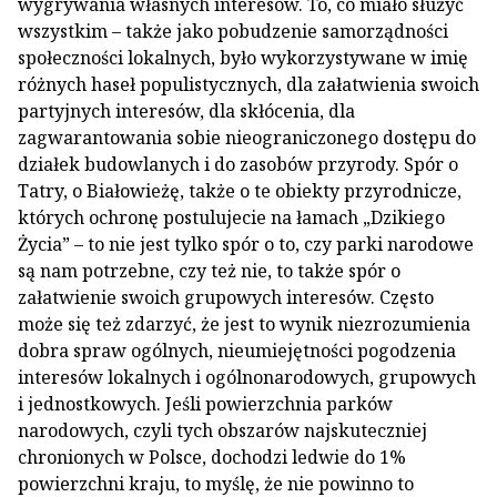
wygrywania własnych interesów. To, co miało służyć
wszystkim – także jako pobudzenie samorządności
społeczności lokalnych, było wykorzystywane w imię
różnych haseł populistycznych, dla załatwienia swoich
partyjnych interesów, dla skłócenia, dla
zagwarantowania sobie nieograniczonego dostępu do
działek budowlanych i do zasobów przyrody. Spór o
Tatry, o Białowieżę, także o te obiekty przyrodnicze,
których ochronę postulujecie na łamach „Dzikiego
Życia” – to nie jest tylko spór o to, czy parki narodowe
są nam potrzebne, czy też nie, to także spór o
załatwienie swoich grupowych interesów. Często
może się też zdarzyć, że jest to wynik niezrozumienia
dobra spraw ogólnych, nieumiejętności pogodzenia
interesów lokalnych i ogólnonarodowych, grupowych
i jednostkowych. Jeśli powierzchnia parków
narodowych, czyli tych obszarów najskuteczniej
chronionych w Polsce, dochodzi ledwie do 1%
powierzchni kraju, to myślę, że nie powinno to