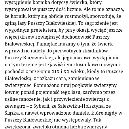
wystąpienie kornika dotyczy świerka, który
występował w puszczy dość licznie. Ale to nie oznacza,
że kornik, który się obficie rozmnożył, spowoduje, że
zginą lasy Puszczy Białowieskiej. To zagrożenie jest
wygodnym pretekstem, by przy okazji wyciąć jeszcze
więcej drzew i zwiększyć dochodowość Puszczy
Białowieskiej. Pamiętać musimy o tym, że świerk
wprawdzie należy do pierwotnych składników
Puszczy Białowieskiej, ale jego masowe wystąpienie
na tym terenie jest zjawiskiem stosunkowo nowym i
pochodzi z przełomu XIX i XX wieku, kiedy to Puszczę
Białowieską, z rozkazu cara, zamieniono w
zwierzyniec. Pomnożono tutaj pogłowie zwierzyny
łownej ponad pojemność tego lasu, zarówno przez
usilne mnożenie, jak i przywiezienie zwierząt z
zewnątrz – z Syberii, ze Szlezwiku-Holsztyna, ze
Śląska, a nawet wprowadzono daniele, które nigdy w
Puszczy Białowieskiej nie występowały. Tak
zwiększona, zwielokrotniona liczba zwierzyny