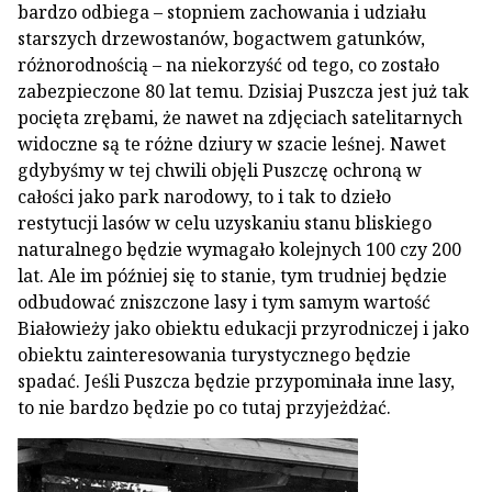
bardzo odbiega – stopniem zachowania i udziału
starszych drzewostanów, bogactwem gatunków,
różnorodnością – na niekorzyść od tego, co zostało
zabezpieczone 80 lat temu. Dzisiaj Puszcza jest już tak
pocięta zrębami, że nawet na zdjęciach satelitarnych
widoczne są te różne dziury w szacie leśnej. Nawet
gdybyśmy w tej chwili objęli Puszczę ochroną w
całości jako park narodowy, to i tak to dzieło
restytucji lasów w celu uzyskaniu stanu bliskiego
naturalnego będzie wymagało kolejnych 100 czy 200
lat. Ale im później się to stanie, tym trudniej będzie
odbudować zniszczone lasy i tym samym wartość
Białowieży jako obiektu edukacji przyrodniczej i jako
obiektu zainteresowania turystycznego będzie
spadać. Jeśli Puszcza będzie przypominała inne lasy,
to nie bardzo będzie po co tutaj przyjeżdżać.