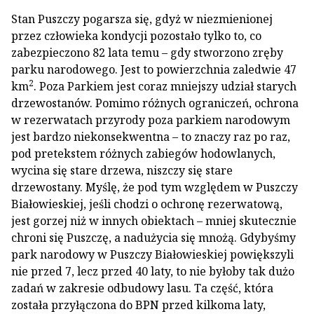
Stan Puszczy pogarsza się, gdyż w niezmienionej
przez człowieka kondycji pozostało tylko to, co
zabezpieczono 82 lata temu – gdy stworzono zręby
parku narodowego. Jest to powierzchnia zaledwie 47
2
km
. Poza Parkiem jest coraz mniejszy udział starych
drzewostanów. Pomimo różnych ograniczeń, ochrona
w rezerwatach przyrody poza parkiem narodowym
jest bardzo niekonsekwentna – to znaczy raz po raz,
pod pretekstem różnych zabiegów hodowlanych,
wycina się stare drzewa, niszczy się stare
drzewostany. Myślę, że pod tym względem w Puszczy
Białowieskiej, jeśli chodzi o ochronę rezerwatową,
jest gorzej niż w innych obiektach – mniej skutecznie
chroni się Puszczę, a nadużycia się mnożą. Gdybyśmy
park narodowy w Puszczy Białowieskiej powiększyli
nie przed 7, lecz przed 40 laty, to nie byłoby tak dużo
zadań w zakresie odbudowy lasu. Ta część, która
została przyłączona do BPN przed kilkoma laty,