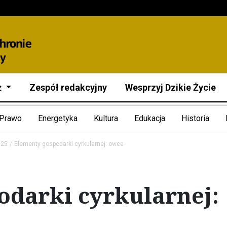
ż
Zespół redakcyjny
Wesprzyj Dzikie Życie
Prawo
Energetyka
Kultura
Edukacja
Historia
025
Elementy gospodarki cyrkularnej: owce
odarki cyrkularnej: