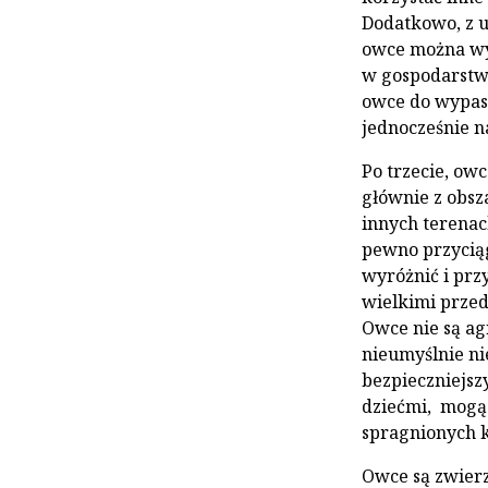
Dodatkowo, z 
owce można wyp
w gospodarstw
owce do wypas
jednocześnie n
Po trzecie, ow
głównie z obsz
innych terenach
pewno przyciąg
wyróżnić i prz
wielkimi prze
Owce nie są ag
nieumyślnie ni
bezpieczniejsz
dziećmi, mogą
spragnionych 
Owce są zwierz