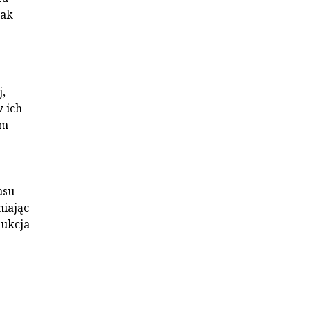
jak
,
w ich
em
asu
niając
dukcja