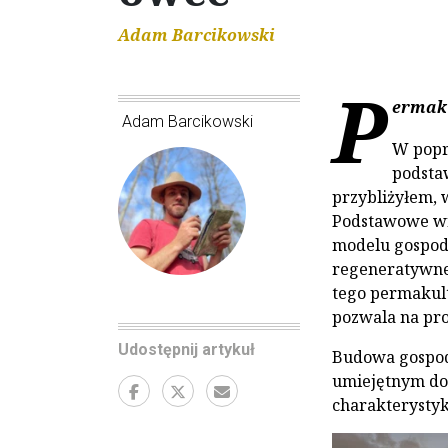
Adam Barcikowski
P
ermaku
Adam Barcikowski
W popr
podsta
przybliżyłem, 
Podstawowe wni
modelu gospod
regeneratywnej
tego permakult
pozwala na pr
Udostępnij artykuł
Budowa gospod
umiejętnym do
charakterystyk