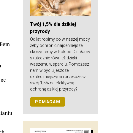
Twój 1,5% dla dzikiej
przyrody
Od lat robimy co w naszej mocy,
iłem
żeby ochronić najcenniejsze
ekosystemy w Polsce. Działamy
skutecznie również dzięki
waszemu wsparciu. Pomożesz
u
nam w byciu jeszcze
skuteczniejszymi i przekażesz
bec
swój 1,5% na efektywną
ochronę dzikiej przyrody?
POMAGAM
ianiu
ch