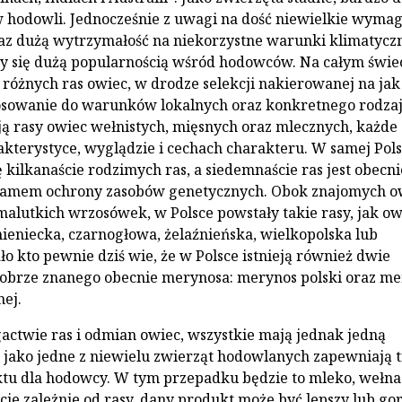
w hodowli. Jednocześnie z uwagi na dość niewielkie wyma
z dużą wytrzymałość na niekorzystne warunki klimatyczn
y się dużą popularnością wśród hodowców. Na całym świe
 różnych ras owiec, w drodze selekcji nakierowanej na jak
tosowanie do warunków lokalnych oraz konkretnego rodza
eją rasy owiec wełnistych, mięsnych oraz mlecznych, każde 
akterystyce, wyglądzie i cechach charakteru. W samej Pol
ę kilkanaście rodzimych ras, a siedemnaście ras jest obecni
ramem ochrony zasobów genetycznych. Obok znajomych o
malutkich wrzosówek, w Polsce powstały takie rasy, jak o
eniecka, czarnogłowa, żelaźnieńska, wielkopolska lub
ło kto pewnie dziś wie, że w Polsce istnieją również dwie
obrze znanego obecnie merynosa: merynos polski oraz m
ej.
actwie ras i odmian owiec, wszystkie mają jednak jedną
 jako jedne z niewielu zwierząt hodowlanych zapewniają t
tu dla hodowcy. W tym przepadku będzie to mleko, wełna
cie zależnie od rasy, dany produkt może być lepszy lub gor