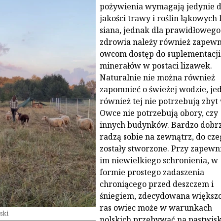
pożywienia wymagają jedynie d
jakości trawy i roślin łąkowych 
siana, jednak dla prawidłowego
zdrowia należy również zapewn
owcom dostęp do suplementacji
minerałów w postaci lizawek.
Naturalnie nie można również
zapomnieć o świeżej wodzie, je
również tej nie potrzebują zbyt 
Owce nie potrzebują obory, czy
innych budynków. Bardzo dobr
radzą sobie na zewnątrz, do cze
zostały stworzone. Przy zapewn
im niewielkiego schronienia, w
formie prostego zadaszenia
chroniącego przed deszczem i
śniegiem, zdecydowana większ
ras owiec może w warunkach
ski
polskich przebywać na pastwis