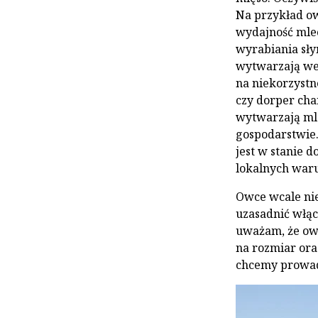
Na przykład ow
wydajność mlec
wyrabiania sły
wytwarzają weł
na niekorzystn
czy dorper cha
wytwarzają ml
gospodarstwie.
jest w stanie d
lokalnych war
Owce wcale ni
uzasadnić włąc
uważam, że ow
na rozmiar ora
chcemy prowad