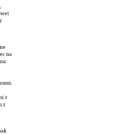
,
awet
ć
one
ec na
 na
wami.
i z
u z
nak