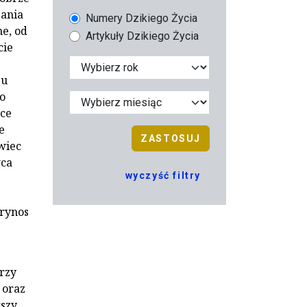
gania
Numery Dzikiego Życia
e, od
Artykuły Dzikiego Życia
cie
ju
o
sce
e
ZASTOSUJ
wiec
wca
wyczyść filtry
erynos
rzy
 oraz
szy.