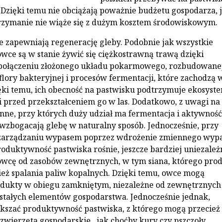
. Dzięki temu nie obciążają poważnie budżetu gospodarza, 
rzymanie nie wiąże się z dużym kosztem środowiskowym.
e zapewniają regenerację gleby. Podobnie jak wszystkie
wce są w stanie żywić się ciężkostrawną trawą dzięki
ołączeniu złożonego układu pokarmowego, rozbudowanej
flory bakteryjnej i procesów fermentacji, które zachodzą 
ęki temu, ich obecność na pastwisku podtrzymuje ekosyst
i przed przekształceniem go w las. Dodatkowo, z uwagi na
nne, przy których duży udział ma fermentacja i aktywność
 wzbogacają glebę w naturalny sposób. Jednocześnie, przy
arządzaniu wypasem poprzez wdrożenie zmiennego wyp
roduktywność pastwiska rośnie, jeszcze bardziej uniezależ
owcę od zasobów zewnętrznych, w tym siana, którego pro
ż spalania paliw kopalnych. Dzięki temu, owce mogą
dukty w obiegu zamkniętym, niezależne od zewnętrznych
stałych elementów gospodarstwa. Jednocześnie jednak,
kszać produktywność pastwiska, z którego mogą przecież
 zwierzęta gospodarskie, jak choćby kury czy pszczoły.