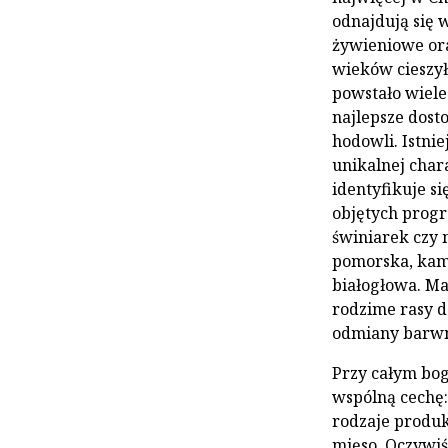
odnajdują się 
żywieniowe ora
wieków cieszył
powstało wiele
najlepsze dos
hodowli. Istni
unikalnej char
identyfikuje si
objętych prog
świniarek czy 
pomorska, kami
białogłowa. Ma
rodzime rasy d
odmiany barwn
Przy całym bog
wspólną cechę:
rodzaje produk
mięso. Oczywiś