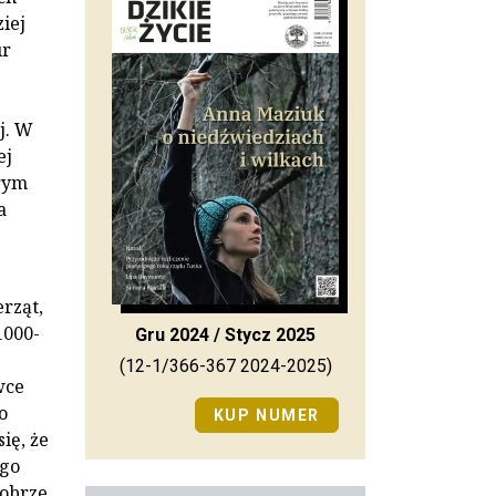
iej
ur
j. W
ej
órym
a
rząt,
1000-
Gru 2024 / Stycz 2025
(12-1/366-367 2024-2025)
wce
o
KUP NUMER
ię, że
ego
dobrze