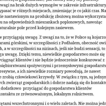
uwagi na brak dużych wymogów w zakresie infrastruktury
asać w różnych miejscach, zmieniając je co jakiś czas. N
ie nastawionym na produkcję zbożową można wykorzysta
u na odpowiednich mieszankach poplonowych, nawożąc
aturalnie pole przed kolejnym zasiewem.
ce przyciągają uwagę. Z uwagi na to, że w Polsce są kojarz
arami górskimi, w szczególności z Podhalem, obecność owi
, a w szczególności na nizinach, jeśli nie budzi sensacji, to
a uwagę. Dzięki temu, niewielkie gospodarstwo może się
yciągnąć klientów i nie będzie jednocześnie konkurować z
dsiębiorstwami spożywczymi i przemysłowymi gospodarst
resywne, a ich niewielkie rozmiary powodują, że nawet
e zrobią człowiekowi krzywdy. W związku z tym, są jednym
ych zwierząt gospodarskich i dobrze nadają się do kontakt
 dodatkowo przyciągać do gospodarstwa klientów
kontaktu ze zrównoważonym, lokalnym rolnictwem.
ętami wszechstronnymi i o wielu zaletach. Nie można jed