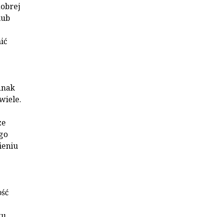
obrej
lub
ić
dnak
wiele.
ze
go
ieniu
ość
ku