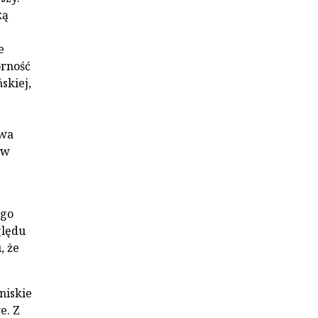
ką
e
orność
skiej,
twa
 w
ego
ględu
, że
niskie
e. Z