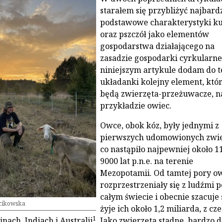
starałem się przybliżyć najbardz
podstawowe charakterystyki k
oraz pszczół jako elementów
gospodarstwa działającego na
zasadzie gospodarki cyrkularne
niniejszym artykule dodam do t
układanki kolejny element, kt
będą zwierzęta-przeżuwacze, n
przykładzie owiec.
Owce, obok kóz, były jednymi z
pierwszych udomowionych zwie
co nastąpiło najpewniej około 1
9000 lat p.n.e. na terenie
Mezopotamii. Od tamtej pory o
rozprzestrzeniały się z ludźmi p
całym świecie i obecnie szacuje s
cikowska
żyje ich około 1,2 miliarda, z cz
1
nach, Indiach i Australii
. Jako zwierzęta stadne, bardzo 