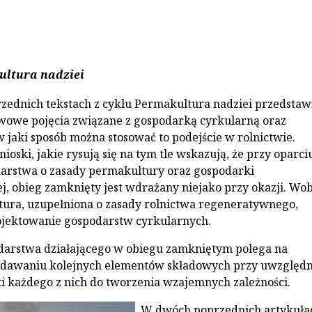
ltura nadziei
zednich tekstach z cyklu Permakultura nadziei przedstaw
wowe pojęcia związane z gospodarką cyrkularną oraz
w jaki sposób można stosować to podejście w rolnictwie.
oski, jakie rysują się na tym tle wskazują, że przy oparci
arstwa o zasady permakultury oraz gospodarki
, obieg zamknięty jest wdrażany niejako przy okazji. Wo
ura, uzupełniona o zasady rolnictwa regeneratywnego,
ojektowanie gospodarstw cyrkularnych.
arstwa działającego w obiegu zamkniętym polega na
dawaniu kolejnych elementów składowych przy uwzględn
i każdego z nich do tworzenia wzajemnych zależności.
W dwóch poprzednich artykuła