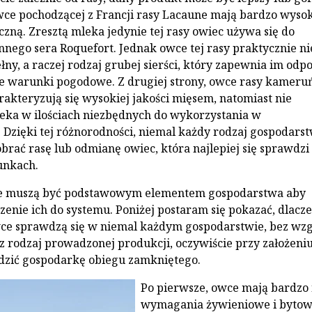
ce pochodzącej z Francji rasy Lacaune mają bardzo wyso
zną. Zresztą mleka jedynie tej rasy owiec używa się do
nnego sera Roquefort. Jednak owce tej rasy praktycznie ni
ny, a raczej rodzaj grubej sierści, który zapewnia im odp
e warunki pogodowe. Z drugiej strony, owce rasy kameruń
rakteryzują się wysokiej jakości mięsem, natomiast nie
eka w ilościach niezbędnych do wykorzystania w
 Dzięki tej różnorodności, niemal każdy rodzaj gospodars
obrać rasę lub odmianę owiec, która najlepiej się sprawdzi
unkach.
e muszą być podstawowym elementem gospodarstwa aby
zenie ich do systemu. Poniżej postaram się pokazać, dlacz
ce sprawdzą się w niemal każdym gospodarstwie, bez wz
z rodzaj prowadzonej produkcji, oczywiście przy założeniu
zić gospodarkę obiegu zamkniętego.
Po pierwsze, owce mają bardzo 
wymagania żywieniowe i bytow