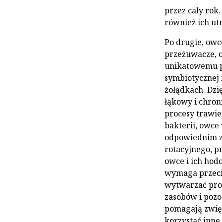
przez cały rok
również ich ut
Po drugie, owc
przeżuwacze, o
unikatowemu p
symbiotycznej 
żołądkach. Dzi
łąkowy i chron
procesy trawie
bakterii, owce
odpowiednim z
rotacyjnego, p
owce i ich hod
wymaga przecie
wytwarzać pro
zasobów i pozo
pomagają zwię
korzystać inne