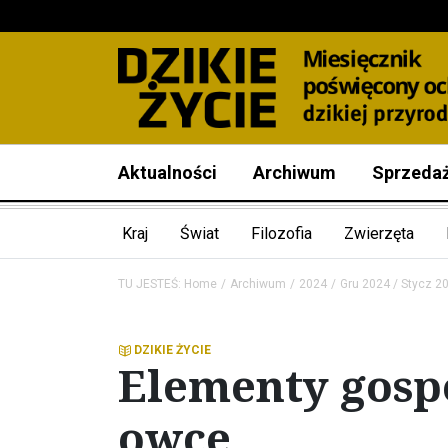
Aktualności
Archiwum
Sprzeda
Kraj
Świat
Filozofia
Zwierzęta
TU JESTEŚ:
Home
Archiwum
2024
Gru 2024 / Stycz 2
DZIKIE ŻYCIE
Elementy gosp
owce