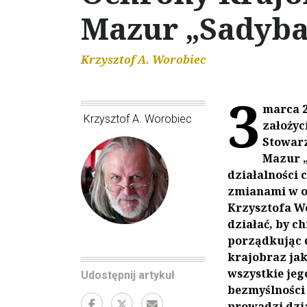
Mazur „Sadyba
Krzysztof A. Worobiec
3
marca 2
Krzysztof A. Worobiec
założyc
Stowarz
Mazur „
działalności 
zmianami w ot
Krzysztofa W
działać, by c
porządkując 
krajobraz jak
wszystkie je
Udostępnij artykuł
bezmyślności 
prowadzi dzia