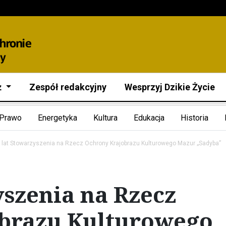
ż
Zespół redakcyjny
Wesprzyj Dzikie Życie
Prawo
Energetyka
Kultura
Edukacja
Historia
 lat Stowarzyszenia na Rzecz Ochrony Krajobrazu Kulturowego Mazur „Sadyba”
yszenia na Rzecz
brazu Kulturowego