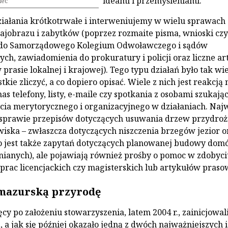
ideami i przemyśleniami.
iec
iałania krótkotrwałe i interweniujemy w wielu sprawach
ajobrazu i zabytków (poprzez rozmaite pisma, wnioski czy
 do Samorządowego Kolegium Odwoławczego i sądów
ych, zawiadomienia do prokuratury i policji oraz liczne ar
rasie lokalnej i krajowej). Tego typu działań było tak wie
tkie zliczyć, a co dopiero opisać. Wiele z nich jest reakcją 
s telefony, listy, e-maile czy spotkania z osobami szukają
cia merytorycznego i organizacyjnego w działaniach. Naj
 sprawie przepisów dotyczących usuwania drzew przydroż
iska – zwłaszcza dotyczących niszczenia brzegów jezior o
o jest także zapytań dotyczących planowanej budowy dom
ianych), ale pojawiają również prośby o pomoc w zdobyci
prac licencjackich czy magisterskich lub artykułów praso
mazurską przyrodę
ęcy po założeniu stowarzyszenia, latem 2004 r., zainicjowa
 a jak się później okazało jedną z dwóch najważniejszych i