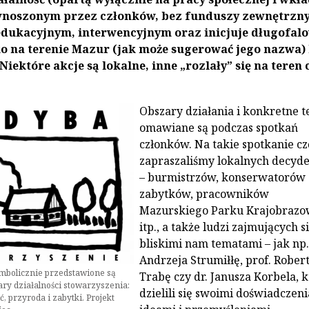
noszonym przez członków, bez funduszy zewnętrzny
edukacyjnym, interwencyjnym oraz inicjuje długofal
lko na terenie Mazur (jak może sugerować jego nazwa) 
Niektóre akcje są lokalne, inne „rozlały” się na teren 
Obszary działania i konkretne 
omawiane są podczas spotkań
członków. Na takie spotkanie cz
zapraszaliśmy lokalnych decyd
– burmistrzów, konserwatorów
zabytków, pracowników
Mazurskiego Parku Krajobraz
itp., a także ludzi zajmujących s
bliskimi nam tematami – jak np.
Andrzeja Strumiłłę, prof. Rober
mbolicznie przedstawione są
Trabę czy dr. Janusza Korbela, 
ry działalności stowarzyszenia:
dzielili się swoimi doświadczeni
ć, przyroda i zabytki. Projekt