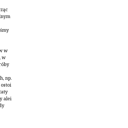
cząc
alnym
iśmy
ów w
, w
róby
h, np.
ostoi
taty
y alei
dy