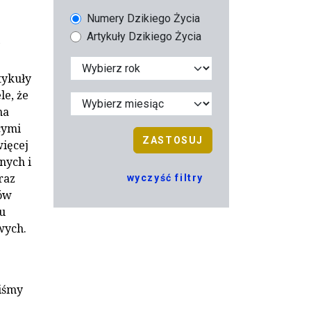
Numery Dzikiego Życia
Artykuły Dzikiego Życia
tykuły
le, że
na
cymi
ZASTOSUJ
więcej
nych i
raz
wyczyść filtry
ów
u
wych.
liśmy