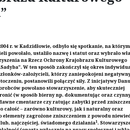
”
004 r. w Kadzidłowie, odbyło się spotkanie, na którym
ieli powołało, ustaliło nazwę i statut oraz wybrało wł
yszenia na Rzecz Ochrony Krajobrazu Kulturowego
Sadyba”. W ten sposób zakończył się okres indywidua
członków-założycieli, którzy zaniepokojeni negatywn
oczeniu, postanowili połączyć siły. Z inicjatywy Danu
orobców powołano stowarzyszenie, aby skuteczniej
hronić (w sposób bierny np. dokumentując oraz czynny
dawne cmentarze czy ratując zabytki przed zniszcze
o całość – zarówno kulturowy, jak i naturalny oraz
go elementy zagrożone zniszczeniem z powodu niewied
1
lub, najczęściej, świadomego działania
. Stowarzysz
łalność (opartą wyłącznie na pracy społecznej i wkła