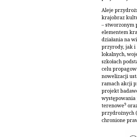
Aleje przydro
krajobraz kult
– stworzonym p
elementem kra
działania na w
przyrody, jak i
lokalnych, woj
szkołach pods
celu propagowa
nowelizacji us
ramach akcji p
projekt badawc
występowania 
9
terenowe
oraz
przydrożnych (
chronione praw