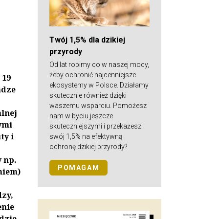
Twój 1,5% dla dzikiej
przyrody
Od lat robimy co w naszej mocy,
żeby ochronić najcenniejsze
 19
ekosystemy w Polsce. Działamy
adze
skutecznie również dzięki
waszemu wsparciu. Pomożesz
lnej
nam w byciu jeszcze
ymi
skuteczniejszymi i przekażesz
ty i
swój 1,5% na efektywną
ochronę dzikiej przyrody?
 np.
POMAGAM
niem)
zy,
enie
dzie