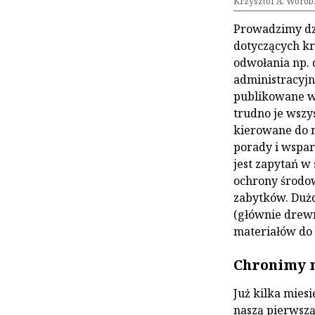
Krzysztof A. Worob
Prowadzimy dz
dotyczących kr
odwołania np.
administracyjn
publikowane w p
trudno je wszys
kierowane do na
porady i wspar
jest zapytań w
ochrony środow
zabytków. Duż
(głównie drewn
materiałów do 
Chronimy 
Już kilka miesi
naszą pierwszą,