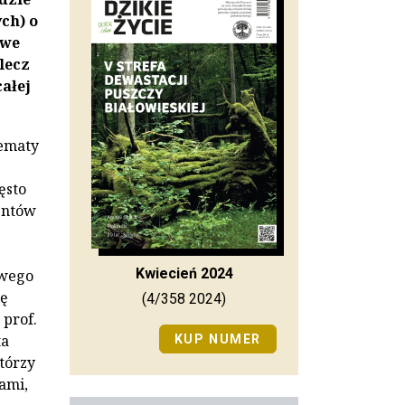
ch) o
owe
lecz
całej
tematy
ęsto
entów
Kwiecień 2024
owego
ię
(4/358 2024)
 prof.
ta
KUP NUMER
którzy
ami,