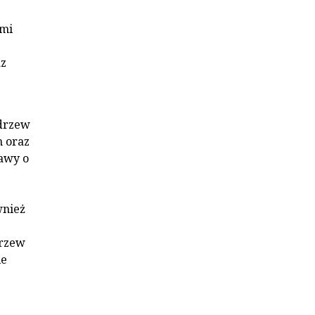
ami
z
drzew
h oraz
awy o
ę
wnież
drzew
ie