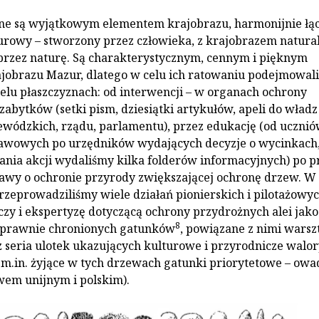
żne są wyjątkowym elementem krajobrazu, harmonijnie łą
urowy – stworzony przez człowieka, z krajobrazem natur
rzez naturę. Są charakterystycznym, cennym i pięknym
jobrazu Mazur, dlatego w celu ich ratowaniu podejmowal
ielu płaszczyznach: od interwencji – w organach ochrony
 zabytków (setki pism, dziesiątki artykułów, apeli do władz
ewódzkich, rządu, parlamentu), przez edukację (od uczni
tawowych po urzędników wydających decyzje o wycinkach
nia akcji wydaliśmy kilka folderów informacyjnych) po p
tawy o ochronie przyrody zwiększającej ochronę drzew. W
rzeprowadziliśmy wiele działań pionierskich i pilotażowyc
zy i ekspertyzę dotyczącą ochrony przydrożnych alei jako 
8
prawnie chronionych gatunków
, powiązane z nimi warsz
 seria ulotek ukazujących kulturowe i przyrodnicze walor
m.in. żyjące w tych drzewach gatunki priorytetowe – owa
em unijnym i polskim).