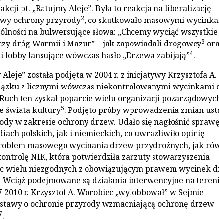
kcji pt. „Ratujmy Aleje”. Była to reakcja na liberalizację
2
awy ochrony przyrody
, co skutkowało masowymi wycink
ególności na bulwersujące słowa: „Chcemy wyciąć wszystkie
3
zy dróg Warmii i Mazur” – jak zapowiadali drogowcy
ora
4
i lobby lansujące wówczas hasło „Drzewa zabijają”
.
Aleje” została podjęta w 2004 r. z inicjatywy Krzysztofa A.
ązku z licznymi wówczas niekontrolowanymi wycinkami 
Ruch ten zyskał poparcie wielu organizacji pozarządowyc
5
e świata kultury
. Podjęto próby wprowadzenia zmian ust
ody w zakresie ochrony drzew. Udało się nagłośnić spraw
ach polskich, jak i niemieckich, co uwrażliwiło opinię
problem masowego wycinania drzew przydrożnych, jak ró
ntrolę NIK, która potwierdziła zarzuty stowarzyszenia
c wielu niezgodnych z obowiązującym prawem wycinek 
. Wciąż podejmowane są działania interwencyjne na teren
W 2010 r. Krzysztof A. Worobiec „wylobbował” w Sejmie
stawy o ochronie przyrody wzmacniającą ochronę drzew
7
.