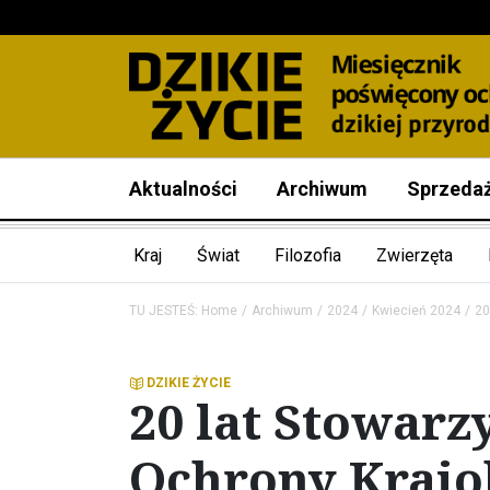
Aktualności
Archiwum
Sprzeda
Kraj
Świat
Filozofia
Zwierzęta
TU JESTEŚ:
Home
Archiwum
2024
Kwiecień 2024
20
DZIKIE ŻYCIE
20 lat Stowarz
Ochrony Krajo