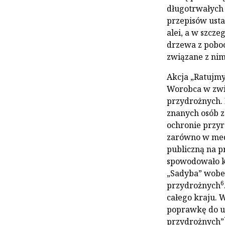
długotrwałych a
przepisów ust
alei, a w szcz
drzewa z poboc
związane z nim
Akcja „Ratujmy 
Worobca w zwi
przydrożnych. 
znanych osób z
ochronie przyr
zarówno w medi
publiczną na 
spowodowało ko
„Sadyba” wobe
6
przydrożnych
całego kraju. 
poprawkę do u
przydrożnych”