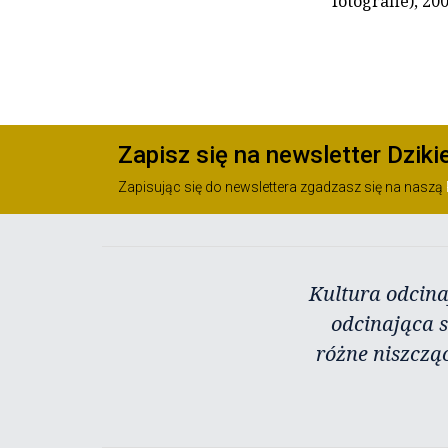
fotografie), 20
Zapisz się na newsletter Dziki
Zapisując się do newslettera zgadzasz się na naszą
Kultura odcina
odcinająca s
różne niszczą