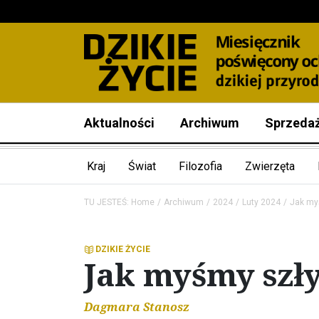
Aktualności
Archiwum
Sprzeda
Kraj
Świat
Filozofia
Zwierzęta
TU JESTEŚ:
Home
Archiwum
2024
Luty 2024
Jak my
DZIKIE ŻYCIE
Jak myśmy szły
Dagmara Stanosz