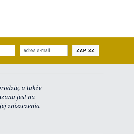
ZAPISZ
rodzie, a także
azana jest na
ej zniszczenia