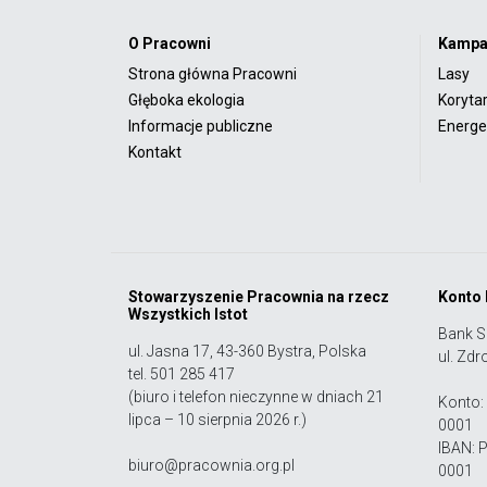
O Pracowni
Kampa
Strona główna Pracowni
Lasy
Głęboka ekologia
Koryta
Informacje publiczne
Energet
Kontakt
Stowarzyszenie Pracownia na rzecz
Konto
Wszystkich Istot
Bank S
ul. Jasna 17, 43-360 Bystra, Polska
ul. Zdr
tel. 501 285 417
(biuro i telefon nieczynne w dniach 21
Konto:
lipca – 10 sierpnia 2026 r.)
0001
IBAN: 
biuro@pracownia.org.pl
0001