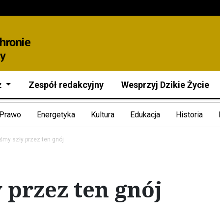
ż
Zespół redakcyjny
Wesprzyj Dzikie Życie
Prawo
Energetyka
Kultura
Edukacja
Historia
śmy szły przez ten gnój
 przez ten gnój