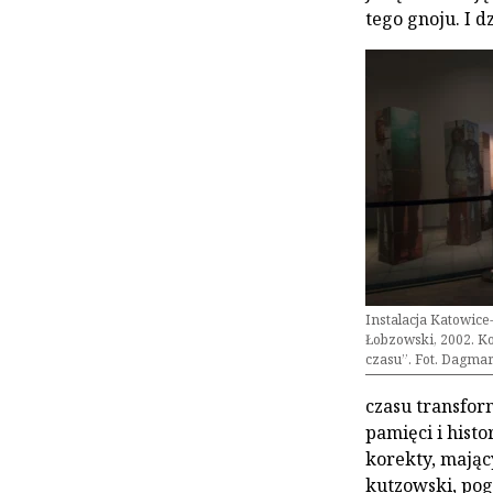
tego gnoju. I dz
Instalacja Katowice-
Łobzowski, 2002. Ko
czasu”. Fot. Dagma
czasu transform
pamięci i histo
korekty, mając
kutzowski, pog