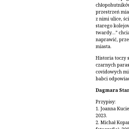
chłopohutników,
przestrzeń mias
z nimi ulice, ś
starego kolejo
twardy…” chciał
naprawić, prze
miasta.
Historia toczy 
czarnych paras
covidowych mia
babci odpowiad
Dagmara Sta
Przypisy:
1. Joanna Kuci
2023.
2. Michał Kopa