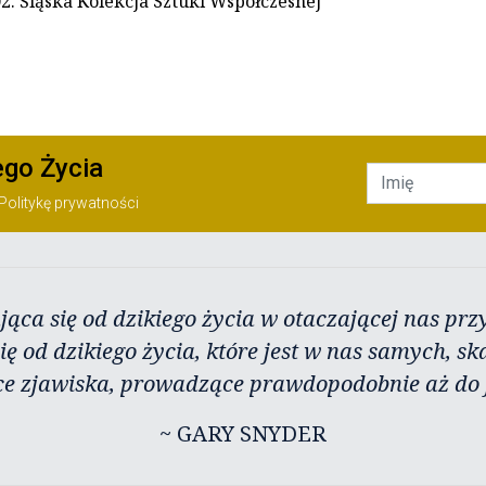
02. Śląska Kolekcja Sztuki Współczesnej
ego Życia
Politykę prywatności
jąca się od dzikiego życia w otaczającej nas przy
ię od dzikiego życia, które jest w nas samych, sk
ce zjawiska, prowadzące prawdopodobnie aż do j
~ GARY SNYDER