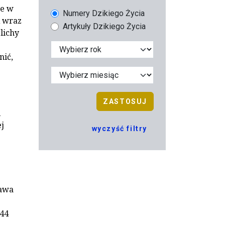
łe w
Numery Dzikiego Życia
A wraz
Artykuły Dzikiego Życia
elichy
nić,
ZASTOSUJ
i
j
wyczyść filtry
zawa
 44