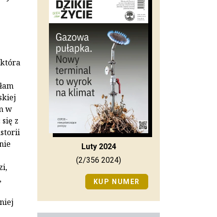
 która
ałam
skiej
am w
się z
storii
mnie
Luty 2024
(2/356 2024)
i,
,
KUP NUMER
niej