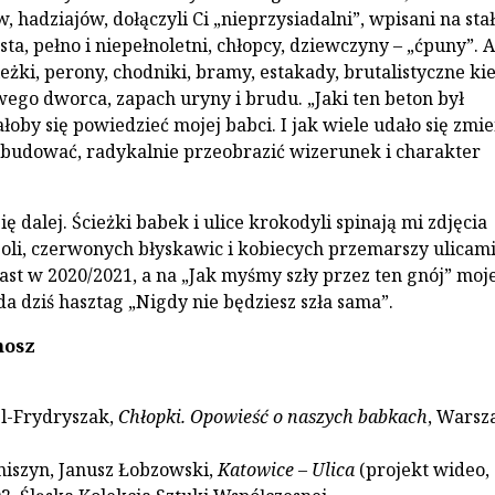
 hadziajów, dołączyli Ci „nieprzysiadalni”, wpisani na sta
ta, pełno i niepełnoletni, chłopcy, dziewczyny – „ćpuny”. 
cieżki, perony, chodniki, bramy, estakady, brutalistyczne ki
wego dworca, zapach uryny i brudu. „Jaki ten beton był
oby się powiedzieć mojej babci. I jak wiele udało się zmie
budować, radykalnie przeobrazić wizerunek i charakter
się dalej. Ścieżki babek i ulice krokodyli spinają mi zdjęcia
oli, czerwonych błyskawic i kobiecych przemarszy ulicam
st w 2020/2021, a na „Jak myśmy szły przez ten gnój” moje
a dziś hasztag „Nigdy nie będziesz szła sama”.
nosz
el-Frydryszak,
Chłopki. Opowieść o naszych babkach
, Wars
niszyn, Janusz Łobzowski,
Katowice – Ulica
(projekt wideo,