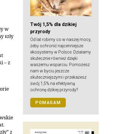
Twój 1,5% dla dzikiej
ły w
przyrody
y szły
Od lat robimy co w naszej mocy,
żeby ochronić najcenniejsze
ekosystemy w Polsce. Działamy
st
skutecznie również dzięki
i – z
waszemu wsparciu. Pomożesz
nam w byciu jeszcze
skuteczniejszymi i przekażesz
swój 1,5% na efektywną
orie
ochronę dzikiej przyrody?
POMAGAM
owskie
t.
zły” z