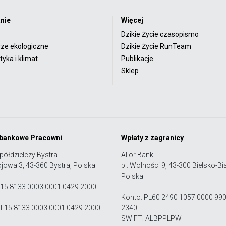
nie
Więcej
Dzikie Życie czasopismo
rze ekologiczne
Dzikie Życie RunTeam
yka i klimat
Publikacje
Sklep
 bankowe Pracowni
Wpłaty z zagranicy
półdzielczy Bystra
Alior Bank
ojowa 3, 43-360 Bystra, Polska
pl. Wolności 9, 43-300 Bielsko-Bia
Polska
 15 8133 0003 0001 0429 2000
Konto: PL60 2490 1057 0000 99
PL15 8133 0003 0001 0429 2000
2340
SWIFT: ALBPPLPW