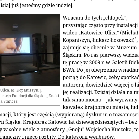
isiaj już jesteśmy gdzie indziej.
Wracam do tych „chłopek”,
przystając często przy instalacji
wideo „Katowice-Ulica” (Michał
2
Kopaniszyn, Łukasz Łozowski)
,
zajmuje się obecnie w Muzeum
Śląskim. Po raz pierwszy widzi
tę pracę w 2009 r. w Galerii Biel
BWA. Po jej obejrzeniu wsiadł
pociąg do Katowic, żeby spotkać 
autorem, dowiedzieć więcej o hi
Ulica, M. Kopaniszyn, J.
jej realizacji. Dzisiaj działa na 
lekcja Fundacji dla Śląska „Znaki
tak samo mocno – jak wyrwany
ra Stanosz
kawałek krajobrazu miasta, ludz
acji, który jest częścią (wypieraną) dyskursu o tożsamości
rii Śląska. Krajobraz Katowic lat dziewięćdziesiątych – bez
y w sobie wiele z atmosfery „Gnoju” Wojciecha Kuczoka, m
raniczny i nieco rozbity. Do kategorii werbusów,