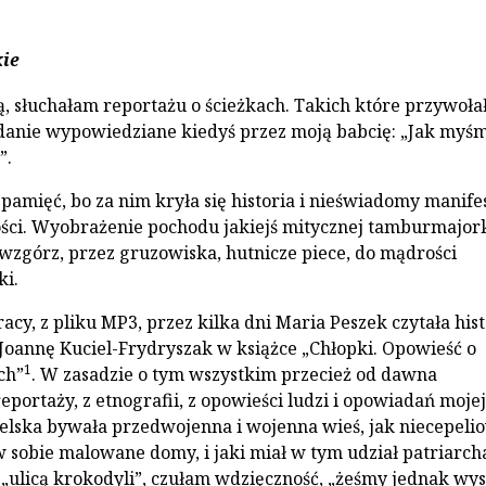
kie
ą, słuchałam reportażu o ścieżkach. Takich które przywoła
danie wypowiedziane kiedyś przez moją babcię: „Jak myśm
”.
 pamięć, bo za nim kryła się historia i nieświadomy manife
ści. Wyobrażenie pochodu jakiejś mitycznej tamburmajork
zgórz, przez gruzowiska, hutnicze piece, do mądrości
ki.
cy, z pliku MP3, przez kilka dni Maria Peszek czytała hist
Joannę Kuciel-Frydryszak w książce „Chłopki. Opowieść o
1
ch”
. W zasadzie o tym wszystkim przecież od dawna
eportaży, z etnografii, z opowieści ludzi i opowiadań mojej
sielska bywała przedwojenna i wojenna wieś, jak niecepeli
w sobie malowane domy, i jaki miał w tym udział patriarcha
 „ulicą krokodyli”, czułam wdzięczność, „żeśmy jednak wys