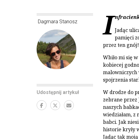
I
nfracien
Dagmara Stanosz
Jadąc ulic
pamięci z
przez ten gnój!
Wbiło mi się w
kobiecej godno
malowniczych w
spojrzenia star
W drodze do pra
Udostępnij artykuł
zebrane przez 
naszych babka
wiedziałam, z r
babci. Jak nie
historie kryły 
Jadąc tak moją