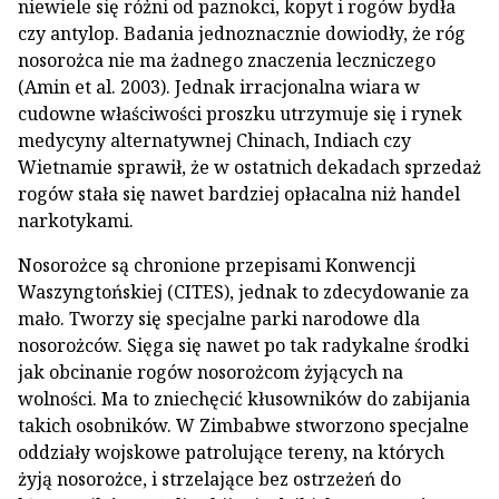
niewiele się różni od paznokci, kopyt i rogów bydła
czy antylop. Badania jednoznacznie dowiodły, że róg
nosorożca nie ma żadnego znaczenia leczniczego
(Amin et al. 2003). Jednak irracjonalna wiara w
cudowne właściwości proszku utrzymuje się i rynek
medycyny alternatywnej Chinach, Indiach czy
Wietnamie sprawił, że w ostatnich dekadach sprzedaż
rogów stała się nawet bardziej opłacalna niż handel
narkotykami.
Nosorożce są chronione przepisami Konwencji
Waszyngtońskiej (CITES), jednak to zdecydowanie za
mało. Tworzy się specjalne parki narodowe dla
nosorożców. Sięga się nawet po tak radykalne środki
jak obcinanie rogów nosorożcom żyjących na
wolności. Ma to zniechęcić kłusowników do zabijania
takich osobników. W Zimbabwe stworzono specjalne
oddziały wojskowe patrolujące tereny, na których
żyją nosorożce, i strzelające bez ostrzeżeń do