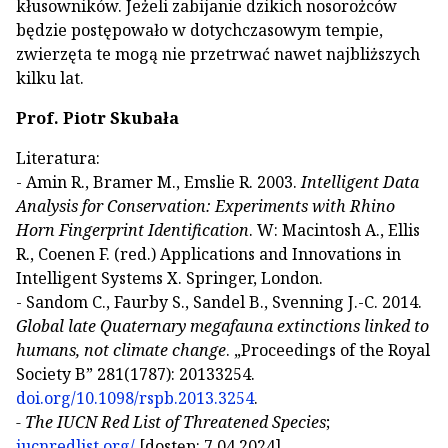
kłusowników. Jeżeli zabijanie dzikich nosorożców
będzie postępowało w dotychczasowym tempie,
zwierzęta te mogą nie przetrwać nawet najbliższych
kilku lat.
Prof. Piotr Skubała
Literatura:
- Amin R., Bramer M., Emslie R. 2003.
Intelligent Data
Analysis for Conservation: Experiments with Rhino
Horn Fingerprint Identification
. W: Macintosh A., Ellis
R., Coenen F. (red.) Applications and Innovations in
Intelligent Systems X. Springer, London.
- Sandom C., Faurby S., Sandel B., Svenning J.-C. 2014.
Global late Quaternary megafauna extinctions linked to
humans, not climate change
. „Proceedings of the Royal
Society B” 281(1787): 20133254.
doi.org/10.1098/rspb.2013.3254
.
- The IUCN Red List of Threatened Species
;
iucnredlist.org/
[dostęp: 7.04.2024].