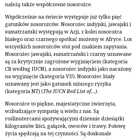
należą także współczesne nosorożce.
Współcześnie na świecie występuje już tylko pięć
gatunków nosorożców. Nosorożec indyjski, jawajski i
sumatrzański występują w Azji, z kolei nosorożca
białego oraz czarnego spotkać możemy w Afryce. Los
wszystkich nosorożców stoi pod znakiem zapytania.
Nosorożec jawajski, sumatrzański i czarny uznawane
są za krytycznie zagrożone wyginięciem (kategoria
CR według IUCN), a nosorożec indyjski jako narażony
na wyginięcie (kategoria VU). Nosorożec biały
uznawany jest jako gatunek niższego ryzyka
(kategoria NT) (
The IUCN Red List of…)
.
Nosorożce to piękne, majestatyczne zwierzęta,
wzbudzające sympatię u wielu z nas. Są
roślinożercami spożywającymi dziennie dziesiątki
kilogramów liści, gałązek, owoców i trawy. Połowę
życia spędzają na tej czynności. Są doskonale