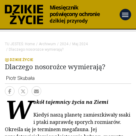
menu
TU JESTEŚ:
Home
Archiwum
2024
Maj 2024
Dlaczego nosorożce wymierają?
DZIKIE ŻYCIE
Dlaczego nosorożce wymierają?
Piotr Skubała
W
okół tajemnicy życia na Ziemi
Kiedyś naszą planetę zamieszkiwały ssaki
i ptaki naprawdę sporych rozmiarów.
Określa się je terminem megafauna. Jej