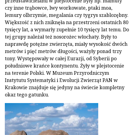
przedstawicielami w plejstocenie były np. mamuty
czy inne trąbowce, lwy workowate, ptaki moa,
lemury olbrzymie, megalania czy tygrys szablozębny.
Większość z nich zniknęła na przestrzeni ostatnich 80
tysięcy lat, a wymarły zupełnie 10 tysięcy lat temu. Do
tej grupy należał też nosorożec włochaty. Były to
naprawdę potężne zwierzęta, miały wysokość dwóch
metrów i pięć metrów długości, ważyły ponad trzy
tony. Występowały w całej Eurazji, od Syberii po
południowe krańce kontynentu. Żyły w plejstocenie
na terenie Polski. W Muzeum Przyrodniczym
Instytutu Systematyki i Ewolucji Zwierząt PAN w
Krakowie znajduje się jedyny na świecie kompletny
okaz tego gatunku.