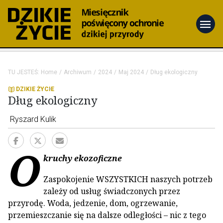
menu
TU JESTEŚ:
Home
Archiwum
2024
Maj 2024
Dług ekologiczny
DZIKIE ŻYCIE
Dług ekologiczny
Ryszard Kulik
O
kruchy ekozoficzne
Zaspokojenie WSZYSTKICH naszych potrzeb
zależy od usług świadczonych przez
przyrodę. Woda, jedzenie, dom, ogrzewanie,
przemieszczanie się na dalsze odległości – nic z tego