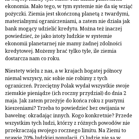
ekonomia. Mało tego, w tym systemie nie da się wziąć
pożyczki. Ziemia jest skończoną planetą z twardymi,
materialnymi ograniczeniami, a zatem nie działa jak
bank mogący udzielić kredytu. Można też inaczej
powiedzieć, że jako istoty ludzkie w systemie
ekonomii planetarnej nie mamy żadnej zdolności
kredytowej. Możemy brać tylko tyle, ile ziemia
dostarcza nam co roku.
Niestety wielu z nas, a w krajach bogatej północy
niemal wszyscy, nic sobie nie robimy z tych
ograniczeń. Przeciętny Polak wydał wszystkie swoje
ziemskie pieniądze (ich roczny przydział) do dnia 2
maja. Jak zatem przeżyje do końca roku z pustymi
kieszeniami? Trzeba to powiedzieć bez owijania w
bawełnę: okradając innych. Kogo konkretnie? Przede
wszystkim tych ludzi, którzy z różnych powodów nie
przekraczają swojego rocznego limitu. Na Ziemi to
prawie 70% ludzkiej populacji. Ci ludzie nie są w