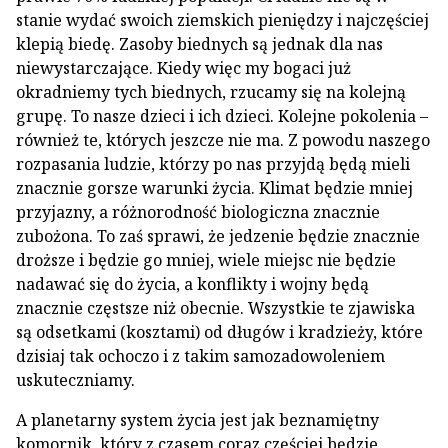
stanie wydać swoich ziemskich pieniędzy i najczęściej
klepią biedę. Zasoby biednych są jednak dla nas
niewystarczające. Kiedy więc my bogaci już
okradniemy tych biednych, rzucamy się na kolejną
grupę. To nasze dzieci i ich dzieci. Kolejne pokolenia –
również te, których jeszcze nie ma. Z powodu naszego
rozpasania ludzie, którzy po nas przyjdą będą mieli
znacznie gorsze warunki życia. Klimat będzie mniej
przyjazny, a różnorodność biologiczna znacznie
zubożona. To zaś sprawi, że jedzenie będzie znacznie
droższe i będzie go mniej, wiele miejsc nie będzie
nadawać się do życia, a konflikty i wojny będą
znacznie częstsze niż obecnie. Wszystkie te zjawiska
są odsetkami (kosztami) od długów i kradzieży, które
dzisiaj tak ochoczo i z takim samozadowoleniem
uskuteczniamy.
A planetarny system życia jest jak beznamiętny
komornik, który z czasem coraz częściej będzie