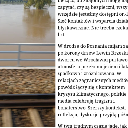
bieżąco, do znajomych mogę nap
zapytać, czy są bezpieczni, wszy
wszędzie jesteśmy dostępni on-l
Sieć kontaktów i wsparcia dział
błyskawicznie. Nie trzeba czeka
list.
W drodze do Poznania mijam za
po korony drzew Lewin Brzeski
dworcu we Wrocławiu pustawo
atmosfera przełomu jesieni i lat
spadkowa i zróżnicowana. W
relacjach zagranicznych medió
powódź łączy się z kontekstem
kryzysu klimatycznego, polskie
media celebrują tragizm i
bohaterstwo. Szerszy kontekst,
refleksja, dyskusje przyjdą późn
W tym trudnym czasie jadę, jak