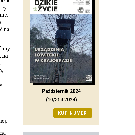
isać,
scy
ine.
a
ć na
lany
, na
,
a,
w
Październik 2024
(10/364 2024)
KUP NUMER
iej.
 na