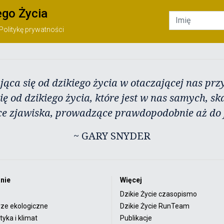
ego Życia
Politykę prywatności
jąca się od dzikiego życia w otaczającej nas przy
ię od dzikiego życia, które jest w nas samych, sk
ce zjawiska, prowadzące prawdopodobnie aż do j
~ GARY SNYDER
nie
Więcej
Dzikie Życie czasopismo
rze ekologiczne
Dzikie Życie RunTeam
yka i klimat
Publikacje