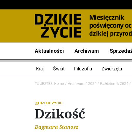
Aktualności
Archiwum
Sprzeda
Kraj
Świat
Filozofia
Zwierzęta
TU JESTEŚ:
Home
Archiwum
2024
Październik 2024
DZIKIE ŻYCIE
Dzikość
Dagmara Stanosz