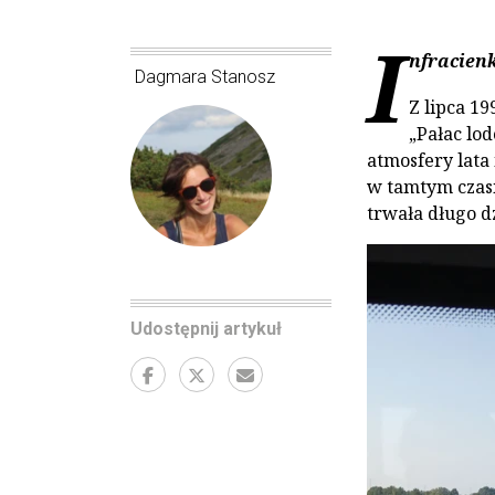
I
nfracien
Dagmara Stanosz
Z lipca 19
„Pałac lod
atmosfery lata 
w tamtym czasi
trwała długo d
Udostępnij artykuł