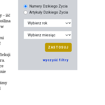
Numery Dzikiego Życia
Artykuły Dzikiego Życia
 – iść
oślina
m w
mi
ć
ZASTOSUJ
leksji
ra.
wyczyść filtry
ce
 nie
eśmy
d