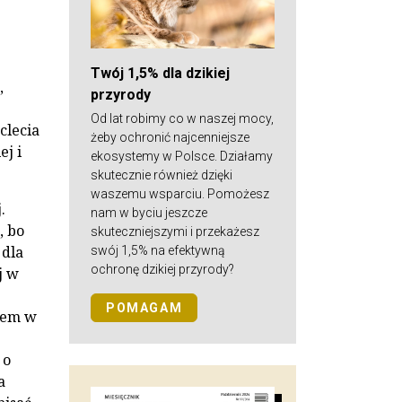
Twój 1,5% dla dzikiej
,
przyrody
Od lat robimy co w naszej mocy,
clecia
żeby ochronić najcenniejsze
j i
ekosystemy w Polsce. Działamy
skutecznie również dzięki
waszemu wsparciu. Pomożesz
.
nam w byciu jeszcze
, bo
skuteczniejszymi i przekażesz
 dla
swój 1,5% na efektywną
ochronę dzikiej przyrody?
j w
POMAGAM
stem w
 o
a