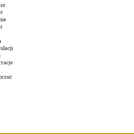
 ze
yć
nie
at
h
ulacji
j
rracje
oczuć