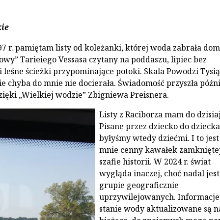
kie
97 r. pamiętam listy od koleżanki, której woda zabrała dom
owy” Tarieiego Vessasa czytany na poddaszu, lipiec bez
i leśne ścieżki przypominające potoki. Skala Powodzi Tysią
e chyba do mnie nie docierała. Świadomość przyszła późnie
zięki „Wielkiej wodzie” Zbigniewa Preisnera.
Listy z Raciborza mam do dzisiaj
Pisane przez dziecko do dziecka
byłyśmy wtedy dziećmi. I to jest
mnie cenny kawałek zamknięte
szafie historii. W 2024 r. świat
wygląda inaczej, choć nadal je
grupie geograficznie
uprzywilejowanych. Informacje
stanie wody aktualizowane są n