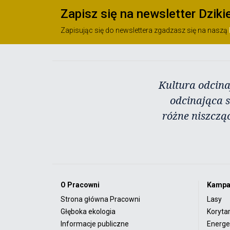
Zapisz się na newsletter Dziki
Zapisując się do newslettera zgadzasz się na naszą
Kultura odcina
odcinająca s
różne niszczą
O Pracowni
Kampa
Strona główna Pracowni
Lasy
Głęboka ekologia
Koryta
Informacje publiczne
Energet