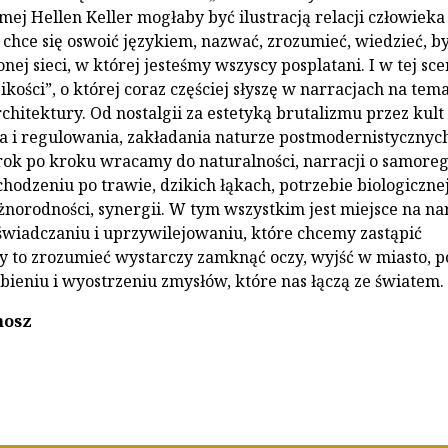
ej Hellen Keller mogłaby być ilustracją relacji człowieka
 chce się oswoić językiem, nazwać, zrozumieć, wiedzieć, b
żonej sieci, w której jesteśmy wszyscy posplatani. I w tej sce
zikości”, o której coraz częściej słyszę w narracjach na tem
rchitektury. Od nostalgii za estetyką brutalizmu przez kult
 i regulowania, zakładania naturze postmodernistycznyc
ok po kroku wracamy do naturalności, narracji o samoreg
hodzeniu po trawie, dzikich łąkach, potrzebie biologiczne
norodności, synergii. W tym wszystkim jest miejsce na na
świadczaniu i uprzywilejowaniu, które chcemy zastąpić
y to zrozumieć wystarczy zamknąć oczy, wyjść w miasto, p
bieniu i wyostrzeniu zmysłów, które nas łączą ze światem.
nosz