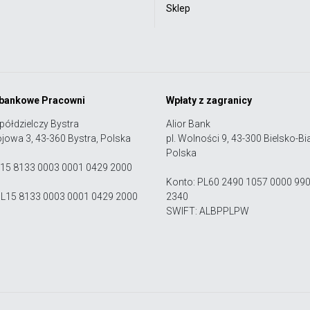
Sklep
 bankowe Pracowni
Wpłaty z zagranicy
półdzielczy Bystra
Alior Bank
ojowa 3, 43-360 Bystra, Polska
pl. Wolności 9, 43-300 Bielsko-Bia
Polska
 15 8133 0003 0001 0429 2000
Konto: PL60 2490 1057 0000 99
PL15 8133 0003 0001 0429 2000
2340
SWIFT: ALBPPLPW