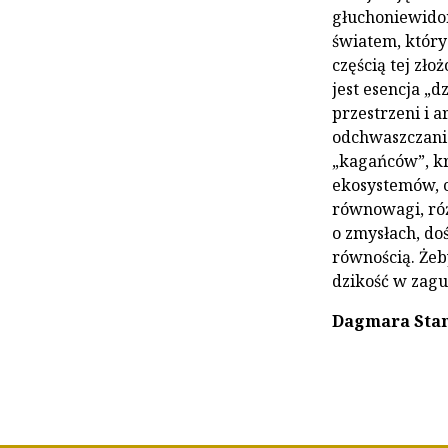
głuchoniewidom
światem, który
częścią tej zło
jest esencja „d
przestrzeni i a
odchwaszczania
„kagańców”, kr
ekosystemów, c
równowagi, róż
o zmysłach, do
równością. Żeb
dzikość w zagu
Dagmara Sta