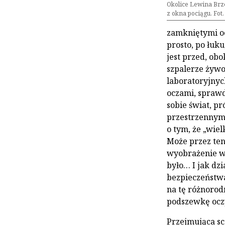
Okolice Lewina Brz
z okna pociągu. Fo
zamkniętymi oc
prosto, po łuku
jest przed, obo
szpalerze żywo
laboratoryjnyc
oczami, spraw
sobie świat, pr
przestrzennym
o tym, że „wie
Może przez ten
wyobrażenie wi
było… I jak dzi
bezpieczeństwa
na tę różnoro
podszewkę ocz
Przejmująca sc