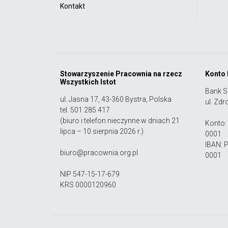
Kontakt
Stowarzyszenie Pracownia na rzecz
Konto
Wszystkich Istot
Bank S
ul. Jasna 17, 43-360 Bystra, Polska
ul. Zdr
tel. 501 285 417
(biuro i telefon nieczynne w dniach 21
Konto:
lipca – 10 sierpnia 2026 r.)
0001
IBAN: 
biuro@pracownia.org.pl
0001
NIP 547-15-17-679
KRS 0000120960