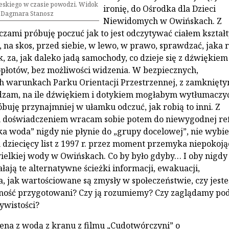
eskiego w czasie powodzi. Widok
ironię, do Ośrodka dla Dzieci
t. Dagmara Stanosz
Niewidomych w Owińskach. Z
zami próbuję poczuć jak to jest odczytywać ciałem kształty
, na skos, przed siebie, w lewo, w prawo, sprawdzać, jaka r
k, za, jak daleko jadą samochody, co dzieje się z dźwiękie
płotów, bez możliwości widzenia. W bezpiecznych,
h warunkach Parku Orientacji Przestrzennej, z zamknięty
dzam, na ile dźwiękiem i dotykiem mogłabym wytłumaczy
óbuję przynajmniej w ułamku odczuć, jak robią to inni. Z
 doświadczeniem wracam sobie potem do niewygodnej ref
lka woda” nigdy nie płynie do „grupy docelowej”, nie wybie
 dziecięcy list z 1997 r. przez moment przemyka niepokoją
elkiej wody w Owińskach. Co by było gdyby… I oby nigdy
ałają te alternatywne ścieżki informacji, ewakuacji,
, jak wartościowane są zmysły w społeczeństwie, czy jest
dność przygotowani? Czy ją rozumiemy? Czy zaglądamy po
ywistości?
ena z wodą z kranu z filmu „Cudotwórczyni” o