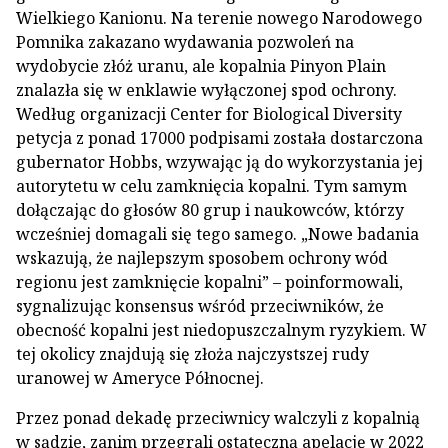
Wielkiego Kanionu. Na terenie nowego Narodowego
Pomnika zakazano wydawania pozwoleń na
wydobycie złóż uranu, ale kopalnia Pinyon Plain
znalazła się w enklawie wyłączonej spod ochrony.
Według organizacji Center for Biological Diversity
petycja z ponad 17000 podpisami została dostarczona
gubernator Hobbs, wzywając ją do wykorzystania jej
autorytetu w celu zamknięcia kopalni. Tym samym
dołączając do głosów 80 grup i naukowców, którzy
wcześniej domagali się tego samego. „Nowe badania
wskazują, że najlepszym sposobem ochrony wód
regionu jest zamknięcie kopalni” – poinformowali,
sygnalizując konsensus wśród przeciwników, że
obecność kopalni jest niedopuszczalnym ryzykiem. W
tej okolicy znajdują się złoża najczystszej rudy
uranowej w Ameryce Północnej.
Przez ponad dekadę przeciwnicy walczyli z kopalnią
w sądzie, zanim przegrali ostateczną apelację w 2022