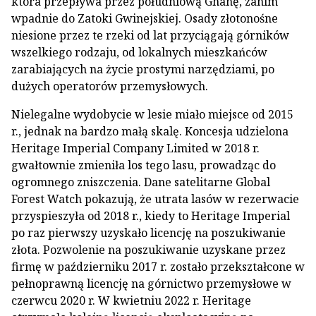
która przepływa przez południową Ghanę, zanim
wpadnie do Zatoki Gwinejskiej. Osady złotonośne
niesione przez te rzeki od lat przyciągają górników
wszelkiego rodzaju, od lokalnych mieszkańców
zarabiających na życie prostymi narzędziami, po
dużych operatorów przemysłowych.
Nielegalne wydobycie w lesie miało miejsce od 2015
r., jednak na bardzo małą skalę. Koncesja udzielona
Heritage Imperial Company Limited w 2018 r.
gwałtownie zmieniła los tego lasu, prowadząc do
ogromnego zniszczenia. Dane satelitarne Global
Forest Watch pokazują, że utrata lasów w rezerwacie
przyspieszyła od 2018 r., kiedy to Heritage Imperial
po raz pierwszy uzyskało licencję na poszukiwanie
złota. Pozwolenie na poszukiwanie uzyskane przez
firmę w październiku 2017 r. zostało przekształcone w
pełnoprawną licencję na górnictwo przemysłowe w
czerwcu 2020 r. W kwietniu 2022 r. Heritage