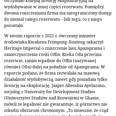
otrzymało kolejną licencję eksploatacyjną na
wydobywanie w innej części rezerwatu. Pomiędzy
dwoma roszczeniami firma ma nieograniczony dostęp
do niemal całego rezerwatu – lub tego, co z niego
pozostało.
W swoim raporcie z 2021 r. ówczesny minister
środowiska Kwabena Frimpong-Boateng oskarżył
Heritage Imperial o zniszczenie lasu Apamprama i
zanieczyszczenie rzeki Offin. Rzeka Oda przecina
rezerwat, zanim wpadnie do Offin (nazywanej
również Ofin) dalej na południe od Apamprama. W
raporcie podano, że firma zezwalała na masową
działalność wydobywczą, nawet gdy posiadała tylko
licencję na eksplorację. Jasper Abembia Ayelazuno,
socjolog z University for Development Studies
(Uniwersytet Studiów nad Rozwojem) w Ghanie,
mówił że legalność nie gwarantuje, iż górnictwo nie
szkodzi obszarom chronionym. „To śmieszne, że rząd