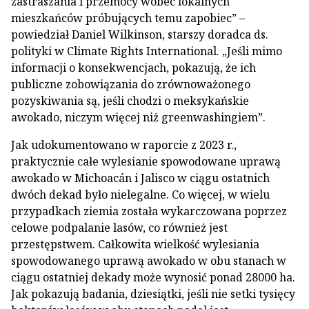
zastraszania i przemocy wobec lokalnych
mieszkańców próbujących temu zapobiec” –
powiedział Daniel Wilkinson, starszy doradca ds.
polityki w Climate Rights International. „Jeśli mimo
informacji o konsekwencjach, pokazują, że ich
publiczne zobowiązania do zrównoważonego
pozyskiwania są, jeśli chodzi o meksykańskie
awokado, niczym więcej niż greenwashingiem”.
Jak udokumentowano w raporcie z 2023 r.,
praktycznie całe wylesianie spowodowane uprawą
awokado w Michoacán i Jalisco w ciągu ostatnich
dwóch dekad było nielegalne. Co więcej, w wielu
przypadkach ziemia została wykarczowana poprzez
celowe podpalanie lasów, co również jest
przestępstwem. Całkowita wielkość wylesiania
spowodowanego uprawą awokado w obu stanach w
ciągu ostatniej dekady może wynosić ponad 28000 ha.
Jak pokazują badania, dziesiątki, jeśli nie setki tysięcy