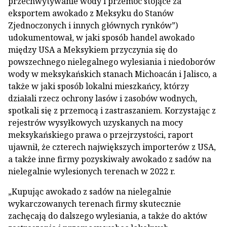
przechwytywanie wody i przemoc stojące za
eksportem awokado z Meksyku do Stanów
Zjednoczonych i innych głównych rynków”)
udokumentował, w jaki sposób handel awokado
między USA a Meksykiem przyczynia się do
powszechnego nielegalnego wylesiania i niedoborów
wody w meksykańskich stanach Michoacán i Jalisco, a
także w jaki sposób lokalni mieszkańcy, którzy
działali rzecz ochrony lasów i zasobów wodnych,
spotkali się z przemocą i zastraszaniem. Korzystając z
rejestrów wysyłkowych uzyskanych na mocy
meksykańskiego prawa o przejrzystości, raport
ujawnił, że czterech największych importerów z USA,
a także inne firmy pozyskiwały awokado z sadów na
nielegalnie wylesionych terenach w 2022 r.
„Kupując awokado z sadów na nielegalnie
wykarczowanych terenach firmy skutecznie
zachęcają do dalszego wylesiania, a także do aktów