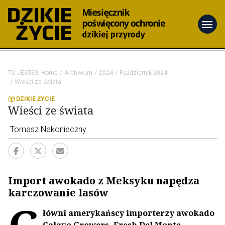
menu
TU JESTEŚ:
Home
Archiwum
2024
Październik 2024
Wieści ze świata
DZIKIE ŻYCIE
Wieści ze świata
Tomasz Nakonieczny
Import awokado z Meksyku napędza
karczowanie lasów
G
łówni amerykańscy importerzy awokado