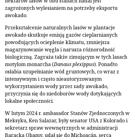
hektarów lasów w obu stanach nadal jest
zagrożonych wylesianiem na potrzeby eksportu
awokado.
Przekształcenie naturalnych lasów w plantacje
awokado skutkuje emisją gazów cieplarnianych
powodujących ocieplenie klimatu, zmniejsza
magazynowanie węgla i narusza różnorodność
biologiczną. Zagraża także zimującym w tych lasach
motylom monarcha (
Danaus plexippus
). Ponadto
osłabia uzupełnianie wód gruntowych, co wraz z
intensywnym i często nieautoryzowanym
wykorzystaniem wody przez sady awokado,
przyczynia się do niedoborów wody dotykających
lokalne społeczności.
W lutym 2024 r. ambasador Stanów Zjednoczonych w
Meksyku, Ken Salazar, były senator USA z Kolorado i
sekretarz spraw wewnętrznych w administracji
Baracka Obamy, udał się do Michoacán, serca