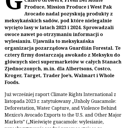
Calavo Growers, Fresh Del Monte
Produce, Mission Produce i West Pak
Avocado nadal pozyskują produkty z
meksykańskich sadów, pod które nielegalnie
wycięto lasy w latach 2023 i 2024. Sprowadzali
owoce nawet po otrzymaniu informacji o
wylesianiu. Ujawniła to meksykańska
organizacja pozarządowa Guardián Forestal. Te
cztery firmy dostarczają awokado z Meksyku do
głównych sieci supermarketów w całych Stanach
Zjednoczonych, m.in. dla Albertsons, Costco,
Kroger, Target, Trader Joe’s, Walmart i Whole
Foods.
Już wcześniej raport Climate Rights International z
listopada 2023 r. zatytułowany „Unholy Guacamole:
Deforestation, Water Capture, and Violence Behind
Mexico’s Avocado Exports to the U.S. and Other Major
Markets” („Nieświęte guacamole: wylesianie,