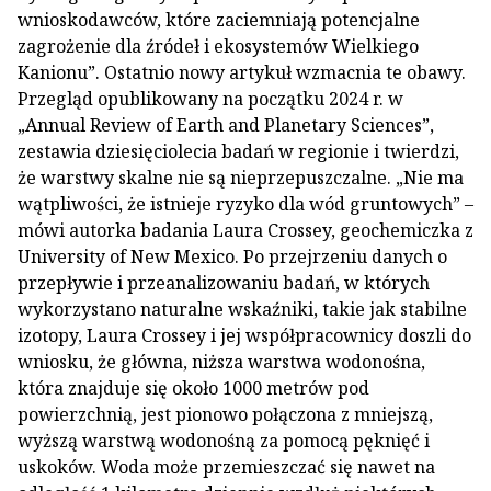
wnioskodawców, które zaciemniają potencjalne
zagrożenie dla źródeł i ekosystemów Wielkiego
Kanionu”. Ostatnio nowy artykuł wzmacnia te obawy.
Przegląd opublikowany na początku 2024 r. w
„Annual Review of Earth and Planetary Sciences”,
zestawia dziesięciolecia badań w regionie i twierdzi,
że warstwy skalne nie są nieprzepuszczalne. „Nie ma
wątpliwości, że istnieje ryzyko dla wód gruntowych” –
mówi autorka badania Laura Crossey, geochemiczka z
University of New Mexico. Po przejrzeniu danych o
przepływie i przeanalizowaniu badań, w których
wykorzystano naturalne wskaźniki, takie jak stabilne
izotopy, Laura Crossey i jej współpracownicy doszli do
wniosku, że główna, niższa warstwa wodonośna,
która znajduje się około 1000 metrów pod
powierzchnią, jest pionowo połączona z mniejszą,
wyższą warstwą wodonośną za pomocą pęknięć i
uskoków. Woda może przemieszczać się nawet na