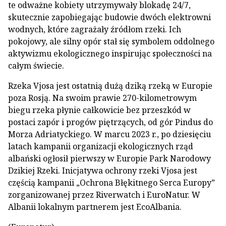
te odważne kobiety utrzymywały blokadę 24/7,
skutecznie zapobiegając budowie dwóch elektrowni
wodnych, które zagrażały źródłom rzeki. Ich
pokojowy, ale silny opór stał się symbolem oddolnego
aktywizmu ekologicznego inspirując społeczności na
całym świecie.
Rzeka Vjosa jest ostatnią dużą dziką rzeką w Europie
poza Rosją. Na swoim prawie 270-kilometrowym
biegu rzeka płynie całkowicie bez przeszkód w
postaci zapór i progów piętrzących, od gór Pindus do
Morza Adriatyckiego. W marcu 2023 r., po dziesięciu
latach kampanii organizacji ekologicznych rząd
albański ogłosił pierwszy w Europie Park Narodowy
Dzikiej Rzeki. Inicjatywa ochrony rzeki Vjosa jest
częścią kampanii „Ochrona Błękitnego Serca Europy”
zorganizowanej przez Riverwatch i EuroNatur. W
Albanii lokalnym partnerem jest EcoAlbania.