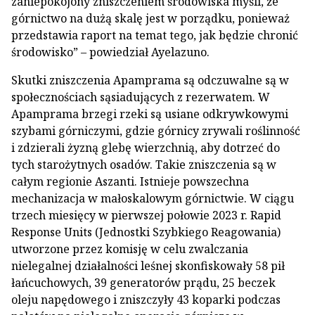
zaniepokojony zniszczeniem środowiska myśli, że
górnictwo na dużą skalę jest w porządku, ponieważ
przedstawia raport na temat tego, jak będzie chronić
środowisko” – powiedział Ayelazuno.
Skutki zniszczenia Apamprama są odczuwalne są w
społecznościach sąsiadujących z rezerwatem. W
Apamprama brzegi rzeki są usiane odkrywkowymi
szybami górniczymi, gdzie górnicy zrywali roślinność
i zdzierali żyzną glebę wierzchnią, aby dotrzeć do
tych starożytnych osadów. Takie zniszczenia są w
całym regionie Aszanti. Istnieje powszechna
mechanizacja w małoskalowym górnictwie. W ciągu
trzech miesięcy w pierwszej połowie 2023 r. Rapid
Response Units (Jednostki Szybkiego Reagowania)
utworzone przez komisję w celu zwalczania
nielegalnej działalności leśnej skonfiskowały 58 pił
łańcuchowych, 39 generatorów prądu, 25 beczek
oleju napędowego i zniszczyły 43 koparki podczas