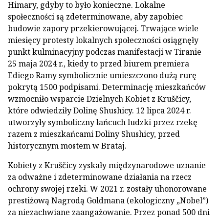
Himary, gdyby to było konieczne. Lokalne
społeczności są zdeterminowane, aby zapobiec
budowie zapory przekierowującej. Trwające wiele
miesięcy protesty lokalnych społeczności osiągnęły
punkt kulminacyjny podczas manifestacji w Tiranie
25 maja 2024 r., kiedy to przed biurem premiera
Ediego Ramy symbolicznie umieszczono dużą rurę
pokrytą 1500 podpisami. Determinację mieszkańców
wzmocniło wsparcie Dzielnych Kobiet z Kruščicy,
które odwiedziły Dolinę Shushicy. 12 lipca 2024 r.
utworzyły symboliczny łańcuch ludzki przez rzekę
razem z mieszkańcami Doliny Shushicy, przed
historycznym mostem w Brataj.
Kobiety z Kruščicy zyskały międzynarodowe uznanie
za odważne i zdeterminowane działania na rzecz
ochrony swojej rzeki. W 2021 r. zostały uhonorowane
prestiżową Nagrodą Goldmana (ekologiczny „Nobel”)
za niezachwiane zaangażowanie. Przez ponad 500 dni