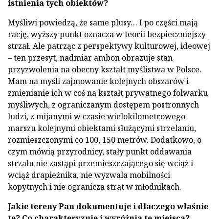
istnienia tych obiektów?
Myśliwi powiedzą, że same plusy… I po części mają
rację, wyższy punkt oznacza w teorii bezpieczniejszy
strzał. Ale patrząc z perspektywy kulturowej, ideowej
– ten przesyt, nadmiar ambon obrazuje stan
przyzwolenia na obecny kształt myślistwa w Polsce.
Mam na myśli zajmowanie kolejnych obszarów i
zmienianie ich w coś na kształt prywatnego folwarku
myśliwych, z ograniczanym dostępem postronnych
ludzi, z mijanymi w czasie wielokilometrowego
marszu kolejnymi obiektami służącymi strzelaniu,
rozmieszczonymi co 100, 150 metrów. Dodatkowo, o
czym mówią przyrodnicy, stały punkt oddawania
strzału nie zastąpi przemieszczającego się wciąż i
wciąż drapieżnika, nie wyzwala mobilności
kopytnych i nie ogranicza strat w młodnikach.
Jakie tereny Pan dokumentuje i dlaczego właśnie
te? Co charakteryzuje i wyróżnia te miejsca?