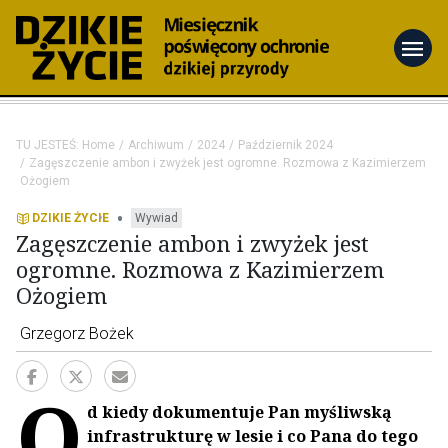
menu
TU JESTEŚ:
Home
Archiwum
2024
Październik 2024
Zagęszczenie ambon i zwyżek jest ogromne. Rozmowa z Kazimierzem
Ożogiem
•
DZIKIE ŻYCIE
Wywiad
Zagęszczenie ambon i zwyżek jest
ogromne. Rozmowa z Kazimierzem
Ożogiem
Grzegorz Bożek
O
d kiedy dokumentuje Pan myśliwską
infrastrukturę w lesie i co Pana do tego