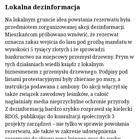
Lokalna dezinformacja
Na lokalnym gruncie idea powstania rezerwatu była
przedmiotem zorganizowanej akcji dezinformacji.
Mieszkańcom próbowano wmówić, że rezerwat
oznacza zakaz wejścia do lasu pod groźbą mandatu w
wysokości 5 tysięcy złotych i że sprowadzi
bankructwo na miejscowy przemysł drzewny. Prym w
tych działaniach wiedli ksiądz z lokalnym
biznesmenem z przemysłu drzewnego. Podpisy pod
listami protestacyjnymi były zbierane po mszy, a
instrukcja podawana z ambony. Do akcji włączył się
także związek zawodowy leśników, a całość
nagłaśniały media nieprzychylne ochronie przyrody.
Z dezinformacją bardzo szybko rozprawił się kielecki
RDOŚ, publikując do konsultacji społecznych 3
projekty zarządzeń – nie tylko w sprawie powołania
rezerwatu, ale także w zakresie udostępnienia
rezerwatu do zbioru runa leśnego oraz do ruchu