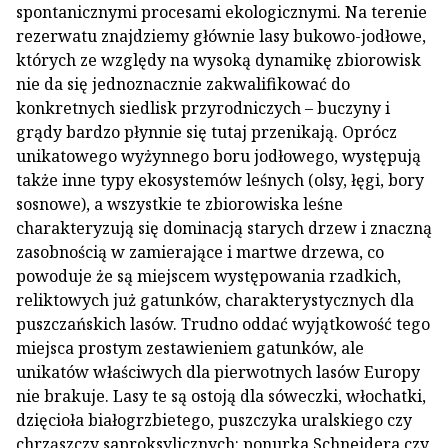
spontanicznymi procesami ekologicznymi. Na terenie
rezerwatu znajdziemy głównie lasy bukowo-jodłowe,
których ze względy na wysoką dynamikę zbiorowisk
nie da się jednoznacznie zakwalifikować do
konkretnych siedlisk przyrodniczych – buczyny i
grądy bardzo płynnie się tutaj przenikają. Oprócz
unikatowego wyżynnego boru jodłowego, występują
także inne typy ekosystemów leśnych (olsy, łęgi, bory
sosnowe), a wszystkie te zbiorowiska leśne
charakteryzują się dominacją starych drzew i znaczną
zasobnością w zamierające i martwe drzewa, co
powoduje że są miejscem występowania rzadkich,
reliktowych już gatunków, charakterystycznych dla
puszczańskich lasów. Trudno oddać wyjątkowość tego
miejsca prostym zestawieniem gatunków, ale
unikatów właściwych dla pierwotnych lasów Europy
nie brakuje. Lasy te są ostoją dla sóweczki, włochatki,
dzięcioła białogrzbietego, puszczyka uralskiego czy
chrząszczy saproksylicznych: ponurka Schneidera czy