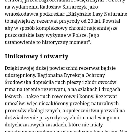
na wydarzeniu Radosław Ślusarczyk jako
wnioskodawca podkreślał: „Bliżyńskie Lasy Naturalne
to największy rezerwat przyrody od 20 lat. Powstał
aby w sposób kompleksowy chronić najcenniejsze
puszczańskie lasy wyżynne w Polsce. Jego
ustanowienie to historyczny moment”.
Unikatowy i otwarty
Dzięki swojej dużej powierzchni rezerwat będzie
udostępniony. Regionalna Dyrekcja Ochrony
Środowiska dopuściła ruch pieszy i zbiór owoców
runa na terenie rezerwatu, a na szlakach i drogach
leśnych – także ruch rowerowy i konny. Rezerwat
umożliwi więc niezakłócony przebieg naturalnych
procesów ekologicznych, a społeczeństwu pozwoli na
doświadczenie przyrody czy zbiór runa leśnego na
dotychczasowych zasadach, które nie miały
negatywnego wpływu na stan ochrony tych lasów. Nie