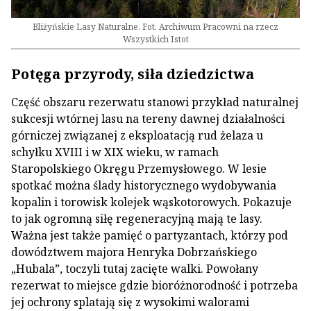
Bliżyńskie Lasy Naturalne. Fot. Archiwum Pracowni na rzecz
Wszystkich Istot
Potęga przyrody, siła dziedzictwa
Część obszaru rezerwatu stanowi przykład naturalnej
sukcesji wtórnej lasu na tereny dawnej działalności
górniczej związanej z eksploatacją rud żelaza u
schyłku XVIII i w XIX wieku, w ramach
Staropolskiego Okręgu Przemysłowego. W lesie
spotkać można ślady historycznego wydobywania
kopalin i torowisk kolejek wąskotorowych. Pokazuje
to jak ogromną siłę regeneracyjną mają te lasy.
Ważna jest także pamięć o partyzantach, którzy pod
dowództwem majora Henryka Dobrzańskiego
„Hubala”, toczyli tutaj zacięte walki. Powołany
rezerwat to miejsce gdzie bioróżnorodność i potrzeba
jej ochrony splatają się z wysokimi walorami