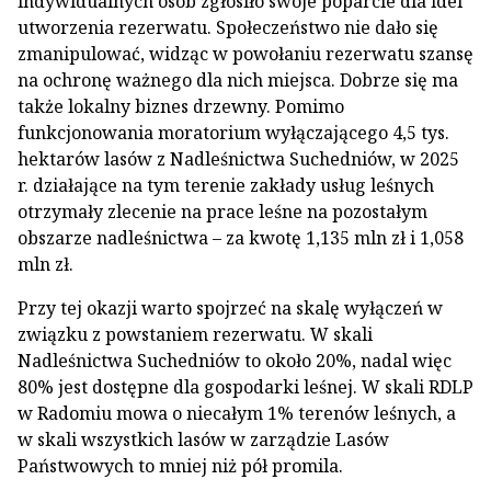
indywidualnych osób zgłosiło swoje poparcie dla idei
utworzenia rezerwatu. Społeczeństwo nie dało się
zmanipulować, widząc w powołaniu rezerwatu szansę
na ochronę ważnego dla nich miejsca. Dobrze się ma
także lokalny biznes drzewny. Pomimo
funkcjonowania moratorium wyłączającego 4,5 tys.
hektarów lasów z Nadleśnictwa Suchedniów, w 2025
r. działające na tym terenie zakłady usług leśnych
otrzymały zlecenie na prace leśne na pozostałym
obszarze nadleśnictwa – za kwotę 1,135 mln zł i 1,058
mln zł.
Przy tej okazji warto spojrzeć na skalę wyłączeń w
związku z powstaniem rezerwatu. W skali
Nadleśnictwa Suchedniów to około 20%, nadal więc
80% jest dostępne dla gospodarki leśnej. W skali RDLP
w Radomiu mowa o niecałym 1% terenów leśnych, a
w skali wszystkich lasów w zarządzie Lasów
Państwowych to mniej niż pół promila.