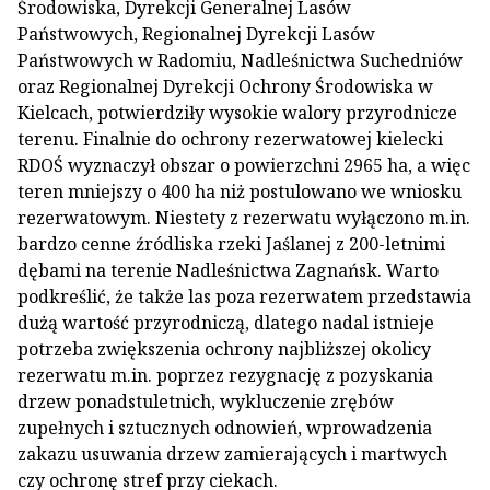
Środowiska, Dyrekcji Generalnej Lasów
Państwowych, Regionalnej Dyrekcji Lasów
Państwowych w Radomiu, Nadleśnictwa Suchedniów
oraz Regionalnej Dyrekcji Ochrony Środowiska w
Kielcach, potwierdziły wysokie walory przyrodnicze
terenu. Finalnie do ochrony rezerwatowej kielecki
RDOŚ wyznaczył obszar o powierzchni 2965 ha, a więc
teren mniejszy o 400 ha niż postulowano we wniosku
rezerwatowym. Niestety z rezerwatu wyłączono m.in.
bardzo cenne źródliska rzeki Jaślanej z 200-letnimi
dębami na terenie Nadleśnictwa Zagnańsk. Warto
podkreślić, że także las poza rezerwatem przedstawia
dużą wartość przyrodniczą, dlatego nadal istnieje
potrzeba zwiększenia ochrony najbliższej okolicy
rezerwatu m.in. poprzez rezygnację z pozyskania
drzew ponadstuletnich, wykluczenie zrębów
zupełnych i sztucznych odnowień, wprowadzenia
zakazu usuwania drzew zamierających i martwych
czy ochronę stref przy ciekach.