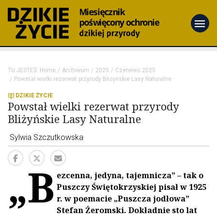
menu
TU JESTEŚ:
Home
Archiwum
2025
Czerwiec 2025
Powstał wielki rezerwat przyrody Bliżyńskie Lasy Naturalne
DZIKIE ŻYCIE
Powstał wielki rezerwat przyrody
Bliżyńskie Lasy Naturalne
Sylwia Szczutkowska
„B
ezcenna, jedyna, tajemnicza” – tak o
Puszczy Świętokrzyskiej pisał w 1925
r. w poemacie „Puszcza jodłowa”
Stefan Żeromski. Dokładnie sto lat