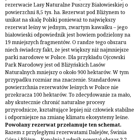
rezerwacie Lasy Naturalne Puszczy Białowieskiej o
powierzchni 8,5 tys. ha. Rezerwat pod Bliżynem to
unikat na skalę Polski ponieważ to największy
rezerwat leśny w jednym, zwartym kawałku – jego
białowieski odpowiednik jest bowiem podzielony na
19 mniejszych fragmentów. O randze tego obszaru
niech świadczy fakt, że jest większy niż najmniejsze
parki narodowe w Polsce. Dla przykładu Ojcowski
Park Narodowy jest od Bliżyńskich Lasów
Naturalnych mniejszy o około 900 hektarów. W tym
przypadku rozmiar ma znaczenie. Standardowa
powierzchnia rezerwatów leśnych w Polsce nie
przekracza 100 hektarów. To zdecydowanie za mało,
aby skutecznie chronić naturalne procesy
przyrodnicze, kształtujące lepiej niż człowiek stabilne
i odporniejsze na zmianę klimatu ekosystemy leśne.
Powołany rezerwat przełamuje ten schemat.
Razem z przyległymi rezerwatami Dalejów, Świnia
Góra i Bliżyn – Kopalnia Ludwik powstał obszar 3,2