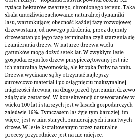
tysiąca hektarów zwartego, chronionego terenu. Taka
skala umożliwia zachowanie naturalnej dynamiki
lasu, warunkującej obecność każdej fazy rozwojowej
drzewostanu, od nowego pokolenia, przez dojrzały
drzewostan po jego fazę terminalną czyli starzenia się
i zamierania drzew. W naturze drzewa wielu
gatunków mogą dożyć setek lat. W zwykłym lesie
gospodarczym los drzew przypieczętowany jest nie
ich naturalną żywotnością, ale kropką farby na pniu.
Drzewa wycinane są by otrzymać najlepszy
surowcowo materiał i po osiągnięciu maksymalnej
miąższości drewna, na długo przed tym zanim drzewo
zdąży się zestarzeć. W konsekwencji drzewostanów w
wieku 100 lat i starszych jest w lasach gospodarczych
zaledwie 16%. Tymczasem las żyje tym bardziej, im
więcej jest w nim starych, zamierających i martwych
drzew. W lesie kształtowanym przez naturalne
procesy przyrodnicze jest na nie miejsce.