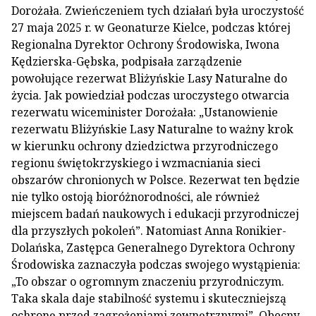
Dorożała. Zwieńczeniem tych działań była uroczystość
27 maja 2025 r. w Geonaturze Kielce, podczas której
Regionalna Dyrektor Ochrony Środowiska, Iwona
Kędzierska-Gębska, podpisała zarządzenie
powołujące rezerwat Bliżyńskie Lasy Naturalne do
życia. Jak powiedział podczas uroczystego otwarcia
rezerwatu wiceminister Dorożała: „Ustanowienie
rezerwatu Bliżyńskie Lasy Naturalne to ważny krok
w kierunku ochrony dziedzictwa przyrodniczego
regionu świętokrzyskiego i wzmacniania sieci
obszarów chronionych w Polsce. Rezerwat ten będzie
nie tylko ostoją bioróżnorodności, ale również
miejscem badań naukowych i edukacji przyrodniczej
dla przyszłych pokoleń”. Natomiast Anna Ronikier-
Dolańska, Zastępca Generalnego Dyrektora Ochrony
Środowiska zaznaczyła podczas swojego wystąpienia:
„To obszar o ogromnym znaczeniu przyrodniczym.
Taka skala daje stabilność systemu i skuteczniejszą
ochronę przed zagrożeniami zewnętrznymi”. Obecny